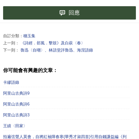
回應
自訂分類：
穗玉集
上一則：
《詩經．邶風．擊鼓》及白萩〈春〉
下一則：
魯迅〈自嘲〉、林語堂評魯迅、海涅語錄
你可能會有興趣的文章：
卡繆語錄
阿里山古典詩9
阿里山古典詩6
阿里山古典詩3
王績〈田家〉
拍遍弦聲人莫會，自將紅袖障春寒(華秀才淑四首)引用自錢謙益編《列