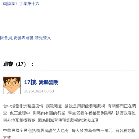
朝詩集》丁集第十六
限會員,要發表迴響,請先登入
迴響（17） ：
17樓.
嵩麟淵明
2025
/
10
/
24
00
:
53
台中爆發非洲豬瘟疫情 撲殺豬隻 據說是用廚餘養豬惹禍 有關部門正在調
查 也正處理中 與豬肉有關的行業 學生營養午餐都受到影響 朝野政客沒
例外地互相找戰犯 因為刪減宣傳預算惹禍的說法出現
中華民國全民包括領居留證的人也有 每人發放新臺幣一萬元 有各種領取
方式