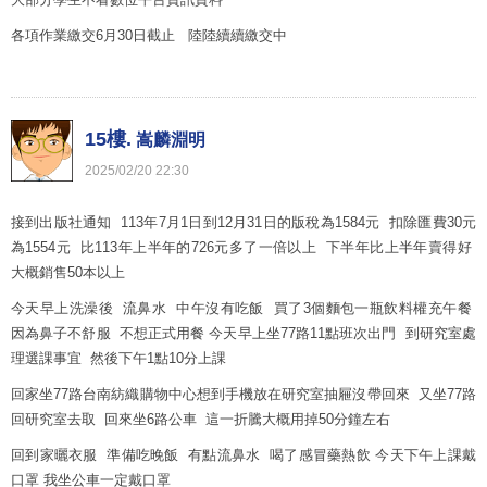
各項作業繳交6月30日截止 陸陸續續繳交中
15樓.
嵩麟淵明
2025
/
02
/
20
22
:
30
接到出版社通知 113年7月1日到12月31日的版稅為1584元 扣除匯費30元
為1554元 比113年上半年的726元多了一倍以上 下半年比上半年賣得好
大概銷售50本以上
今天早上洗澡後 流鼻水 中午沒有吃飯 買了3個麵包一瓶飲料權充午餐
因為鼻子不舒服 不想正式用餐 今天早上坐77路11點班次出門 到研究室處
理選課事宜 然後下午1點10分上課
回家坐77路台南紡織購物中心想到手機放在研究室抽屜沒帶回來 又坐77路
回研究室去取 回來坐6路公車 這一折騰大概用掉50分鐘左右
回到家曬衣服 準備吃晚飯 有點流鼻水 喝了感冒藥熱飲 今天下午上課戴
口罩 我坐公車一定戴口罩