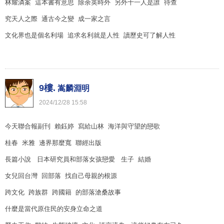
林耀潾案 這本書有意思 除余英時外 另外十一人是誰 待查
究天人之際 通古今之變 成一家之言
文化界也是個名利場 追求名利就是人性 讀歷史可了解人性
9樓.
嵩麟淵明
2024
/
12
/
28
15
:
58
今天聯合報副刊 賴鈺婷 寫給山林 海洋與守望的戀歌
桂春 米雅 邊界那麼寬 聯經出版
長篇小說 日本研究員和部落女孩戀愛 生子 結婚
女兒回台灣 回部落 找自己母親的根源
跨文化 跨族群 跨國籍 的部落滄桑故事
什麼是當代原住民的安身立命之道