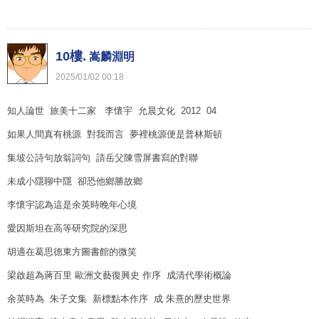
10樓.
嵩麟淵明
2025
/
01
/
02
00
:
18
知人論世 旅美十二家 李懷宇 允晨文化 2012 04
如果人間真有桃源 對我而言 夢裡桃源便是普林斯頓
集坡公詩句放翁詞句 請岳父陳雪屏書寫的對聯
未成小隱聊中隱 卻恐他鄉勝故鄉
李懷宇認為這是余英時晚年心境
愛因斯坦在高等研究院的深思
胡適在葛思德東方圖書館的微笑
梁啟超為蔣百里 歐洲文藝復興史 作序 成清代學術概論
余英時為 朱子文集 新標點本作序 成 朱熹的歷史世界