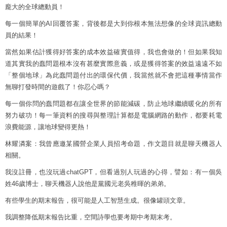
龐大的全球總動員！
每一個簡單的AI回覆答案，背後都是大到你根本無法想像的全球資訊總動
員的結果！
當然如果估計獲得好答案的成本效益確實值得，我也會做的！但如果我知
道其實我的蠢問題根本沒有甚麼實際意義，或是獲得答案的效益遠遠不如
「整個地球」為此蠢問題付出的環保代價，我當然就不會把這種事情當作
無聊打發時間的遊戲了！你忍心嗎？
每一個你問的蠢問題都在讓全世界的節能減碳，防止地球繼續暖化的所有
努力破功！每一筆資料的搜尋與整理計算都是電腦網路的動作，都要耗電
浪費能源，讓地球變得更熱！
林耀潾案：我曾應邀某國營企業人員招考命題，作文題目就是聊天機器人
相關。
我沒註冊，也沒玩過chatGPT，但看過別人玩過的心得，譬如：有一個吳
姓46歲博士，聊天機器人說他是黨國元老吳稚暉的弟弟。
有些學生的期末報告，很可能是人工智慧生成。很像罐頭文章。
我調整降低期末報告比重，空間詩學也要考期中考期末考。