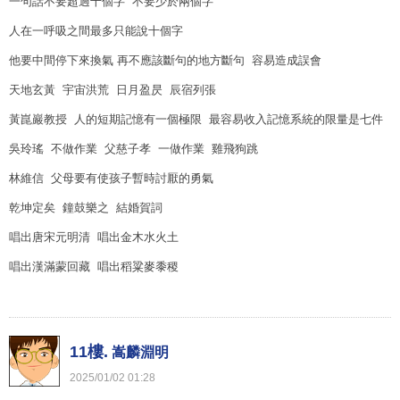
一句話不要超過十個字 不要少於兩個字
人在一呼吸之間最多只能說十個字
他要中間停下來換氣 再不應該斷句的地方斷句 容易造成誤會
天地玄黃 宇宙洪荒 日月盈昃 辰宿列張
黃崑巖教授 人的短期記憶有一個極限 最容易收入記憶系統的限量是七件
吳玲瑤 不做作業 父慈子孝 一做作業 雞飛狗跳
林維信 父母要有使孩子暫時討厭的勇氣
乾坤定矣 鐘鼓樂之 結婚賀詞
唱出唐宋元明清 唱出金木水火土
唱出漢滿蒙回藏 唱出稻粱麥黍稷
11樓.
嵩麟淵明
2025
/
01
/
02
01
:
28