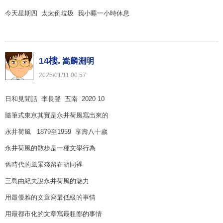
今天星期四 太太倒垃圾 我小睡一小時休息
14樓.
嵩麟淵明
2025
/
01
/
11
00
:
57
日和見閒話 李長聲 五南 2020 10
隨筆式東京其實是永井荷風寫出來的
永井荷風 1879至1959 享壽八十歲
永井荷風的散步是一種文學行為
舊時代的風景殘留在胡同裡
三島由紀夫說永井荷風的魅力
用最優雅的文章寫最低級的事情
用最都市化的文章寫最粗鄙的事情