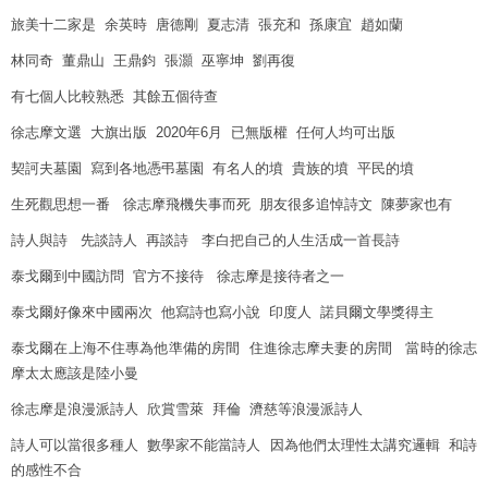
旅美十二家是 余英時 唐德剛 夏志清 張充和 孫康宜 趙如蘭
林同奇 董鼎山 王鼎鈞 張灝 巫寧坤 劉再復
有七個人比較熟悉 其餘五個待查
徐志摩文選 大旗出版 2020年6月 已無版權 任何人均可出版
契訶夫墓園 寫到各地憑弔墓園 有名人的墳 貴族的墳 平民的墳
生死觀思想一番 徐志摩飛機失事而死 朋友很多追悼詩文 陳夢家也有
詩人與詩 先談詩人 再談詩 李白把自己的人生活成一首長詩
泰戈爾到中國訪問 官方不接待 徐志摩是接待者之一
泰戈爾好像來中國兩次 他寫詩也寫小說 印度人 諾貝爾文學獎得主
泰戈爾在上海不住專為他準備的房間 住進徐志摩夫妻的房間 當時的徐志
摩太太應該是陸小曼
徐志摩是浪漫派詩人 欣賞雪萊 拜倫 濟慈等浪漫派詩人
詩人可以當很多種人 數學家不能當詩人 因為他們太理性太講究邏輯 和詩
的感性不合