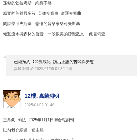
孤僻的勃拉姆斯 終身不娶
寂寞的英雄貝多芬 英雄交響曲 命運交響曲
閒談柴可夫斯基 悲愴的音樂家柴可夫斯基
傾聽流水與森林的聲音 一段很美的聽覺散文 此書備查
已經預約 CD流浪記 讀呂正惠的苦悶與安慰
嵩麟淵明
於
2025
/
01
/
05
01
:
30
回覆
12樓.
嵩麟淵明
2025
/
01
/
02
01
:
48
王鼎鈞 句法 2025年1月1日聯合報副刊
以前我介紹過一種主張