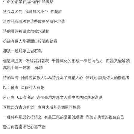
生命的彩帶在拋出的中途凍結
狄金森名句 我是無名小卒 你是誰
這首詩就游移在這些故事的灰色地帶
詩的聲調被風吹散被水漬損
彷彿有個人剛要開口吟唱奧德賽
卻被一艘船帶去岩石島
但這就是海 依然背對著我 千變萬化的形貌一律朝向他方 而誰又能解讀
萬籟中這一聲響 你聽
詩的深海 她曾說多數人以為詩是為了撫慰人心 但對她 詩是偉大的攪亂者
以上備查 這個詩人有趣
呂正惠 CD流浪記 這個臺灣左派文人唱中國國歌熱淚盈眶
喜歡西方古典音樂 查可夫斯基是個男同性戀
一種特殊形態的抒情文 有呂正惠的憂鬱與絕望 靠聽古典音樂挺住自己
聽古典音樂求取心靈平衡