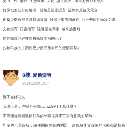
勞力工作 雛妓 生態破壞 文化 語言流失 這些好像存在已久
好像也無法好好解決 雖然是國家語言 雖然有原住民電台
但是少數族群還是持續衰微 只留下學者的著作 和一些原住民族文學
文化復育 語言復育 隨著耆老凋零 越來越困難
原住民族已經被多數民族漸漸同化了
少數民族的主體性要少數民族自己的覺醒與努力
8樓.
嵩麟淵明
2024
/
12
/
23
16
:
34
鄉下老師貼文
我沒玩過，也完全不想玩chatGPT！為什麼？
不可能從這種亂槍打鳥的AI獲得真正可靠有意義的幫助！
即使你只是好玩，隨便問個無聊的問題，這種AI其實背後的活動都是極為