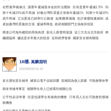
在野黨準備修法 讓逐年遞減退休金的作法廢除 目前是逐年遞減1.5% 到
第十年減15%就不再減 好像台灣民眾黨主張每年遞減1% 到第十年減10%
就不再減 立法委員已經舉行公聽會 如果國庫滿滿 也許會廢除遞減制 或
者如臺灣民眾黨的主張 遞減率降低 政府相關部門主張維持現狀
輝達公司海外總部的用地有譜 新光人壽聲明退讓 這三方含台北市政府 將
繼續協商 據說是非常龐大的投資 這和經濟發展 國家安全都有關係
16樓.
嵩麟淵明
2025
/
06
/
28
01
:
15
多次通知某生補考 總算以電子信箱回覆 宣稱因為個人因素 可能會辦休學
期末考補考事宜 相關學生有人已經看到相關公告
公平性必須考量 但是也讓學生有補救的機會 只有四人左右可能會把握補
救機會
大部分學生不看數位平台資訊資料