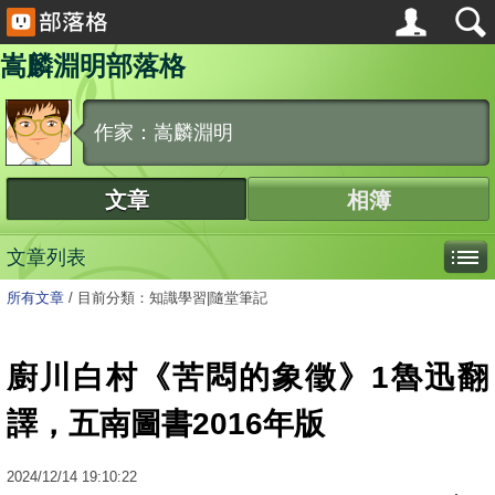
嵩麟淵明部落格
作家：嵩麟淵明
文章
相簿
文章列表
所有文章
/
目前分類：知識學習|隨堂筆記
廚川白村《苦悶的象徵》1魯迅翻
譯，五南圖書2016年版
2024
/
12
/
14
19:10:22