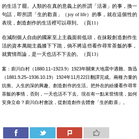
的生活了罷。人類的在真的意義上的所謂「活著」的事，換一
句話，即所謂「生的歡喜」（joy of life）的事，就在這個性的
表現，創造創作的生活裡可以尋到。（頁11）
在減削個人自由的國家至上主義面前低頭，在抹殺創造創作生
活的資本萬能主義膝下下跪，倘不將這些看作尋常茶飯的事，
就實情而論，是一天也活不下去的。（頁13）
案：廚川白村（1880.11–1923.9）1923年關東大地震中遇難。魯迅
（1881.9.25–1936.10.19）1924年11月22日翻譯完成。兩種力量的
抗衡。人生的深的興趣。創造創作的生活。把外在的紛擾看作尋常
茶飯的事情，否則，一天也活不下去。現在有一點末世情境，如何
安身立命？廚川白村會說，從創造創作去體會「生的歡喜」。