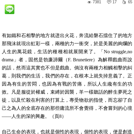
7381
17
65
有如鐵和石相擊的地方就迸出火花，奔流給磐石擋住了的地方
那飛沫就現出虹彩一樣，兩種的力一衝突，於是美麗的絢爛的
人生的萬花鏡，生活的種種相就展開來了。「No struggle,no
drama」者，固然是勃廉諦爾（F. Brunetiere）為解釋戲曲而說
的話，然而這其實也不但是戲曲。倘沒有兩種力相觸相擊的糾
葛，則我們的生活，我們的存在，在根本上就失掉意義了。正
因為有生的苦悶，也因為有戰的苦痛，所以人生纔有生的功
效。凡是服從於權威，束縛於因襲，羊一樣聽話的醉生夢死之
徒，以及忙殺在利害的打算上，專受物欲的指使，而忘卻了自
己之為人的全底存在的那些庸流所不會覺得，不會嘗到的心境
——人生的深的興趣。（頁8）
自己生命的表現，也就是個性的表現，個性的表現，便是創造