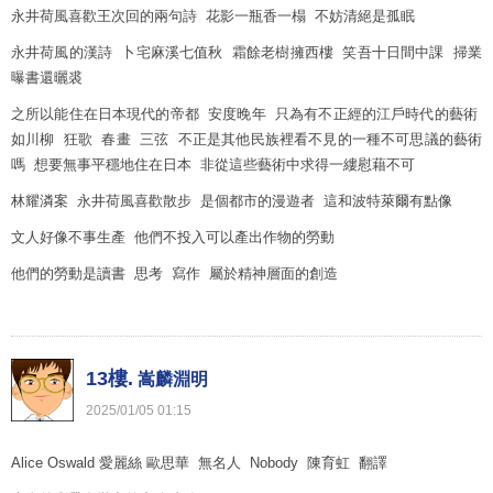
永井荷風喜歡王次回的兩句詩 花影一瓶香一榻 不妨清絕是孤眠
永井荷風的漢詩 卜宅麻溪七值秋 霜餘老樹擁西樓 笑吾十日間中課 掃業
曝書還曬裘
之所以能住在日本現代的帝都 安度晚年 只為有不正經的江戶時代的藝術
如川柳 狂歌 春畫 三弦 不正是其他民族裡看不見的一種不可思議的藝術
嗎 想要無事平穩地住在日本 非從這些藝術中求得一縷慰藉不可
林耀潾案 永井荷風喜歡散步 是個都市的漫遊者 這和波特萊爾有點像
文人好像不事生產 他們不投入可以產出作物的勞動
他們的勞動是讀書 思考 寫作 屬於精神層面的創造
13樓.
嵩麟淵明
2025
/
01
/
05
01
:
15
Alice Oswald 愛麗絲 歐思華 無名人 Nobody 陳育虹 翻譯