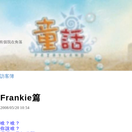
有個我在角落
訪客簿
Frankie篇
2008
/
05
/
20
10
:
54
啥？啥？
你說啥？