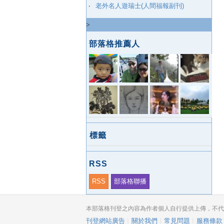
老外名人遊瑞士(人間福報副刊)
>
部落格推薦人
標籤
RSS
RSS
部落格聯播
本部落格刊登之內容為作者個人自行提供上傳，不代表 
刊登網站廣告
︱
關於我們
︱
常見問題
︱
服務條款