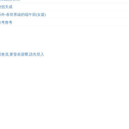
俠侶天成
番外-各世界線的端午節(女篇)
會考會考
限會員,要發表迴響,請先登入