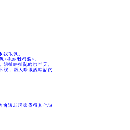
令我敬佩。
戰<抱歉我很爛>。
，胡扯瞎扯亂哈啦半天。
不誤，兩人睜眼說瞎話的
>
真的會讓老玩家覺得其他遊