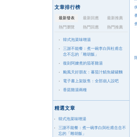
文章排行榜
最新發表
最新回應
最新推薦
熱門瀏覽
熱門回應
熱門推薦
韓式泡菜味噌湯
三謝不能餐：煮一碗李白與杜甫念
念不忘的「雕胡飯」
復刻阿嬤煮的茄苳雞湯
颱風天好朋友：蕃茄汁鯖魚罐罐麵
電子書上架販售：全部崩人設吧
香菇雞湯兩種
精選文章
韓式泡菜味噌湯
三謝不能餐：煮一碗李白與杜甫念念不
忘的「雕胡飯」