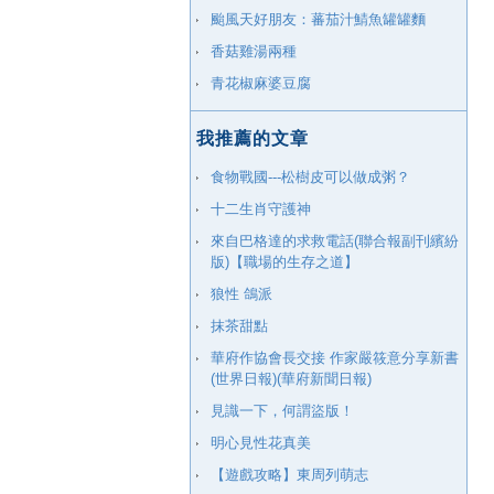
颱風天好朋友：蕃茄汁鯖魚罐罐麵
香菇雞湯兩種
青花椒麻婆豆腐
我推薦的文章
食物戰國---松樹皮可以做成粥？
十二生肖守護神
來自巴格達的求救電話(聯合報副刊繽紛
版)【職場的生存之道】
狼性 鴿派
抹茶甜點
華府作協會長交接 作家嚴筱意分享新書
(世界日報)(華府新聞日報)
見識一下，何謂盜版！
明心見性花真美
【遊戲攻略】東周列萌志