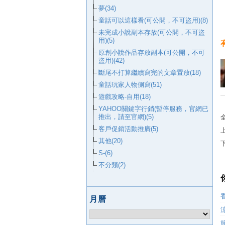
夢(34)
童話可以這樣看(可公開，不可盜用)(8)
未完成小說副本存放(可公開，不可盜
用)(5)
原創小說作品存放副本(可公開，不可
盜用)(42)
斷尾不打算繼續寫完的文章置放(18)
童話玩家人物側寫(51)
遊戲攻略-自用(18)
YAHOO關鍵字行銷(暫停服務，官網已
推出，請至官網)(5)
客戶促銷活動推廣(5)
其他(20)
S-(6)
不分類(2)
月曆