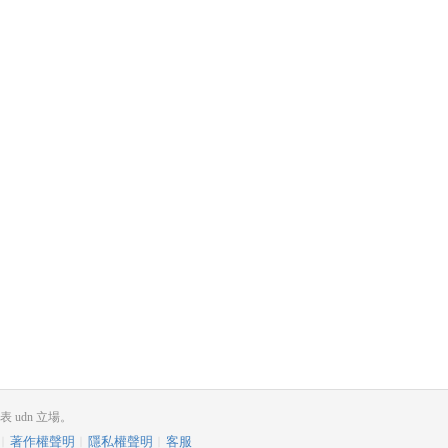
udn 立場。
︱
著作權聲明
︱
隱私權聲明
︱
客服