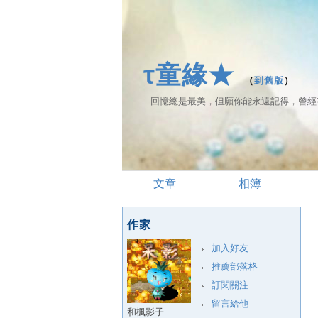
τ童緣★
（
到舊版
）
回憶總是最美，但願你能永遠記得，曾經
文章
相簿
作家
加入好友
推薦部落格
訂閱關注
留言給他
和楓影子