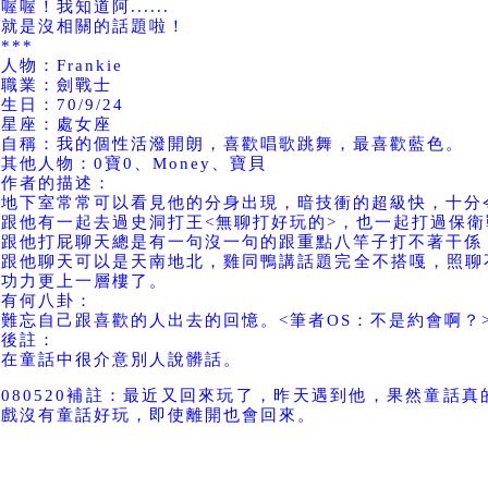
喔喔！我知道阿......
就是沒相關的話題啦！
***
人物：Frankie
職業：劍戰士
生日：70/9/24
星座：處女座
自稱：我的個性活潑開朗，喜歡唱歌跳舞，最喜歡藍色。
其他人物：0寶0、Money、寶貝
作者的描述：
地下室常常可以看見他的分身出現，暗技衝的超級快，十分
跟他有一起去過史洞打王<無聊打好玩的>，也一起打過保衛
跟他打屁聊天總是有一句沒一句的跟重點八竿子打不著干係
跟他聊天可以是天南地北，雞同鴨講話題完全不搭嘎，照聊
功力更上一層樓了。
有何八卦：
難忘自己跟喜歡的人出去的回憶。<筆者OS：不是約會啊？
後註：
在童話中很介意別人說髒話。
080520補註：最近又回來玩了，昨天遇到他，果然童話
戲沒有童話好玩，即使離開也會回來。