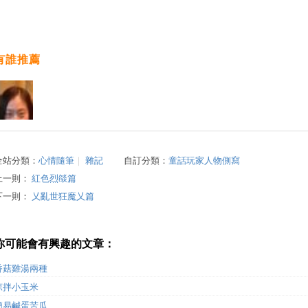
有誰推薦
全站分類：
心情隨筆
｜
雜記
自訂分類：
童話玩家人物側寫
上一則：
紅色烈燄篇
下一則：
乂亂世狂魔乂篇
你可能會有興趣的文章：
香菇雞湯兩種
涼拌小玉米
簡易鹹蛋苦瓜