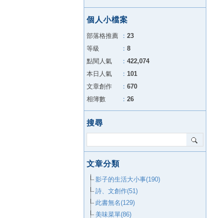
個人小檔案
部落格推薦
：
23
等級
：
8
點閱人氣
：
422,074
本日人氣
：
101
文章創作
：
670
相簿數
：
26
搜尋
文章分類
影子的生活大小事(190)
詩、文創作(51)
此書無名(129)
美味菜單(86)