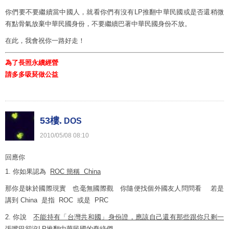
你們要不要繼續當中國人，就看你們有沒有LP推翻中華民國或是否還稍微
有點骨氣放棄中華民國身份，不要繼續巴著中華民國身份不放。
在此，我會祝你一路好走！
為了長照永續經營
請多多吸菸做公益
53樓.
DOS
2010
/
05
/
08
08
:
10
回應你
1. 你如果認為
ROC 簡稱 China
那你是昧於國際現實 也毫無國際觀 你隨便找個外國友人問問看 若是
講到 China 是指 ROC 或是 PRC
2. 你說
不能持有「台灣共和國」身份證，應該自己還有那些跟你只剩一
張嘴巴卻沒LP推翻中華民國的蠢綠們