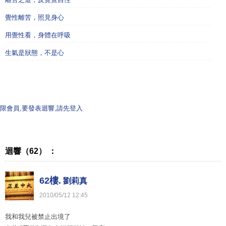
覺性離苦，照見身心
用覺性看，身體在呼吸
生氣是狀態，不是心
限會員,要發表迴響,請先登入
迴響（62） ：
62樓.
劉莉真
2010
/
05
/
12
12
:
45
我和我兒被禁止出境了