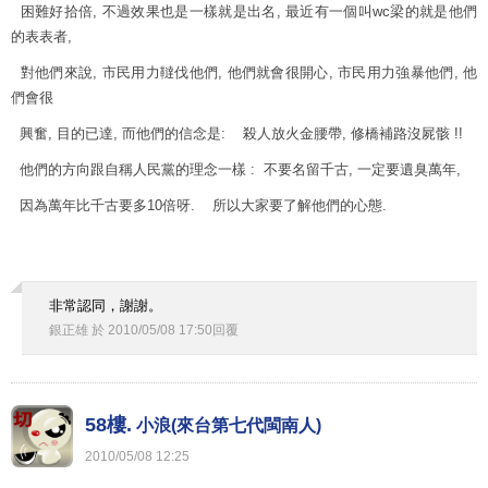
困難好拾倍, 不過效果也是一樣就是出名, 最近有一個叫wc梁的就是他們
的表表者,
對他們來說, 市民用力韃伐他們, 他們就會很開心, 市民用力強暴他們, 他
們會很
興奮, 目的已達, 而他們的信念是: 殺人放火金腰帶, 修橋補路沒屍骸 !!
他們的方向跟自稱人民黨的理念一樣 : 不要名留千古, 一定要遺臭萬年,
因為萬年比千古要多10倍呀. 所以大家要了解他們的心態.
非常認同，謝謝。
銀正雄
於
2010
/
05
/
08
17
:
50
回覆
58樓.
小浪(來台第七代閩南人)
2010
/
05
/
08
12
:
25