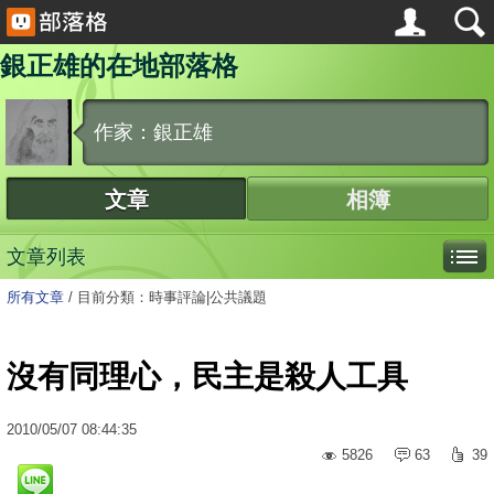
銀正雄的在地部落格
作家：銀正雄
文章
相簿
文章列表
所有文章
/
目前分類：時事評論|公共議題
沒有同理心，民主是殺人工具
2010
/
05
/
07
08:44:35
5826
63
39