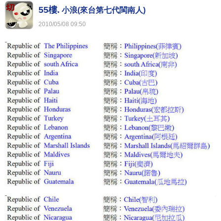
55樓.
小浪(來台第七代閩南人)
2010
/
05
/
08
09
:
50