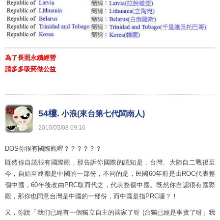
為了長照永續經營
請多多吸菸做公益
54樓.
小浪(來台第七代閩南人)
2010
/
05
/
08
09
:
16
DOS你很有國際觀喔？？？？？？
既然你自認很有國際觀，那告訴你國際的認知是，台灣、大陸自二戰後至
今，自始至終都是中國的一部份，不同的是，民國60年前是由ROC代表整
個中國，60年後改由PRC取而代之，代表整個中國。既然你自認很有國際
觀，那你也同意台灣是中國的一部份，而中國是指PRC囉？！
又，你說「我们已經有一個獨立自主的國家了呀 (台獨已經是事實了呀」我