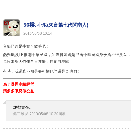
56樓.
小浪(來台第七代閩南人)
2010
/
05
/
08
10
:
14
台獨已經是事實？做夢吧！
蠢獨既沒LP推翻中華民國，又沒骨氣總是巴著中華民國身份捨不得放棄，
也只能整天作作白日淫夢，自慰自爽囉！
有時，我還真不知是要可憐他們還是笑他們！
為了長照永續經營
請多多吸菸做公益
說得實在。
銀正雄
於
2010
/
05
/
08
10
:
20
回覆