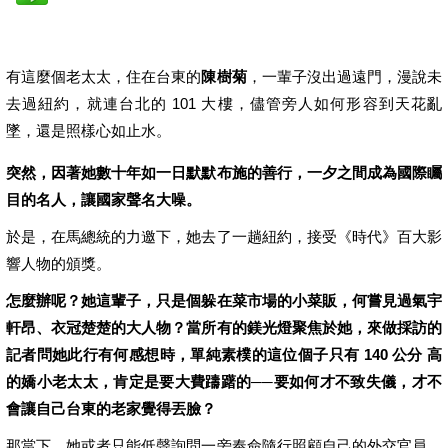
有這麼個老太太，住在台東的
陳樹菊
，一輩子沒出過遠門，漫說未
去過紐約，就連台北的 101 大樓，儘管旁人如何形容到天花亂
墜，還是照樣心如止水。
突然，因著她數十年如一日默默布施的善行，一夕之間成為國際矚
目的名人，讓國家聲名大噪。
於是，在馬總統的力邀下，她去了一趟紐約，接受《時代》百大影
響人物的頒獎。
怎麼辦呢？她這輩子，只是個躲在菜市場的小菜販，何嘗見過氣宇
軒昂、衣冠楚楚的大人物？當所有的鎂光燈聚焦於她，來做採訪的
記者問她此行有何感想時，單純素樸的這位個子只有 140 公分 高
的嬌小老太太，肯定是要大費躊躇的──要如何才不致失儀，才不
會讓自己台東的老家覺得丟臉？
那當下，她或者只能低聲詢問一旁奉命隨行照顧自己的外交官員，