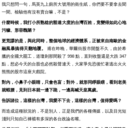
我只想問一句，馬英九上廁所大號用的衛生紙，你們要不要拿去聞
一聞。檢驗他有沒有賣台嘛，不是？
什麼時候，我打小所熟稔的豁達大度的台灣百姓，竟變得如此心地
污穢、形容醜陋？
更荒謬的是，與此同時，整個地球的經濟體系，正被來自南歐的金
融風暴搞得天翻地覆。
甫在昨晚，華爾街股市開盤不久，由於希
臘的全國大罷工，道瓊剎那間殺了 998 點，直到收盤還是大跌 347
點，想必今天的台股也必然殺聲連天，大家爭先恐後忙著逃出火火
熊熊的股市這座大戲院。
對內，小鼻子小眼睛，只會色盲；對外，就形同睜眼瞎，看到老美
就蝦腰，見到日本就一邊下跪，一邊高喊天皇萬歲。
告訴諸位，這樣的台灣，我愛不下去，這樣的台灣，值得愛嗎？
而造成這種狀況的，不是別人，正是我們的各種傳媒，以及目光短
淺到只知自己褲襠有多深的各台政論名嘴。