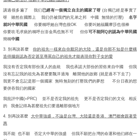
講過很多遍了 我们
已經有一個獨立自主的國家了呀
(台獨已經是事實了
呀 雖然在國際上 我们仍被我們的兄弟之邦 中國 無情的打壓)
名字
就叫中華民國
你要稱呼她台灣也很OK 你要叫她福爾摩莎也很棒
你要吹毛求疵的稱呼台澎金馬也無不可 但你
可不能阿Q的認為中華民國
簡稱
中國
3. 別再說甚麼
你的祖先一樣來自你厭惡的大陸，還是你那不知是什麼構
造得腦袋認為否定甚至辱罵自己的祖先才能表現你對子女的愛
我沒有否定我有部份漢人的血統 我也承認大部份的習俗來自中國 但我
沒有忘記我的祖先為甚麼要飄洋過海 離開他的故鄉 (就是過不下去了)
我更不會忘記是那一個國家 無時無刻的打壓我們的夢想 不分日夜的想
要併吞我们的國家
我批評中國(=PRC) 並不是否定我的祖先 更不是否定我们的文化 相反
的 我會記得為甚麼祖先们要逃離那個地方
4. 別再說甚麼
大中華強盛，不論是台灣、大陸還是香港、澳門都會跟著受
惠
我不能 也不願 否定大中華的強盛 但我不願把台灣的命運和他们綁在一