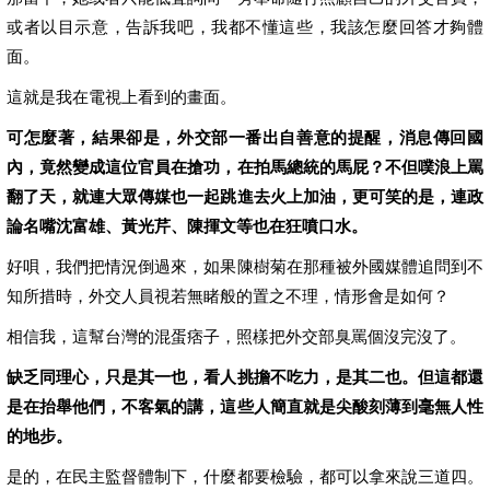
或者以目示意，告訴我吧，我都不懂這些，我該怎麼回答才夠體
面。
這就是我在電視上看到的畫面。
可怎麼著，結果卻是，外交部一番出自善意的提醒，消息傳回國
內，竟然變成這位官員在搶功，在拍馬總統的馬屁？不但噗浪上罵
翻了天，就連大眾傳媒也一起跳進去火上加油，更可笑的是，連政
論名嘴沈富雄、黃光芹、陳揮文等也在狂噴口水。
好唄，我們把情況倒過來，如果陳樹菊在那種被外國媒體追問到不
知所措時，外交人員視若無睹般的置之不理，情形會是如何？
相信我，這幫台灣的混蛋痞子，照樣把外交部臭罵個沒完沒了。
缺乏同理心，只是其一也，看人挑擔不吃力，是其二也。但這都還
是在抬舉他們，不客氣的講，這些人簡直就是尖酸刻薄到毫無人性
的地步。
是的，在民主監督體制下，什麼都要檢驗，都可以拿來說三道四。