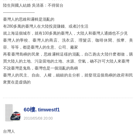
陸生與國人結婚 吳清基：不得留台
--------------------------
臺灣人的思維和邏輯是混亂的
有280多萬的臺灣人在大陸投資賺錢、或者討生活
就上海這個城市，就有100多萬的臺灣人，大陸人和臺灣人通婚也不少見
臺灣人的學校、臺灣人的商店、洗衣店、理髮店、咖啡休閑、按摩、美
容、等等，都是臺灣人的生意、公司、廠家
再看臺灣島嶼的民衆，思維邏輯這樣的混亂，自己跑去大陸什麽都做，購
買大陸人的土地、污染當地的土地、水源、空氣，确不許可大陸人來臺灣
不說臺灣是鬼島，臺灣也是一個混亂的島嶼
臺灣人的民主、自由、人權，細細的去分析，就發現這個島嶼的政府和民
衆實在是虛僞的
60樓.
timwestf1
2010
/
05
/
08
20
:
00
台灣人