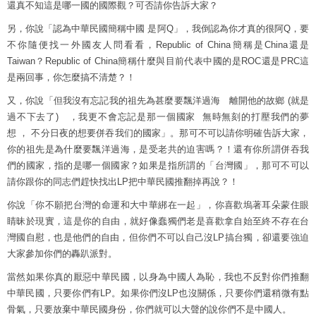
還真不知這是哪一國的國際觀？可否請你告訴大家？
另，你說「認為中華民國簡稱中國 是阿Q」，我倒認為你才真的很阿Q，要
不你隨便找一外國友人問看看，Republic of China簡稱是China還是
Taiwan？Republic of China簡稱什麼與目前代表中國的是ROC還是PRC這
是兩回事，你怎麼搞不清楚？！
又，你說「但我沒有忘記我的祖先為甚麼要飄洋過海 離開他的故鄉 (就是
過不下去了) ，我更不會忘記是那一個國家 無時無刻的打壓我們的夢
想 ， 不分日夜的想要併吞我们的國家」。那可不可以請你明確告訴大家，
你的祖先是為什麼要飄洋過海，是受老共的迫害嗎？！還有你所謂併吞我
們的國家，指的是哪一個國家？如果是指所謂的「台灣國」，那可不可以
請你跟你的同志們趕快找出LP把中華民國推翻掉再說？！
你說「你不願把台灣的命運和大中華綁在一起」，你喜歡塢著耳朵蒙住眼
睛昧於現實，這是你的自由，就好像蠢獨們老是喜歡拿自始至終不存在台
灣國自慰，也是他們的自由，但你們不可以自己沒LP搞台獨，卻還要強迫
大家參加你們的轟趴派對。
當然如果你真的厭惡中華民國，以身為中國人為恥，我也不反對你們推翻
中華民國，只要你們有LP。如果你們沒LP也沒關係，只要你們還稍微有點
骨氣，只要放棄中華民國身份，你們就可以大聲的說你們不是中國人。