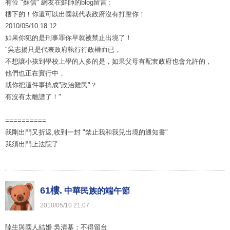
有位 "蘇信" 網友在鮮師的blog留言 :
樓下的！你還可以出國就代表政府沒有打壓你！
2010/05/10 18:12
如果你犯的是刑事罪你早就被禁止出境了！
"吳志揚只是代表政府執行行政權而已，
不想讓小孩到學校上學的人多的是，如果父母有配套政府也會允許的，
他們也正在實行中，
就你把這件事搞成"政治難民"？
有沒有太離譜了！"
==========
我剛出門又折返,收到一封 "禁止我和我兒出境的通知書"
我須出門上法院了
61樓.
中華民族的端午節
2010
/
05
/
10
21
:
07
陸生與國人結婚 吳清基：不得留台