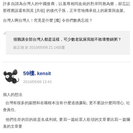
許多自詡為台灣人的中國後裔，以羞辱相同血統的對岸同胞為樂，卻忘記
那裡應該還有與其 [共祖] 的後代子孫，正辛苦地傳承祖上的家業與血脈。
台灣人啊台灣人！究竟是什麼 [魔] 令你們數典忘祖？
很難講全部台灣人都是這樣，可少數老鼠屎焉能不敗壞整鍋粥？
銀正雄
於
2010
/
05
/
08
21
:
14
回覆
59樓.
kensit
2010
/
05
/
08
13
:
43
個人的想法
台灣有很多的媒體和名嘴根本沒有什麼道德廉恥, 更不要說什麼同理心, 社
會責任,
他們生存的目的就是名成利就, 要寫一篇給眾人歌頌的文章要比寫一篇爛
臭的文章要