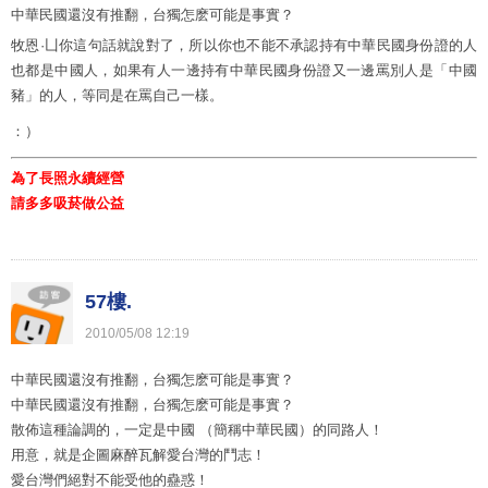
中華民國還沒有推翻，台獨怎麽可能是事實？
牧恩·凵你這句話就說對了，所以你也不能不承認持有中華民國身份證的人
也都是中國人，如果有人一邊持有中華民國身份證又一邊罵別人是「中國
豬」的人，等同是在罵自己一樣。
：）
為了長照永續經營
請多多吸菸做公益
57樓.
2010
/
05
/
08
12
:
19
中華民國還沒有推翻，台獨怎麽可能是事實？
中華民國還沒有推翻，台獨怎麽可能是事實？
散佈這種論調的，一定是中國 （簡稱中華民國）的同路人！
用意，就是企圖麻醉瓦解愛台灣的鬥志！
愛台灣們絕對不能受他的蠱惑！