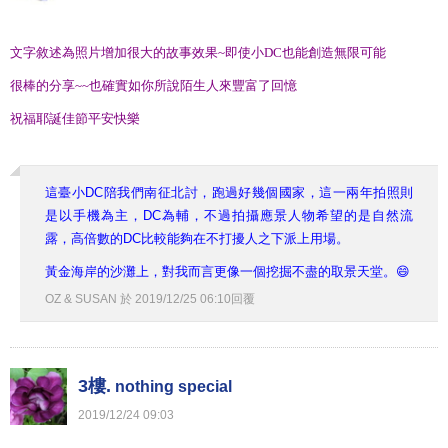
文字敘述為照片增加很大的故事效果~即使小DC也能創造無限可能
很棒的分享~~也確實如你所說陌生人來豐富了回憶
祝福耶誕佳節平安快樂
這臺小DC陪我們南征北討，跑過好幾個國家，這一兩年拍照則
是以手機為主，DC為輔，不過拍攝應景人物希望的是自然流
露，高倍數的DC比較能夠在不打擾人之下派上用場。
黃金海岸的沙灘上，對我而言更像一個挖掘不盡的取景天堂。😄
OZ & SUSAN
於
2019
/
12
/
25
06
:
10
回覆
3樓.
nothing special
2019
/
12
/
24
09
:
03