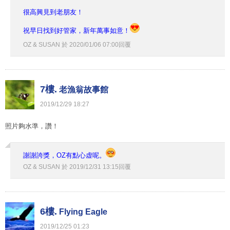
很高興見到老朋友！
祝早日找到好管家，新年萬事如意！
OZ & SUSAN
於
2020
/
01
/
06
07
:
00
回覆
7樓.
老漁翁故事館
2019
/
12
/
29
18
:
27
照片夠水準，讚！
謝謝誇獎，OZ有點心虚呢。
OZ & SUSAN
於
2019
/
12
/
31
13
:
15
回覆
6樓.
Flying Eagle
2019
/
12
/
25
01
:
23