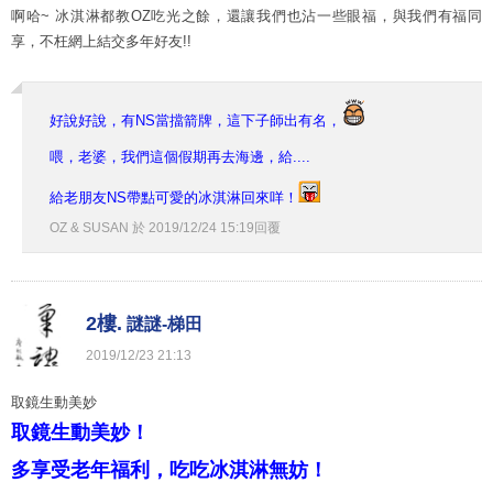
啊哈~ 冰淇淋都教OZ吃光之餘，還讓我們也沾一些眼福，與我們有福同
享，不枉網上結交多年好友!!
好說好說，有NS當擋箭牌，這下子師出有名，
喂，老婆，我們這個假期再去海邊，給....
給老朋友NS帶點可愛的冰淇淋回來咩！
OZ & SUSAN
於
2019
/
12
/
24
15
:
19
回覆
2樓.
謎謎-梯田
2019
/
12
/
23
21
:
13
取鏡生動美妙
取鏡生動美妙！
多享受老年福利，吃吃冰淇淋無妨！