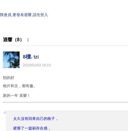
限會員,要發表迴響,請先登入
迴響（8） ：
8樓.
tzi
2020
/
01
/
03
16
:
10
拍的好
相片和文，都有趣。
新的一年 喜樂！
太久沒有回來自己的格子，
硬掰了一篇刷存在感，