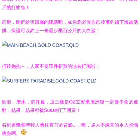
斤的紅魽魚！
瞎掰，咱們給個溫馨的建議吧，如果您老兄自己拎著釣線下海當活
餌，保證可以釣上一條最少兩百公斤的大白鯊！
打鈴抱抱～，人家不要這件新買的泳衣打濕啦！
衝浪，潛水，滑翔翼，這三樣是OZ立誓來澳洲後一定要學會的運
動，結果，結果都被Susan打了回票！
看到這幾個年輕人勇往直前的背影...，唉，遇人不淑真的令人抱憾
終身啊。