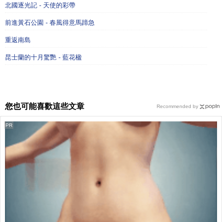
北國逐光記 - 天使的彩帶
前進黃石公園 - 春風得意馬蹄急
重返南島
昆士蘭的十月驚艷 - 藍花楹
您也可能喜歡這些文章
Recommended by
PR