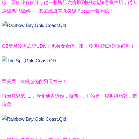
線，要稜線有稜線，從一整塊肌六塊肌到好幾塊隨意橫生肌，從人
魚線馬甲線到⋯⋯彩虹線還有微笑線？反正一若不缺！
OZ當然沒有忘記UDN上也有女看倌，來，發個眼球冰淇淋紅利！
眾美眉，來瞧瞧俺的飛天神舟！
再附耳過來.....，偷偷地告訴你，咳嗯~，哥的另一艘叫撩您號，嘻
嘻😜