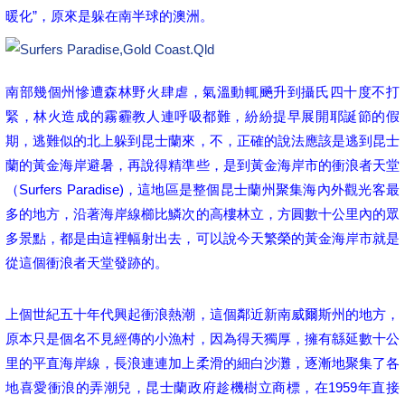
暖化”，原來是躲在南半球的澳洲。
南部幾個州慘遭森林野火肆虐，氣溫動輒飈升到攝氏四十度不打
緊，林火造成的霧霾教人連呼吸都難，紛紛提早展開耶誕節的假
期，逃難似的北上躲到昆士蘭來，不，正確的說法應該是逃到昆士
蘭的黃金海岸避暑，再說得精準些，是到黃金海岸市的衝浪者天堂
（Surfers Paradise)，
這地區是整個昆士蘭州聚集海內外觀光客最
多的地方，沿著海岸線櫛比鱗次的高樓林立，方圓數十公里內的眾
多景點，都是由這裡幅射出去，可以說今天繁榮的黃金海岸市就是
從這個衝浪者天堂發跡的。
上個世紀五十年代興起衝浪熱潮，這個鄰近新南威爾斯州的地方，
原本只是個名不見經傳的小漁村，因為得天獨厚，擁有緜延數十公
里的平直海岸線，長浪連連加上柔滑的細白沙灘，逐漸地聚集了各
地喜愛衝浪的弄潮兒，昆士蘭政府趁機樹立商標，在1959年直接