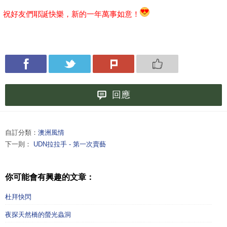
祝好友們耶誕快樂，新的一年萬事如意！
回應
自訂分類：
澳洲風情
下一則：
UDN拉拉手 - 第一次賣藝
你可能會有興趣的文章：
杜拜快閃
夜探天然橋的螢光蟲洞