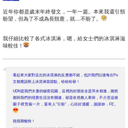
近年你都是歲末年終發文，一年一篇。本來我還引頸
盼望，但為了不成為長頸鹿，就....不盼了。
我仔細比較了各式冰淇淋，嗯，給女士們的冰淇淋滋
味較佳！
看起來大家對這次的冰淇淋的反應都不錯，也許我們以後每次Po
文都應該附上冰淇淋當甜點，哈哈哈😄！
UDN是我們夫妻的秘密花園，這裡的好朋友全是萍水相逢，雖然
都與我們的現實生活沒有關連，卻是依然教人牽掛，不介意這個
園子裡荒蕪一片，還有人“引盼”，心頭好溫暖，謝謝妳，FE。
祝假期愉快！