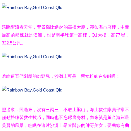
遠眺衝浪者天堂，背景櫛比鱗次的高樓大廈，宛如海市蜃樓，中間
最高的那棟就是澳洲，也是南半球第一高樓，Q1大樓，高77層，
322.5公尺。
瞧瞧這哥們划船的帥勁兒，沙灘上可是一票女粉絲在尖叫哩！
照過來，照過來，沒有三兩三，不敢上梁山，
海上救生隊員平常不
僅勤於練習救生技巧，同時也不忘琢磨身材，向來就是黃金海岸最
美麗的風景，
瞧瞧在這片沙灘上昂首闊步的帥哥美女，要曲線有曲