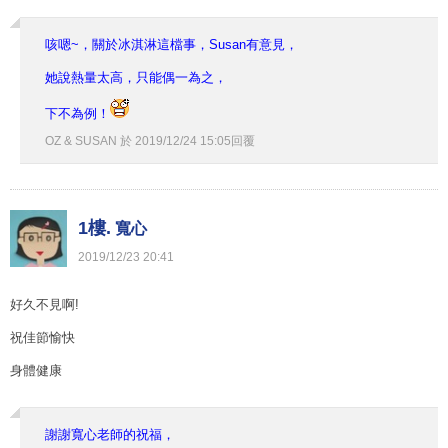
咳嗯~，關於冰淇淋這檔事，Susan有意見，
她說熱量太高，只能偶一為之，
下不為例！
OZ & SUSAN
於
2019
/
12
/
24
15
:
05
回覆
1樓.
寬心
2019
/
12
/
23
20
:
41
好久不見啊!
祝佳節愉快
身體健康
謝謝寬心老師的祝福，