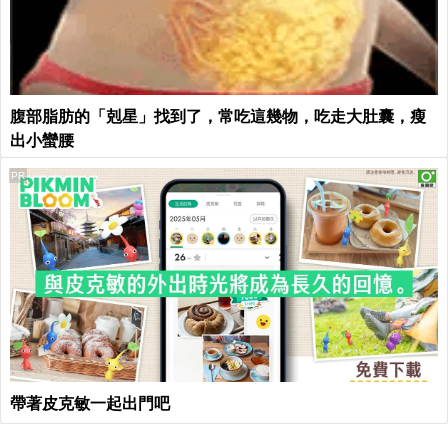
腹部脂肪的「剋星」找到了，常吃這幾物，吃走大肚囊，瘦
出小蠻腰
PR
帶著皮克敏一起出門吧