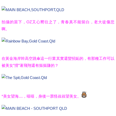
拍攝的當下，OZ又心嚮往之了，青春真不能留白，老大徒傷悲
啊。
在黃金海岸幹高空跳傘這一行業其實還蠻招妬的，有那種工作可以
被美女”揹”著飛翔還有摳摳賺的？
*美女望海....，嘻嘻，身後一票怪叔叔望美女。