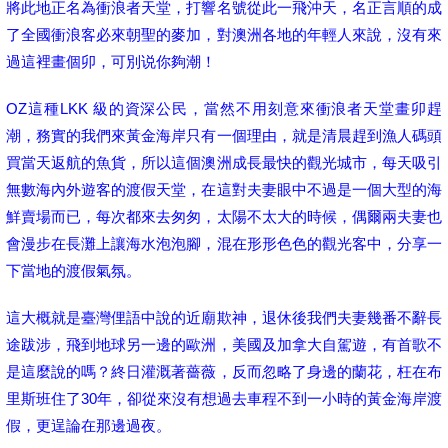
將此地正名為衝浪者天堂，打響名號從此一飛沖天，名正言順的成
了全國衝浪客必來朝聖的麥加，對澳洲各地的年輕人來說，沒有來
過這裡畫個卯，可別说你夠潮！
OZ這種LKK 級的資深公民，當然不用刻意來衝浪者天堂畫卯趕
潮，務實的我們來黃金海岸只有一個理由，就是清晨趕到漁人碼頭
買當天返航的魚貨，所以這個澳洲成長最快的觀光城市，每天吸引
無數海內外遊客的渡假天堂，在這對夫妻眼中不過是一個大型的海
鮮賣場而已，每次都來去匆匆，太陽不太大的時候，偶爾兩夫妻也
會漫步在長灘上讓海水泡泡腳，混在形形色色的觀光客中，分享一
下當地的渡假氣氛。
這大概就是臺灣俚語中說的近廟欺神，退休後我們夫妻幾番不辭長
途跋涉，飛到地球另一邊的歐洲，美國及加拿大自駕遊，有首歌不
是這麼說的嗎？終日灌溉著薔薇，反而忽略了身邊的蘭花，枉在布
里斯班住了30年，卻從來沒有想過去車程不到一小時的黃金海岸渡
假，更逞論在那邊過夜。