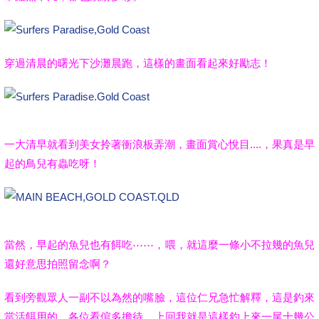
穿過清晨的曙光下沙灘晨跑，這樣的畫面看起來好勵志！
一大清早就看到美女拎著衝浪板弄潮，畫面賞心悅目....，果真是早
起的鳥兒有蟲吃呀！
當然，早起的魚兒也有餌吃⋯⋯，喂，就這麼一條小不拉幾的魚兒
還好意思拍照留念啊？
看到旁觀眾人一副不以為然的嘴臉，這位仁兄急忙解釋，這是釣來
當活餌用的，各位看倌多擔待，上回我就是這樣釣上來一尾十幾公