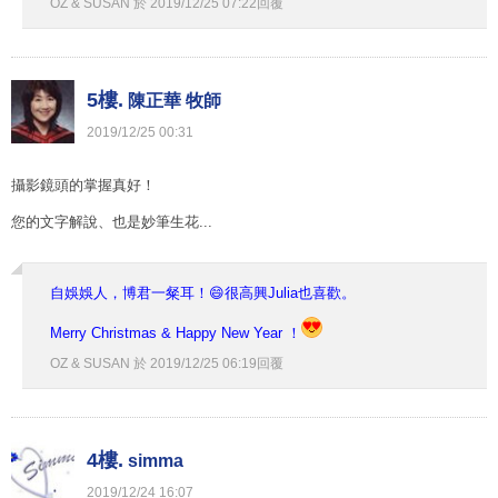
OZ & SUSAN
於
2019
/
12
/
25
07
:
22
回覆
5樓.
陳正華 牧師
2019
/
12
/
25
00
:
31
攝影鏡頭的掌握真好！
您的文字解說、也是妙筆生花...
自娛娛人，博君一粲耳！😄很高興Julia也喜歡。
Merry Christmas & Happy New Year ！
OZ & SUSAN
於
2019
/
12
/
25
06
:
19
回覆
4樓.
simma
2019
/
12
/
24
16
:
07