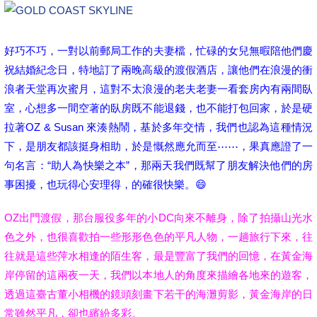
好巧不巧，一對以前郵局工作的夫妻檔，忙碌的女兒無暇陪他們慶
祝結婚紀念日，特地訂了兩晚高級的渡假酒店，讓他們在浪漫的衝
浪者天堂再次蜜月，這對不太浪漫的老夫老妻一看套房內有兩間臥
室，心想多一間空著的臥房既
不能退錢，也
不能打包回家，於是硬
拉著OZ & Susan 來湊熱鬧，基於多年交情，我們也認為這種情況
下，是朋友都該挺身相助，於是慨然應允而至⋯⋯，果真應證了一
句名言：“助人為快樂之本”，那兩天我們既幫了朋友解決他們的房
事困擾，也玩得心安理得，的確很快樂。😄
OZ出門渡假，那台服役多年的小DC向來不離身，除了拍攝山光水
色之外，也很喜歡拍一些形形色色的平凡人物，一趟旅行下來，往
往就是這些萍水相逢的陌生客，最是豐富了我們的回憶，在黃金海
岸停留的這兩夜一天，我們以本地人的角度來描繪各地來的遊客，
透過這臺古董小相機的鏡頭刻畫下若干的海灘剪影，黃金海岸的日
常雖然平凡，卻也繽紛多彩。