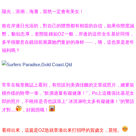
陽光，浪潮，海灘，當然一定會有美女！
敢在岸邊日光浴的，對自己的體態都有相當的自信，如果你態度誠
懇，貌似忠厚，老態龍鍾如OZ一般，岸邊的這些女生基於同情，
多半很樂意在鏡頭前展露她們曼妙的身材⋯⋯，咦，這也算是老年
福利嗎？
常常在報章雜誌上看到，有些談到美酒佳釀的文章或照片，總要裝
模作樣的附帶一筆，"飲酒過量有礙健康！"，Po上這幾張比基尼女
郎的照片，不曉得是否也該添上" 冰淇淋吃太多有礙健康！"的警語
才對....
，好困惑哦！
看得出來，這篇是OZ急就章湊出來打招呼的賀歲文，莫怪。