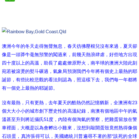
澳洲今年的冬天走得無聲無息，春天彷彿壓根兒沒有來過，夏天卻
像是一頭莽牛毫無預警的闖過來，前幾天熱浪肆虐，好些地方出現
四十度以上的高溫，助長了處處燎原野火，南半球的澳洲大陸此刻
宛若被滾燙的熨斗碾過，氣象局預測我們今年將有個史上最熱的耶
誕節，有些比較悲觀的看法則認為，照這樣下去，我們每一年都將
有一個史上最熱的耶誕節。
沒有最熱，只有更熱，去年夏天的酷熱仍然記憶猶新，全澳洲有23
個大大小小的城市創下歷史性的高溫紀錄，南澳有個地區中午的氣
溫甚至升到將近攝氏51度，內陸有個淘氣的警察，把雞蛋留放在警
車裡面，大概是以為會孵出小雞來，沒想到敲開蛋殼竟然熟得像個
石頭蛋，真誇張得可以，美國總統川普遍尋不著的那“該死的全球