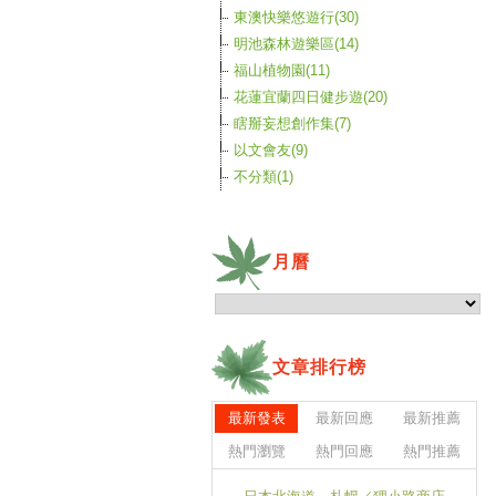
東澳快樂悠遊行(30)
明池森林遊樂區(14)
福山植物園(11)
花蓮宜蘭四日健步遊(20)
瞎掰妄想創作集(7)
以文會友(9)
不分類(1)
月曆
文章排行榜
最新發表
最新回應
最新推薦
熱門瀏覽
熱門回應
熱門推薦