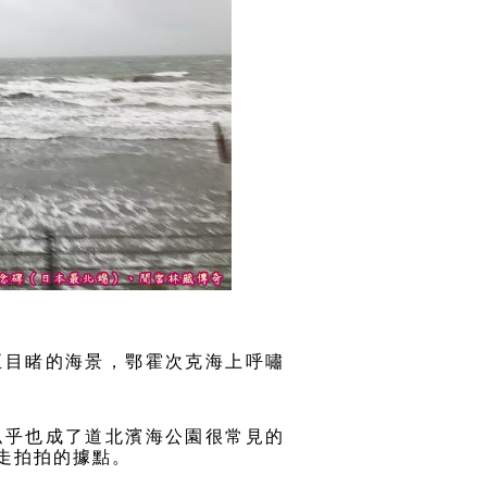
正目睹的海景，鄂霍次克海上呼嘯
似乎也成了道北濱海公園很常見的
走拍拍的據點
。