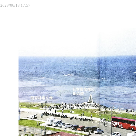
2023
/
06
/
18
17
:
57