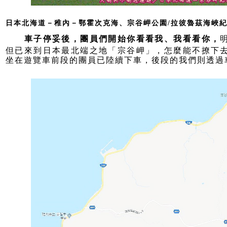
日本北海道－稚內－鄂霍次克海、宗谷岬公園/拉彼魯茲海峽
車子停妥後，團員們開始你看看我、我看看你，
但已來到日本最北端之地「宗谷岬」，怎麼能不撩下
坐在遊覽車前段的團員已陸續下車，後段的我們則透過