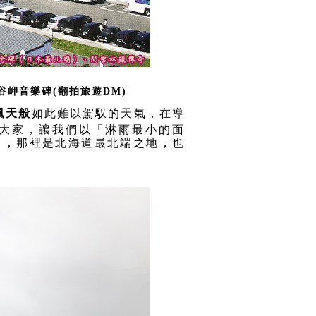
岬音樂碑(翻拍旅遊DM)
風天般
如此難以駕馭的天氣，在導
大家，讓我們以「淋雨最小的面
」，那裡是北海道最北端之地，也