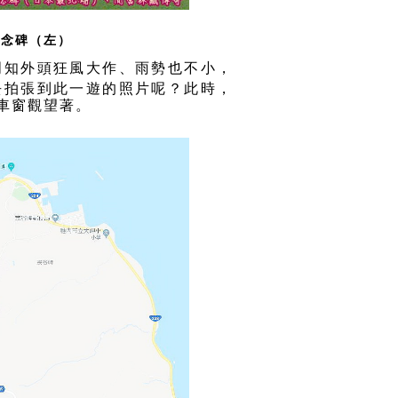
紀念碑（左）
明知外頭狂風大作、雨勢也不小，
去拍張到此一遊的照片呢？此時，
車窗觀望著。