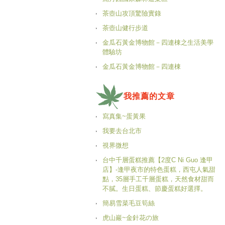
茶壺山攻頂驚險實錄
茶壺山健行步道
金瓜石黃金博物館－四連棟之生活美學
體驗坊
金瓜石黃金博物館－四連棟
我推薦的文章
寫真集~蛋黃果
我要去台北市
視界微想
台中千層蛋糕推薦【2度C Ni Guo 逢甲
店】-逢甲夜市的特色蛋糕，西屯人氣甜
點，35層手工千層蛋糕，天然食材甜而
不膩。生日蛋糕、節慶蛋糕好選擇。
簡易雪菜毛豆筍絲
虎山巖~金針花の旅