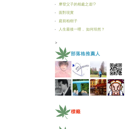
摩登父子的相處之道!?
面對現實
庭前柏樹子
人生最後一哩， 如何坦然？
>
部落格推薦人
標籤