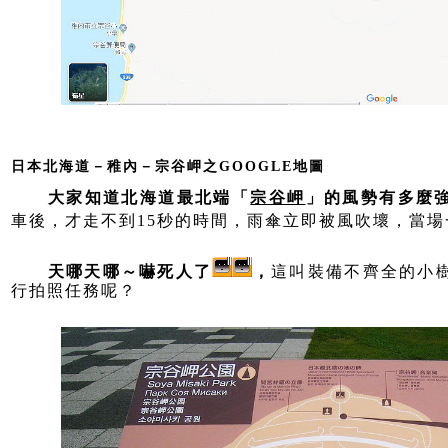
日本北海道－稚內－宗谷岬之GOOGLE地圖
大家知道北海道最北端「
宗谷岬
」的風勢有多麼
車後，才走不到15秒的時間，雨傘立即被風吹壞，當場
天哪天哪～嚇死人了
，
這叫裝備不齊全的小
行拍照任務呢？