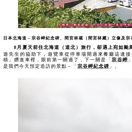
日本北海道－宗谷岬紀念碑、間宮林蔵（間宮林藏）立像及宗谷
8月夏天前往北海道（道北）旅行，卻遇上宛如颱
遊先生的協助下，遊覽車從停車場開過來餐廳這邊接
積」鑽進車裡，眼前第一關過了，下一關是「
宗谷岬
是我們今天預定造訪的景點－「
宗谷岬紀念碑
」。