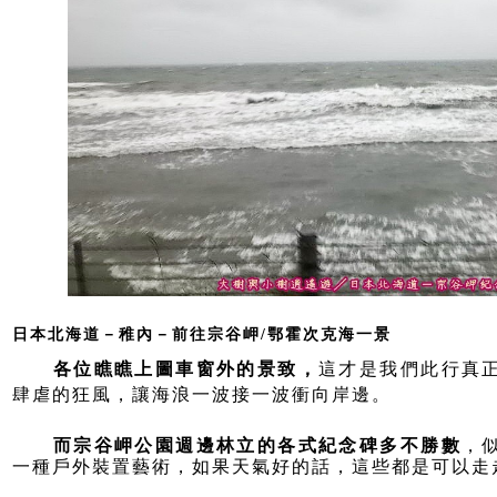
日本北海道－稚內－前往宗谷岬/鄂霍次克海一景
各位瞧瞧上圖車窗外的景致，
這才是我們此行真
肆虐的狂風，讓海浪一波接一波衝向岸邊。
而宗谷岬公園週邊林立的各式紀念碑多不勝數
，
一種戶外裝置藝術，如果天氣好的話，這些都是可以走