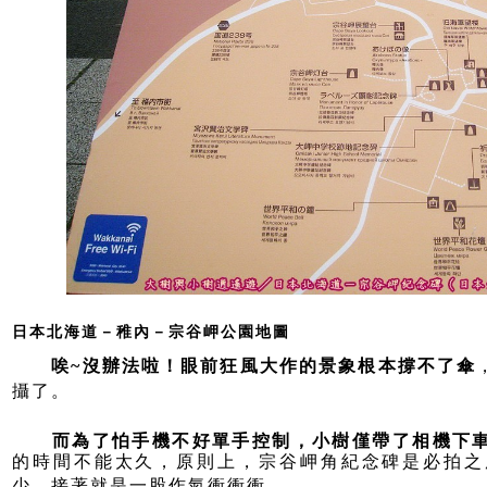
日本北海道－稚內－宗谷岬公園地圖
唉~沒辦法啦！眼前狂風大作的景象根本撐不了傘
攝了。
而為了怕手機不好單手控制，小樹僅帶了相機下
的時間不能太久，原則上，宗谷岬角紀念碑是必拍之
少，接著就是一股作氣衝衝衝。