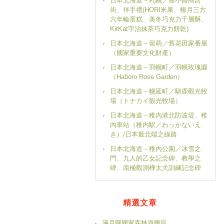
日本北海道－札幌／狸小路商店
街、伴手禮(HORI米果、柳月三方
六年輪蛋糕、美冬巧克力千層酥、
KitKat宇治抹茶巧克力餅乾)
日本北海道－留萌／舊花田家番屋
（國家重要文化財產）
日本北海道－羽幌町／羽幌玫瑰園
（Haboro Rose Garden）
日本北海道－幌延町／馴鹿觀光牧
場（トナカイ観光牧場）
日本北海道－稚內港北防波堤、稚
內車站（稚内駅／わっかないえ
き）/日本最北端之線路
日本北海道－稚內公園／冰雪之
門、九人的乙女記念碑、教學之
碑、南極觀測樺太犬訓練記念碑
精選文章
滿月圓國家森林遊樂區