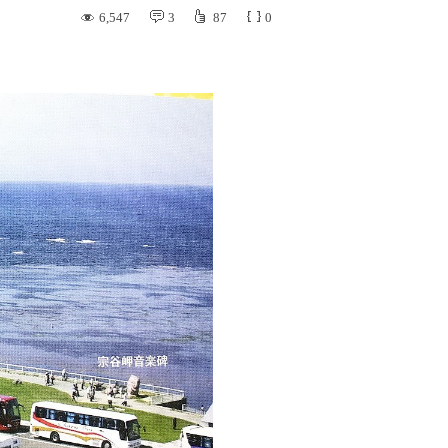
6,547
3
87
0