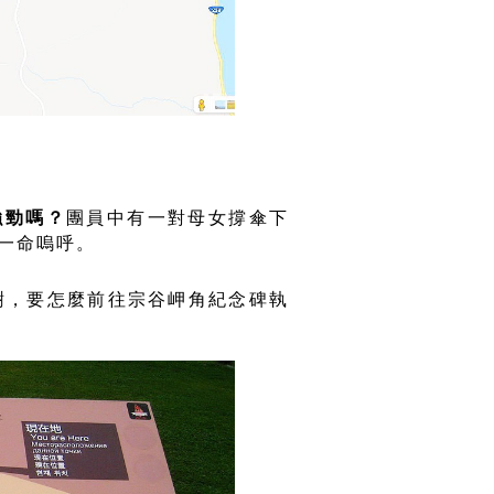
強勁嗎？
團員中有一對母女撐傘下
一命嗚呼。
樹，要怎麼前往宗谷岬角紀念碑執