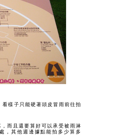
，看樣子只能硬著頭皮冒雨前往拍
車
，而且還要算好可以承受被雨淋
處，其他週邊據點能拍多少算多