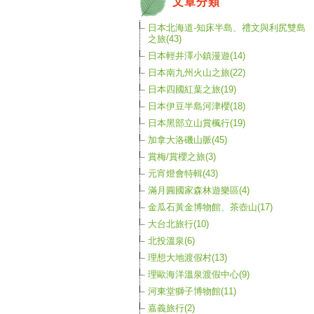
文章分類
日本北海道-知床半島、禮文與利尻雙島
之旅(43)
日本輕井澤小鎮漫遊(14)
日本南九州火山之旅(22)
日本四國紅葉之旅(19)
日本伊豆半島河津櫻(18)
日本黑部立山賞楓行(19)
加拿大洛磯山脈(45)
賞梅/賞櫻之旅(3)
元宵燈會特輯(43)
滿月圓國家森林遊樂區(4)
金瓜石黃金博物館、茶壺山(17)
大台北旅行(10)
北投溫泉(6)
理想大地渡假村(13)
理歐海洋溫泉渡假中心(9)
河東堂獅子博物館(11)
嘉義旅行(2)