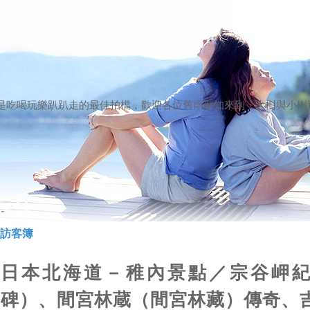
）
是吃喝玩樂趴趴走的最佳拍檔，歡迎各位舊雨新知來到「大樹與小樹
訪客簿
日本北海道－稚內景點／宗谷岬
碑）、間宮林蔵（間宮林藏）傳奇、