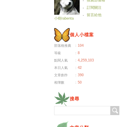
推薦部落格
訂閱關注
留言給他
小樹rabenta
個人小檔案
：
104
部落格推薦
：
8
等級
：
4,259,103
點閱人氣
：
42
本日人氣
：
390
文章創作
：
50
相簿數
搜尋