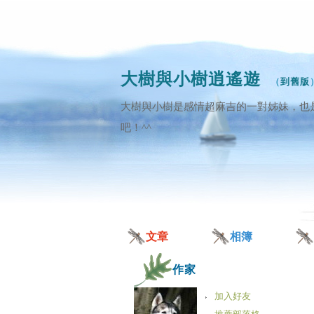
大樹與小樹逍遙遊
（
到舊版
大樹與小樹是感情超麻吉的一對姊妹，也
吧！^^
文章
相簿
作家
加入好友