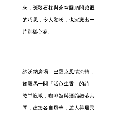
來，斑駁石柱與蒼穹圓頂間藏匿
的巧思，令人驚嘆，也沉澱出一
片別樣心境。
納沃納廣場，巴羅克風情流轉，
如羅馬一闋「活色生香」的詩。
教堂巍峨，咖啡館與酒館錯落其
間，建築各自風華，遊人與居民