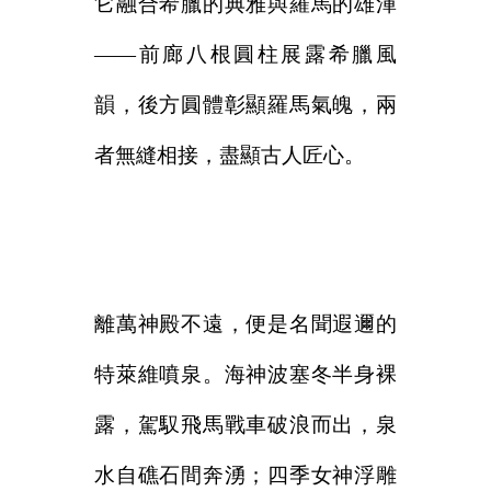
它融合希臘的典雅與羅馬的雄渾
——前廊八根圓柱展露希臘風
韻，後方圓體彰顯羅馬氣魄，兩
者無縫相接，盡顯古人匠心。
離萬神殿不遠，便是名聞遐邇的
特萊維噴泉。海神波塞冬半身裸
露，駕馭飛馬戰車破浪而出，泉
水自礁石間奔湧；四季女神浮雕