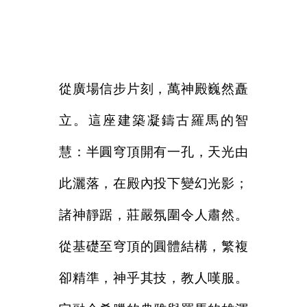
從廣場信步片刻，萬神殿巍然矗
立。這座建築凝鑄古羅馬的智
慧：半圓穹頂開有一孔，天光由
此灑落，在殿內投下變幻光影；
諸神靜踞，莊嚴氛圍令人肅然。
從基礎至穹頂的圓體結構，繁複
卻精準，神乎其技，教人嘆服。