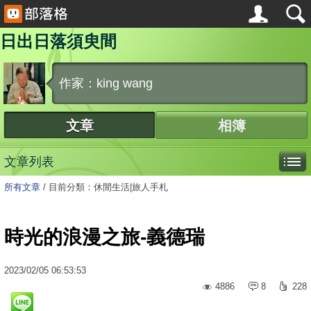
日出日落須臾間
作家：king wang
文章
相簿
文章列表
所有文章
/
目前分類：休閒生活|旅人手札
時光的浪漫之旅-義德瑞
2023
/
02
/
05
06:53:53
4886
8
228