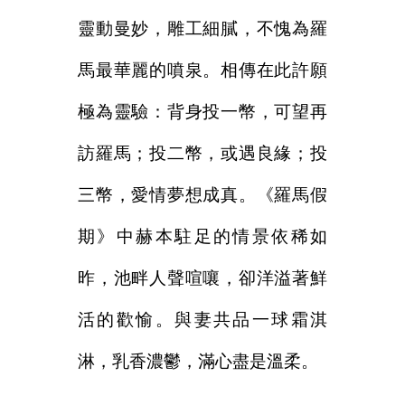
靈動曼妙，雕工細膩，不愧為羅
馬最華麗的噴泉。相傳在此許願
極為靈驗：背身投一幣，可望再
訪羅馬；投二幣，或遇良緣；投
三幣，愛情夢想成真。《羅馬假
期》中赫本駐足的情景依稀如
昨，池畔人聲喧嚷，卻洋溢著鮮
活的歡愉。與妻共品一球霜淇
淋，乳香濃鬱，滿心盡是溫柔。