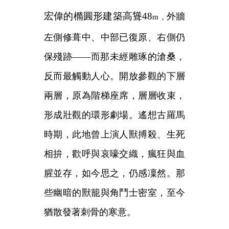
宏偉的橢圓形建築高聳48
外牆
m，
左側修葺中、中部已復原、右側仍
保殘跡——而那未經雕琢的滄桑，
反而最觸動人心。開放參觀的下層
兩層，原為階梯座席，層層收束，
形成壯觀的環形劇場。遙想古羅馬
時期，此地曾上演人獸搏殺、生死
相拚，歡呼與哀嚎交織，瘋狂與血
腥並存，如今思之，仍感凜然。那
些幽暗的獸籠與角鬥士密室，至今
猶散發著刺骨的寒意。