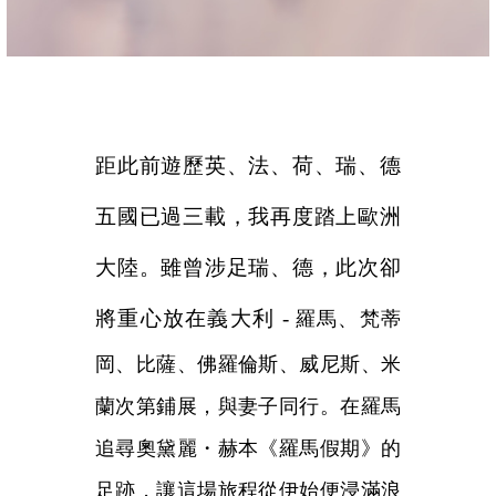
距此前遊歷英、法、荷、瑞、德
五國已過三載，我再度踏上歐洲
大陸。雖曾涉足瑞、德，此次卻
將重心放在義大利 -
羅馬、梵蒂
岡、比薩、佛羅倫斯、威尼斯、米
蘭次第鋪展，與妻子同行。在羅馬
追尋奧黛麗・赫本《羅馬假期》的
足跡，讓這場旅程從伊始便浸滿浪