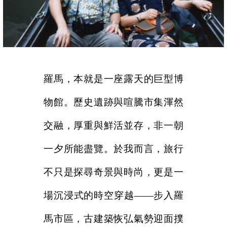
羅馬，本就是一座露天的巨型博
物館。歷史遺跡與喧騰市集渾然
交融，厚重與鮮活並存，非一朝
一夕所能盡覽。於我而言，旅行
不只是探尋奇景與時尚，更是一
場沉浸式的時空穿越——步入羅
馬市區，古建築恢弘氣勢迎面撲