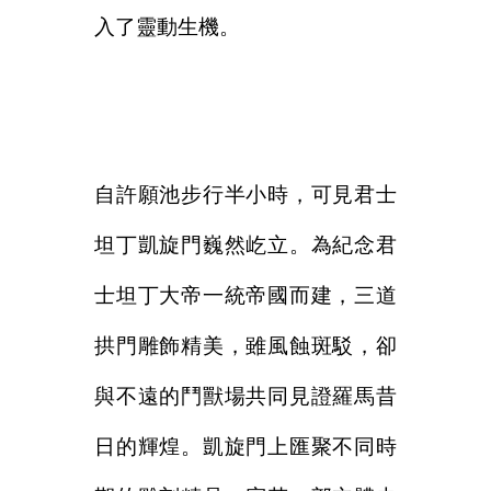
入了靈動生機。
自許願池步行半小時，可見君士
坦丁凱旋門巍然屹立。為紀念君
士坦丁大帝一統帝國而建，三道
拱門雕飾精美，雖風蝕斑駁，卻
與不遠的鬥獸場共同見證羅馬昔
日的輝煌。凱旋門上匯聚不同時