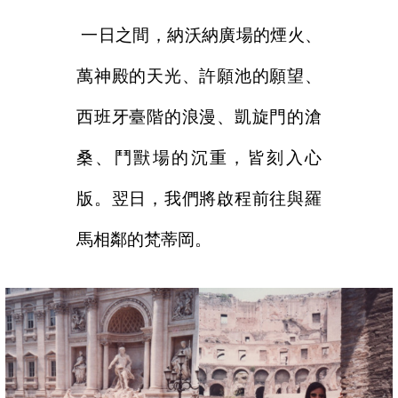
一日之間，納沃納廣場的煙火、
萬神殿的天光、許願池的願望、
西班牙臺階的浪漫、凱旋門的滄
桑、鬥獸場的沉重，皆刻入心
版。翌日，我們將啟程前往與羅
馬相鄰的梵蒂
岡。