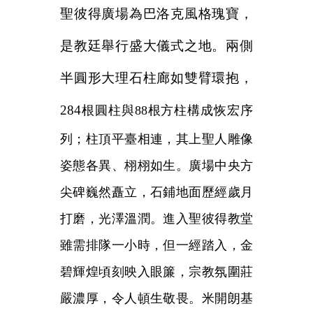
聖彼得廣場為巴洛克風格瑰寶，
是教廷舉行盛大儀式之地。兩側
半圓形大理石柱廊如雙臂環抱，
284
根圓柱與88根方柱構成恢宏序
列；柱頂平臺相連，其上聖人雕像
姿態各異、栩栩如生。廣場中央方
尖碑巍然矗立，石鋪地面歷經歲月
打磨，光澤溫潤。進入聖彼得教堂
雖需排隊一小時，但一經踏入，金
碧輝煌頃刻映入眼簾，宗教氛圍莊
嚴濃厚，令人頓生敬畏。米開朗基