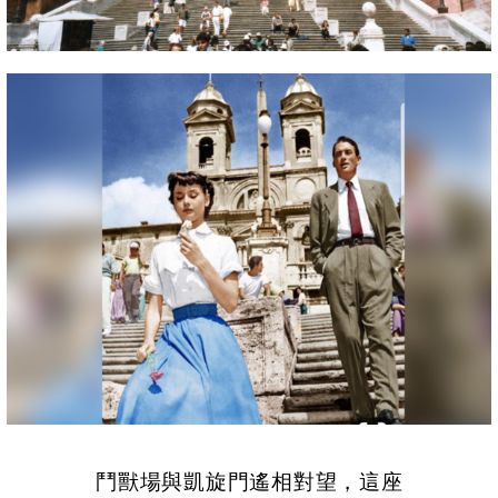
鬥獸場與凱旋門遙相對望，這座