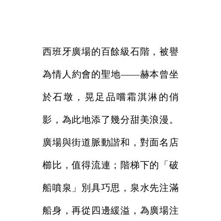
西班牙廣場的百餘級石階，被譽
為情人約會的聖地——赫本曾坐
於石墩，晃足品嚐霜淇淋的俏
影，為此地添了幾分甜美浪漫。
廣場與街道脈動諧和，對面名店
櫛比，值得流連；階梯下的「破
船噴泉」別具巧思，泉水先注滿
船身，再從四邊緩溢，為廣場注