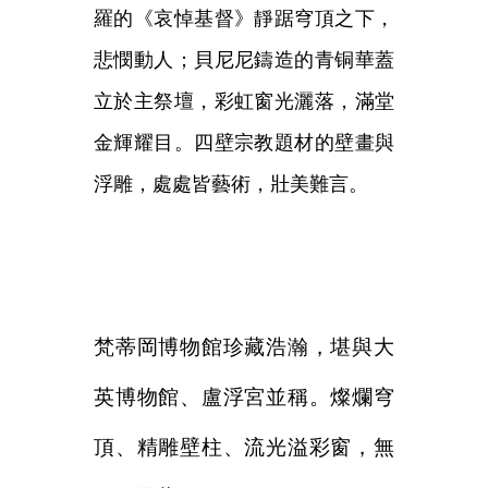
羅的《哀悼基督》靜踞穹頂之下，
悲憫動人；貝尼尼鑄造的青铜華蓋
立於主祭壇，彩虹窗光灑落，滿堂
金輝耀目。四壁宗教題材的壁畫與
浮雕，處處皆藝術，壯美難言。
梵蒂岡博物館珍藏浩瀚，堪與大
英博物館、盧浮宮並稱。燦爛穹
頂、精雕壁柱、流光溢彩窗，無