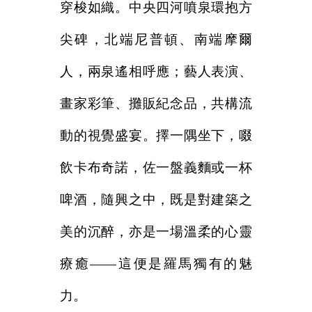
穿梭如織。中央四河噴泉環抱方
尖碑，北端尼普頓、南端摩爾
人，兩泉遙相呼應；藝人表演、
畫家彩筆、攤販紀念品，共構流
動的視覺盛宴。擇一隅坐下，啜
飲卡布奇諾，佐一盤義麵或一杯
啤酒，隨興之中，既是對建築之
美的沉醉，亦是一場溫柔的心靈
療癒——這便是羅馬獨有的魅
力。