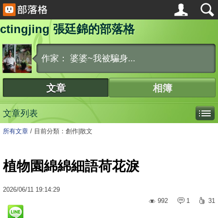
ctingjing 張廷錦的部落格
作家： 婆婆~我被騙身...
文章
相簿
文章列表
所有文章
/
目前分類：創作|散文
植物園綿綿細語荷花淚
2026
/
06
/
11
19:14:29
992
1
31