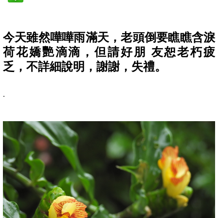
今天雖然嘩嘩雨滿天，老頭倒要瞧瞧含淚
荷花嬌艷滴滴，但請好朋 友恕老朽疲
乏，不詳細說明，謝謝，失禮。
.