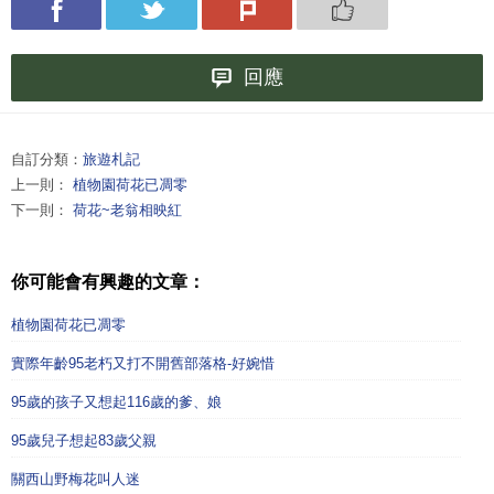
回應
自訂分類：
旅遊札記
上一則：
植物園荷花已凋零
下一則：
荷花~老翁相映紅
你可能會有興趣的文章：
植物園荷花已凋零
實際年齡95老朽又打不開舊部落格-好婉惜
95歲的孩子又想起116歲的爹、娘
95歲兒子想起83歲父親
關西山野梅花叫人迷