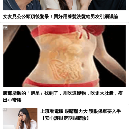
女友見公公頭頂後驚呆！買好用養髮洗髮給男友引網議論
PR
腹部脂肪的「剋星」找到了，常吃這幾物，吃走大肚囊，瘦
出小蠻腰
PR
上班看電腦 眼睛壓力大 護眼保單要入手
【安心護眼定期眼睛險】