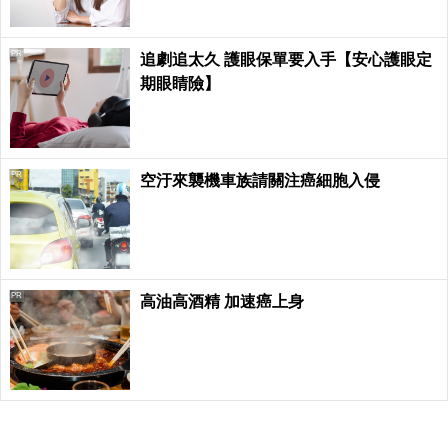
PR
追劇追太久 護眼保單要入手【安心護眼定
期眼睛險】
PR
空汙來襲機車族請關注癌細胞入侵
PR
高油高酒精 加速癌上身