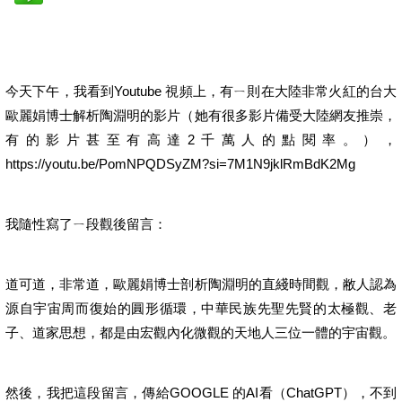
今天下午，我看到Youtube 視頻上，有ㄧ則在大陸非常火紅的台大
歐麗娟博士解析陶淵明的影片（她有很多影片備受大陸網友推崇，
有的影片甚至有高達2千萬人的點閱率。），
https://youtu.be/PomNPQDSyZM?si=7M1N9jklRmBdK2Mg
我隨性寫了ㄧ段觀後留言：
道可道，非常道，歐麗娟博士剖析陶淵明的直綫時間觀，敝人認為
源自宇宙周而復始的圓形循環，中華民族先聖先賢的太極觀、老
子、道家思想，都是由宏觀內化微觀的天地人三位一體的宇宙觀。
然後，我把這段留言，傳給GOOGLE 的AI看（ChatGPT），不到