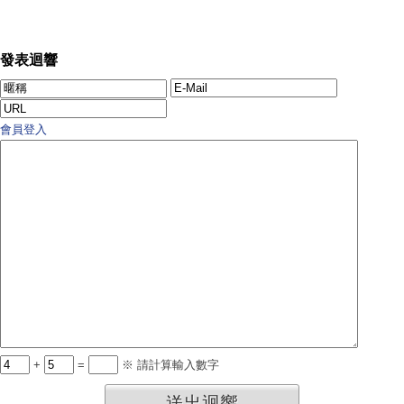
發表迴響
會員登入
+
=
※ 請計算輸入數字
送出迴響