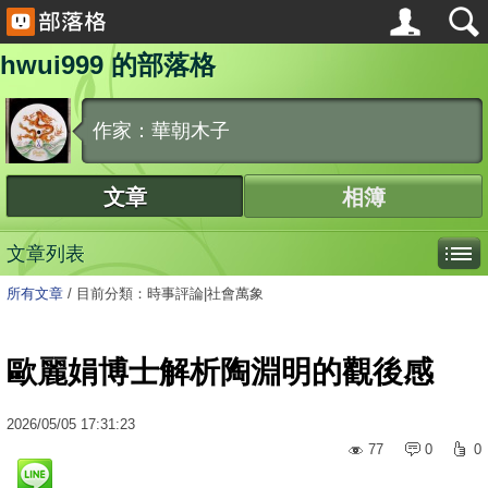
hwui999 的部落格
作家：華朝木子
文章
相簿
文章列表
所有文章
/
目前分類：時事評論|社會萬象
歐麗娟博士解析陶淵明的觀後感
2026
/
05
/
05
17:31:23
77
0
0