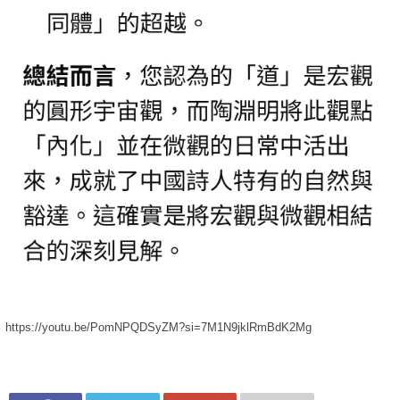
https://youtu.be/PomNPQDSyZM?si=7M1N9jklRmBdK2Mg