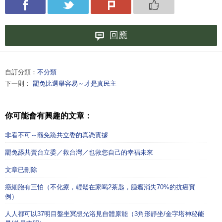
回應
自訂分類：
不分類
下一則：
罷免比選舉容易～才是真民主
你可能會有興趣的文章：
非看不可～罷免跪共立委的真憑實據
罷免舔共賣台立委／救台灣／也救您自己的幸福未來
文章已刪除
癌細胞有三怕（不化療，輕鬆在家喝2茶匙，腫瘤消失70%的抗癌實
例）
人人都可以37明目盤坐冥想光浴見自體原能（3角形靜坐/金字塔神秘能