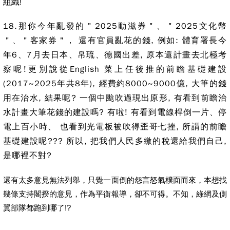
組織!
18.那你今年亂發的＂2025動滋券＂、＂2025文化幣
＂、＂客家券＂， 還有官員亂花的錢, 例如: 體育署長今
年6、7月去日本、帛琉、德國出差, 原本還計畫去北極考
察呢!
更別說從English 菜上任後推的前瞻基礎建設
(2017~2025年共8年), 經費約8000~9000億, 大筆的錢
用在治水, 結果呢? 一個中颱吹過現出原形, 有看到前瞻治
水計畫大筆花錢的建設嗎? 有啦! 有看到電線桿倒一片、停
電上百小時、 也看到光電板被吹得歪哥七挫, 所謂的前瞻
基礎建設呢??? 所以, 把我們人民多繳的稅還給我們自己,
是哪裡不對?
還有太多意見無法列舉，只覺一面倒的怨言怒氣樸面而來，本想找
幾條支持閣揆的意見，作為平衡報導，卻不可得。不知，綠網及側
翼部隊都跑到哪了!?