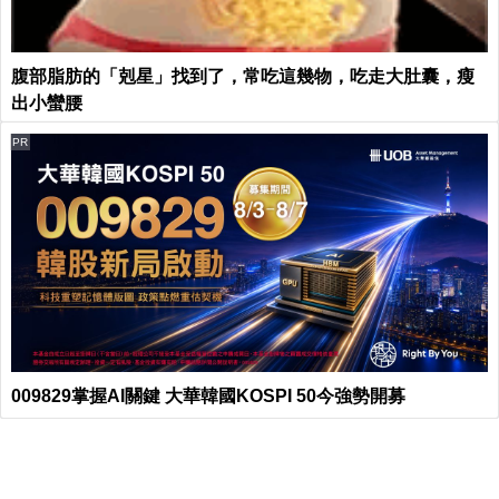
腹部脂肪的「剋星」找到了，常吃這幾物，吃走大肚囊，瘦
出小蠻腰
PR
009829掌握AI關鍵 大華韓國KOSPI 50今強勢開募