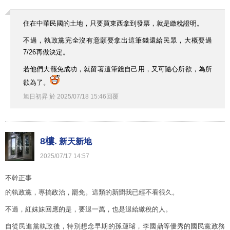
住在中華民國的土地，只要買東西拿到發票，就是繳稅證明。
不過，執政黨完全沒有意願要拿出這筆錢還給民眾，大概要過
7/26再做決定。
若他們大罷免成功，就留著這筆錢自己用，又可隨心所欲，為所
欲為了。
旭日初昇
於
2025
/
07
/
18
15
:
46
回覆
8樓.
新天新地
2025
/
07
/
17
14
:
57
不幹正事
的執政黨，專搞政治，罷免。這類的新聞我已經不看很久。
不過，紅妹妹回應的是，要退一萬，也是退給繳稅的人。
自從民進黨執政後，特別想念早期的孫運璿，李國鼎等優秀的國民黨政務