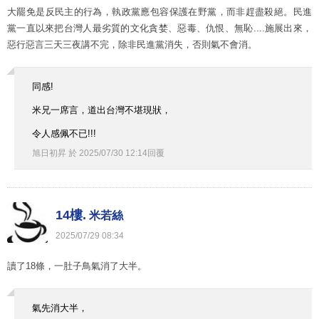
大罷免是反民主的行為，執政黨應包容保護在野黨，而非趕盡殺絕。民進
黨一直以來把台灣人最劣質的文化貪婪、惡毒、仇恨、無恥....施展出來，
惡行惡言三天三夜講不完，除非民進黨消失，否則氣不會消。
同感!
米兄一席言，道出台灣不堪現狀，
令人感佩不已!!!
旭日初昇
於
2025
/
07
/
30
12
:
14
回覆
14樓.
米若絲
2025
/
07
/
29
08
:
34
讀了18條，一肚子鳥氣消了大半。
氣先消大半，