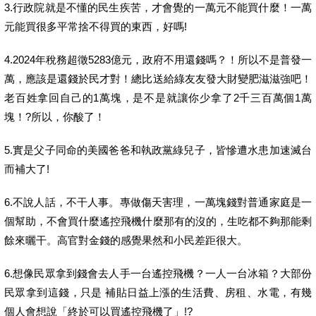
3.行政院就是不懂的民生疾苦，才會覺的一萬元不能買什麼！一萬
元能買很多平常捨不得買的東西，好嗎!
4.2024年稅務超徵5283億元，政府不用還錢嗎？！所以不是普發一
萬，應該是還錢於民才對！總比送給綠友友發大財變肥滋滋強吧！
老百姓拿回自己的1萬塊，是不是就讓你少拿了2千三百萬個1萬
塊！?所以，你酸了！
5.實是父子同命的美國爸爸和執政黨綠兒子，皆慘遭水患加速滅台
而補大了!
6.不說人話，不干人事。專做傷天害理，一萬塊錢對普通家庭是一
個幫助，不會買什麼遙控飛機什麼那有的沒的，生吃都不夠那能剩
餘來曬干。高官對金錢的感覺果然和小民差距很大。
6.想像民眾拿到錢會去人手一台遙控飛機？一人一台冰箱？大部份
民眾拿到這錢，只是 補貼日益上漲的生活費、房租、水電，有幾
個人會想說「終於可以買遙控飛機了」!?