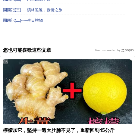
團圓記(三)-----慎終追遠，親情之旅
團圓記(二)-----生日禮物
您也可能喜歡這些文章
Recommended by
PR
檸檬加它，堅持一週大肚腩不見了，重新回到45公斤