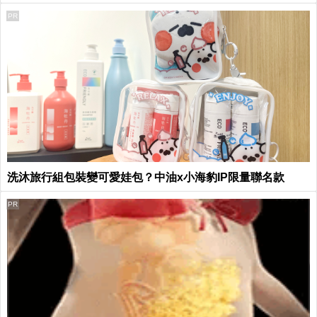
PR
洗沐旅行組包裝變可愛娃包？中油x小海豹IP限量聯名款
PR