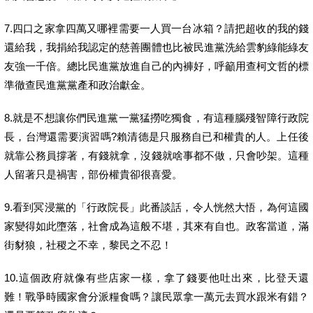
7.四口之家拿四萬又哪裡需要一人買一台冰箱？請把超收的我的錢
還給我，我捐給我認定的慈善團體也比被民進黨洗給雲豹綠能綠友
友強一千倍。總比民進黨放進自己的內褲好，呼籲用查柯文哲的標
準徹查民進黨黨產和政治獻金。
8.就是不想讓你們民進黨一黨猛撈吃獨食，有這種腦殘智障行政院
長，台灣還需要演習嗎?賴清德是只服務自已和權貴的人。上任後
就靠公務員撐著，有錢就拿，沒錢就啥事都不做，只會吵架。這種
人留著只是禍害，部份權貴卻很喜愛。
9.看到冥浸黨的「行政院長」此番談話，令人恍然大悟，為何這國
家變得如此墮落，社會成為這般不堪，其來有自也。政客當道，滿
街豺狼，社稷之不幸，黎民之不忍！
10.這個政府就像有些店家一樣，拿了錢要他吐出來，比登天還
難！戰爭時國家會分派糧食嗎？讓民眾拿一萬元去買水跟米有錯？