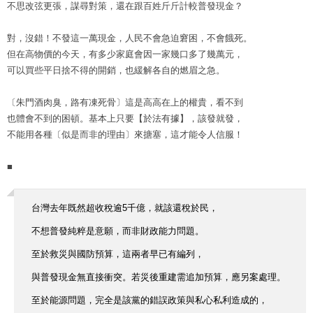
不思改弦更張，謀尋對策，還在跟百姓斤斤計較普發現金？
對，沒錯！不發這一萬現金，人民不會急迫窘困，不會餓死。
但在高物價的今天，有多少家庭會因一家幾口多了幾萬元，
可以買些平日捨不得的開銷，也緩解各自的燃眉之急。
〔朱門酒肉臭，路有凍死骨〕這是高高在上的權貴，看不到
也體會不到的困頓。基本上只要【於法有據】，該發就發，
不能用各種〔似是而非的理由〕來搪塞，這才能令人信服！
■
台灣去年既然超收稅逾5千億，就該還稅於民，
不想普發純粹是意願，而非財政能力問題。
至於救災與國防預算，這兩者早已有編列，
與普發現金無直接衝突。若災後重建需追加預算，應另案處理。
至於能源問題，完全是該黨的錯誤政策與私心私利造成的，