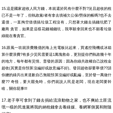
15.這是國家超收人民方錢，本就還於民有什麼不對?況且超收的稅
已不是一年了，但執政黨/者有拿去填補欠公保/勞保的帳嗎?也不去
還債，一直掏空借債搞垃圾工程沒有，只想著大錢去搞錢坑肥了
廠商 貪官，如果是這樣花錢補錢坑，我寧願拿回來也不願看垃圾
綠能在養貪官。
16.跟風一吹就浪費幾億的海上光電板比起來，買遙控飛機或冰箱
算什麼浪費?有多少災民需要這1萬塊救命，更別提你們執政幾十年
的地方，每年都有災情。普發的原因：因為你綠共政權自己說稅金
超收(其實是你預算沒編好或故意編不好)。發回超收卻要舉債??請
你嬤的綠共出來道歉自己無能預算沒編好或亂編，至於發一萬做什
麼?? 奇怪，要大罷免時，你們就說人民是老闆，現在老闆要幹
啥，關你屁事!!!
17.老子寧可拿到了錢去捐給流浪動物之家，也不爽給土匪流
氓一樣的民進黨將我的納稅錢拿去養綠媒、養網軍側翼和附隨