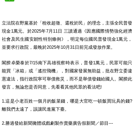
立法院在野黨基於「稅收超徵、還稅於民」的理念，主張全民普發
現金1萬元。於2025年7月11日 三讀通過《因應國際情勢強化經濟
社會及民生國安韌性特別條例》，明定每位國民普發現金1萬元，
並要求行政院，最晚於2025年10月31日前完成發放作業。
閣揆卓榮泰於7/15南下高雄視察時表示，普發1萬元，民眾可能只
能買「冰箱」或「遙控飛機」，對國家發展無助益，批在野立委違
憲違法，指行政院寧可舉債救災，而不是舉債發錢給國人。閣揆此
發言，無論您是否同意，先看看其他民眾的看法吧!
1.這是小老百姓一個月的飯菜錢，哪是大官吃一頓飯買玩具的錢?
離我們太遠了，該讓民進黨下臺。
2.勝過發給新聞黴體或戲劇製作賣藥廣告假新聞／節目---