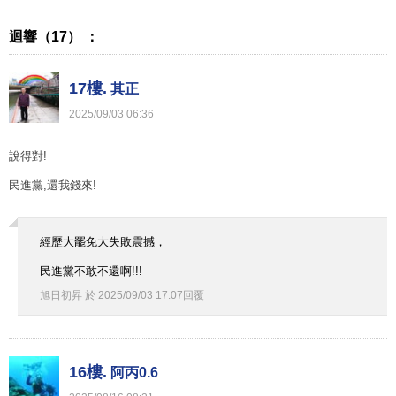
迴響（17） ：
17樓.
其正
2025
/
09
/
03
06
:
36
說得對!
民進黨,還我錢來!
經歷大罷免大失敗震撼，
民進黨不敢不還啊!!!
旭日初昇
於
2025
/
09
/
03
17
:
07
回覆
16樓.
阿丙0.6