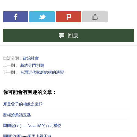
回應
自訂分類：
政治社會
上一則：
新式分門別類
下一則：
台灣近代家庭結構的演變
你可能會有興趣的文章：
摩登父子的相處之道!?
歷經滄桑話玉匙
團圓記(五)-----Nolan給的百元禮物
團圓記(四)-----阿里山親子遊