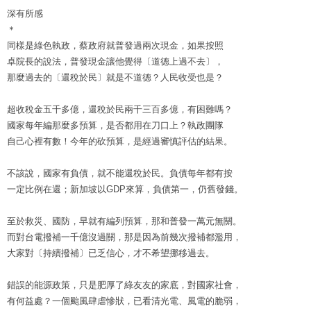
深有所感
＊
同樣是綠色執政，蔡政府就普發過兩次現金，如果按照
卓院長的說法，普發現金讓他覺得〔道德上過不去〕，
那麼過去的〔還稅於民〕就是不道德？人民收受也是？
超收稅金五千多億，還稅於民兩千三百多億，有困難嗎？
國家每年編那麼多預算，是否都用在刀口上？執政團隊
自己心裡有數！今年的砍預算，是經過審慎評估的結果。
不該說，國家有負債，就不能還稅於民。負債每年都有按
一定比例在還；新加坡以GDP來算，負債第一，仍舊發錢。
至於救災、國防，早就有編列預算，那和普發一萬元無關。
而對台電撥補一千億沒過關，那是因為前幾次撥補都濫用，
大家對〔持續撥補〕已乏信心，才不希望挪移過去。
錯誤的能源政策，只是肥厚了綠友友的家底，對國家社會，
有何益處？一個颱風肆虐慘狀，已看清光電、風電的脆弱，