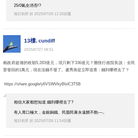
25/0氣全消否!?
旭日初昇
於
2025
/
07
/
29
12
:
20
回覆
13樓.
cundiff
2025
/
07
/
27
08
:
51
賴政府超徵的稅額5,283億元，現只剩下336億元？難怪行政院長說：全民
普發回的1萬元，現在沒錢不發了。盧秀燕促立即追查：錢到哪裡去了？
https://share.google/y6VSWVkyBlslC3T5B
相信大家都想知道:錢到哪裡去了?
有人胃口極大，金銀銅鐵、民脂民膏永遠餵不飽----。
旭日初昇
於
2025
/
07
/
28
11
:
54
回覆