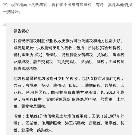
官。現在檯面上的政務官，實在聽不出來有甚麼料，有時，真是為他們捏
一把冷汗。
報告愛心，
我國現行租稅制度 依財政收支劃分可分為國稅和地方稅兩大類。
國稅是屬於中央政府可支用的稅收，包括：所得稅(綜合所得稅、
營利事業所得稅)、營業稅、特種貨物及勞務稅、貨物稅、遺產稅
及贈與稅、證券交易稅、期貨交易稅、菸酒稅、關稅，由國稅局
負責國稅稽徵。
地方稅是屬於地方政府可支用的稅收，包括直轄市及縣(市)稅，
共有：房屋稅、契稅、地價稅、田賦、土地增值稅、娛樂稅、印
花稅、使用牌照稅，由稅捐處負責地方稅稽徵。以 2013 年為
例，各項稅目中，實徵淨額最高 依序為所得稅、營業稅、土地
稅、貨物稅及關稅。
省稅：土地稅(分地價稅及土地增值稅兩種，田賦（於1987年停
徵）、營業稅、使用牌照稅、港工捐縣稅：房屋稅、屠宰稅、契
稅、筵席稅、娛樂稅--。