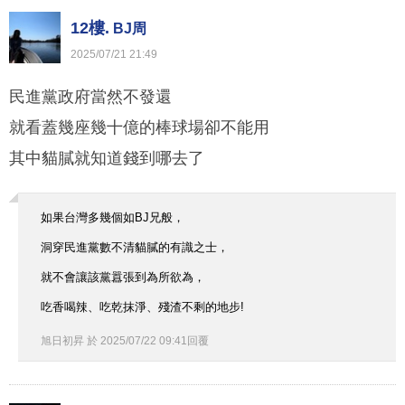
12樓.
BJ周
2025
/
07
/
21
21
:
49
民進黨政府當然不發還
就看蓋幾座幾十億的棒球場卻不能用
其中貓膩就知道錢到哪去了
如果台灣多幾個如BJ兄般，
洞穿民進黨數不清貓膩的有識之士，
就不會讓該黨囂張到為所欲為，
吃香喝辣、吃乾抹淨、殘渣不剩的地步!
旭日初昇
於
2025
/
07
/
22
09
:
41
回覆