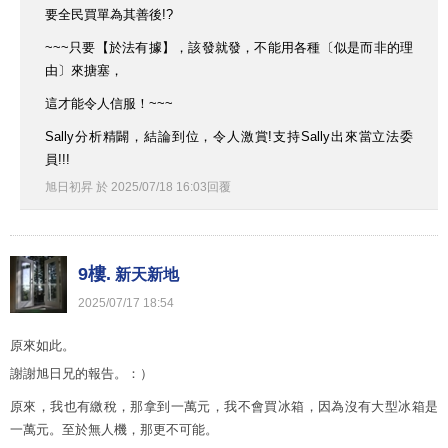
要全民買單為其善後!?
~~~只要【於法有據】，該發就發，不能用各種〔似是而非的理
由〕來搪塞，
這才能令人信服！~~~
Sally分析精闢，結論到位，令人激賞!支持Sally出來當立法委
員!!!
旭日初昇
於
2025
/
07
/
18
16
:
03
回覆
9樓.
新天新地
2025
/
07
/
17
18
:
54
原來如此。
謝謝旭日兄的報告。：）
原來，我也有繳稅，那拿到一萬元，我不會買冰箱，因為沒有大型冰箱是
一萬元。至於無人機，那更不可能。