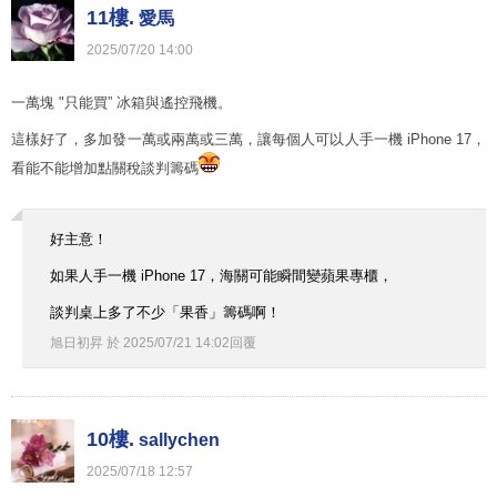
11樓.
愛馬
2025
/
07
/
20
14
:
00
一萬塊 "只能買” 冰箱與遙控飛機。
這樣好了，多加發一萬或兩萬或三萬，讓每個人可以人手一機 iPhone 17，
看能不能增加點關稅談判籌碼
好主意！
如果人手一機 iPhone 17，海關可能瞬間變蘋果專櫃，
談判桌上多了不少「果香」籌碼啊！
旭日初昇
於
2025
/
07
/
21
14
:
02
回覆
10樓.
sallychen
2025
/
07
/
18
12
:
57