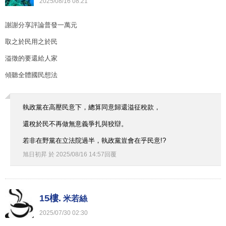
2025
/
08
/
16
08
:
21
謝謝分享評論普發一萬元
取之於民用之於民
溢徵的要還給人家
傾聽全體國民想法
執政黨在高壓民意下，總算同意歸還溢征稅款，
還稅於民不再做無意義爭扎與狡辯。
若非在野黨在立法院過半，執政黨豈會在乎民意!?
旭日初昇
於
2025
/
08
/
16
14
:
57
回覆
15樓.
米若絲
2025
/
07
/
30
02
:
30