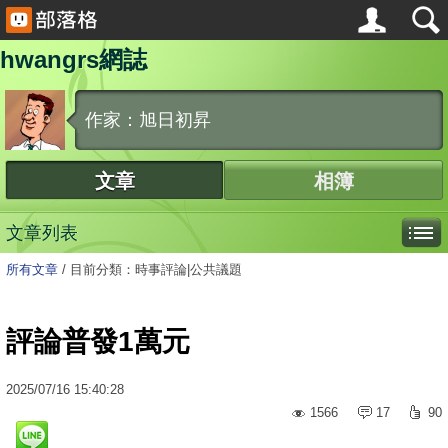
hwangrs網誌
作家：旭日初昇
文章
相簿
文章列表
所有文章
/
目前分類：時事評論|公共議題
評論普發1萬元
2025
/
07
/
16
15:40:28
1566
17
90