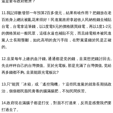
還是要等政府救濟？
11.我記得數發部一年預算2百多億元，結果有啥作用？把錢放在老
百姓身上總比被亂花來得好！民進黨政府拿超收人民納稅錢去補貼
台電，台電拿這筆錢，以1度電6元的價格購買綠電，再以1度1-2元
的價格算給一般民眾，這樣永遠也補貼不完，而且綠電根本被民進
黨人士長期壟斷，如此高明的貪污手段，在野黨還錢於民是正確
的。
12.韭菜每年上繳的血汗錢, 通通都是党的錢，韭菜想把錢討回去,
先去秤秤自己的台灣價值。至於光電板, 那是充滿了台灣價值, 党給
再多錢都不夠, 韭菜能跟光電板比?
13.只”能買「冰箱」或「遙控飛機」？這些民進黨的就靠長期搞政
治，個個都民脂民膏養的腦滿腸肥，不知民間疾苦。
14.政府現在滿腦子都是打仗，對面不打過來，反而是感覺我們要
打過去了。