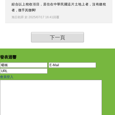
綜合以上稅收項目，居住在中華民國這片土地上者，沒有繳稅
者，微乎其微啊!
旭日初昇
於
2025
/
07
/
17
16
:
41
回覆
下一頁
發表迴響
會員登入