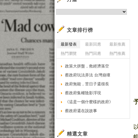
文章排行榜
最新發表
最新回應
最新推薦
熱門瀏覽
熱門回應
熱門推薦
政策大拼盤，救經濟落空
蔡政府玩法弄法 台灣崩壞
政府無能，苦日子還很長
蔡政府集權陰影浮現
《這是一個什麼樣的政府》
蔡政府還在說故事
精選文章