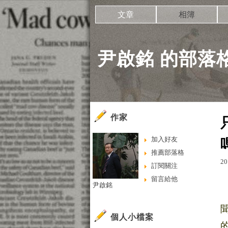
文章
相簿
尹啟銘 的部落
作家
加入好友
推薦部落格
20
訂閱關注
留言給他
尹啟銘
個人小檔案