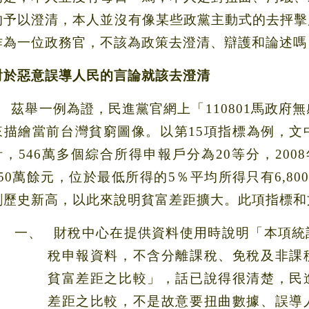
的予以澄清，本人並沒有像某些政黨主動式的去抨擊
作為一位政務官，不該為政策去澄清、辯護和論述嗎
對於惡意誤導人民的言論就該去澄清
茲舉一例為證，民進黨官網上「
110801
馬政府無
來描繪當前台灣貧窮圖像。以第
15
項指標為例，文
計，
546
萬多個綜合所得申報戶分為
20
等分，
2008
50
萬餘元，位於最低所得的
5
％平均所得只有
6,80
創歷史新高，以此來說明貧富差距擴大。此項指標和
一、
財稅中心在提供資料使用時說明「本項統
稅申報資料，不含分離課稅、免稅及非課
貧富差距之比較」，話已說得很清楚，民
差距之比較，不是故意要扭曲數據、誤導