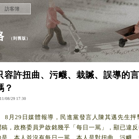
訪客簿
格
（
到舊版
）
只容許扭曲、污衊、栽贓、誤導的
嗎？
11
/
08
/
29
17
:
30
8
月
29
日
媒體報導，民進黨發言人陳其邁先生抨
聞稿，政務委員尹啟銘幾乎「每日一駡」，顯已違反
的是，本人並沒有每日一駡，本人是對扭曲、污衊、