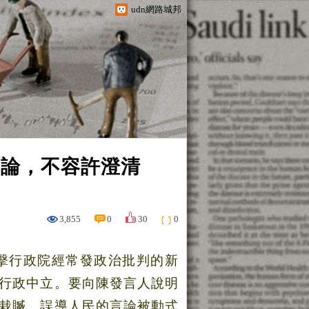
udn網路城邦
言論，不容許澄清
3,855
0
30
0
擊行政院經常發政治批判的新
行政中立。要向陳發言人說明
栽贓、誤導人民的言論被動式