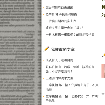
讓台灣經濟自由飛躍
恐中自閉 將使臺灣枯萎
一位信口開河的黨主席
這種文章在學校會被「當」!
一根木棒綁一根鐵棍？解讀痛苦指數
我推薦的文章
優質新人，毛遂自薦
只容許扭曲、污衊、栽贓、誤導的言
論，不容許澄清嗎？
三錯請問林濁水先生
主席袐招 第一招：只買地上房子，不買
地基
全
主席袐招 第二招：七傷拳第一式「扣帽
子抹黑」