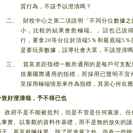
質行為，不該予以澄清嗎？
二、
財稅中心之第二項說明「不同分位數據之
小，比較的結果會愈極端。」話也已說
行，要拿
20
等分位於頂端
5
％和最底端
5
％
是要玩弄數據，誤導社會大眾，不該澄清
三、
貧富差距指標一般所通用的是每戶可支配
捨棄國際通用的指標，而採用已聲明不宜
至採用極端情形來作為指標，其居心何在
予豈好澄清哉，予不得已也
政府不是不能被批判，但是不管是任何黨派、任
以事實、以客觀的資料作基礎，而不是無的放矢的謾
帽子，甚至栽贓抹黑。除了民進黨之外，尚有一些媒