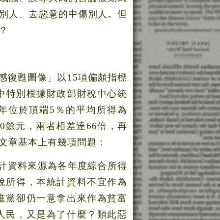
別人、去惡意的中傷別人。但
？
感復甦圖像」以
15
項偏頗指標
中特別根據財政部財稅中心統
年位於頂端
5
％的平均所得為
00
餘元，兩者相差達
66
倍，再
文章基本上有幾項問題：
計資料來源為各年度綜合所得
稅所得，本統計資料不宜作為
進黨卻仍一意拿出來作為貧富
人民，又是為了什麼？類此惡