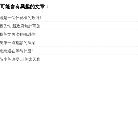
你可能會有興趣的文章：
這是一個什麼樣的政府》
戰先怯 新政府無計可施
蔡英文再次翻轉誠信
英第一道荒謬的法案
總統還在等待什麼?
待小英改變 老美太天真