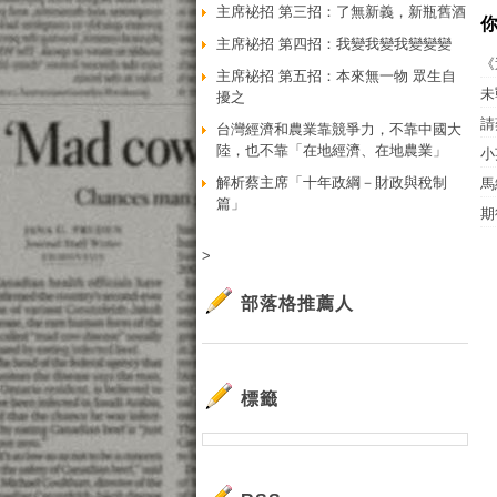
主席袐招 第三招：了無新義，新瓶舊酒
主席袐招 第四招：我變我變我變變變
《
主席袐招 第五招：本來無一物 眾生自
未
擾之
請
台灣經濟和農業靠競爭力，不靠中國大
陸，也不靠「在地經濟、在地農業」
小
解析蔡主席「十年政綱－財政與稅制
馬
篇」
期
>
部落格推薦人
標籤