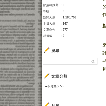
部落格推薦
：
0
等級
：
6
點閱人氣
：
1,185,706
本日人氣
：
147
文章創作
：
277
相簿數
：
2
搜尋
4
文章分類
不分類(277)
月曆