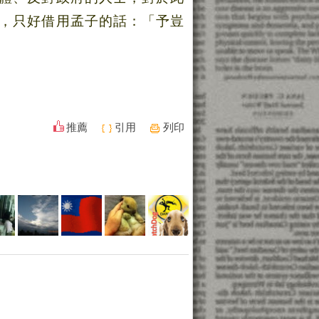
，只好借用孟子的話：「予豈
推薦
引用
列印