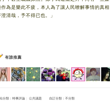
種作為是樂此不疲，本人為了讓人民暸解事情的真相
好澄清哉，予不得已也。」
有誰推薦
站分類：
時事評論
｜
公共議題
自訂分類：
不分類