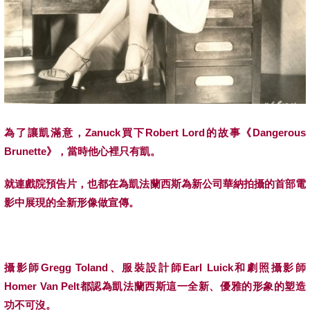
為了讓凱滿意，
Zanuck
買下
Robert Lord
的故事《
Dangerous
Brunette
》，當時他心裡只有凱。
就連戲院預告片，也都在為凱法蘭西斯為新公司華納拍攝的首部電
影中展現的全新形像做宣傳。
攝影師
Gregg Toland
、服裝設計師
Earl Luick
和劇照攝影師
Homer Van Pelt
都認為
凱法蘭西斯
這一全新、優雅的形象的塑造
功不可沒。