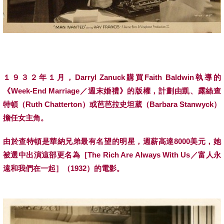
１９３２年１月，
Darryl Zanuck
購買
Faith Baldwin
執導的
《
Week-End Marriage
／週末婚禮》的版權，計劃由凱、露絲查
特頓（
Ruth Chatterton
）或芭芭拉史坦葳（
Barbara Stanwyck
）
擔任女主角。
由於查特頓是華納兄弟最有名望的明星，週薪高達
8000
美元，她
被選中出演這部更名為［
The Rich Are Always With Us
／富人永
遠和我們在一起］（
1932
）的電影。