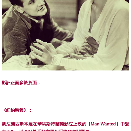
影評正面多於負面．
《紐約時報》：
凱法蘭西斯
本週在華納斯特蘭德影院上映的
［
Man Wanted
］
中魅