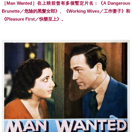
［
Man Wanted
］在上映前曾有多個暫定片名：《
A Dangerous
Brunette
／危險的黑髮女郎》、《
Working Wives
／工作妻子》和
《
Pleasure First
／快樂至上》。