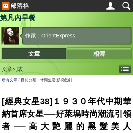
第凡內早餐
作家：OrientExpress
文章
相簿
文章列表
所有文章
/
目前分類：休閒生活|影視戲劇
[經典女星38]１９３０年代中期華
納首席女星──好萊塢時尚潮流引領
者──高大艷麗的黑髮美人