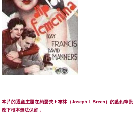
本片的通姦主題在約瑟夫·
I
·布林（
Joseph I. Breen
）的藍鉛筆批
改下根本無法保留．