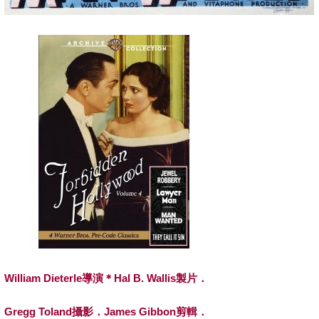
William Dieterle
導演＊Hal B. Wallis製片．
Gregg Toland
攝影．James Gibbon剪輯．