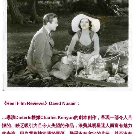
《
Reel Film Reviews
》
David Nusair
：
…導演
Dieterle
根據
Charles Kenyon
的劇本創作，呈現一部令人苦
惱的、缺乏吸引力且令人失望的作品，浪費其明星迷人而富有魅力
的表演，因為電影情節過於單薄，幾乎沒有突出的片段，甚至沒有