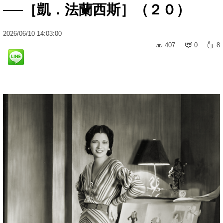
──［凱．法蘭西斯］（２０）
2026
/
06
/
10
14:03:00
407
0
8