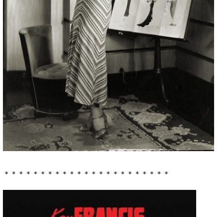
＊＊＊＊＊＊＊＊＊＊＊＊＊＊＊＊＊＊＊＊＊＊＊