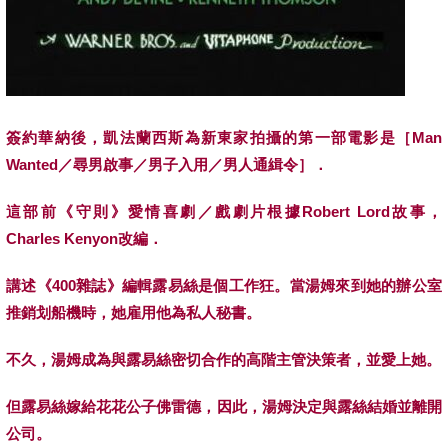
簽約華納後，凱法蘭西斯為新東家拍攝的第一部電影是［
Man
Wanted
／尋男啟事／男子入用／男人通緝令］．
這部前
《
守則
》
愛情喜劇／戲劇片根據
Robert Lord
故事，
Charles Kenyon
改編．
講述《
400
雜誌》編輯露易絲是個工作狂。當湯姆來到她的辦公室
推銷划船機時，她雇用他為私人秘書。
不久，湯姆成為與露易絲密切合作的高階主管決策者，並愛上她。
但露易絲嫁給花花公子佛雷德，因此，湯姆決定與露絲結婚並離開
公司。