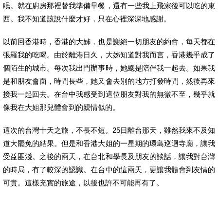
眠。就在廚房那裡替我準備早餐，還有一些我上飛家後可以吃的東
西。我不知道該說什麼才好，只在心裡深深地感謝。
以前回香港時，香港的大姊，也是謝絕一切朋友的約會，每天都在
張羅我的吃喝。由於離港日久，大姊知道對我而言，香港幾乎成了
個陌生的城市。每次我出門辦事時，她總是陪伴我一起去。如果我
是和朋友會面，時間長些，她又會去別的地方打發時間，然後再來
接我一起回去。在台中我感受到這位朋友對我的無微不至，幾乎就
像我在大姐那兒體會到的親情似的。
這次的台灣十天之旅，不長不短。25日離台那天，雖然我來不及知
道大罷免的結果。但是和香港大姐的一星期的環島巡迴寺廟，讓我
受益匪淺。之後的兩天，在台北和學長及朋友的談話，讓我對台灣
的時局，有了較深的認識。在台中的這兩天，更讓我體會到友情的
可貴。這樣充實的旅途，以後也許不可能再有了。