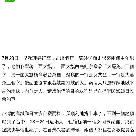
7月23日一早整理好行李，走出酒店。這時迎面走過來兩個中年男
子，他們各舉著一面大旗，一面大旗白底紅字寫著「大罷免」三個
字。另一面大旗橫寫著台灣國，縱寫的一行是反共匪，一行是大罷
免三個字。後面並沒有跟著敲鑼打鼓的人。兩個人只是靜靜地以平
常的步伐，向前走去。猜想他們的目的或許只是在提醒民眾26日投
票的事。
台灣的高鐵和日本沒什麼兩樣，我順利地搭上車了，不到一個鐘頭
就到了台中。23日24日這兩天，住宿從前一個女同事家裡。我們
認識快半個世紀了。在台灣教書的時候，兩個人都住在女教職員宿