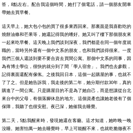
答，8點左右。配合我這個時間，她打了個電話，請一個朋友開車
帶她去買早餐。
這天早上，她大包小包的買了很多東西回來。那裏面是我喜歡吃的
燒餅油條和芒果等，她還記得我的嗜好。她又叫了樓下那個朋友來
一起來吃早餐。這天晚上我們談到深夜，我們都是在同一個年度就
職的，當時另外還有一個中文系的朋友，也和我們談得很來。一度
我們三個人還談到要不要合資去買間公寓。那個中文系的同事，因
為有博士學位，很快的就分到了間「學人宿舍」。我們也去參觀，
記得裏面還配有傢俬。之後我回日本，這個一起購屋的事，也就不
了了之。但是她告訴我，我走後的第二年，她分期付款30年，真的
購進了一間公寓。只是購屋目的不是為了她自己，而是想讓從台北
來台中的父母，有個落腳休息的地方。這個資產也讓她老後有了個
保障，我聽了也很安慰。夜已深，她催我去睡覺。
第二天，5點我醒來時，發現她還在客廳。這才知道，她昨晚一晚
沒睡。她害怕萬一她去睡覺時，早上可能醒不來，也就乾脆徹夜不