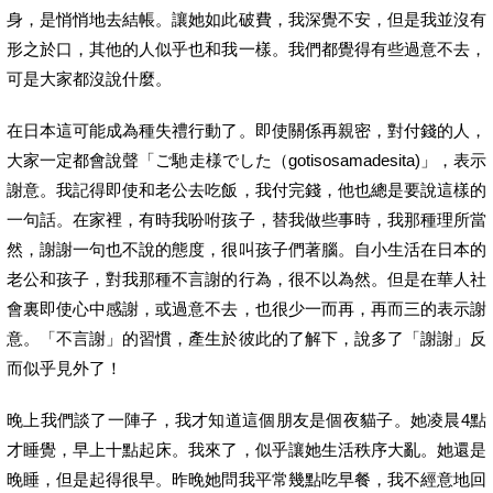
身，是悄悄地去結帳。讓她如此破費，我深覺不安，但是我並沒有
形之於口，其他的人似乎也和我一樣。我們都覺得有些過意不去，
可是大家都沒說什麼。
在日本這可能成為種失禮行動了。即使關係再親密，對付錢的人，
大家一定都會說聲「ご馳走様でした（gotisosamadesita)」，表示
謝意。我記得即使和老公去吃飯，我付完錢，他也總是要說這樣的
一句話。在家裡，有時我吩咐孩子，替我做些事時，我那種理所當
然，謝謝一句也不說的態度，很叫孩子們著腦。自小生活在日本的
老公和孩子，對我那種不言謝的行為，很不以為然。但是在華人社
會裏即使心中感謝，或過意不去，也很少一而再，再而三的表示謝
意。「不言謝」的習慣，產生於彼此的了解下，說多了「謝謝」反
而似乎見外了！
晚上我們談了一陣子，我才知道這個朋友是個夜貓子。她凌晨4點
才睡覺，早上十點起床。我來了，似乎讓她生活秩序大亂。她還是
晚睡，但是起得很早。昨晚她問我平常幾點吃早餐，我不經意地回