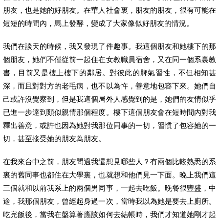
朋友，也是她的好朋友。在華人社會裏，朋友的朋友，很有可能在
短短的時間內，馬上發酵，變成了大家像似好朋友的情況。
我們在談天的時候，我又發現了件趣事。我這個朋友和她樓下的那
個朋友，她們不僅從前一起住在女教職員宿舍，又在同一個系裏教
書，目前又是樓上樓下的鄰居。對彼此的脾氣習性，不但相知甚
深，而且對對方的老毛病，也不以為忤，善意地包容下來。她們自
己或許沒覺察到，但是我這個局外人感覺到的是，她們的友情似乎
已進一步達到類似親情那個程度。樓下這個朋友會在短時間內對我
釋出善意，或許也因為她對我那位同事的一切，習慣了包容她的一
切，甚至接受她的朋友為朋友。
在我來台中之前，朋友問過我還想見哪些人？有兩個比較熟悉的系
裏的舊同事也都住在大學裏，也就想和他們見一下面。晚上我們這
三個就和以前我系上的兩個男同事，一起去吃飯。晚餐很豐盛，中
途，我那個朋友，曾經起身過一次，當時我以為她是要去上廁所。
吃完飯後，當我在盤算著應該如何去結帳時，我們才知道她剛才起