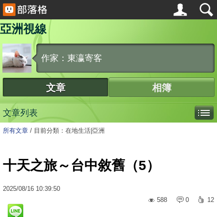
亞洲視線
作家：東瀛寄客
文章
相簿
文章列表
所有文章
/
目前分類：在地生活|亞洲
十天之旅～台中敘舊（5）
2025
/
08
/
16
10:39:50
588
0
12