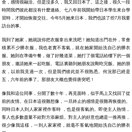
舍，感情很融洽。但是沒多久，我又回日本了。這之後，很久一段
時間我們彼此都沒有什麼連絡。七八年前我開始帶日本學生來台學
習時，才開始恢復交往。今年5月她來日本，我們也談了些7月我要
訪台的事。
我到了她家，她就說你把衣服拿出來洗吧！她知道出門在外，常會
積累不少髒衣服，我也老實不客氣，就在她家開始洗自己的髒衣
服。她則在準備午餐，做了好幾道菜，她打了個電話給樓下的一個
朋友，邀請她來一起吃飯。電話裏聽到她朋友說剛吃完飯。她的朋
友，以前我見過一次，但是我們彼此並不很熟悉。何況那已經是
五，六年前的事了。那朋友大概也覺得唐突吧！
像我和這位同事，分開了數十年，再見面時，似乎馬上又找回了從
前的友情。在日本這很難想像，一旦終止的感情是很難再恢復的。
同時日本人到人家家裡作客時 ，也是很客氣的。即使主人熱情，
客人也多數盡量不給對方添麻煩。對主人的好意也總是一推再推，
很少像我這樣，一到人家家裡，就毫不客氣地開始洗自己的髒衣