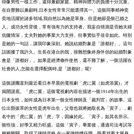
得像男性一樣工作，還得兼顧家庭。精神與體力的負擔十分沉重。
在自覺難以兼顧時
,
日本女性常常只能選擇其一。這個同事精神奕
奕地活躍於諸多領域
,
我自然以為她是單身。但是她卻是個已婚之
人。成功女性背後，常有強有力的支持者。我妄自猜測是否她夫婦
伉儷情深，丈夫對她的事業大力支持。但事實似乎並非如此。特別
是她的一句話，讓我印象深刻。她
說
結婚對象是「誰都好
」。這句
話困擾了我許久。生長在港台的我，很難想像終身伴侶的結婚對象
會是「誰都好」。如果是經濟條件使然，還不難了解，一個活躍在
社會的人
,
怎能在選擇配偶時
,
是「誰都好」呢
?
」才
這個謎團直到最近看日本早晨的電視劇「虎に翼（如虎添翼)
揭開謎底。「虎に翼」這個電視劇
內
容在描述一個
1914
年出生的
日本女性，如何成為日本第一個女性律師及「裁判官」的故事。這
位出類拔萃的女性是虎年出生，父母也就將她取名為「寅子」，劇
名中的「虎に翼」的「虎」字，因緣於此。
「寅子」如其名所示
,
個性強，好學又精力旺盛。這個「寅子」畢業後，通過司法考試等
種種難關，取得了律師資格
,
在一家律師樓任職，眼看就要大展身