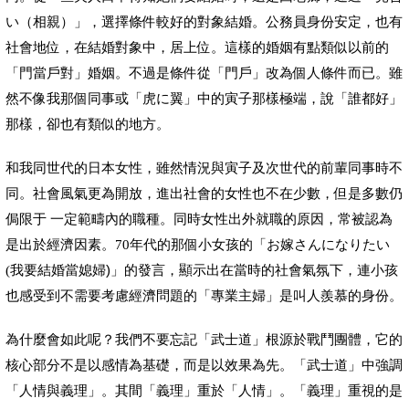
い（相親）」，選擇條件較好的對象結婚。
公務員身份安定，也有
社會地位，在結婚對象中，居上位。這樣的婚姻有點類似以前的
「門當
戶
對」婚姻。
不過是條
件從「門
戶
」改為個人條件而已。雖
然不像我那個同事或「虎に翼」中的寅子那樣極端，
說
「誰都好」
那樣，卻也有類似的地方。
和我同世代的日本女性，雖然情況與寅子及次世代的前輩同事時不
同。社會風氣更為開放，進出社會的女性也不在少數，但是多數仍
侷限于 一定範疇
內
的職種。同時女性出外就職的原因，常被認為
是出於經濟因素。
70
年代的那個小女孩的「お嫁さんになりたい
我要結婚當媳婦)」的發言，顯示出在當時的社會氣氛下，連小孩
(
也感受到不需要考慮經濟問題的「專業主婦」是叫人羨慕的身份。
為什麼會如此呢？我們不要忘記「武士道」根源於戰鬥團體，它的
核心部分不是以感情為基礎，而是以效果為先。「武士道」中強調
「人情與義理」。其間「義理」重於「人情」。「義理」重視的是