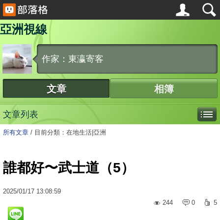
亞洲視線
作家：東瀛寄客
文章
相簿
文章列表
所有文章
/
目前分類：在地生活|亞洲
誰都好〜武士道（5）
2025
/
01
/
17
13:08:59
244
0
5