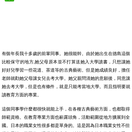
有
個年長我十多
歲
的前輩同事。她很能幹。由於她出生在德島這個
比較保守的地方
,
她父母原本並不打算送她入大學讀書，只想讓她
好好兒學習一些花道、茶道等的古典藝術。但是她成績良好，擔任
老師就勸她父母讓女兒去考大學。她父親問清她的意願後，同意讓
她去考大學，但是也有條件，就是只能考當地大學。而且指明要就
讀教育方面的專業。
這
個同事學什麼都很快就能上手，在各種古典藝術方面，也都取得
師範資格。在教育專業方面也嶄露頭角，活動範圍從地方擴展到全
國。日本的職業女性很多都是單身的。這是因為日本職業女性不但