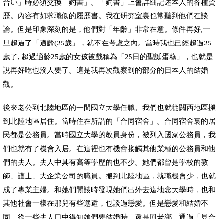
合い」時必須交換「釣書」。「釣書」上會詳細記述本人的各種資
歷。
內
容有如求職似的履歷書。我在研究室裏也常聽到他們在談
論。但是印象深刻的是，他們對「年齡」非常在意。條件再好
,
一
旦超過了「適齡
(25
歲
」，就不在考慮之
內
。當時我也已經超過
25
歲
了
,
超過適齡
25
歲
的女孩被戲稱為「
25
日的聖誕蛋糕」，也就是
說
再好吃也沒人要了。
這是我再次觀察到的部分的日本人的結婚
觀。
後來老公到北陸地區的一間國立大學任職。我們也就從關西地區搬
到北陸地區居住。當時住在所謂的「合同宿舍」。合同宿舍裏的居
民都是公務員。當時國立大學的教員身份，被列入國家公務員，我
們也就有了機會入居。在這裡也有機會接觸其他業種的公務員和他
們的夫人。夫人中具有高等學歷的也不少。她們都曾是學校的教
師、護士、大企業公司的職員。搬到北陸地區，就職機會少，也就
成了專業主婦。和她們閒談時發現她們出外去遠地念大學時，也和
其他社會一樣在那兒有些邂逅，也談過戀愛。
但是戀愛和結婚不
鄉
同。從一些夫人口中得知她們要結婚時，還是回老
，通過「見合