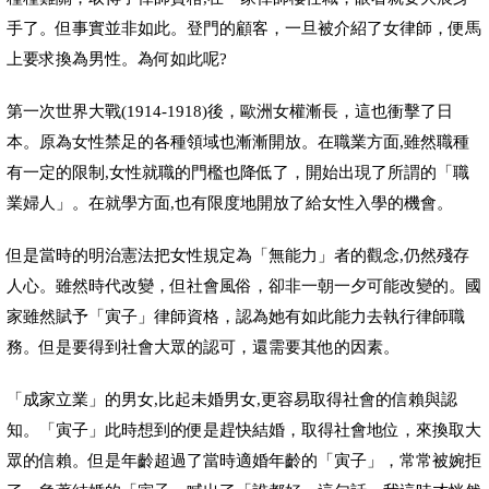
手了。但事實並非如此。登門的顧客，一旦被介紹了女律師，便馬
上要求換為男性。為何如此呢
?
第一次世界大戰
(1914-1918)
後，歐洲女權漸長，這也衝擊了日
本。原為女性禁足的各種領域也漸漸開放。在職業方面
,
雖然職種
有一定的限制
,
女性就職的門檻也降低了，開始出現了所謂的「職
業婦人」。在就學方面
,
也有限度地開放了給女性入學的機會。
但是當時的明治憲法把女性規定為「無能力」者的觀念
,
仍然殘存
人心。雖然時代改變，但社會風俗，卻非一朝一夕可能改變的。國
家雖然賦予「寅子」律師資格，認為她有如此能力去執行律師職
務。但是要得到社會大眾的認可，還需要其他的因素。
「成家立業」的男女
,
比起未婚男女
,
更容易取得社會的信賴與認
知。「寅子」此時想到的便是趕快結婚，取得社會地位，來換取大
眾的信賴。但是年齡超過了當時適婚年齡的「寅子」，常常被婉拒