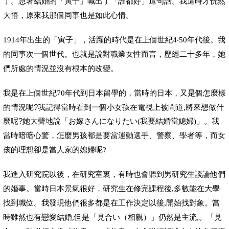
了。急著結婚的「寅子」喊出了「誰都好」這句話。我這時才恍然
大悟，原來我那個同事也是如此心情。
1914
年出生的「寅子」，活躍的時代是在上個世紀
4
‧
50
年代後。我
的同事次一個世代。也就是
說
對職業女性而言，歷經二十多年，她
們所處的情況並沒
有根本的改變。
年代到日本留學的，當時的日本，又是個怎麼樣
我是在上個世紀70
的情況呢?我記得當時看到一個小女孩在電視上被問道,將來想做什
麼呢?她大聲地
」。
說
「お嫁さんになりたい
(
我要結婚當媳婦)
我
當時暗暗心驚，怎麼男孩都是要當運動選手、警察、學者等，而女
孩的理想卻是當人家的媳婦呢
?
我進入研究院以後，在研究室裏，有時也會聽到男研究生談論他們
的婚事。當時日本景氣很好，研究生在修完課程後
,
多數能在大學
找到職位。我發現他們很多都是在工作決定以後
,
開始找對象。
當
但是「見合い（相親）」仍然是主流,。「見
時雖然也有戀愛結婚,