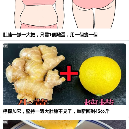
肚腩一抓一大把，只需1個雞蛋，用一個瘦一個
PR
檸檬加它，堅持一週大肚腩不見了，重新回到45公斤
PR