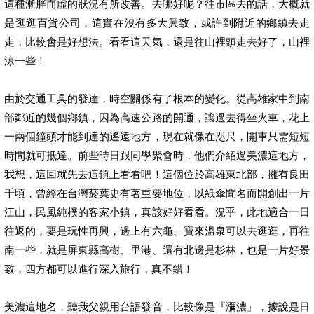
這種漸胖而虛的狀況有所改善。去哪好呢？往市區去的話，大概就
是逛逛百貨公司，這實在沒有多大興致，或許到附近的鄉鎮去走
走，比較會是好想法。看看這天氣，還是往山裡頭走去好了，山裡
涼一些！
由於交通工具的發達，時空關係有了根本的變化。從高雄家中到南
部鄰近的幾個鄉鎮，因為高速公路的開通，讓過去得坐火車，花上
一兩個鐘頭才能到達的遙遠地方，現在就像在咫尺，開車只需短短
時間就可抵達。前些時日跟同學聚會時，他們介紹過美濃這地方，
我想，這回就先去這鎮上看看吧！這個位於高雄東北部，擁有良田
千頃，曾經在台灣菸葉史有著重要地位，以紙傘聞名而開創出一片
江山，民風純樸的客家小鎮，真該好好看看。況乎，此地適合一日
往返的，要是玩性再興，邊上有六龜、寶來溫泉可以去逛逛，再往
南一些，就是屏東縣高樹、里港、還有北邊是杉林，也是一片好景
致，四方都可以進行深入旅行，真不錯！
美濃這地名，聽我父親用台語發音，比較像是『瀰濃』，據說是日