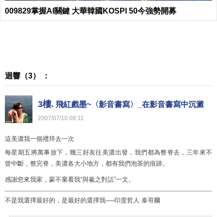
009829掌握AI關鍵 大華韓國KOSPI 50今強勢開募
迴響（3） ：
3樓.
飛紅戲墨~〈影音書寫〉_在影音書寫中沉澱
2007
/
07
/
10
08
:
11
這美濃我一個禮拜去一次
每星期五將萬事放下，幾三好友往美濃出發，我們都為整脊去，三年來不
曾中斷，整完脊，美濃各大小地方，都有我們泡茶的痕跡。
感謝您來我家，蒙不棄看我“與羲之對話”一文。
不是我選擇最好的，是最好的選擇我──印度哲人 泰哥爾