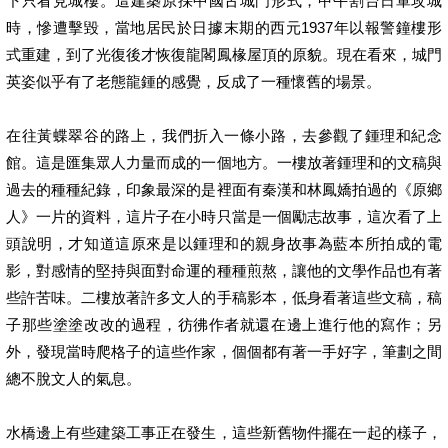
下只看見城樓。這建築原採中國古城門形式，甲午割台日軍攻城
時，慘遭擊毀，當地居民於日據末期的西元1937年以報警鐘樓形
式重建，到了光復後才恢復龍閣鳳椽屋頂的原貌。現在看來，城門
英姿似乎有了老態龍鍾的感覺，反成了一種懷舊的場景。
在往黃蝶翠谷的路上，我們折入一條小路，去參觀了鍾理和紀念
館。這是匯集眾人力量而成的一個地方。一樓放著鍾理和的文稿與
過去的種種紀錄，印象最深的是裡面有秦漢和林鳳嬌拍過的《原鄉
人》一片的資料，這片子在小時只當是一個勵志故事，這次看了上
頭說明，才知道這原來是以鍾理和的親身故事為藍本所拍成的電
影，對感情的堅持與面對命運的種種煎熬，讓他的文學作品也有著
些許苦味。二樓放著許多文人的手稿影本，低身看著這些文稿，稿
子那些塗塗改改的過程，彷彿作者就還在邊上進行他的寫作；另
外，發現當時爬格子的這些作家，個個都有著一手好字，筆劃之間
總不脫文人的氣息。
水橋邊上有些建築工事正在發生，這些新舊物件擺在一起的樣子，