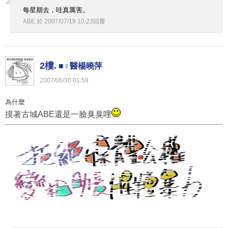
每星期去，哇真厲害。
ABE
於
2007
/
07
/
19
10
:
23
回覆
2樓.
■♀醫楊曉萍
2007
/
06
/
30
01
:
59
為什麼
摸著古城ABE還是一臉臭臭哩