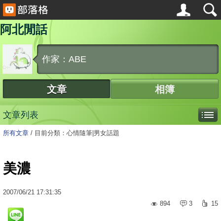
阿北閒話
作家：ABE
文章
相簿
文章列表
所有文章
/
目前分類：心情隨筆|男女話題
美濃
2007
/
06
/
21
17:31:35
894
3
15