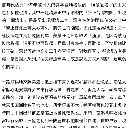
據時代西元1920年被日人依其本國地名改的。瀰濃這名字的由來
也有多種說法，其中一是清雍正中葉繪製的『雍正台灣輿圖』出現
的『彌濃山』是最早出現彌濃二字；還有在美濃開庄伯公碑文中
『墾上蒼此土可大亦可久，將弈世而瀰濃』因此定名為瀰濃；另一
種說法是在清朝乾隆初年，美濃庄之所以取名『瀰濃』是因為該地
以水為源，汲用不絕而取瀰，居民以農為生，而取濃；至於那個比
較正確，還是等當地文史工作者查清楚，對我而言，將瀰濃改名美
濃，是要讓人想到那個美津濃球具，或是說地方美到濃郁，這就難
說的準了。
一路順暢地來到美濃，但是接下來的過程卻顯得有些尷尬。沿途人
家貼心地安置許多單車行駛地圖，看是看了，但是因為上頭沒有標
著路名，加上路邊沒有更明確的指示牌，單單東門城樓一處，車子
就來來回回開過了六七次。所幸這鎮不大，轉著轉著也沒花上多少
時間，下回出門前還是備上地圖比較保險。東門，當然意味著此地
當時有築城，開墾之初用來防盜匪和他族侵襲而建。舊城早毀，現