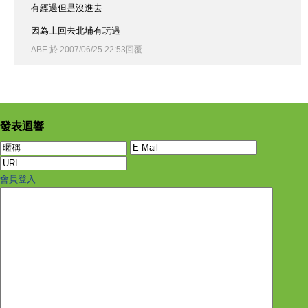
有經過但是沒進去
因為上回去北埔有玩過
ABE
於
2007
/
06
/
25
22
:
53
回覆
發表迴響
會員登入