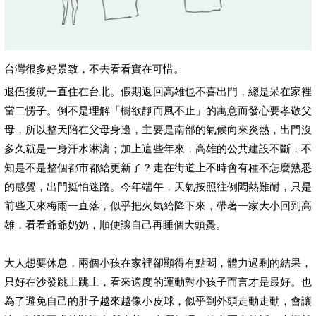
台灣很多好景致，不去看看實在可惜。
退伍後就一直住在台北。假期返回高雄也不喜出門，總是呆在家裡
當二愣子。倒不是理解「樹欲靜而風不止」的寓意而發心要孝敬父
母，所以整天陪在父母身邊，主要是南部的氣候向來炎熱，出門沒
多久就是一身汗水淋漓；加上這些年來，高雄的公共建設不斷，不
知是不是整個都市都給更新了？走在街道上不時會有種不怎麼熟悉
的感覺，出門挺怕迷路。今年端午，天氣按照往例悶熱難耐，只是
前些天來梅雨一直落，似乎把火氣給降下來，帶著一家大小回到高
雄，看看爺爺奶奶，順便讓自己再睡個大頭覺。
大人想要休息，兩個小孩在家裡卻顯得有點悶，體力過剩的結果，
只好在沙發跳上跳上，看來適度的運動對小孩子而言才是最好。也
為了避免自己的肚子越來越像小皮球，似乎到外頭走動走動，會讓