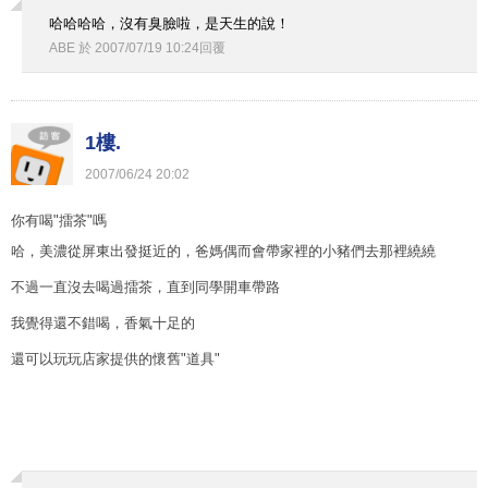
哈哈哈哈，沒有臭臉啦，是天生的說！
ABE
於
2007
/
07
/
19
10
:
24
回覆
1樓.
2007
/
06
/
24
20
:
02
你有喝"擂茶"嗎
哈，美濃從屏東出發挺近的，爸媽偶而會帶家裡的小豬們去那裡繞繞
不過一直沒去喝過擂茶，直到同學開車帶路
我覺得還不錯喝，香氣十足的
還可以玩玩店家提供的懷舊"道具"