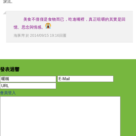
淚流。
美食不僅僅是食物而已，吃進嘴裡，真正咀嚼的其實是回
憶、思念與情感。
海豚灣
於
2014
/
09
/
15
19
:
16
回覆
發表迴響
會員登入