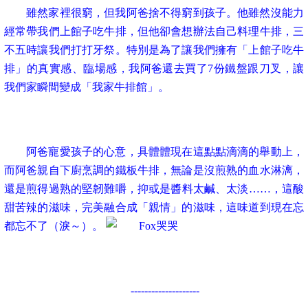
雖然家裡很窮，但我阿爸捨不得窮到孩子。他雖然沒能力
經常帶我們上館子吃牛排，但他卻會想辦法自己料理牛排，三
不五時讓我們打打牙祭。特別是
為了讓我們擁有
「上館子吃牛
排」
的真實感、臨場感，我阿爸還去買了
7
份鐵盤跟刀叉，讓
我們家瞬間變成「我家牛排館」。
阿爸寵愛孩子的心意，具體體現在這點點滴滴的舉動上，
而阿爸親自下廚烹調的鐵板牛排，無論是沒煎熟的血水淋漓，
還是煎得過熟的堅韌難嚼，抑或是醬料太鹹、太淡
……
，這酸
甜苦辣的滋味，完美融合成「親情」的滋味，這味道到現在忘
都忘不了（淚～）。
--------------------