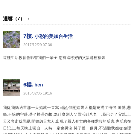
迴響（7） ：
7樓.
小彩的美加台生活
2017
/
12
/
29
07
:
36
這種生活教育會影響我們一輩子.您有這樣好的父親是種福氣
6樓.
ben
2015
/
02
/
05
19
:
16
我從我媽過世那一天始就一直寫日記,但開始幾天都是充滿了悔恨,遺憾,悲
痛,不捨的字眼,甚至於是怨恨,為什麼別人父母活到八九十,我已走了父親,上
天又奪走我母親,開始怨天尤人,出現了親人死亡的各種階段的反應,也反應在
日記上,每天晩上獨自一人時一定會哭泣,哭了近一個月,不過聽我姐從命理