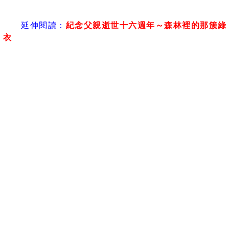
延伸閱讀：
紀念父親逝世十六週年～森林裡的那簇綠
衣