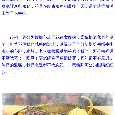
餐廳裡進行服務，並且在結束服務的最後一天，邀請這群祖孫
上館子吃牛排。
起初，阿公阿嬤擔心志工花費太多錢，委婉拒絕我們的邀
請。但禁不住我們誠懇的請求，以及孩子們殷切期盼初嚐牛排
滋味的心願，終於，老人家很靦腆地答應了我們。阿公嘴裡還
不斷唸著：「唉呦！讓老師妳們這樣破費，真的很不好意思，
妳們的溫暖，我們永遠都不會忘記」。
我看到阿公的眼睛紅紅
的……。