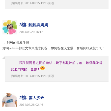
海豚灣
於
2014
/
09
/
15
19
:
19
回覆
3樓.
甄甄與媽媽
2014
/
08
/
29
16
:
12
： 阿爸的鐵板牛排
妳啊～年年都以文章來懷念阿爸，妳阿爸在天之靈，會感到很欣慰ㄋㄟ！
我跟我阿爸之間的連結，幾乎都是吃的，哈！難怪我吃得
肥肥肉肉的，金害！
海豚灣
於
2014
/
09
/
15
19
:
18
回覆
2樓.
雲大少爺
2014
/
08
/
26
02
:
46