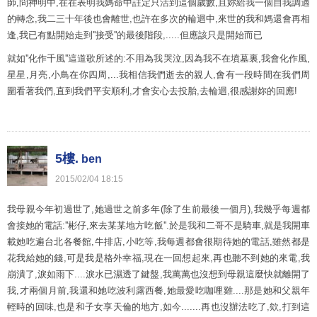
師,問神明中,在在表明我媽命中註定只活到這個歲數,且妳給我一個自我調適
的轉念,我二三十年後也會離世,也許在多次的輪迴中,來世的我和媽還會再相
逢,我已有點開始走到''接受''的最後階段,.....但應該只是開始而已
就如''化作千風''這道歌所述的:不用為我哭泣,因為我不在墳墓裏,我會化作風,
星星,月亮,小鳥在你四周,...我相信我們逝去的親人,會有一段時間在我們周
圍看著我們,直到我們平安順利,才會安心去投胎,去輪迴,很感謝妳的回應!
5樓.
ben
2015
/
02
/
04
18
:
15
我母親今年初過世了,她過世之前多年(除了生前最後一個月),我幾乎每週都
會接她的電話:''彬仔,來去某某地方吃飯''.於是我和二哥不是騎車,就是我開車
載她吃遍台北各餐館,牛排店,小吃等,我每週都會很期待她的電話,雖然都是
花我給她的錢,可是我是格外幸福,現在一回想起來,再也聽不到她的來電,我
崩潰了,淚如雨下....淚水已濕透了鍵盤,我萬萬也沒想到母親這麼快就離開了
我,才兩個月前,我還和她吃波利露西餐,她最愛吃咖哩雞....那是她和父親年
輕時的回味,也是和子女享天倫的地方,如今.......再也沒辦法吃了,欸,打到這