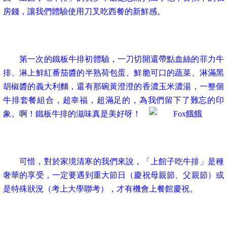
房錢，讓我們體驗使用刀叉吃西餐的新鮮感。
第一次的鐵板牛排初體驗，一刀切開還帶點血絲的菲力牛
排、淋上鮮紅番茄醬的半熟荷包蛋、鮮脆可口的蔬菜、淋滿黑
胡椒醬的義大利麵，還有那碗黃澄澄的香濃玉米濃湯，一整個
牛排套餐組合，超幸福，超滿足的，為我們留下了難忘的印
象。啊！鐵板牛排的滋味真是美好呀！
可惜，對於家境清寒的我們來說，「上館子吃牛排」是種
奢華的享受，一定要遇到重大節日（慶祝母親節、父親節）或
是特殊狀況（考上大學聯考），才有機會上餐館慶祝。