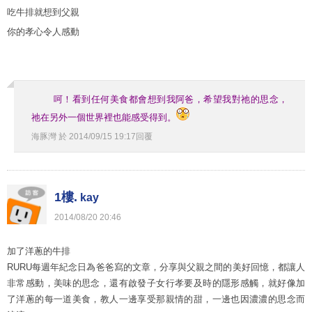
吃牛排就想到父親
你的孝心令人感動
呵！看到任何美食都會想到我阿爸，希望我對祂的思念，
祂在另外一個世界裡也能感受得到。
海豚灣
於
2014
/
09
/
15
19
:
17
回覆
1樓.
kay
2014
/
08
/
20
20
:
46
加了洋蔥的牛排
RURU每週年紀念日為爸爸寫的文章，分享與父親之間的美好回憶，都讓人
非常感動，美味的思念，還有啟發子女行孝要及時的隱形感觸，就好像加
了洋蔥的每一道美食，教人一邊享受那親情的甜，一邊也因濃濃的思念而