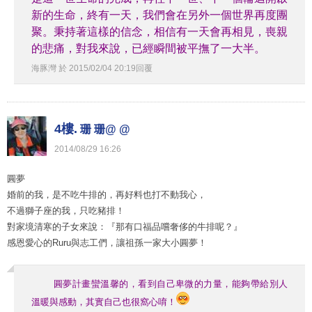
新的生命，終有一天，我們會在另外一個世界再度團
聚。秉持著這樣的信念，相信有一天會再相見，喪親
的悲痛，對我來說，已經瞬間被平撫了一大半。
海豚灣
於
2015
/
02
/
04
20
:
19
回覆
4樓.
珊 珊@ @
2014
/
08
/
29
16
:
26
圓夢
婚前的我，是不吃牛排的，再好料也打不動我心，
不過獅子座的我，只吃豬排！
對家境清寒的子女來說：『那有口福品嚐奢侈的牛排呢？』
感恩愛心的Ruru與志工們，讓祖孫一家大小圓夢！
圓夢計畫蠻溫馨的，看到自己卑微的力量，能夠帶給別人
溫暖與感動，其實自己也很窩心唷！