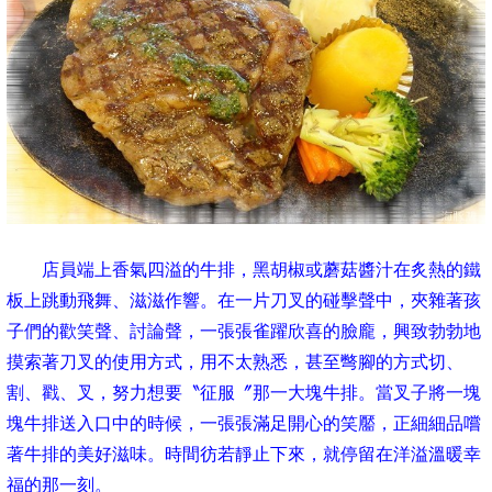
店員端上香氣四溢的牛排，黑胡椒或蘑菇醬汁在炙熱的鐵
板上跳動飛舞、滋滋作響。在一片刀叉的碰擊聲中，夾雜著孩
子們的歡笑聲、討論聲，一張張雀躍欣喜的臉龐，興致勃勃地
摸索著刀叉的使用方式，用不太熟悉，甚至彆腳的方式切、
割、戳、叉，努力想要〝征服〞那一大塊牛排。當叉子將一塊
塊牛排送入口中的時候，一張張滿足開心的笑靨，正細細品嚐
著牛排的美好滋味。時間彷若靜止下來，就停留在洋溢溫暖幸
福的那一刻。