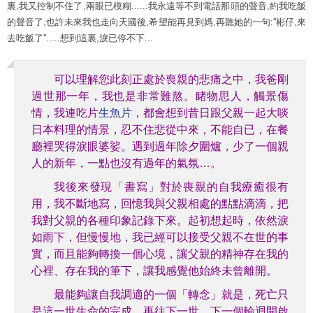
裏,我又控制不住了,兩眼已模糊......我永遠等不到電話那頭的聲音,約我吃飯
的聲音了,也許未來我也走向天國後,希望能再見到媽,再聽她的一句:''彬仔,來
去吃飯了''.....想到這裏,淚已停不下...
可以理解您此刻正處於喪親的悲痛之中，我爸剛
過世那一年，我也是非常難熬。睹物思人，觸景傷
情，我連吃片
生魚片
，都會想到昔日跟父親一起大啖
日本料理的情景，忍不住悲從中來，不能自已，在餐
廳裡哭得淚眼婆娑。遇到過年除夕圍爐，少了一個親
人的新年，一點也沒有過年的氣氛
…
。
我後來發現「書寫」對於喪親的自我療癒很有
用，我不斷地寫，回憶我與父親相處的點點滴滴，把
我對父親的各種印象記錄下來。起初想起時，依然淚
如雨下，但慢慢地，我已經可以接受父親不在世的事
實，而且能夠轉換一個心境，讓父親的精神存在我的
心裡、存在我的筆下，讓我感覺他始終未曾離開。
最能夠讓自我調適的一個「轉念」就是，死亡只
是這一世生命的完成，再往下一世、下一個輪迴開啟