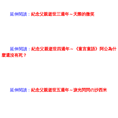
延伸閱讀：
紀念父親逝世三週年～天際的微笑
延伸閱讀：
紀念父親逝世四週年～《童言童語》阿公為什
麼還沒有死？
延伸閱讀：
紀念父親逝世五週年～淚光閃閃の沙西米