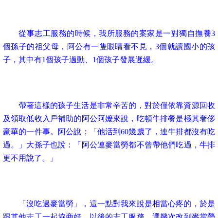
從事志工服務的時候，我所服務的案家是一對獨自撫養3
個孫子的祖父母，阿公有一隻眼睛看不見，3個就讀國小的孩
子，其中有1個孩子過動、1個孩子發展遲緩。
帶著這樣的孩子生活是非常辛苦的，對於僅依靠資源回收
及領取低收入戶補助的阿公阿嬤來說，吃頓牛排餐是極其奢侈
豪華的一件事。阿公說：「他活到60幾歲了，連牛排都沒有吃
過。」大孫子也說：「阿公連麥當勞都不曾帶他們吃過，牛排
更不用說了。」
「沒吃過麥當勞」，這一點對我來說是相當心疼的，於是
跟其他志工一起協商好，以後的志工服務，選幾次改到麥當勞