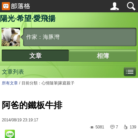
陽光‧希望‧愛飛揚
作家：海豚灣
文章
相簿
文章列表
所有文章
/
目前分類：心情隨筆|家庭親子
阿爸的鐵板牛排
2014
/
08
/
19
23:19:17
5081
7
139