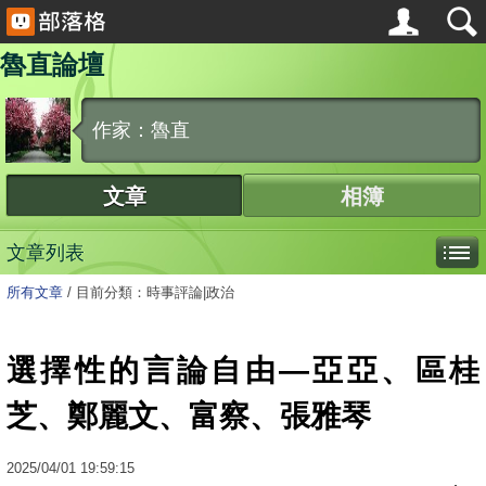
魯直論壇
作家：魯直
文章
相簿
文章列表
所有文章
/
目前分類：時事評論|政治
選擇性的言論自由—亞亞、區桂
芝、鄭麗文、富察、張雅琴
2025
/
04
/
01
19:59:15