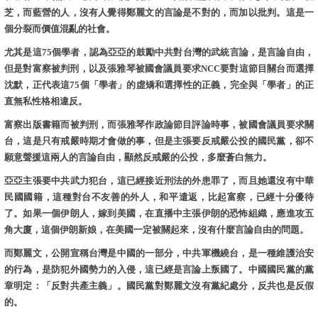
芝，而藍營的人，沒有人覺得鄭麗文的言論是不對的，而加以批判。這是一
個分裂而價值混亂的社會。
尤其是這75個學者，認為亞亞的鼓勵中共對台灣的武統言論，是言論自由，
但是對富察被判刑，以及張雅琴被國會議員要求NCC要對這節目關台而選擇
沈默，正代表這75個「學者」的虛矯和選擇性的正義，完全與「學者」的正
直無私性格相違反。
富察出版書籍而被判刑，而張雅琴作政論節目評論時事，被國會議員要求關
台，這是只有戒嚴時期才會做的事，但是主張要反戒嚴公投的國民黨，卻不
願意聲援這兩人的言論自由，顯然反戒嚴的公投，多麼蒼白無力。
亞亞主張要中共武力犯台，這已經接近刑法的外患罪了，而且她還沒有中華
民國國籍，這種對台不友善的外人，和平遣返，比起富察，已經十分優待
了。如果一個伊朗人，嫁到美國，在直播中主張伊朗的恐怖組織，應進攻五
角大廈，這個伊朗新娘，在美國一定被關起來，沒有什麼言論自由的問題。
而鄭麗文，公開宣稱台灣是中國的一部分，中共軍機繞台，是一種維護治安
的行為，是防犯外國勢力的入侵，這已經是言論上叛國了。中國國民黨的黨
章明定：「反對共產主義」。國民黨對鄭麗文沒有黨紀處分，反共也是反假
的。