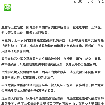
893
0
1
亞亞等三位陸配，因為主張中國對台灣的武統言論，被遣返中國，王鴻薇、
趙少康以及75位「學者」加以聲援。
同樣的，北一女的老師區桂芝接受央視的採訪，批評賴清德把中共認為是
「敵對勢力」不當，她認為這是無情的斬斷歷史文化和血緣。同樣的，很多
人認為這是言論自由。
國民黨前不分區立委鄭麗文在公開演說中說，台灣是中國的一部分，因此中
共軍機繞台，只是在巡視維持中國境內的治安，以免境外勢力侵犯台灣。
台灣的八旗文化總編輯富察，因為在台灣出版與中共歷史認知不同的書籍，
在赴中國大陸，就被逮捕，並判刑三年。
年代電視台主播張雅琴因評論時事，被人到NCC檢舉三百多封信，國民黨立
委翁曉玲要NCC暫時關掉張雅琴的節目。
這五個人的言論，我覺得最應該主張言論自由，最應該被維護權利的是富察
和張雅琴，然而75個學者只是聲援亞亞等的言論自由，有不少人聲援區桂