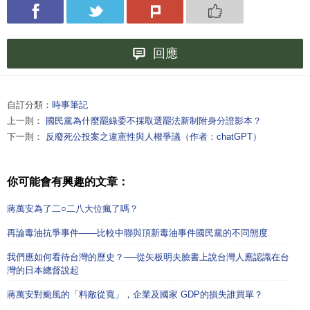
回應
自訂分類：
時事筆記
上一則：
國民黨為什麼罷綠委不採取選罷法新制附身分證影本？
下一則：
反廢死公投案之違憲性與人權爭議（作者：chatGPT）
你可能會有興趣的文章：
蔣萬安為了二○二八大位瘋了嗎？
再論毒油抗爭事件——比較中聯與頂新毒油事件國民黨的不同態度
我們應如何看待台灣的歷史？──從矢板明夫臉書上說台灣人應認識在台
灣的日本總督說起
蔣萬安對颱風的「料敵從寬」，企業及國家 GDP的損失誰買單？