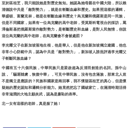
至於區桂芝，我只能說她是對歷史無知。她認為她母親在中國大陸，所以賴
清德說中共是「敵對勢力」，就是在斬斷血緣和歷史。如果照這樣的邏輯，
華盛頓、富蘭克林，都是在斬斷血緣和歷史？烏克蘭和俄羅斯是同一民族，
但是不同國家，如果有一位烏克蘭的高中老師，受莫斯科電視台的採訪，罵
澤倫斯基把俄羅斯當作敵對勢力，是斬斷歷史和血緣，是對人民無情，你說
這位烏克蘭的高中老師，在烏克蘭會不會被處罰？
李光耀父子在新加坡落地生根，他是華人，但是他在新加坡獨立建國，他也
非常小心防範中共，認為中共是「敵對勢力」，新加坡人誰批評過李光耀父
子斬斷民族血緣？
中國有五十六個民族，中華民族只是梁啟超為反清而創造的名詞。孫中山
說，「驅逐韃虜，恢復中華」，可見中華民族，沒有包含滿族，那東北人豈
不是獨立是應該的？民族和國家是兩回事，我不懷疑區桂芝的真心，但是懷
疑她的歷史認知和邏輯分析能力。她竟然把忘了國破家亡，在滿清時期活得
非常滋潤的大地主顧炎武，認為是廉恥的表率。
北一女有這樣的老師，真是服了她！