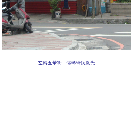
左轉五華街 懂轉彎換風光