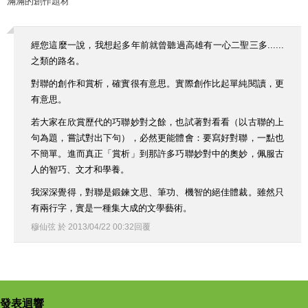
滿滿的創作題材
經您這麼一說，我想起多年前就曾聽過高雄有一心二聖三多......
之類的路名。
對聯的創作和賞析，確實很有意思。實際創作比起單純閱讀，更
有意思。
若大家在欣賞歷代的巧聯妙對之餘，也試著對看看（以古聯的上
句為題，嘗試對出下句），必然更能體會：要寫好對聯，一點也
不簡單。進而真正「賞析」到那許多巧聯妙對中的奧妙，佩服古
人的智巧、文才和學養。
我深深覺得，對聯是鍛鍊文思、筆功、機智的絕佳體裁。雖然只
有兩行字，實是一種集大成的文學藝術。
穆仙弦
於
2013
/
04
/
22
00
:
32
回覆
發表迴響