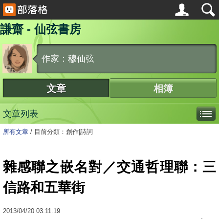
謙齋 - 仙弦書房
作家：穆仙弦
文章
相簿
文章列表
所有文章
/
目前分類：創作|詩詞
雜感聯之嵌名對／交通哲理聯：三
信路和五華街
2013
/
04
/
20
03:11:19