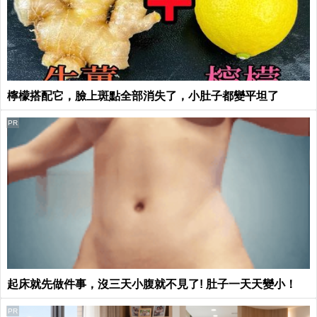
檸檬搭配它，臉上斑點全部消失了，小肚子都變平坦了
PR
起床就先做件事，沒三天小腹就不見了! 肚子一天天變小！
PR