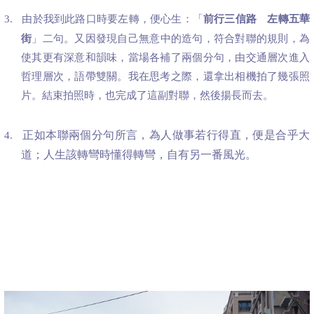
由於我到此路口時要左轉，便心生：「
前行三信路 左轉五華
3.
」二句。又因發現自己無意中的造句，符合對聯的規則，為
街
使其更有深意和韻味，當場各補了兩個分句，由交通層次進入
哲理層次，語帶雙關。我在思考之際，還拿出相機拍了幾張照
片。結束拍照時，也完成了這副對聯，然後揚長而去。
正如本聯兩個分句所言，為人做事若行得直，便是合乎大
4.
道；人生該轉彎時懂得轉彎，自有另一番風光。