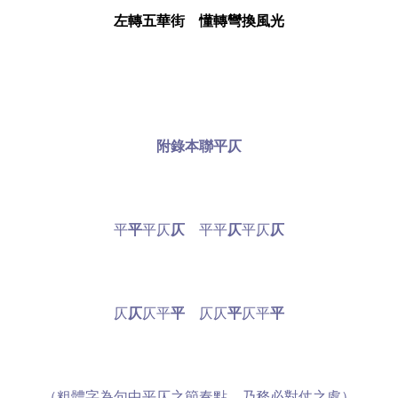
左轉五華街 懂轉彎換風光
附錄本聯平仄
平
平
平仄
仄
平平
仄
平仄
仄
仄
仄
仄平
平
仄仄
平
仄平
平
（粗體字為句中平仄之節奏點，乃務必對仗之處）