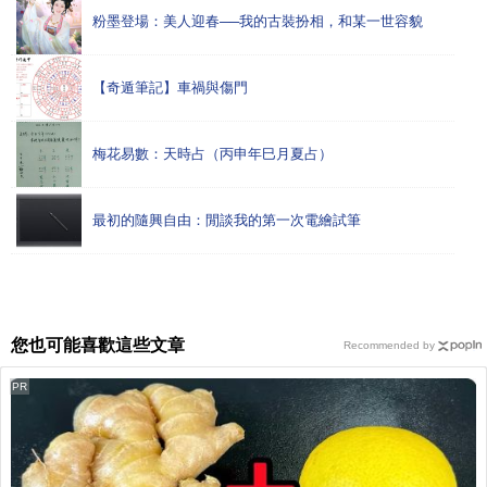
粉墨登場：美人迎春──我的古裝扮相，和某一世容貌
【奇遁筆記】車禍與傷門
梅花易數：天時占（丙申年巳月夏占）
最初的隨興自由：閒談我的第一次電繪試筆
您也可能喜歡這些文章
Recommended by
PR