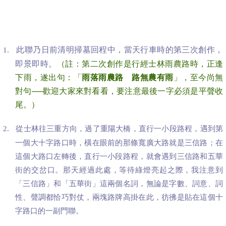
此聯乃日前清明掃墓回程中，當天行車時的第三次創作，
1.
即景即時。
（
註：第二次創作是行經士林雨農路時，正逢
下雨，遂出句：「
雨落雨農路 路無農有雨
」，至今尚無
對句──歡迎大家來對看看，要注意最後一字必須是平聲收
尾。）
從士林往三重方向，過了重陽大橋，直行一小段路程，遇到第
2.
一個大十字路口時，橫在眼前的那條寬廣大路就是三信路；在
這個大路口左轉後，直行一小段路程，就會遇到三信路和五華
街的交岔口。那天經過此處，等待綠燈亮起之際，我注意到
「三信路」和「五華街」這兩個名詞，無論是字數、詞意、詞
性、聲調都恰巧對仗，兩塊路牌高掛在此，彷彿是貼在這個十
字路口的一副門聯。