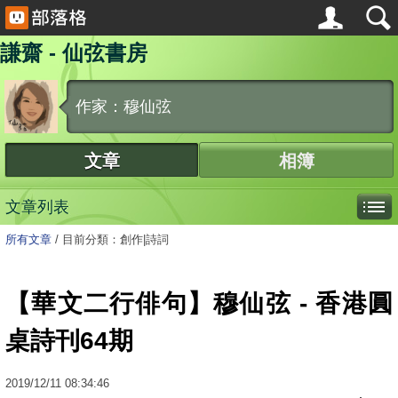
謙齋 - 仙弦書房
作家：穆仙弦
文章
相簿
文章列表
所有文章
/
目前分類：創作|詩詞
【華文二行俳句】穆仙弦 - 香港圓
桌詩刊64期
2019
/
12
/
11
08:34:46