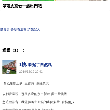
帶著皮克敏一起出門吧
限會員,要發表迴響,請先登入
迴響（1） ：
1樓.
吹起了自然風
2019
/
12
/
12
22
:
41
白紙暈影上的 三首詩 更好意境
以影音呈現 那又多麼的別出新栽 與一些挑戰
您這段影音 我覺得將士血濺的畫面多些 詩情偏少