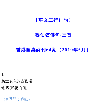
【華文二行俳句】
穆仙弦俳句‧
三
首
香港圓桌
詩刊
64
期（2019年
6
月）
1
將士安息的古戰場
蝴蝶穿花而
過
（春季語：蝴蝶）