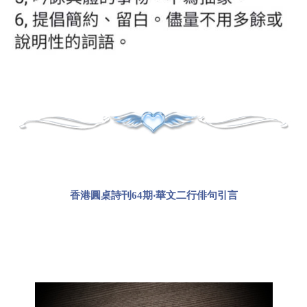
香港圓桌
詩刊
64
期
‧華文二行俳句引言