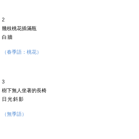
2
幾枝桃花插滿瓶
白
牆
（春季語：桃花）
3
樹下無人坐著的長椅
日光斜影
（無季語）