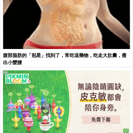
腹部脂肪的「剋星」找到了，常吃這幾物，吃走大肚囊，瘦
出小蠻腰
PR