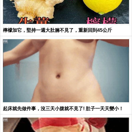
檸檬加它，堅持一週大肚腩不見了，重新回到45公斤
PR
起床就先做件事，沒三天小腹就不見了! 肚子一天天變小！
PR