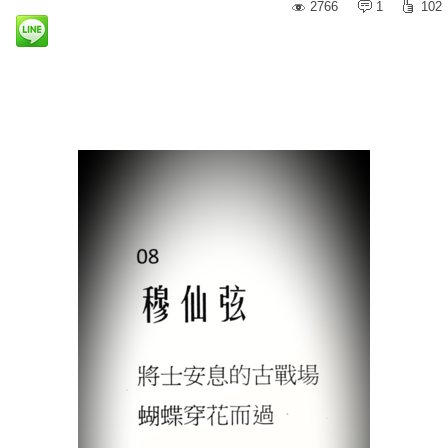
2766
1
102