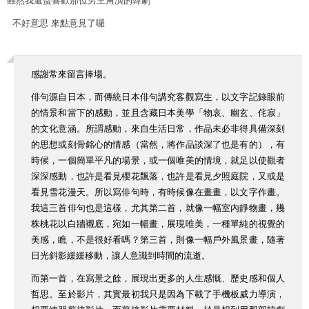
雖然我還蠻喜歡那位男主角演的韓劇
不好意思 來點意見了囉
感謝常來留言捧場。
俳句源自日本，而傳統日本俳句講究客觀寫生，以文字記錄眼前
的情景和當下的感動，並且含藏日本美學「物哀、幽玄、侘寂」
的文化意涵。所謂感動，來自生活日常，作品未必非得具備深刻
的思想或刻骨銘心的情感（當然，將作品談深了也是有的），有
時候，一個簡單平凡的場景，或一個唯美的情境，就足以使觀者
深深感動，也許是看見櫻花飄落，也許是看見夕照庭院，又或是
看見雪花漫天。所以寫俳句時，有時候像在畫畫，以文字作畫。
我這三首俳句也是這樣，尤其第二首，就像一幅室內靜物畫，幾
株桃花以白牆襯底，宛如一幅畫，展現唯美，一種單純的視覺的
美感，瞧，不是很好看嗎？第三首，則像一幅戶外風景畫，隨著
日光斜影緩緩移動，讓人意識到時間的流逝。
而第一首，在寫景之餘，展現出更多的人生感慨、歷史感和個人
哲思。至於影片，其實最初我只是因為下載了手機板威力導演，