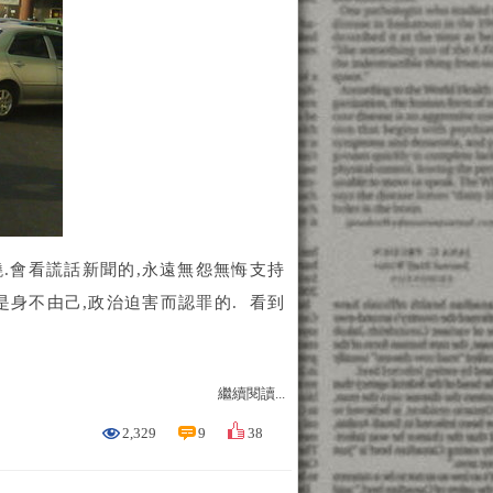
.會看謊話新聞的,永遠無怨無悔支持
是身不由己,政治迫害而認罪的. 看到
繼續閱讀...
2,329
9
38