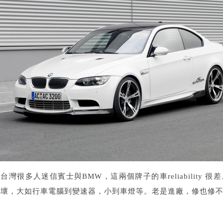
台灣很多人迷信賓士與BMW，這兩個牌子的車reliability
壞，大如行車電腦到變速器，小到車燈等。老是進廠，修也修不好。在美