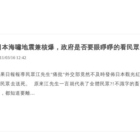
日本海嘯地震兼核爆，政府是否要眼睜睜的看民眾
11
/
03
/
16
12
:
42
蘋果日報報導民眾江先生"痛批"外交部竟然不及時發佈日本觀光
看民眾去送死。 原來江先生一言就代表了全體民眾?!不識字的
，都知道要離...