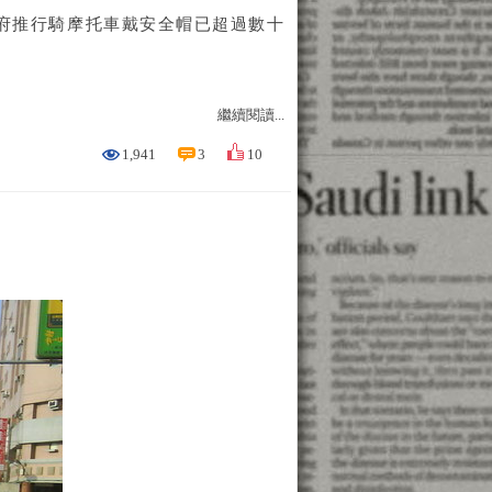
府推行騎摩托車戴安全帽已超過數十
繼續閱讀...
1,941
3
10