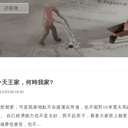
訪客簿
今天王家，何時我家?
12
/
03
/
30
16
:
01
我想都更，可是我家地點不在捷運在旁邊，也不面對10米寬大馬
容。 自己經濟能力也不是太好，買不起房子，看著大家搭上都
做夢也會笑，也不...