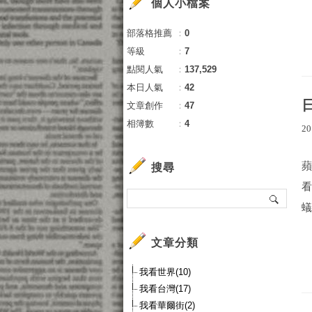
個人小檔案
部落格推薦
：
0
等級
：
7
點閱人氣
：
137,529
本日人氣
：
42
文章創作
：
47
相簿數
：
4
20
搜尋
蟻
文章分類
我看世界(10)
我看台灣(17)
我看華爾街(2)