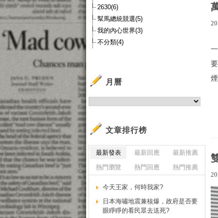
2630(6)
幫馬總統競選(5)
20
我的內心世界(3)
不分類(4)
煙
月曆
文章排行榜
最新發表
最新回應
最新推薦
雙
熱門瀏覽
熱門回應
熱門推薦
20
今天王家，何時我家?
日本海嘯地震兼核爆，政府是否要
眼睜睜的看民眾去送死?