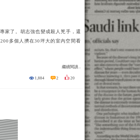
防專家了。胡志強也變成殺人兇手，還
00多個人擠在30坪大的室內空間看
繼續閱讀...
1,884
2
20