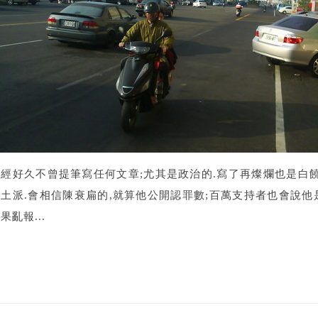
已經好久不曾提筆寫任何文章;尤其是政治的.寫了再燦爛也是白饒
本土派.會相信陳衰扁的,就算他公開認罪數;百萬支持者也會說他
果亂報...