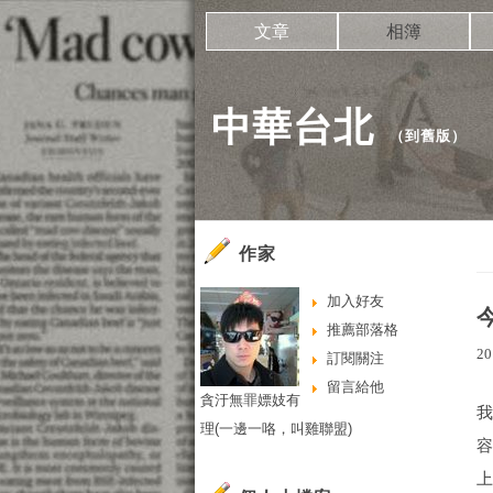
文章
相簿
中華台北
（
到舊版
）
作家
加入好友
推薦部落格
20
訂閱關注
留言給他
貪汙無罪嫖妓有
理(一邊一咯，叫雞聯盟)
上