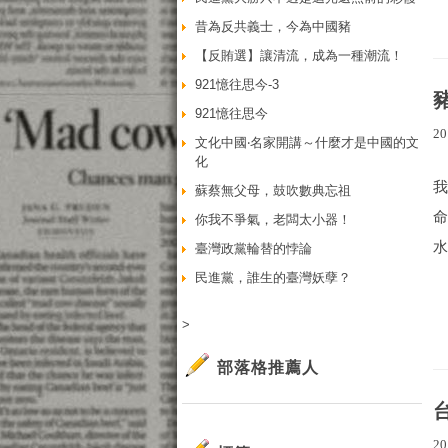
昔為反共義士，今為中國豬
【反賄選】讓清流，成為一種潮流！
921憶往思今-3
921憶往思今
20
文化中國‧名家開講～什麼才是中國的文
化
蘇蔡無父母，鼓吹數典忘祖
你我不爭氣，老闆太小器！
水
臺灣政黨輪替的悖論
民進黨，誰生的臺灣妖孽？
>
部落格推薦人
20