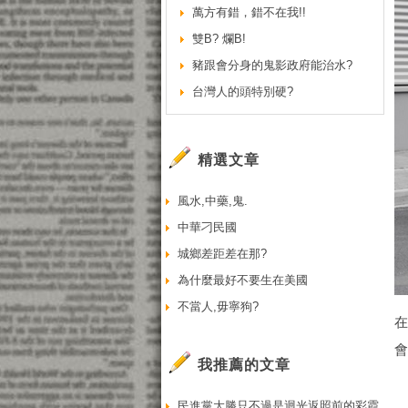
萬方有錯，錯不在我!!
雙B? 爛B!
豬跟會分身的鬼影政府能治水?
台灣人的頭特別硬?
精選文章
風水,中藥,鬼.
中華刁民國
城鄉差距差在那?
為什麼最好不要生在美國
不當人,毋寧狗?
在
會
我推薦的文章
民進黨大勝只不過是迴光返照前的彩霞