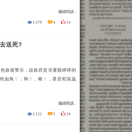
繼續閱讀...
1,579
4
14
去送死?
紅色旅遊警示，說政府是否要眼睜睜的
畜牲如鳥ㄚ，狗ㄚ，豬ㄚ，甚至蛇鼠蟲
繼續閱讀...
2,122
3
34