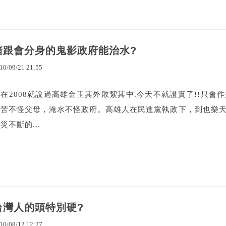
豬跟會分身的鬼影政府能治水?
10
/
09
/
21
21
:
55
我在2008就說過高雄金玉其外敗絮其中.今天不就證實了!!只
命苦不怪父母，淹水不怪政府。高雄人在民進黨執政下，到也樂天知
災不斷的...
台灣人的頭特別硬?
10
/
08
/
12
12
:
27