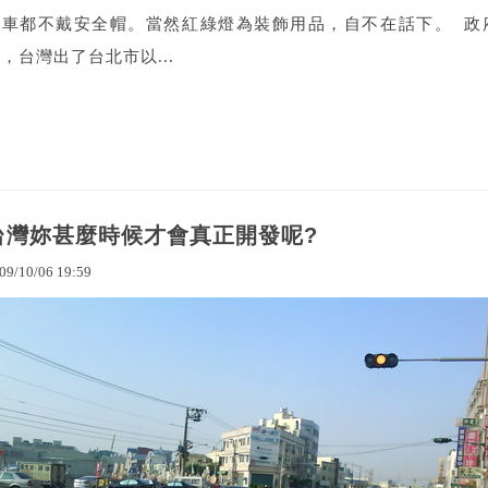
托車都不戴安全帽。當然紅綠燈為裝飾用品，自不在話下。 政
，台灣出了台北市以...
台灣妳甚麼時候才會真正開發呢?
09
/
10
/
06
19
:
59