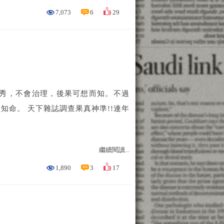
7,073
6
29
會作秀，不會治理，後果可想而知。不過
命。 天下雜誌調查果真神準!!連年
繼續閱讀...
1,890
3
17