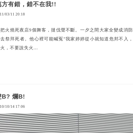
萬方有錯，錯不在我!!
11
/
03
/
11
20
:
18
一把火燒死夜店9個舞客，撻伐聲不斷。一夕之間大家全變成消
要去祭拜死者。他心裡可能喊冤"我家婷婷從小就知道危邦不入，2
火，不要說失火...
B? 爛B!
10
/
10
/
14
17
:
06