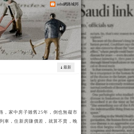
udn網路城邦
最新
路，家中房子雖舊25年，倒也無礙市
更列車，住新房賺價差，就算不賣，晚