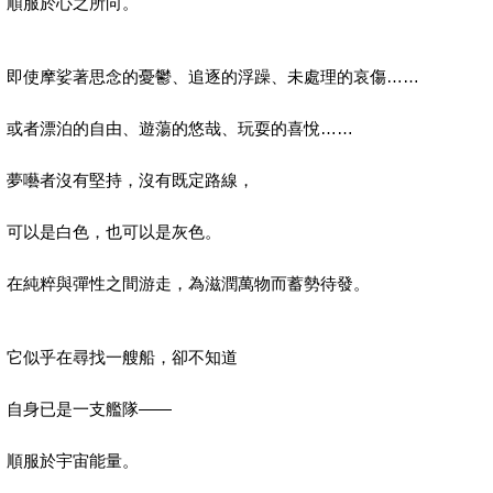
順服於心之所向。
即使摩娑著思念的憂鬱、追逐的浮躁、未處理的哀傷……
或者漂泊的自由、遊蕩的悠哉、玩耍的喜悅……
夢囈者沒有堅持，沒有既定路線，
可以是白色，也可以是灰色。
在純粹與彈性之間游走，為滋潤萬物而蓄勢待發。
它似乎在尋找一艘船，卻不知道
自身已是一支艦隊——
順服於宇宙能量。