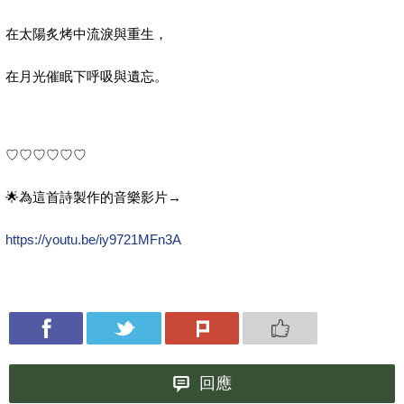
在太陽炙烤中流淚與重生，
在月光催眠下呼吸與遺忘。
♡♡♡♡♡♡
🌟為這首詩製作的音樂影片→
https://youtu.be/iy9721MFn3A
回應