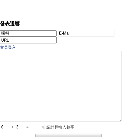
發表迴響
會員登入
+
=
※ 請計算輸入數字