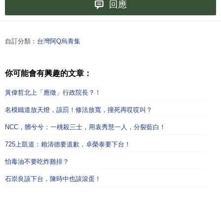
回應
自訂分類：
台灣阿Q烏青集
你可能會有興趣的文章：
黃偉哲北上「應徵」行政院長？！
名模鐵道放天燈，該罰！修法放寬，撞死再哎哎叫？
NCC，髒兮兮：一桃殺三士，用袁秀慧一人，分裂藍白！
725上凱道：賴清德要道歉，卓榮泰要下台！
怕毒油不要吃炸雞排？
石崇良該下台，陳時中也該滾蛋！