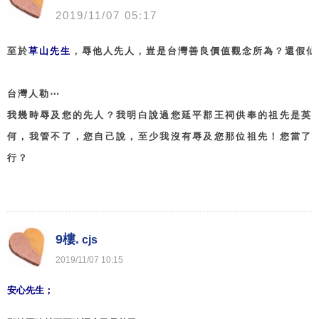
2019
/
11
/
07
05
:
17
至於
草山先生
，辱他人先人，豈是台灣善良價值觀念所為？還假仙
台灣人勒⋯
我幾時辱及您的先人？我明白說過您延平郡王祠供奉的祖先是英
何，我管不了，您自己說，至少我沒有辱及您那位祖先！您當了
行？
9樓.
cjs
2019
/
11
/
07
10
:
15
安心先生；