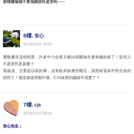
那韓國瑜就不要強調庶民是苦民⋯⋯
8樓.
安心
2019
/
11
/
07
10
:
03
蕭敬騰等這些明星，許多中小企業主都比韓國瑜夫妻有錢的多了！這些人
不是庶民是甚麼？
當議員、立委是以前的事，沒有政府政務官職位，當然就退為平民百姓的
庶民了！連這個道理都不懂。CJS抹黑到腦袋不清楚了？
7樓.
cjs
2019
/
11
/
07
09
:
04
安心先生；