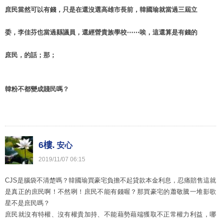
庶民當然可以有錢，只是在還沒選高雄市長前，韓國瑜就當過三屆立
委，李佳芬也當過縣議員，還經營貴族學校⋯⋯唉，這還算是有錢的
庶民，的話；那；
韓粉不都變成賤民嗎？
6樓.
安心
2019
/
11
/
07
06
:
15
CJS是腦袋不清楚嗎？韓國瑜買豪宅負擔不起貸款本金利息，忍痛賠售這就
是真正的庶民啊！不然咧！庶民不能有錢喔？那買豪宅的蕭敬騰一堆影歌
星不是庶民嗎？
庶民就沒有特權、沒有權貴加持、不能藉勢藉端獲取不正常權力利益，哪