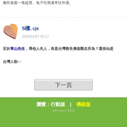
像民進黨一堆超買、兔子吃窩邊草狂外遇。
5樓.
cjs
2019
/
11
/
07
05
:
17
至於
草山先生
，辱他人先人，豈是台灣善良價值觀念所為？還假仙是
台灣人勒⋯
下一頁
瀏覽：
行動版
|
傳統版
udn.com © 2012