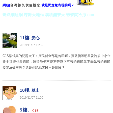
網龜[
台灣善良價值觀念
]就是民進黨表現的嗎？
蛛織綑龜網 蝶舞天地框 噗嘻無奈天 蛛蝶問冷涼 ccc
11樓.
安心
2019
/
11
/
07
11
:
39
CJS腦袋真的問題大了！庶民就全部是苦民喔？蕭敬騰等明星及許多中小企
業主這些也是庶民，難道他們不能不苦啊？不苦的庶民就不能為苦的庶民
發聲及做事啊？還是你認為苦民不是庶民？
10樓.
草山
2019
/
11
/
07
11
:
05
5樓.
cjs