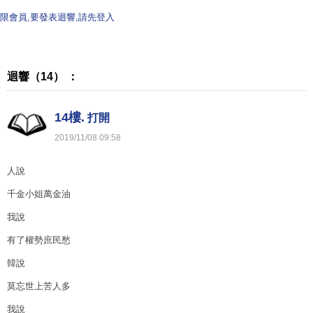
限會員,要發表迴響,請先登入
迴響（14） ：
14樓.
打開
2019
/
11
/
08
09
:
58
人說
千金小姐萬金油
我說
有了權勢庶民愁
韓說
莫忘世上苦人多
我說