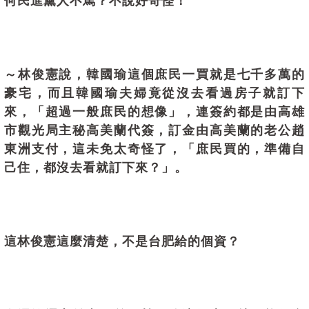
何民進黨人不罵？不說好奇怪！
～林俊憲說，韓國瑜這個庶民一買就是七千多萬的
豪宅，而且韓國瑜夫婦竟從沒去看過房子就訂下
來，「超過一般庶民的想像」，連簽約都是由高雄
市觀光局主秘高美蘭代簽，訂金由高美蘭的老公趙
東洲支付，這未免太奇怪了，「庶民買的，準備自
己住，都沒去看就訂下來？」。
這林俊憲這麼清楚，不是台肥給的個資？