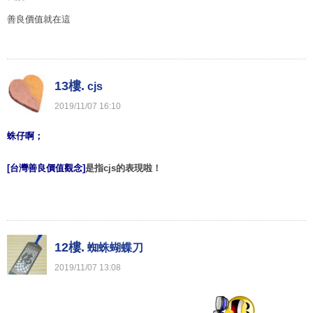
善良價值就在這
13樓.
cjs
2019
/
11
/
07
16
:
10
蛛仔啊；
[台灣善良價值觀念]
是指cjs的表現啦！
12樓.
蜘蛛蝴蝶刀
2019
/
11
/
07
13
:
08