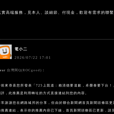
真實高端服務，見本人、談細節、付現金，歡迎有需求的聯繫
電小二
2026
/
07
/
22
17
:
01
ear
台灣阿Q(ROCgood)
：
特前來恭喜您所發表「725上凱道：賴清德要道歉，卓榮泰要下台
網評，此推薦是利用轉址的方式直接連結到您的內容。
非常謝謝您在網路城邦的分享，但由於聯合新聞網首頁新聞頭條區更
的推薦連結，表示你的推薦內容已下線，首頁新聞頭條區已更新，請見