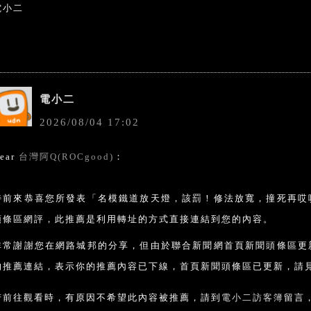
電小二
電小二
2026
/
08
/
04
17
:
02
ear
台灣阿Q(ROCgood)
：
特前來恭喜您所發表「名模鐵道放天燈，該罰！修法放寬，撞死再哎
頭條區網評，此推薦是利用轉址的方式直接連結到您的內容。
非常謝謝您在網路城邦的分享，但由於聯合新聞網首頁新聞頭條區更
的推薦連結，表示你的推薦內容已下線，首頁新聞頭條區已更新，請見
若前往觀看時，有原因不希望此內容被推薦，請到
電小二訪客簿
留言