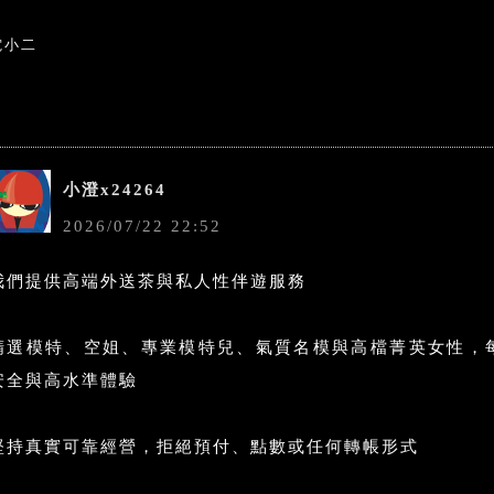
電小二
小澄x24264
2026
/
07
/
22
22
:
52
我們提供高端外送茶與私人性伴遊服務
精選模特、空姐、專業模特兒、氣質名模與高檔菁英女性，
安全與高水準體驗
堅持真實可靠經營，拒絕預付、點數或任何轉帳形式