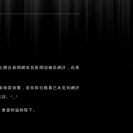
上聯合新聞網首頁新聞頭條區網評，此推
新相當頻繁，若你前往觀看已未見到網評
諒。^_^
，會盡快協助取下。