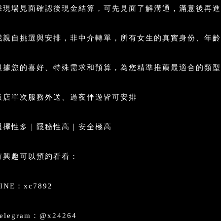
採現場見面確認後現金結算，可先見面了解溝通，滿意後再進
我親自挑選與安排，非中介轉單，所有女生的真實身份、年齡
根據您的喜好、特殊需求和預算，為您精準推薦最適合的類型
飯店單次服務外送、過夜伴遊皆可安排
選擇性多｜隱秘性高｜安全極高
有興趣可以預約看看：
INE：xc7892
elegram：@x24264