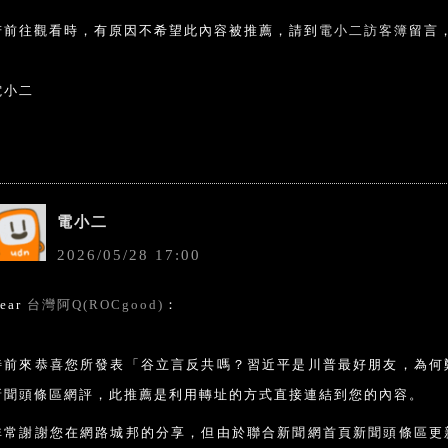
若前往觀看時，有原因不希望此內容被推薦，請到
電小二訪客簿
留言
電小二
電小二
2026
/
05
/
28
17
:
00
ear
台灣阿Q(ROCgood)
：
特前來恭喜您所發表「谷立言反共嗎？習近平是川普最好朋友，為何
新聞頭條區網評，此推薦是利用轉址的方式直接連結到您的內容。
非常謝謝您在網路城邦的分享，但由於聯合新聞網首頁新聞頭條區更