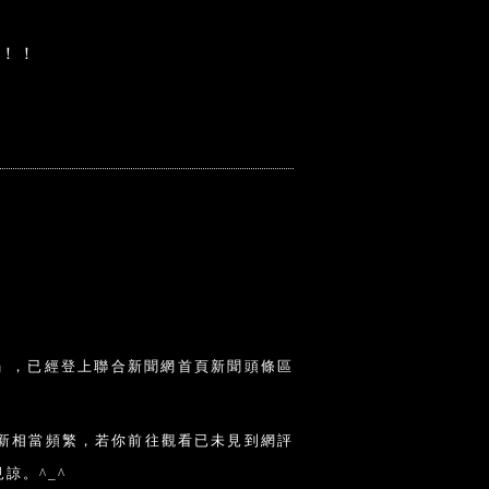
！！
！」，已經登上聯合新聞網首頁新聞頭條區
新相當頻繁，若你前往觀看已未見到網評
諒。^_^