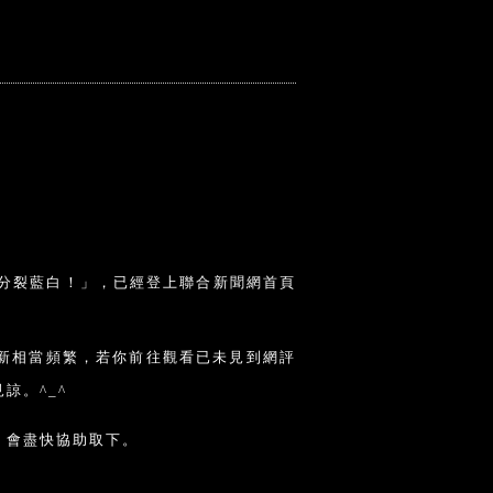
，分裂藍白！」，已經登上聯合新聞網首頁
新相當頻繁，若你前往觀看已未見到網評
諒。^_^
，會盡快協助取下。