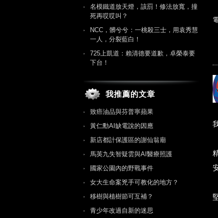
名模鐵道放天燈，該罰！修法放寬，撞
死再哎哎叫？
NCC，髒兮兮：一桃殺三士，用袁秀慧
一人，分裂藍白！
725上凱道：賴清德要道歉，卓榮泰要
下台！
我推薦的文章
致癌油品與芬普寧蘋果
黃仁勳AI缺電說的因應
新店都計保護區的謝仙翁廟
馬英九失智疑雲與AI醫療照護
國家公園內的野戰事件
女大生命案兇手可教化的地方？
移樹與植樹節可互補？
青少年改過自新的迷思