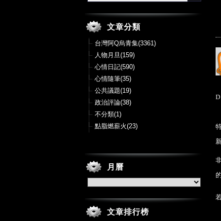
文章分類
台灣阿Q烏青集(3361)
人物月旦(159)
心情日記(590)
心情隨筆(35)
公共議題(19)
D
政治評論(38)
不分類(1)
點脂燃薪火(23)
月曆
文章排行榜