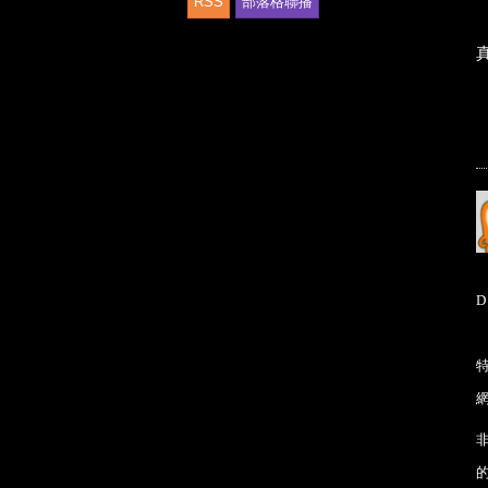
RSS
部落格聯播
D