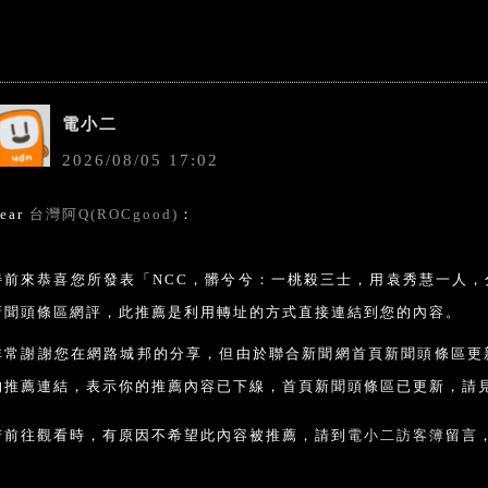
電小二
2026
/
08
/
05
17
:
02
ear
台灣阿Q(ROCgood)
：
特前來恭喜您所發表「NCC，髒兮兮：一桃殺三士，用袁秀慧一人
新聞頭條區網評，此推薦是利用轉址的方式直接連結到您的內容。
非常謝謝您在網路城邦的分享，但由於聯合新聞網首頁新聞頭條區更
的推薦連結，表示你的推薦內容已下線，首頁新聞頭條區已更新，請見
若前往觀看時，有原因不希望此內容被推薦，請到
電小二訪客簿
留言