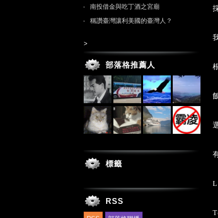
南投借金與吃丁酒之宮廟
稱讚臺灣讓利美國的臺灣人？
>
部落格推薦人
標籤
L
RSS
T