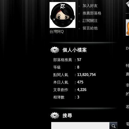
加入好友
推薦部落格
訂閱關注
留言給他
台灣阿Q
D
個人小檔案
部落格推薦
：
57
等級
：
8
點閱人氣
：
13,820,754
本日人氣
：
475
文章創作
：
4,226
相簿數
：
3
搜尋