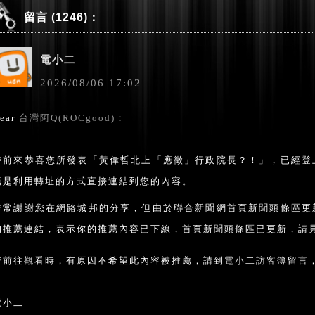
留言 (1246)：
電小二
2026
/
08
/
06
17
:
02
ear
台灣阿Q(ROCgood)
：
特前來恭喜您所發表「黃偉哲北上「應徵」行政院長？！」，已經登
薦是利用轉址的方式直接連結到您的內容。
非常謝謝您在網路城邦的分享，但由於聯合新聞網首頁新聞頭條區更
的推薦連結，表示你的推薦內容已下線，首頁新聞頭條區已更新，請見
若前往觀看時，有原因不希望此內容被推薦，請到
電小二訪客簿
留言
電小二