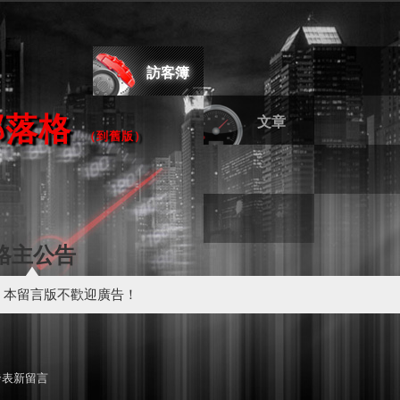
訪客簿
部落格
文章
（
到舊版
）
格主公告
本留言版不歡迎廣告！
發表新留言