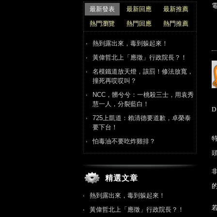
最新發表
最新回應
最新推薦
熱門瀏覽
熱門回應
熱門推薦
熱到露出來，毒到躲起來！
黃偉哲北上「應徵」行政院長？！
名模鐵道放天燈，該罰！修法放寬，
撞死再哎哎叫？
NCC，髒兮兮：一桃殺三士，用袁秀
慧一人，分裂藍白！
D
725上凱道：賴清德要道歉，卓榮泰
要下台！
怕毒油不要吃炸雞排？
精選文章
熱到露出來，毒到躲起來！
黃偉哲北上「應徵」行政院長？！