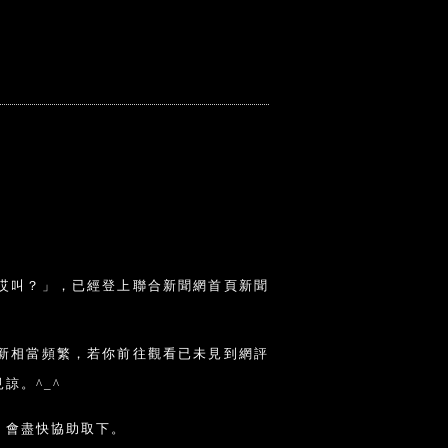
哎叫？」，已經登上聯合新聞網首頁新聞
新相當頻繁，若你前往觀看已未見到網評
諒。^_^
，會盡快協助取下。