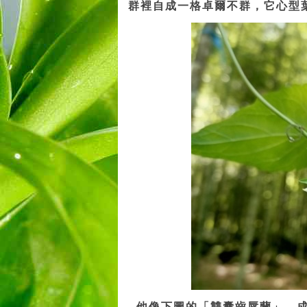
群裡自成一格卓爾不群，它心型
他像下圖的「雙囊齒唇蘭」，成