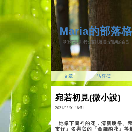
Maria的部落
即使不容易, 我也要試著活出預期的自己!
文章
訪客簿
宛若初見(微小說)
2021
/
08
/
01
18
:
51
她像下圖裡的花，清新脫俗、帶
市仔」名與它的「金錢豹花」等