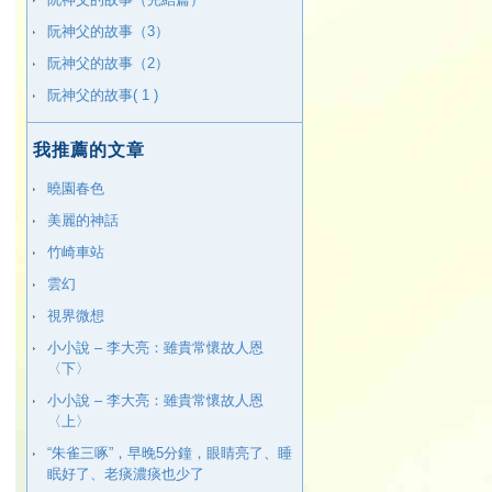
阮神父的故事（3）
阮神父的故事（2）
阮神父的故事( 1 )
我推薦的文章
曉園春色
美麗的神話
竹崎車站
雲幻
視界微想
小小說 – 李大亮：雖貴常懷故人恩
〈下〉
小小說 – 李大亮：雖貴常懷故人恩
〈上〉
“朱雀三啄”，早晚5分鐘，眼睛亮了、睡
眠好了、老痰濃痰也少了