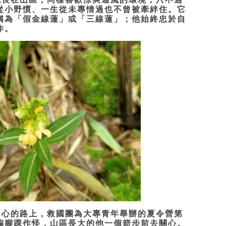
從小野慣、一生從未專情過也不曾被牽絆住。它
稱為「假金線蓮」或「三線蓮」；他始終忠於自
作。
心的路上，救國團為大專青年舉辦的夏令營第
偏腳踝作怪，山區長大的他一個箭步前去關心。