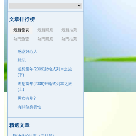
文章排行榜
最新發表
最新回應
最新推薦
熱門瀏覽
熱門回應
熱門推薦
感謝好心人
雜記
遙想當年(2009)郵輪式列車之旅
(下)
遙想當年(2009)郵輪式列車之旅
(上)
男女有別?
有關修身養性
精選文章
阮神父的故事（完結篇）