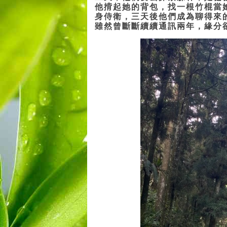
他揹起她的背包，找一根竹棍當
身侍衛，三天後他們成為聊得來
雖然曾斷斷續續通訊兩年，緣分卻