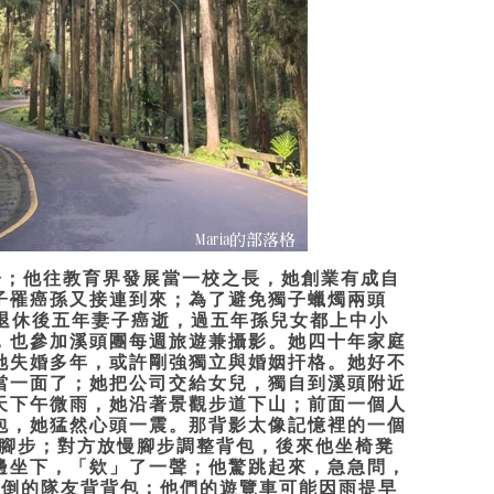
子；他往教育界發展當一校之長，她創業有成自
子罹癌孫又接連到來；為了避免獨子蠟燭兩頭
。退休後五年妻子癌逝，過五年孫兒女都上中小
，也參加溪頭團每週旅遊兼攝影。她四十年家庭
她失婚多年，或許剛強獨立與婚姻扞格。她好不
當一面了；她把公司交給女兒，獨自到溪頭附近
天下午微雨，她沿著景觀步道下山；前面一個人
包，她猛然心頭一震。那背影太像記憶裡的一個
快腳步；對方放慢腳步調整背包，後來他坐椅凳
邊坐下，「欸」了一聲；他驚跳起來，急急問，
滑倒的隊友背背包；他們的遊覽車可能因雨提早