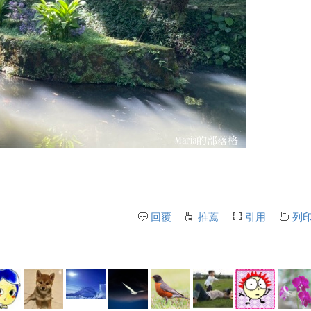
回覆
推薦
引用
列