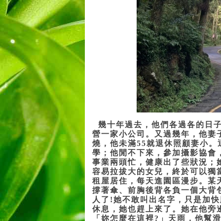
幾十年過去，他們各過各的日
營一家小公司。又過幾年，他妻
燒，他未滿55就退休照顧妻小
學；他閒不下來，參加攝影協會
事業兩頭忙，健康出了些狀況；
容易拉拔大的女兒，終於可以獨
租屋居住，每天進園區漫步。某
撐著傘、前胸後背各負一個大背
人了!她不敢叫出名字，只是加
休息，她也趕上來了。她在他旁
「妳怎麼在這裡?」天雨，他幫