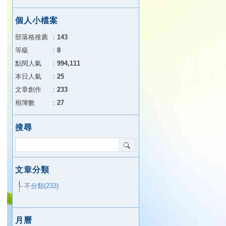
個人小檔案
部落格推薦
：
143
等級
：
8
點閱人氣
：
994,111
本日人氣
：
25
文章創作
：
233
相簿數
：
27
搜尋
文章分類
不分類(233)
月曆