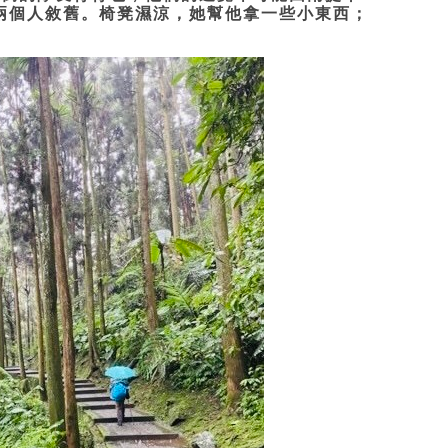
兩個人敘舊。椅凳濕涼，她幫他拿一些小東西；