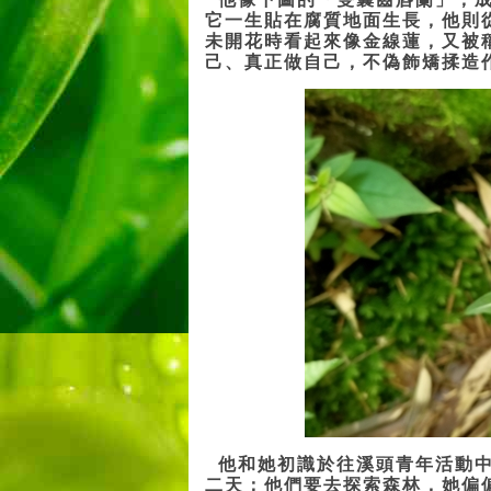
它一生貼在腐質地面生長，他則
未開花時看起來像金線蓮，又被
己、真正做自己，不偽飾矯揉造
他和她初識於往溪頭青年活動中
二天；他們要去探索森林，她偏