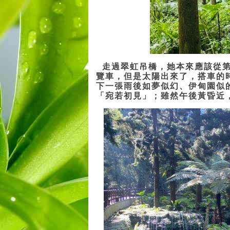
走過翠虹吊橋，她本來應該從第
覽車，但是太陽出來了，搭車的
下一張雨後如夢似幻、伊甸園似
「宛若初見」；雖然午後黃昏近