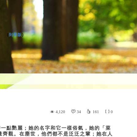
格
（
到舊版
）
4,120
34
161
0
一點艷麗；她的名字和它一樣俗氣，她的「菜
量齊觀。在塵世，他們都不是泛泛之輩；她在人