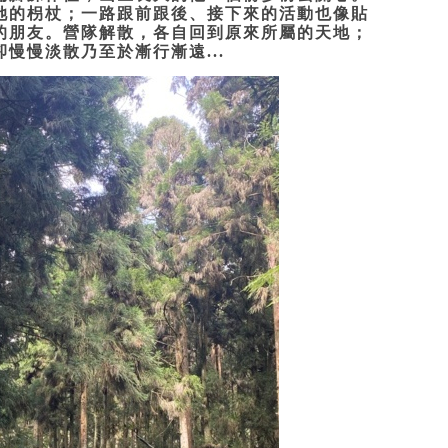
她的枴杖；一路跟前跟後、接下來的活動也像貼
的朋友。營隊解散，各自回到原來所屬的天地；
慢慢淡散乃至於漸行漸遠...