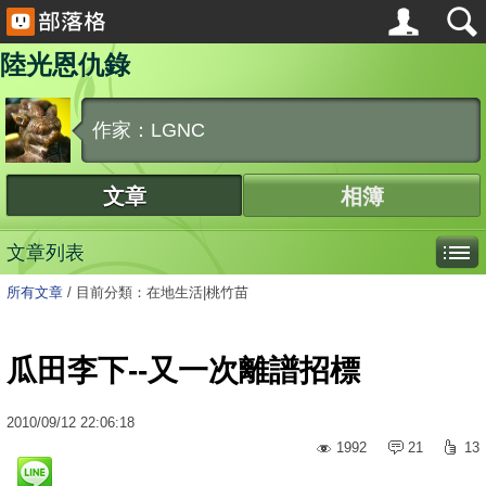
陸光恩仇錄
作家：LGNC
文章
相簿
文章列表
所有文章
/
目前分類：在地生活|桃竹苗
瓜田李下--又一次離譜招標
2010
/
09
/
12
22:06:18
1992
21
13