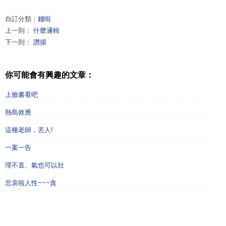
自訂分類：
錢啦
上一則：
什麼邏輯
下一則：
讚揚
你可能會有興趣的文章：
上臉書看吧
熱島效應
這種老師，丟人!
一案一告
理不直、氣也可以壯
悲哀啦人性~~~貪