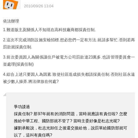
2010
/
09
/
26
13
:
04
依法辦理
1.難道版主及關係人不知現在高科技廠商都採責任制.
2.這次不完成消防設施安檢招標.想必您們一定有方法.就請多幫忙.否則若再
罰款就採責任制.
3.前次委員因人為關係讓住戶被電力公司罰款達23萬多.也請管理委員會一
並處理(採責任制)
4.綜合上述只要因人為因素.致使社區造成損失都請採責任制.否則社區永遠
被少數人操弄.將法律放在何處?
爭功諉過
採責任制? 那97年就有的消防問題，當時就應該有責任啦? 怎麼
推給中華工程、國防部就不管了? 當時主委好像是杜志光呢?
據劉承毅說，杜志光卸任之後還交接給他，說罰單給國防部就可
以了，這叫有責任嗎?