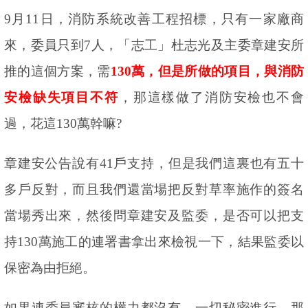
9
月
11
日，消防系統改善工程招標，只有一家廠商
來，委員只到
7
人，「志工」杜志光及主委章建安所
推的這個方案，需
130
萬，但是所做的項目，與消防
安檢缺失項目不符
，那這樣做了消防安檢也不會
過，花這
130
萬幹嘛
?
章建安公告說有
41
戶支持，但是我們這裏也有五十
多戶反對，而且我們還當場把反對草率施作的簽名
當場秀出來，然後問章建安及監委，是否可以把支
持
130
萬施工的連署書拿出來檢視一下，結果監委以
保密為由拒絕。
如果連委員審核的權力都沒有，一切秘密進行，那