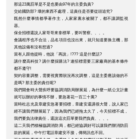
那這23萬罰單是不是也要由97年的主委負責?
交給國防部? 壞的東西不處理，這責任是否要從頭追究?
既然什麼事情都爭著作主，人家家裏水被關了，都不讓調監視
器。
保全招標還說人家哥哥來拿標單，要叫警察、、、。
會議程序也不合法，品名項目也沒出來，就只知道要換主機，那
其他設備有沒有想過?
當有人跟他提時，他說「再說」!??? 這是什麼話?
講什麼高科技? 講什麼採購法? 連招標需要三家廠商的基本條件
都不遵守!
契約容量調整，需要視實際狀況再次調整，這是主委應該做的不
是嗎? 那主委的責任呢?
我們開會時大聲疾呼要協調消防局辦展延，為什麼一紙公文計畫
就可以辦好的事情不辦，要急著花一百三十萬?
當時杜志光及章建安急著要招標，章建安還講很大聲，說人家已
經不讓我們辦展延了，因為我們已經拖太久了，今天招標不成，
我們要負法律責任，還說這次罰單要我們負責、、、。
這二天我們積極協調消防局，都已經協調好可以讓我們辦消防罰
款的展延，中午打電話章建安不接，傳簡訊也不回。