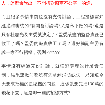
人，怎麼會說出「不開標對廠商不公平」的話
?
而且很多事情事前也沒有充份討論，工程投標需知
經過誰審核的
?
有開會討論嗎
?
又是私下做的嗎
?
還是
只有杜志光及主委就決定了
?
監委該盡的監督責任已
收工了嗎？監委的職責收工了嗎？還好簡副主委有
說一家不行招標，否則
~??????
事情沒有經過充份討論，就強辭奪理說什麼責任
制，結果連廠商都沒有先拿到消防缺失，只知道今
天要來招標的是總機的問題，這樣就要先把
130
萬的
錢花下去，這是哪一國的招標方式
?