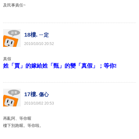
及民事責任~
18樓.
ㄧ定
2010
/
10
/
10
20
:
52
真假
姓「賈」的嫁給姓「甄」的變「真假」；等你!
17樓.
傷心
2010
/
10
/
02
20
:
53
再亂阿、等你喔
樓下別跑喔。等你啦。