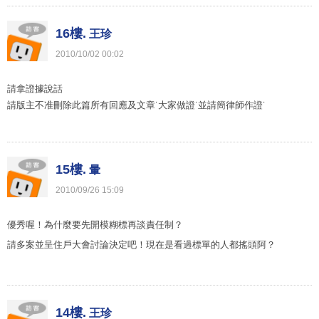
16樓.
王珍
2010
/
10
/
02
00
:
02
請拿證據說話
請版主不准刪除此篇所有回應及文章˙大家做證˙並請簡律師作證˙
15樓.
暈
2010
/
09
/
26
15
:
09
優秀喔！為什麼要先開模糊標再談責任制？
請多案並呈住戶大會討論決定吧！現在是看過標單的人都搖頭阿？
14樓.
王珍