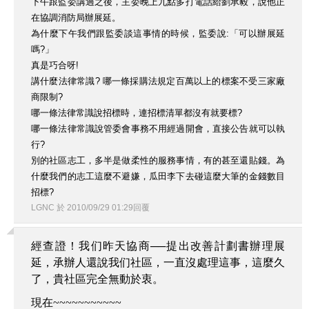
下午跟監委講過之後，主委晚上九點多打電話給劉承毅，說他正
在協調消防局辦展延。
為什麼下午我們跟監委談這事情的時候，監委說:「可以辦展延
嗎?」
真是巧合呀!
講什麼法律常識? 哪一條採購法規定百萬以上的標案不受三家廠
商限制?
哪一條法律常識說招標時，連招標清單都沒有就要標?
哪一條法律常識說管委會事務不用經過開會，直接公告就可以執
行?
別的社區志工，多半是做柔性的服務事情，有的甚至還貼錢。為
什麼我們的志工這麼不避嫌，瓜田李下去碰這麼大筆的金錢數目
招標?
LGNC
於
2010
/
09
/
29
01
:
29
回覆
經查證！我们昨天協商──提出改善計劃書辦理展
延，承辦人還說我们社區，一直沒處理這事，這麼久
了，貴社區完全無動於衷。
現在
~~~~~~~~~~~