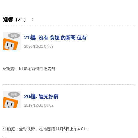
迴響（21） ：
21樓.
沒有 翁媳 的新聞 但有
2020
/
12
/
21
07
:
53
破紀錄！91歲老翁偷性感內褲
20樓.
陸光好窮
2019
/
12
/
01
08
:
02
牛煦庭：全球視野、在地關懷11月6日上午4:01 ·
...