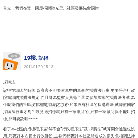
首先，我們在雙十國慶捐贈陸光里...社區發展協會國旗
19樓.
記得
2011
/
01
/
30
15
:
13
採購法
記得在部隊的時後,監察官不但要依軍中的軍事的採購法行事,更要符合行政
院頒部的採購法規定,而且身為監察人員每半還要參加國家的採購法考試,為
什麼我們的社區沒有相關採購規定呢?如果沒有社區的採購辦法,就應依國家
採購法行事才對Y!沒見過招標就只有一家廠商的,只有一家廠商就不能叫招
標,那叫委託喔~~~~
看了本社區的招標程序,顯然不合"行政程序法"及"採購法"就算開會通過也沒
用,只要對本次提出行政訴訟,主委們都要對本社區所造成的損失負相關法律