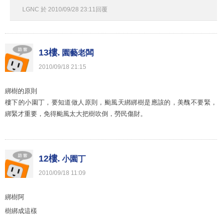
LGNC
於
2010
/
09
/
28
23
:
11
回覆
13樓.
園藝老闆
2010
/
09
/
18
21
:
15
綁樹的原則
樓下的小園丁，要知道做人原則，颱風天綁綁樹是應該的，美醜不要緊，
綁緊才重要，免得颱風太大把樹吹倒，勞民傷財。
12樓.
小園丁
2010
/
09
/
18
11
:
09
綁樹阿
樹綁成這樣