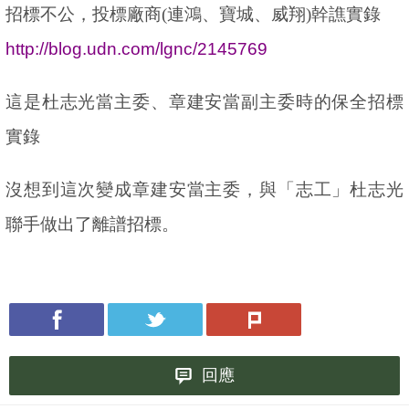
招標不公，投標廠商
(
連鴻、寶城、威翔
)
幹譙實錄
http://blog.udn.com/lgnc/2145769
這是杜志光當主委、章建安當副主委時的保全招標
實錄
沒想到這次變成章建安當主委，與「志工」杜志光
聯手做出了離譜招標。
回應