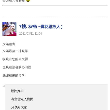
每張相片都好棒
7樓.
秋裡( ~賞花思故人 )
2011
/
03
/
11
11
:
04
夕陽踏青
夕陽最後一抹繁華
收藏在您的圖文裡
也映在讀者的心田裡
感謝精采的分享
謝謝妳啦
有空能走入鄉間
分享給大家