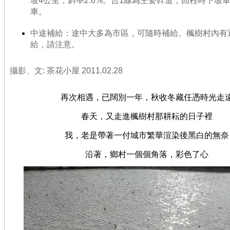
坡4公里，斜率2.6%。台1線為主要幹道，回程時下坡
車。
中途補給：途中大多為市區，可隨時補給。楓樹村內有近
給，請注意。
攝影、文: 茶花小屋 2011.02.28
再次相遇，已闊別一年，秋收冬藏任憑時光走
春天，又走進楓樹村那耕耘的日子裡
我，老是帶著一付城市繁華渲染後黑白的無奈
沿著，鄉村一個個角落，彩色了心