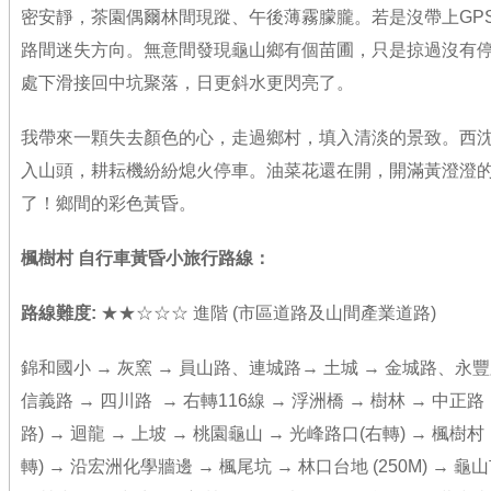
密安靜，茶園偶爾林間現蹤、午後薄霧朦朧。若是沒帶上GP
路間迷失方向。無意間發現龜山鄉有個苗圃，只是掠過沒有
處下滑接回中坑聚落，日更斜水更閃亮了。
我帶來一顆失去顏色的心，走過鄉村，填入清淡的景致。西
入山頭，耕耘機紛紛熄火停車。油菜花還在開，開滿黃澄澄
了！鄉間的彩色黃昏。
楓樹村 自行車黃昏小旅行路線：
路線難度
:
★★☆☆☆ 進階 (市區道路及山間產業道路)
錦和國小 → 灰窯 → 員山路、連城路→ 土城 → 金城路、永豐路
信義路 → 四川路 → 右轉116線 → 浮洲橋 → 樹林 → 中正路
路) → 迴龍 → 上坡 → 桃園龜山 → 光峰路口(右轉) → 楓樹村
轉) → 沿宏洲化學牆邊 → 楓尾坑 → 林口台地 (250M) → 龜