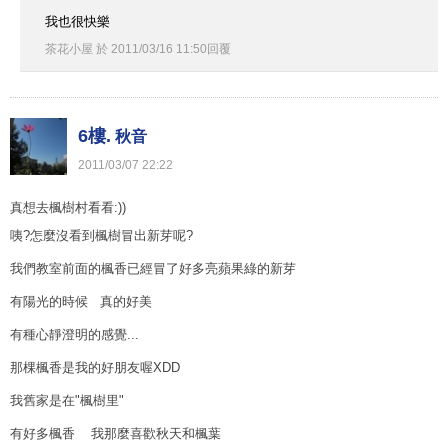
我也很快樂
茶花小屋
於
2011
/
03
/
16
11
:
50
回覆
6樓.
秋音
2011
/
03
/
07
22
:
22
真想去楓樹村看看:))
咦?怎麼沒看到楓樹冒出新芽呢?
我們教室前面的楓香已經冒了好多亮蘋果綠的新芽
有陽光的時候 真的好美
有種心靜澄明的感覺...
那棵楓香是我的好朋友喔XDD
我舊家是在"楓樹里"
有好多楓香 我那麼喜歡秋天和楓葉