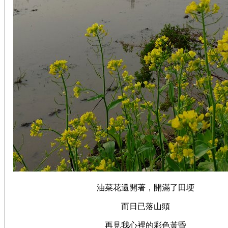
油菜花還開著，開滿了田埂
而日已落山頭
再見我心裡的彩色黃昏