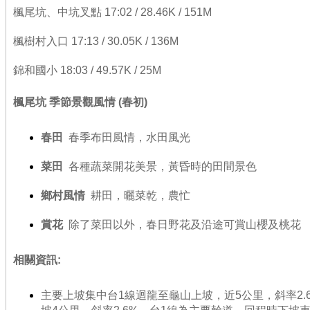
楓尾坑、中坑叉點 17:02 / 28.46K / 151M
楓樹村入口 17:13 / 30.05K / 136M
錦和國小 18:03 / 49.57K / 25M
楓尾坑 季節景觀風情 (春初)
春田
春季布田風情，水田風光
菜田
各種蔬菜開花美景，黃昏時的田間景色
鄉村風情
耕田，曬菜乾，農忙
賞花
除了菜田以外，春日野花及沿途可賞山櫻及桃花
相關資訊:
主要上坡集中台1線迴龍至龜山上坡，近5公里，斜率2.