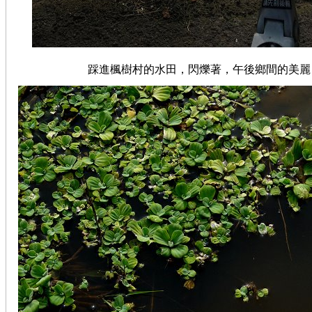
踩進楓樹村的水田，閃爍著，午後鄉間的美麗