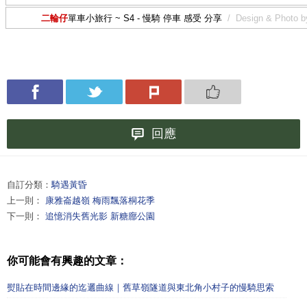
二輪仔
單車小旅行 ~ S4 - 慢騎 停車 感受 分享
/
Design & Photo b
回應
自訂分類：
騎遇黃昏
上一則：
康雅崙越嶺 梅雨飄落桐花季
下一則：
追憶消失舊光影 新糖廍公園
你可能會有興趣的文章：
熨貼在時間邊緣的迄邐曲線｜舊草嶺隧道與東北角小村子的慢騎思索