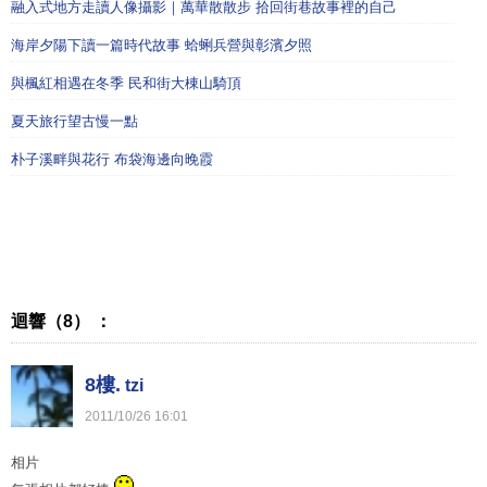
融入式地方走讀人像攝影｜萬華散散步 拾回街巷故事裡的自己
海岸夕陽下讀一篇時代故事 蛤蜊兵營與彰濱夕照
與楓紅相遇在冬季 民和街大棟山騎頂
夏天旅行望古慢一點
朴子溪畔與花行 布袋海邊向晚霞
迴響（8） ：
8樓.
tzi
2011
/
10
/
26
16
:
01
相片