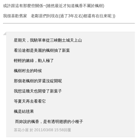
或許跟這有那麼些關係~(雖然最近才知道楓香不屬於楓樹)
我很喜歡舊家 老鄰居們到現在(過了3年左右)都還有在往來呢:))
星期天，我騎單車從三峽翻土城天上山
看沿途都是美麗的楓樹抽了新葉
輕輕的嫰綠，動人極了
楓樹村去的時候
那個老楓樹的芽還沒綻開呢
我想這幾天也開發了新葉子
等夏天再去看看它
楓是結毬果
而妳說的楓香，是有透明翅膀的小種子
茶花小屋
於
2011
/
03
/
08
15
:
58
回覆