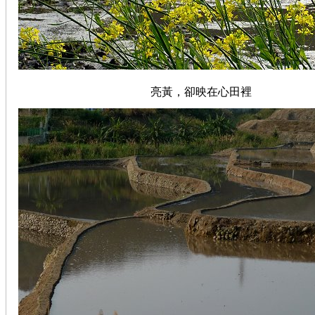
亮黃，卻映在心田裡