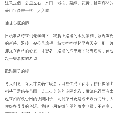
注意走個一公里左右，水田、老樹、菜綠、花黃，鋪滿鄉間
著山谷像畫一樣引人入勝。
捕捉心底的藍
日頭漸斜時來到老楓樹下，我爬上路邊的水泥護欄，發現滿
的新芽。退後十幾公尺遠望，枝椏輕輕撐起早春天空。那一
捕捉在自己的心底。才想著，路過的汽車走下訪春遊客，伸
起一雙緊握的希望。
歡樂因子的綠
冬天剛過，春天才要萌生暖意，田裡佈滿了春水，耕耘機翻
稻秧子還躺在苗圃，染上亮黃黃的夕陽光彩，嫩綠色裡面有
起來如深映心田的快樂因子。高麗菜田更是透出幾分亮綠，
住好多暖暖的色調。我蹲下用稍微仰望的角度欣賞，不遠處