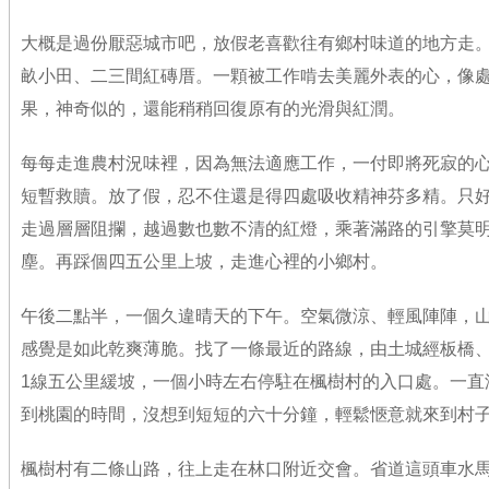
大概是過份厭惡城市吧，放假老喜歡往有鄉村味道的地方走
畝小田、二三間紅磚厝。一顆被工作啃去美麗外表的心，像
果，神奇似的，還能稍稍回復原有的光滑與紅潤。
每每走進農村況味裡，因為無法適應工作，一付即將死寂的
短暫救贖。放了假，忍不住還是得四處吸收精神芬多精。只
走過層層阻攔，越過數也數不清的紅燈，乘著滿路的引擎莫
塵。再踩個四五公里上坡，走進心裡的小鄉村。
午後二點半，一個久違晴天的下午。空氣微涼、輕風陣陣，
感覺是如此乾爽薄脆。找了一條最近的路線，由土城經板橋
1線五公里緩坡，一個小時左右停駐在楓樹村的入口處。一直
到桃園的時間，沒想到短短的六十分鐘，輕鬆愜意就來到村
楓樹村有二條山路，往上走在林口附近交會。省道這頭車水