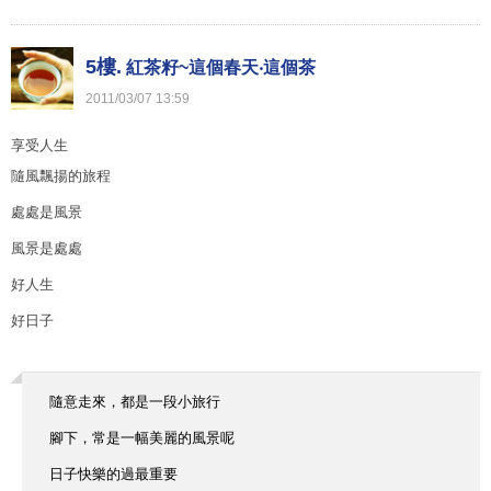
5樓.
紅茶籽~這個春天‧這個茶
2011
/
03
/
07
13
:
59
享受人生
隨風飄揚的旅程
處處是風景
風景是處處
好人生
好日子
隨意走來，都是一段小旅行
腳下，常是一幅美麗的風景呢
日子快樂的過最重要