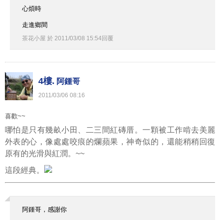
心煩時
走進鄉間
茶花小屋
於
2011
/
03
/
08
15
:
54
回覆
4樓.
阿鍾哥
2011
/
03
/
06
08
:
16
喜歡~~
哪怕是只有幾畝小田、二三間紅磚厝。一顆被工作啃去美麗
外表的心，像處處咬痕的爛蘋果，神奇似的，還能稍稍回復
原有的光滑與紅潤。~~
這段經典。
阿鍾哥，感謝你