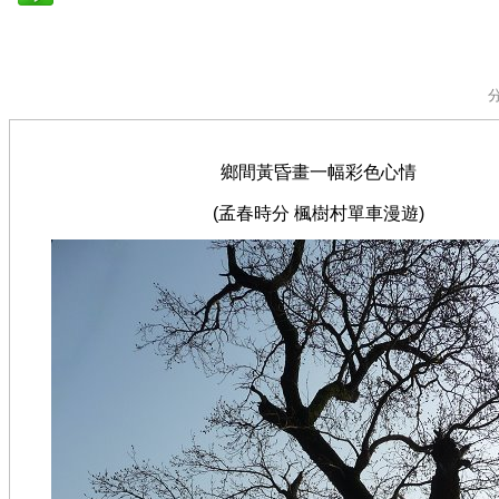
鄉間黃昏畫一幅彩色心情
(孟春時分 楓樹村單車漫遊)