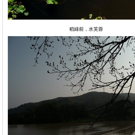
稻綠前，水芙蓉