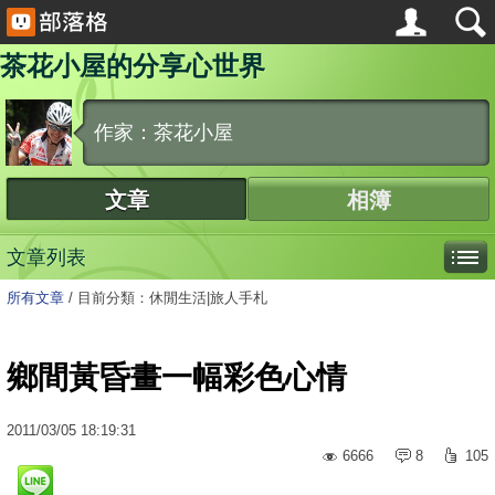
茶花小屋的分享心世界
作家：茶花小屋
文章
相簿
文章列表
所有文章
/
目前分類：休閒生活|旅人手札
鄉間黃昏畫一幅彩色心情
2011
/
03
/
05
18:19:31
6666
8
105