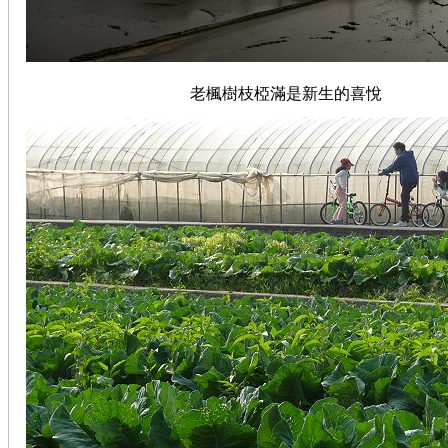
老楓樹枝椏滿是新生的喜悅