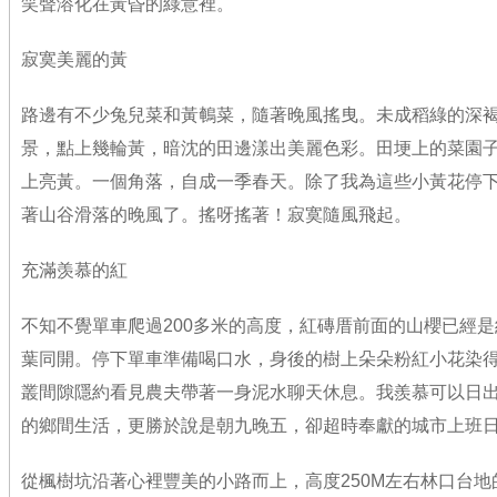
笑聲溶化在黃昏的綠意裡。
寂寞美麗的黃
路邊有不少兔兒菜和黃鵪菜，隨著晚風搖曳。未成稻綠的深
景，點上幾輪黃，暗沈的田邊漾出美麗色彩。田埂上的菜園
上亮黃。一個角落，自成一季春天。除了我為這些小黃花停
著山谷滑落的晚風了。搖呀搖著！寂寞隨風飛起。
充滿羡慕的紅
不知不覺單車爬過200多米的高度，紅磚厝前面的山櫻已經
葉同開。停下單車準備喝口水，身後的樹上朵朵粉紅小花染
叢間隙隱約看見農夫帶著一身泥水聊天休息。我羨慕可以日
的鄉間生活，更勝於說是朝九晚五，卻超時奉獻的城市上班
從楓樹坑沿著心裡豐美的小路而上，高度250M左右林口台地