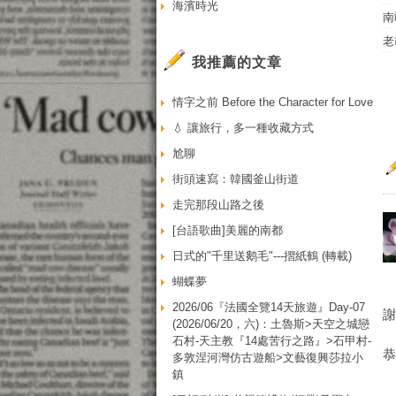
海濱時光
南
老
我推薦的文章
情字之前 Before the Character for Love
💧 讓旅行，多一種收藏方式
尬聊
街頭速寫：韓國釜山街道
走完那段山路之後
[台語歌曲]美麗的南都
日式的"千里送鹅毛"---摺紙鶴 (轉載)
蝴蝶夢
2026/06『法國全覽14天旅遊』Day-07
(2026/06/20，六)：土魯斯>天空之城戀
石村-天主教『14處苦行之路』>石甲村-
多敦涅河灣仿古遊船>文藝復興莎拉小
鎮