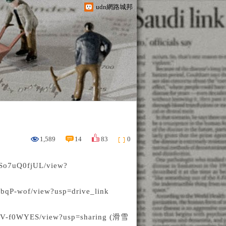
udn網路城邦
1,589
14
83
0
xSo7uQ0fjUL/view?
PwbqP-wof/view?usp=drive_link
k7V-f0WYES/view?usp=sharing
(滑雪