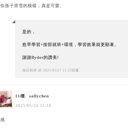
看你孫子滑雪的模樣，真是可愛。
是的，
愈早學習+按部就班+環境，學習效果就更顯著。
謝謝Ryder的讚美!
旭日初昇
於
2025
/
05
/
27
11
:
25
回覆
11樓.
sallychen
2025
/
05
/
24
11
:
10
有感