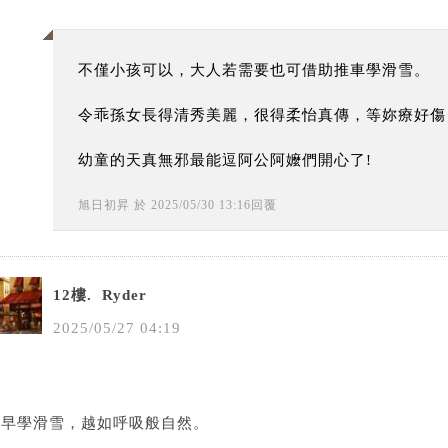
不僅小孩可以，大人若需要也可借助推車學滑雪。
令乖孫女長得清秀美麗，很得柔怡真傳，等妳療好傷
幼童的天真無邪最能逗阿公阿嬤們開心了!
旭日初昇
於
2025
/
05
/
30
13
:
16
回覆
12樓.
Ryder
2025
/
05
/
27
04
:
19
越早學滑雪，越如呼吸般自然。