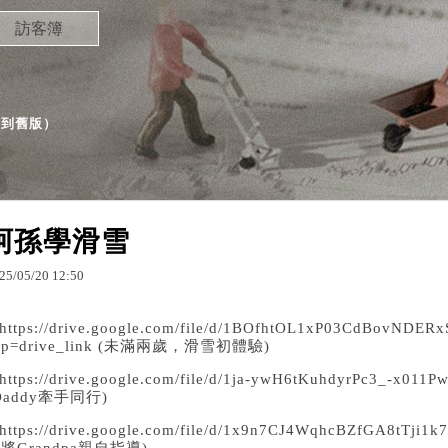
訪客簿
（
到舊版
）
阿孫學滑雪
25
/
05
/
20
12
:
50
https://drive.google.com/file/d/1BOfhtOL1xP03CdBovNDER
sp=drive_link
(未滿兩歲，滑雪初體驗)
https://drive.google.com/file/d/1ja-ywH6tKuhdyrPc3_-x011
Daddy牽手同行)
https://drive.google.com/file/d/1x9n7CJ4WqhcBZfGA8tTji1