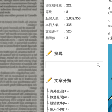
老
部落格推薦
：
221
4.
等級
：
8
(
點閱人氣
：
1,832,950
5.
本日人氣
：
335
u
文章創作
：
525
6.
相簿數
：
3
(
搜尋
文章分類
海外生涯(35)
旅遊見聞(41)
親情故事(67)
個人小傳(11)