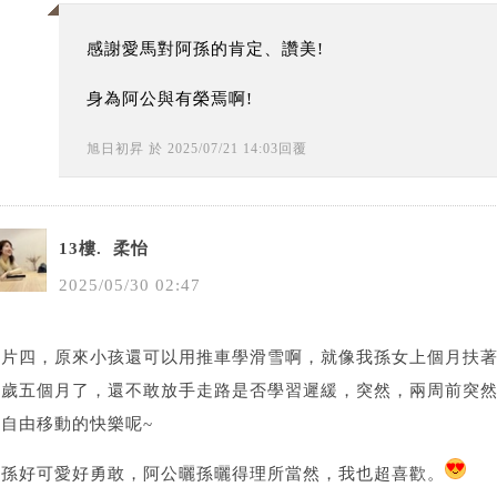
感謝愛馬對阿孫的肯定、讚美!
身為阿公與有榮焉啊!
旭日初昇
於
2025
/
07
/
21
14
:
03
回覆
13樓.
柔怡
2025
/
05
/
30
02
:
47
影片四，原來小孩還可以用推車學滑雪啊，就像我孫女上個月扶
一歲五個月了，還不敢放手走路是否學習遲緩，突然，兩周前突
以自由移動的快樂呢~
阿孫好可愛好勇敢，阿公曬孫曬得理所當然，我也超喜歡。