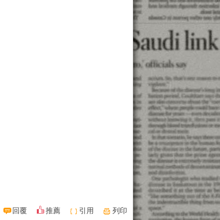
回覆
推薦
引用
列印