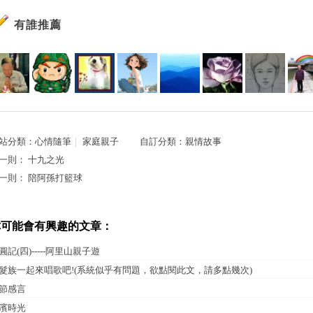
有誰推薦
站分類：
心情隨筆
｜
家庭親子
自訂分類：
親情故事
一則：
十九之光
一則：
陪阿孫打籃球
你可能會有興趣的文章：
圓記(四)-----阿里山親子遊
髮族一起來唱歌吧!(系統似乎有問題，欲點閱此文，請多點幾次)
節感言
濱時光