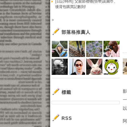
[日記/時尚] 父親節禮物(領帶)及圍巾、
後背包購買記數則!
>
部落格推薦人
標籤
RSS