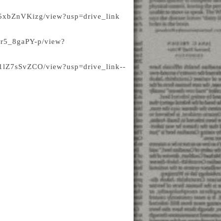
5xbZnVKizg/view?usp=drive_link
Qr5_8gaPY-p/view?
1lZ7sSvZCO/view?usp=drive_link
--