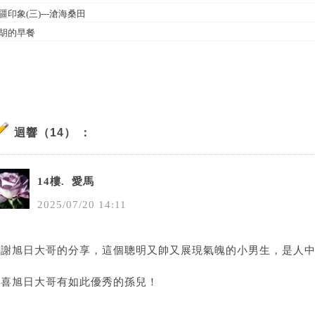
疆印象(三)---滄海桑田
胡的早餐
迴響（14） ：
14樓.
愛馬
2025
/
07
/
20
14
:
11
謝謝旭日大哥的分享，這個聰明又帥又展現氣魄的小男生，是人
恭喜旭日大哥有如此優秀的孫兒！