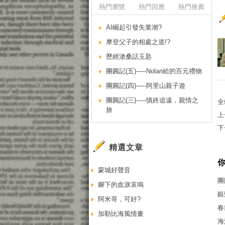
熱門瀏覽
熱門回應
熱門推薦
AI崛起引發失業潮?
摩登父子的相處之道!?
歷經滄桑話玉匙
團圓記(五)-----Nolan給的百元禮物
團圓記(四)-----阿里山親子遊
團圓記(三)-----慎終追遠，親情之
全
旅
上
下
精選文章
蒙城好聲音
團
腳下的血淚哀鳴
銀
阿米哥，可好?
春
加勒比海風情畫
海