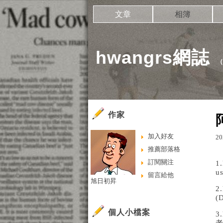
文章
相簿
hwangrs網誌
作家
加入好友
20
推薦部落格
訂閱關注
1.
u
留言給他
旭日初昇
2.
(
個人小檔案
3.