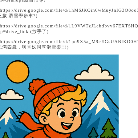
將Grandpa親自指導)
https://drive.google.com/file/d/1hMSJKQin6wMuyJnIG3Q8oo
三歲 滑雪學步車?)
https://drive.google.com/file/d/1L9VWTzJLcbdbvy67EXTSH
sp=drive_link
(放手了)
https://drive.google.com/file/d/1po9X5a_M9eJiGsUABIKO0H
未滿四歲，與堂姊同享滑雪樂!!!)