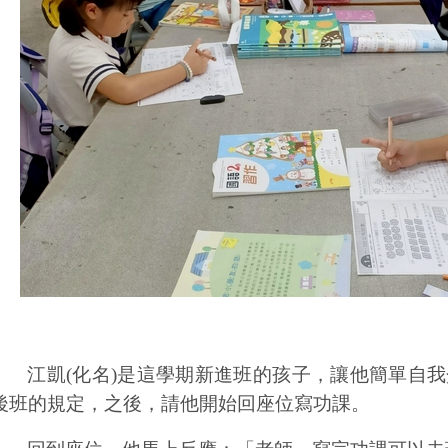
江凱
(
化名
)
是這學期新進班的孩子，讓他簡單自我
後班的規定，之後，請他開始回座位寫功課。