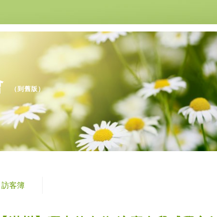
會
（
到舊版
）
訪客簿