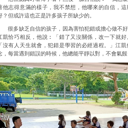
著他志得意滿的樣子，我不禁想，他哪來的自信，這
好？但或許這也正是許多孩子所缺少的。
很多缺乏自信的孩子，因為害怕犯錯或擔心做不好
江凱恰巧相反，他說︰「錯了又沒關係，改一下就好
「沒有人天生就會，犯錯是學習的必經過程。」江凱
念，每當遇到錯誤的時候，他總能平靜以對，不會氣餒