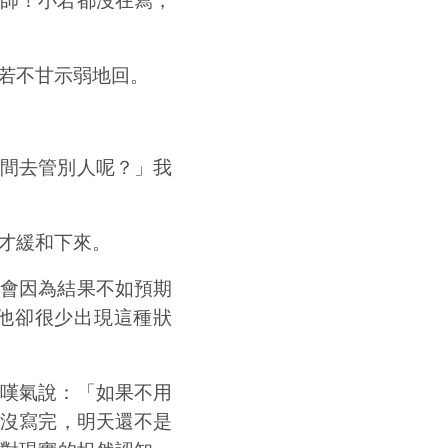
師！小若都沒在寫，
若不甘示弱地回。
間去管別人呢？」我
才緩和下來。
會因為結果不如預期
他卻很少出現這種狀
嘆氣說：「如果不用
然沒寫完，明天還不是