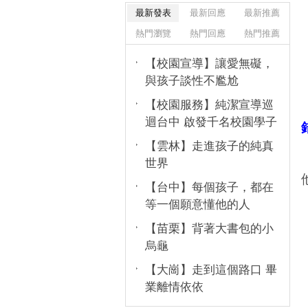
最新發表
最新回應
最新推薦
熱門瀏覽
熱門回應
熱門推薦
【校園宣導】讓愛無礙，
與孩子談性不尷尬
【校園服務】純潔宣導巡
迴台中 啟發千名校園學子
【雲林】走進孩子的純真
世界
【台中】每個孩子，都在
等一個願意懂他的人
【苗栗】背著大書包的小
烏龜
【大崗】走到這個路口 畢
業離情依依