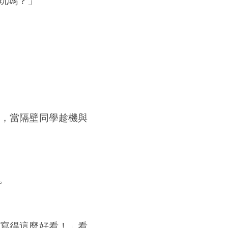
玩嗎？」
，當隔壁同學趁機與
。
寫得這麼好看！」看