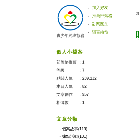
加入好友
2
推薦部落格
訂閱關注
留言給他
青少年純潔協會
個人小檔案
部落格推薦
：
1
等級
：
7
點閱人氣
：
239,132
本日人氣
：
82
文章創作
：
957
相簿數
：
1
文章分類
個案故事(119)
據點活動(101)