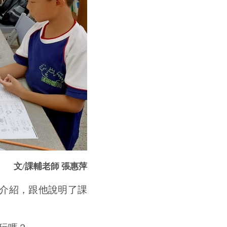
文
/
課輔老師 張惠萍
介紹，跟他說明了課