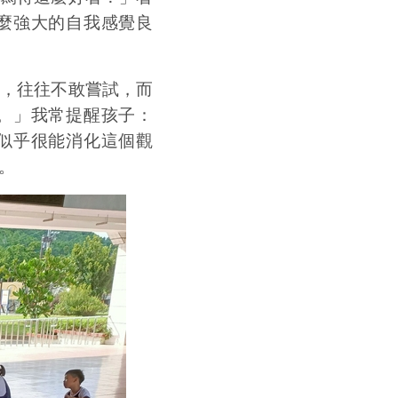
麼強大的自我感覺良
，往往不敢嘗試，而
。」我常提醒孩子：
似乎很能消化這個觀
。