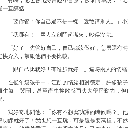
有時，他也會化身當起小督察，檢舉同學說：「老
還一直講話。」
「要你管！你自己還不是一樣，還敢講別人。」小
「我哪有！」兩人立刻鬥起嘴來，吵得沒完。
「好了！先管好自己，自己都沒做好，怎麼還有時
趕快介入，鼓勵他們不要比較。
「跟自己比就好！有進步就好！」這時兩人的情緒
在低年級孩子中，江凱的情緒相對穩定。許多孩子
而生氣、哭鬧，甚至產生挫敗感而失去學習動力，但
況。
我好奇地問他：「你有不想寫功課的時候嗎？」他
寫功課就好了！我也想一直玩，可是還是要寫捏，不