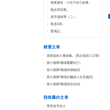
商業廣告 - 小兒子的小故事。
跑步與冠冕。
菜市場經濟（二）。
凱道426。
驚魂記。
精選文章
基督徒的八種福氣。(馬太福音1-12章)
第六個夢/職場憂鬱症(7）
第六個夢/職場與價值(6)
第六個夢/職場詐騙與人生意義(5)
第六個夢/職場與自信(4)
我推薦的文章
學習放手的人