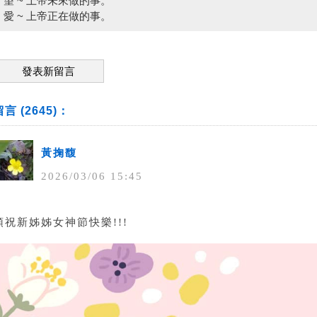
望 ~ 上帝未來做的事。
愛 ~ 上帝正在做的事。
發表新留言
留言 (2645)：
黃掬馥
2026
/
03
/
06
15
:
45
預祝新姊姊女神節快樂!!!