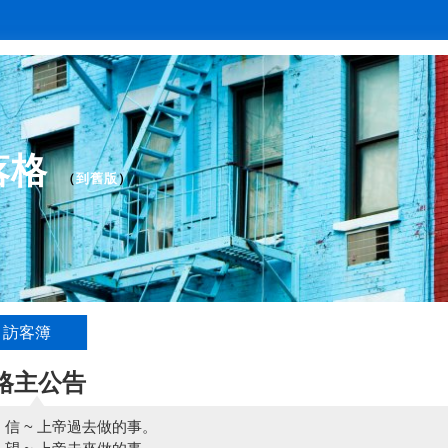
落格
（
到舊版
）
訪客簿
格主公告
信 ~ 上帝過去做的事。