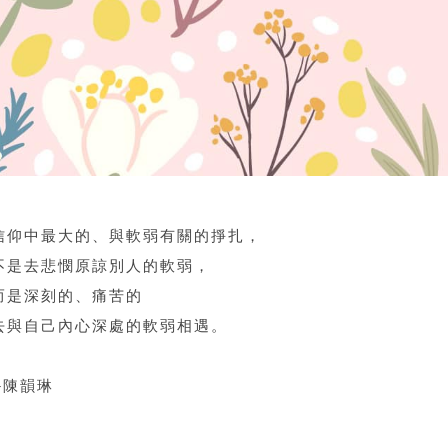
信仰中最大的、與軟弱有關的掙扎，
不是去悲憫原諒別人的軟弱，
而是深刻的、痛苦的
去與自己內心深處的軟弱相遇。
─陳韻琳