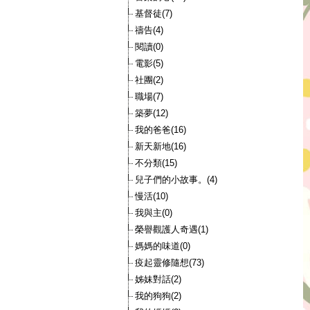
基督徒(7)
禱告(4)
閱讀(0)
電影(5)
社團(2)
職場(7)
築夢(12)
我的爸爸(16)
新天新地(16)
不分類(15)
兒子們的小故事。(4)
慢活(10)
我與主(0)
榮譽觀護人奇遇(1)
媽媽的味道(0)
疫起靈修隨想(73)
姊妹對話(2)
我的狗狗(2)