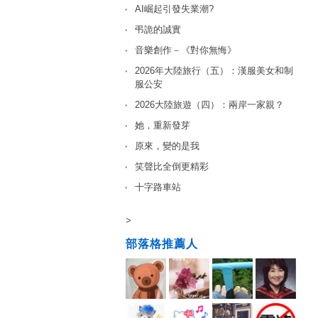
AI崛起引發失業潮?
弔詭的誠實
音樂創作－《對你無悔》
2026年大陸旅行（五）：漢服美女和制
服公安
2026大陸旅遊（四）：兩岸一家親？
她，重新發芽
原來，變的是我
笑聲比全倒更精彩
十字路車站
>
部落格推薦人