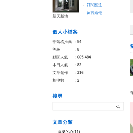
訂閱關注
留言給他
新天新地
個人小檔案
部落格推薦
：
54
等級
：
8
點閱人氣
：
665,484
本日人氣
：
82
文章創作
：
316
相簿數
：
2
搜尋
文章分類
喜樂的心(11)