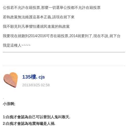
公投若不允許在籍投票,那麼一切選舉公投都不允許在籍投票
若執政黨無法維護這基本正義,請現在就下來
我不願見到凡事懼怕遷就民進黨的執政黨
我要現在就聽到2014/2016可否在籍投票,2014就要到了,現在不說,就下台
我是這種人~~~~
135樓.
cjs
2013
/
03
/
25
02
:
58
.
小浪啊;
1:白痴才會認為自己可以替別人鬼叫靠夭.
2:白痴才會認為地震海嘯是人禍.