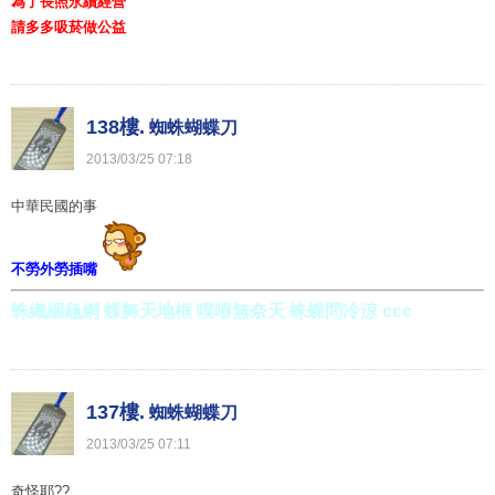
為了長照永續經營
請多多吸菸做公益
138樓.
蜘蛛蝴蝶刀
2013
/
03
/
25
07
:
18
中華民國的事
不勞外勞插嘴
蛛織綑龜網 蝶舞天地框 噗嘻無奈天 蛛蝶問冷涼 ccc
137樓.
蜘蛛蝴蝶刀
2013
/
03
/
25
07
:
11
奇怪耶??