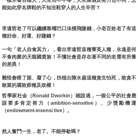
一樣米養百樣人，人生而不平等，人生際遇及努力也不同，怎
能如此穿名牌鞋的不知沒鞋穿人的人生辛苦？
李遠哲老了可以繼續靠嘴巴口沫橫飛賺錢，小老百姓老了有這
種好命、好運、好賺錢？
一句「老人自食其力」，看出李遠哲這種菁英人種，永遠是何
不食肉糜的天龍國貴族！不懂社會是存在著不同的老需有所養
的差異！
難怪會瞎了眼、廢了心，扶植出陳水扁這種貪生怕死，敢貪不
敢當的腐敗孬種及政權！
哲學家杜金（Ronald Dworkin）雖說過，一個公平的社會應
該要多肯定努力（ambition-sensitive）、少獎勵機運
（endowment-insensi tive）。
然人奮鬥一生，老了。不能停歇嗎？