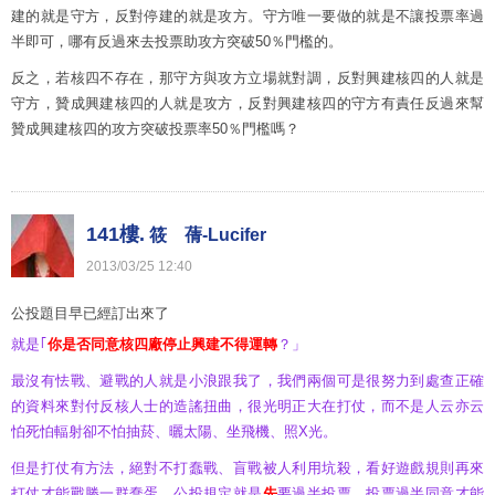
建的就是守方，反對停建的就是攻方。守方唯一要做的就是不讓投票率過
半即可，哪有反過來去投票助攻方突破50％門檻的。
反之，若核四不存在，那守方與攻方立場就對調，反對興建核四的人就是
守方，贊成興建核四的人就是攻方，反對興建核四的守方有責任反過來幫
贊成興建核四的攻方突破投票率50％門檻嗎？
141樓.
筱 蒨-Lucifer
2013
/
03
/
25
12
:
40
公投題目早已經訂出來了
就是｢
你是否同意核四廠停止興建不得運轉
？」
最沒有怯戰、避戰的人就是小浪跟我了，我們兩個可是很努力到處查正確
的資料來對付反核人士的造謠扭曲，很光明正大在打仗，而不是人云亦云
怕死怕輻射卻不怕抽菸、曬太陽、坐飛機、照X光。
但是打仗有方法，絕對不打蠢戰、盲戰被人利用坑殺，看好遊戲規則再來
打仗才能戰勝一群蠢蛋，公投規定就是
先
要過半投票、投票過半同意才能