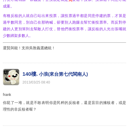
成案。
有種反核的人就自己站出來投票，讓投票過半都是同意停建的票，才算是
過半數同意，別自己在那吶喊，卻要別人跑腿去幫忙衝投票率。而反對停
建的人更別笨到去幫敵人打仗，替他們衝投票率，讓反核的人光出張嘴就
少數綁架多數人。
選賢與能！支持吳敦義選總統！
140樓.
小浪(來台第七代閩南人)
2013
/
03
/
25
08
:
40
frank
你屁了一堆，就是不敢表明你是民粹的反核者，還是盲目的擁核者，或是
理性的非反核者喔？