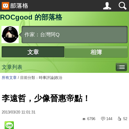
ROCgood 的部落格
作家：台灣阿Q
文章
相簿
文章列表
所有文章
/
目前分類：時事評論|政治
李遠哲，少像晉惠帝點！
2013
/
03
/
20
11:01:31
6796
144
52