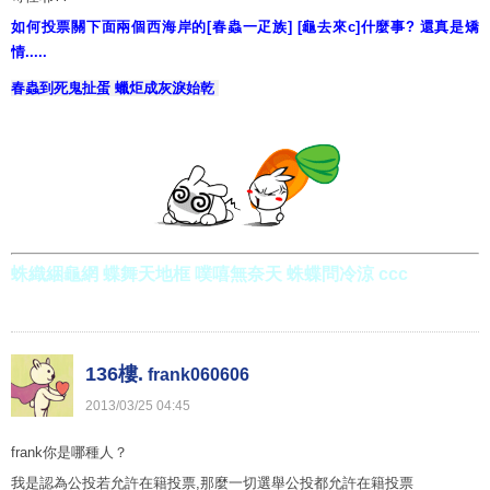
如何投票關下面兩個西海岸的[春蟲一疋族] [龜去來c]什麼事? 還真是矯
情.....
春蟲到死鬼扯蛋 蠟炬成灰淚始乾
蛛織綑龜網 蝶舞天地框 噗嘻無奈天 蛛蝶問冷涼 ccc
136樓.
frank060606
2013
/
03
/
25
04
:
45
frank你是哪種人？
我是認為公投若允許在籍投票,那麼一切選舉公投都允許在籍投票