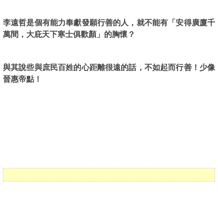
李遠哲是個有能力奉獻發願行善的人，就不能有「安得廣廈千
萬間，大庇天下寒士俱歡顏」的胸懷？
與其說些與庶民百姓的心距離很遠的話，不如起而行善！少像
晉惠帝點！