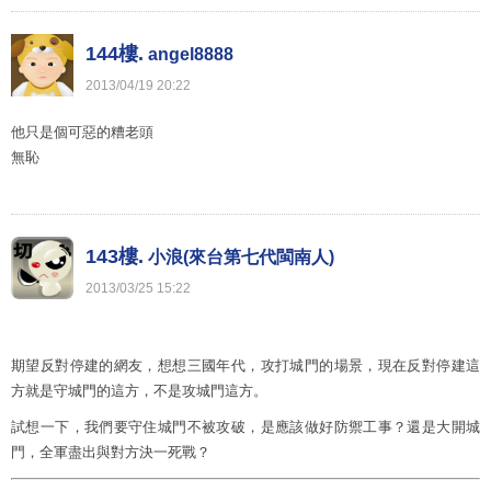
144樓.
angel8888
2013
/
04
/
19
20
:
22
他只是個可惡的糟老頭
無恥
143樓.
小浪(來台第七代閩南人)
2013
/
03
/
25
15
:
22
期望反對停建的網友，想想三國年代，攻打城門的場景，現在反對停建這
方就是守城門的這方，不是攻城門這方。
試想一下，我們要守住城門不被攻破，是應該做好防禦工事？還是大開城
門，全軍盡出與對方決一死戰？