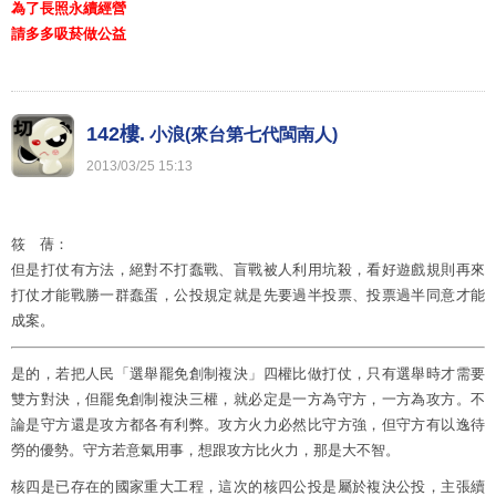
為了長照永續經營
請多多吸菸做公益
142樓.
小浪(來台第七代閩南人)
2013
/
03
/
25
15
:
13
筱 蒨：
但是打仗有方法，絕對不打蠢戰、盲戰被人利用坑殺，看好遊戲規則再來
打仗才能戰勝一群蠢蛋，公投規定就是先要過半投票、投票過半同意才能
成案。
是的，若把人民「選舉罷免創制複決」四權比做打仗，只有選舉時才需要
雙方對決，但罷免創制複決三權，就必定是一方為守方，一方為攻方。不
論是守方還是攻方都各有利弊。攻方火力必然比守方強，但守方有以逸待
勞的優勢。守方若意氣用事，想跟攻方比火力，那是大不智。
核四是已存在的國家重大工程，這次的核四公投是屬於複決公投，主張續