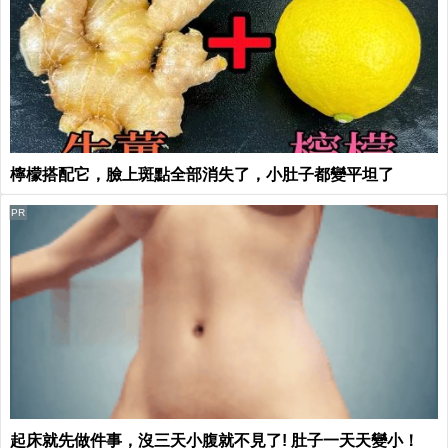
檸檬搭配它，臉上斑點全部消失了，小肚子都變平坦了
PR
起床就先做件事，沒三天小腹就不見了! 肚子一天天變小！