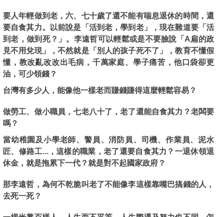
要人年輕做到老，六、七十歲了還不能有喘息退休的時間，還
要自食其力。以前說是「活到老，學到老」，現在難道要「活
到老，做到死？」。李遠哲可以輕鬆或是不要臉說「A扁的政
見不用兌現」，不然就是「別人的孩子死不了」，教育不懂假
懂，教改亂改改出毛病，千萬家庭、學子痛苦，他口袋卻更
油，可少領錢？
台灣有多少人，能像他一樣老而賺錢賺得這麼輕鬆容易？
做勞工、做小職員，七老八十了，老了還能自食其力？老闆要
嗎？
當幼稚園及小學老師、警員、消防員、司機、作業員、泥水
匠、修路工...，這樣的職業，老了還要自食其力？一退休領退
休金，就是拖累下一代？就是對不起國家政府？
那李遠哲，為何不乾脆叫老了不能像李這樣靠嘴巴搞錢的人，
去死一死？