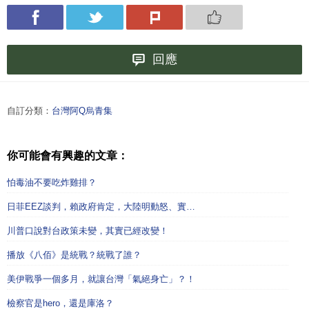
回應
自訂分類：
台灣阿Q烏青集
你可能會有興趣的文章：
怕毒油不要吃炸雞排？
日菲EEZ談判，賴政府肯定，大陸明動怒、實…
川普口說對台政策未變，其實已經改變！
播放《八佰》是統戰？統戰了誰？
美伊戰爭一個多月，就讓台灣「氣絕身亡」？！
檢察官是hero，還是庫洛？