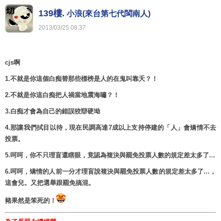
139樓.
小浪(來台第七代閩南人)
2013
/
03
/
25
08
:
37
cjs啊
1.不就是你這個白痴替那些標榜是人的在鬼叫靠夭？！
2.不就是你這白痴把人禍當地震海嘯？！
3.白痴才會為自己的錯誤狡辯硬坳
4.那讓我們拭目以待，現在民調高達7成以上支持停建的「人」會矯情不去
投票。
5.呵呵，你不只理盲還瞎眼，竟認為複決與罷免投票人數的規定差太多了...
6.呵呵，矯情的人前一分才理盲說複決與罷免投票人數的規定差太多了...，
這會兒。又把選舉跟罷免搞混。
豬果然是笨死的！