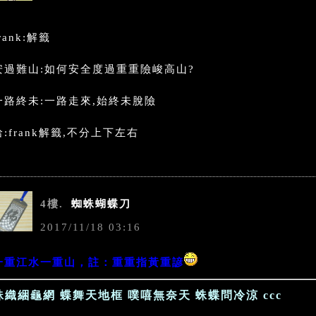
rank:解籤
安過難山:如何安全度過重重險峻高山?
一路終未:一路走來,始終未脫險
哈:frank解籤,不分上下左右
4樓.
蜘蛛蝴蝶刀
2017
/
11
/
18
03
:
16
一重江水一重山，註：重重指黃重諺
蛛織綑龜網 蝶舞天地框 噗嘻無奈天 蛛蝶問冷涼 ccc