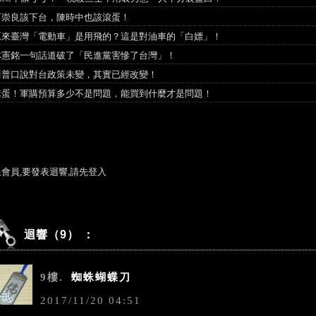
石崇良該下台，陳時中也該滾蛋！
原來臺灣「電動車」是用飛的？這是對油車的「白嫖」！
林憲銘一句話道破了「民進黨害慘了台灣」！
川普口說對台政策未變，其實已經改變！
笨蛋！軍購預算多少不是問題，能買到什麼才是問題！
限會員,要發表迴響,請先登入
迴響（9） ：
9樓.
蜘蛛蝴蝶刀
2017
/
11
/
20
04
:
51