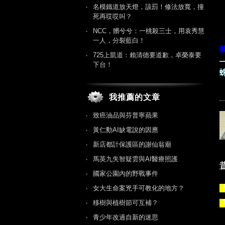
名模鐵道放天燈，該罰！修法放寬，撞
死再哎哎叫？
NCC，髒兮兮：一桃殺三士，用袁秀慧
一人，分裂藍白！
725上凱道：賴清德要道歉，卓榮泰要
下台！
我推薦的文章
致癌油品與芬普寧蘋果
黃仁勳AI缺電說的因應
新店都計保護區的謝仙翁廟
馬英九失智疑雲與AI醫療照護
國家公園內的野戰事件
女大生命案兇手可教化的地方？
移樹與植樹節可互補？
青少年改過自新的迷思