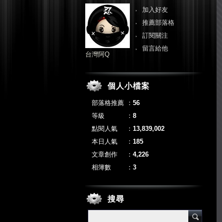
加入好友
推薦部落格
訂閱關注
留言給他
台灣阿Q
個人小檔案
部落格推薦
：
56
等級
：
8
點閱人氣
：
13,839,002
本日人氣
：
185
文章創作
：
4,226
相簿數
：
3
搜尋