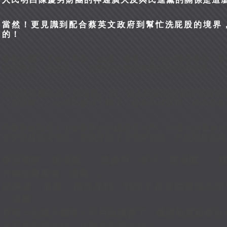
當然！更見識到配合蔡英文政府到幫忙洗屁股的境界
的！
陳菊的屬下王端仁局長「建議」慶富，土地公開招標後，要
德這幾家「先去搓」，台船部分要請陳偉志去跟政府講。
原來陳菊團隊是「搓湯圓」的？領人民薪水的高雄市政府
「搓湯圓」，公開招標成了幌子，官商好成這樣，根本是親
而慶富綠頂商人走進蔡英文的總統府大門，24億元海軍就
外交是蔡英文管的，那誰才能下令海軍付錢，不就昭然若揭
陳菊團隊「搓湯圓」，陳慶男ㄧ家子「賣湯圓」，
付錢給慶富做「湯圓」。
結果連「湯圓」都沒見到，到頭了是百姓當冤大頭
「湯圓」。
官商一起搬光國庫！不用說獵雷了，獵個船屁影都沒
這不是官商勾結，什麼是官商勾結？