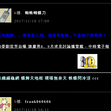
6樓.
蜘蛛蝴蝶刀
2017
/
11
/
18
17
:
00
再有新解。。牆倒眾人推。這個有拿錢，可是給了肥菊嗎？
綠委劉世芳自曝 陳慶男8、9月求見討論獵雷艦 - 中時電子報
蛛織綑龜網 蝶舞天地框 噗嘻無奈天 蛛蝶問冷涼 ccc
5樓.
frank060606
2017
/
11
/
18
16
:
11