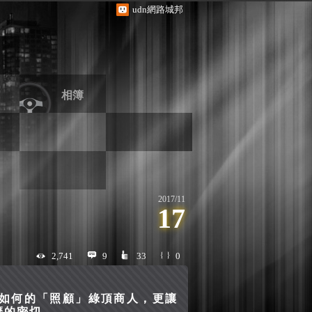
udn網路城邦
相簿
2017
/
11
17
2,741
9
33
0
如何的「照顧」綠頂商人，更讓
麼的密切。