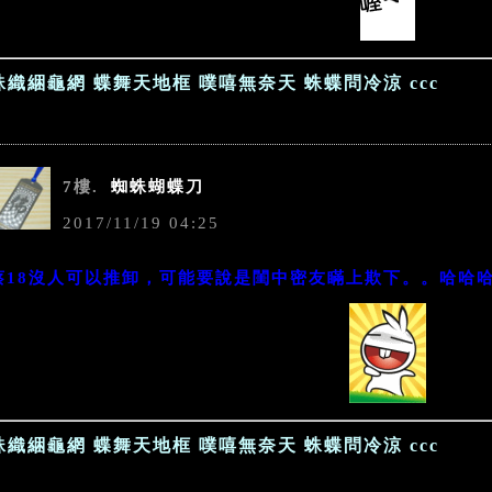
蛛織綑龜網 蝶舞天地框 噗嘻無奈天 蛛蝶問冷涼 ccc
7樓.
蜘蛛蝴蝶刀
2017
/
11
/
19
04
:
25
蔡18沒人可以推卸，可能要說是閨中密友瞞上欺下。。哈哈
蛛織綑龜網 蝶舞天地框 噗嘻無奈天 蛛蝶問冷涼 ccc