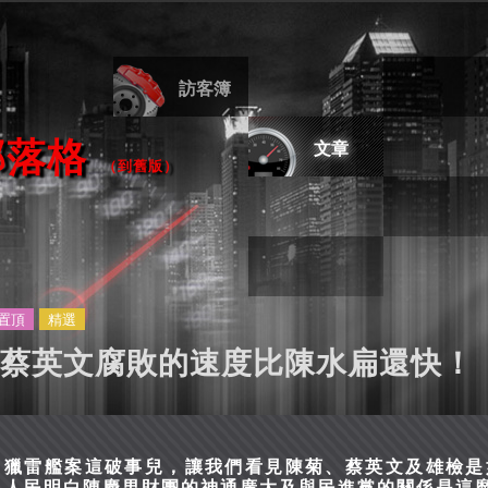
訪客簿
部落格
文章
（
到舊版
）
置頂
精選
蔡英文腐敗的速度比陳水扁還快！
獵雷艦案這破事兒，讓我們看見陳菊、蔡英文及雄檢是
人民明白陳慶男財團的神通廣大及與民進黨的關係是這