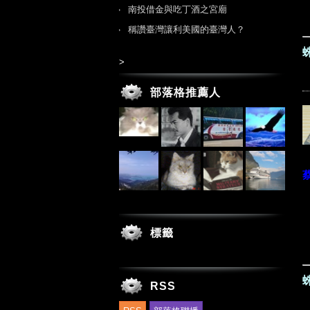
南投借金與吃丁酒之宮廟
稱讚臺灣讓利美國的臺灣人？
>
部落格推薦人
標籤
RSS