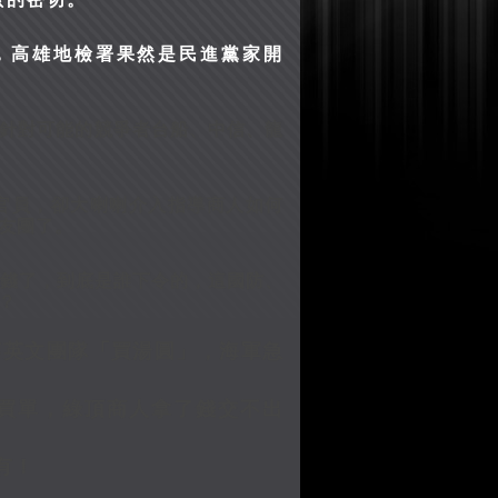
，高雄地檢署果然是民進黨家開
針對可能的競爭者台船、中信、龍
官員，卻大喇喇介入指導商人如何
友團了。
付錢了，到底是誰下令的，這國防、
？
蔡英文團隊「買湯圓」，海軍急
買單，綠頂商人拿了錢交不出
有！