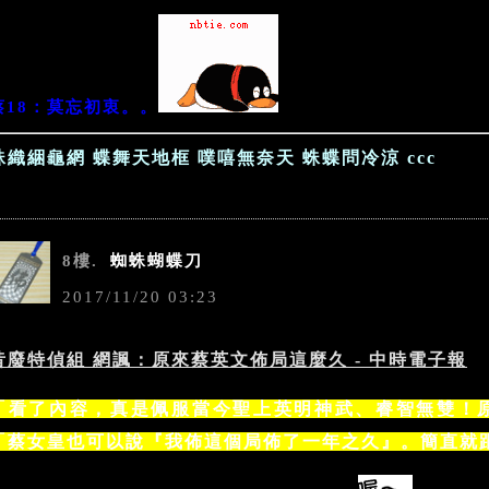
蔡18：莫忘初衷。。
蛛織綑龜網 蝶舞天地框 噗嘻無奈天 蛛蝶問冷涼 ccc
8樓.
蜘蛛蝴蝶刀
2017
/
11
/
20
03
:
23
昔廢特偵組 網諷：原來蔡英文佈局這麼久 - 中時電子報
「看了內容，真是佩服當今聖上英明神武、睿智無雙！
「蔡女皇也可以說『我佈這個局佈了一年之久』。簡直就