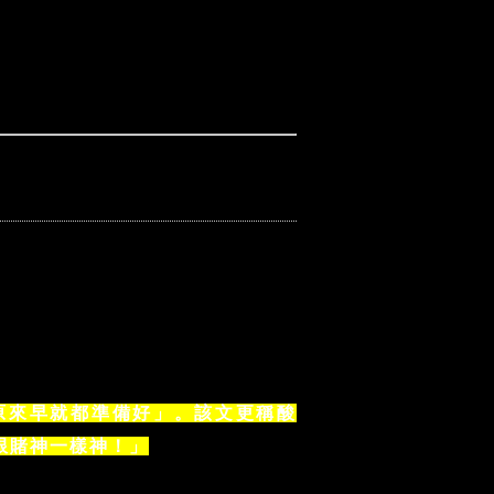
原來早就都準備好」。該文更稱酸
跟賭神一樣神！」