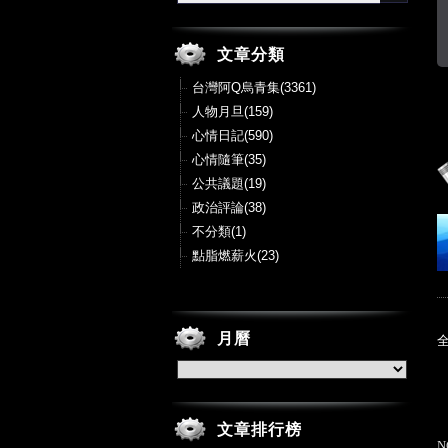
文章分類
台灣阿Q烏青集(3361)
人物月旦(159)
心情日記(590)
心情隨筆(35)
公共議題(19)
政治評論(38)
不分類(1)
點脂燃薪火(23)
月曆
文章排行榜