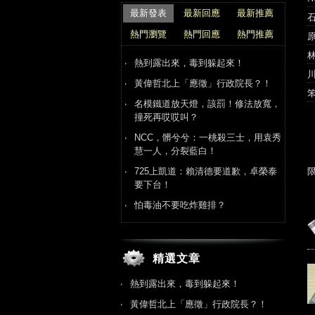
最新發表
最新回應
最新推薦
熱門瀏覽
熱門回應
熱門推薦
熱到露出來，毒到躲起來！
黃偉哲北上「應徵」行政院長？！
名模鐵道放天燈，該罰！修法放寬，
撞死再哎哎叫？
NCC，髒兮兮：一桃殺三士，用袁秀
慧一人，分裂藍白！
725上凱道：賴清德要道歉，卓榮泰
要下台！
怕毒油不要吃炸雞排？
精選文章
熱到露出來，毒到躲起來！
黃偉哲北上「應徵」行政院長？！