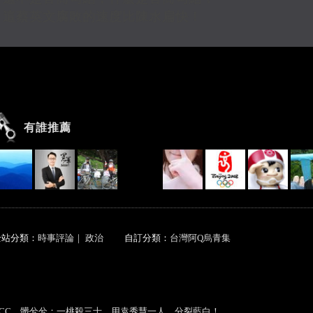
這蔡英文腐敗的速度比陳水扁快！
有誰推薦
全站分類：
時事評論
｜
政治
自訂分類：
台灣阿Q烏青集
你可能會有興趣的文章：
NCC，髒兮兮：一桃殺三士，用袁秀慧一人，分裂藍白！