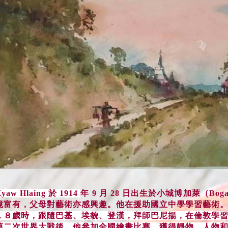
yaw Hlaing
於 1914
年 9 月 28 日出生於小城博加萊（B
境富有，父母對藝術亦感興趣。他在援助國立中學學習藝術
１８歲時，跟隨巴基、埃貌、登漢，拜師巴尼揚，在倫敦學
第二次世界大戰後，他參加全國繪畫比賽，獲得靜物、人物