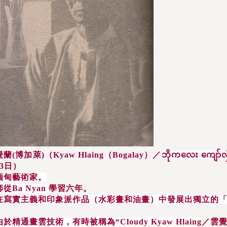
覺蘭(
博加萊)（Kyaw Hlaing（Bogalay）／
ဘိုကလေး
ကျော်လှိ
13日）
緬甸藝術家。
師從Ba Nyan
學習六年。
在寫實主義和印象派作品（水彩畫和油畫）中發展出獨立的
由於精通畫雲技術，有時被稱為“Cloudy Kyaw Hlaing
／雲覺