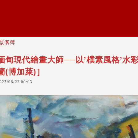
）
訪客簿
緬甸現代繪畫大師──以’樸素風格’水彩
蘭(博加萊)］
025
/
06
/
22
00
:
03