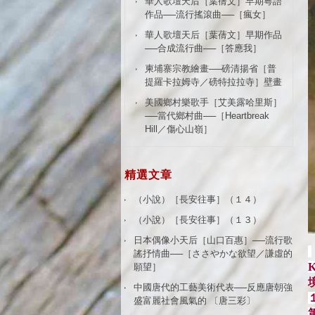
華人歌壇天后［葉蒨文］早期粵語
作品──流行搖滾曲──［瘋女］
華人歌壇天后［葉蒨文］早期作品
──合成流行曲──［答應我］
柬埔寨宗教繪畫──磅清揚省［普
提羅卡拉姆寺／磅特拉拉寺］壁畫
美國鄉村樂歌手［艾美露哈里斯］
──當代鄉村曲──［Heartbreak
Hill／傷心山嶺］
精選文章
（小說）［長安往事］（１４）
（小說）［長安往事］（１３）
日本偶像小天后［山口百惠］──流行歌
謠抒情曲──［ささやかな欲望／謙虛的
K
願望］
中國唐代的工藝美術代表──反應唐朝強
盛富麗社會風氣的 〔唐三彩〕