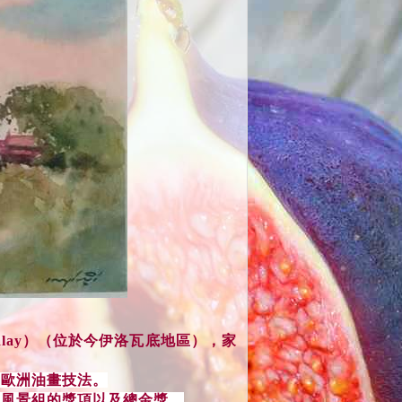
ogalay）（位於今伊洛瓦底地區），家
。
習歐洲油畫技法。
和風景組的獎項以及總金獎。