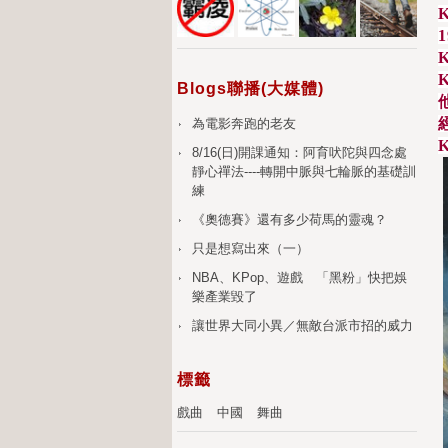
K
1
K
K
Blogs聯播(大媒體)
為電影奔跑的老友
K
8/16(日)開課通知：阿育吠陀與四念處
靜心禪法----轉開中脈與七輪脈的基礎訓
練
《奧德賽》還有多少荷馬的靈魂？
只是想寫出來（一）
NBA、KPop、遊戲 「黑粉」快把娛
樂產業毀了
讓世界大同小異／無敵台派市招的威力
標籤
戲曲
中國
舞曲