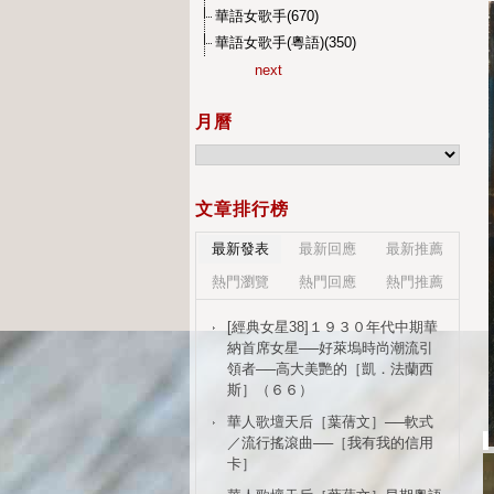
華語女歌手(670)
華語女歌手(粵語)(350)
next
月曆
文章排行榜
最新發表
最新回應
最新推薦
熱門瀏覽
熱門回應
熱門推薦
[經典女星38]１９３０年代中期華
納首席女星──好萊塢時尚潮流引
領者──高大美艷的［凱．法蘭西
斯］（６６）
華人歌壇天后［葉蒨文］──軟式
／流行搖滾曲──［我有我的信用
卡］