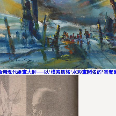
緬甸
現代繪畫大師
──
以’
樸素風格’水彩畫聞名的’雲覺