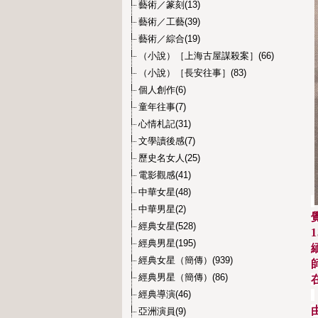
藝術／篆刻(13)
藝術／工藝(39)
藝術／綜合(19)
（小說）［上海古屋謀殺案］(66)
（小說）［長安往事］(83)
個人創作(6)
童年往事(7)
心情札記(31)
文學讀後感(7)
歷史名女人(25)
電影觀感(41)
中華女星(48)
中華男星(2)
經典女星(528)
經典男星(195)
經典女星（簡傳）(939)
經典男星（簡傳）(86)
經典導演(46)
亞洲演員(9)