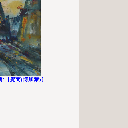
蘭’［
覺蘭(
博加萊)］