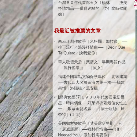
台灣８０年代首席玉女〔楊林〕──淒美
抒情精品──朦朧迷離的〔從什麼時候開
始〕
我最近被推薦的文章
西班牙創作歌手［米格爾．加拉多］──
拉丁流行／浪漫抒情曲──［Decir Que
Te Quiero／說我愛你］
華人歌壇天后［葉蒨文］早期粵語作品
──流行搖滾曲──［瘋女］
福建全國重點文物保護單位──北宋建築
──古代四大名橋＆海內第一橋──福建
泉州［洛陽橋／萬安橋］
[經典女星37]１９３０年代美國電影巨
星＋時尚偶像──好萊塢衣著最佳女性之
一──銀幕金髮名媛──［康士坦絲．班
奈特］(１１)
美國鄉村樂歌手［艾美露哈里斯］＋
［唐威廉斯］──鄉村抒情曲──［If I
Needed You／假如我需要你］