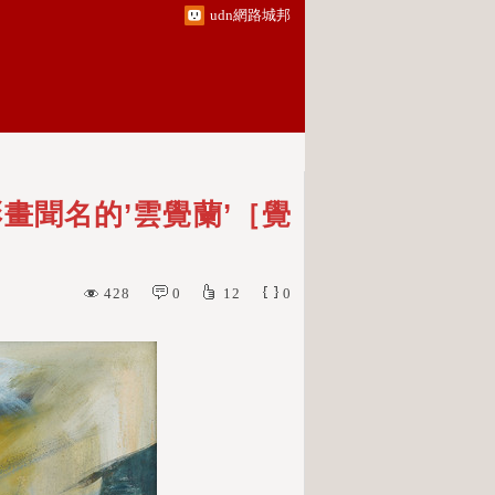
udn網路城邦
畫聞名的’雲覺蘭’［覺
428
0
12
0