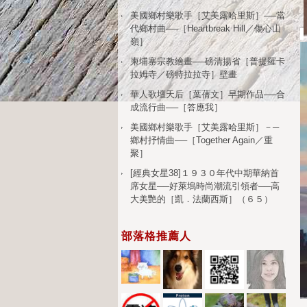
美國鄉村樂歌手［艾美露哈里斯］──當
代鄉村曲──［Heartbreak Hill／傷心山
嶺］
柬埔寨宗教繪畫──磅清揚省［普提羅卡
拉姆寺／磅特拉拉寺］壁畫
華人歌壇天后［葉蒨文］早期作品──合
成流行曲──［答應我］
美國鄉村樂歌手［艾美露哈里斯］－─
鄉村抒情曲──［Together Again／重
聚］
[經典女星38]１９３０年代中期華納首
席女星──好萊塢時尚潮流引領者──高
大美艷的［凱．法蘭西斯］（６５）
部落格推薦人