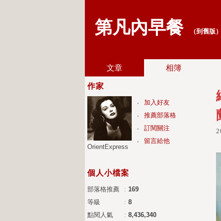
第凡內早餐
（
到舊版
文章
相簿
作家
加入好友
推薦部落格
訂閱關注
2
留言給他
OrientExpress
個人小檔案
部落格推薦
：
169
等級
：
8
點閱人氣
：
8,436,340