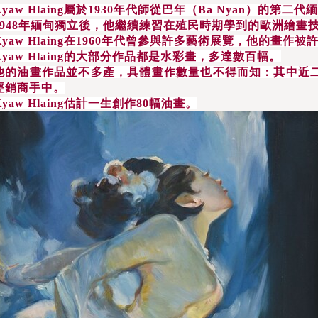
yaw Hlaing
屬於
1930
年代師從巴年（
Ba Nyan
）的第二代緬
948
年緬甸獨立後，他繼續練習在殖民時期學到的歐洲繪畫
yaw Hlaing
在
1960
年代曾參與許多藝術展覽，他的畫作被
yaw Hlaing
的大部分作品都是水彩畫，多達數百幅。
他的油畫作品並不多產，具體畫作數量也不得而知：其中近
經銷商手中。
yaw Hlaing
估計一生創作
80
幅油畫。