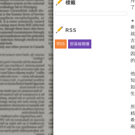
標籤

RSS
RSS
部落格聯播