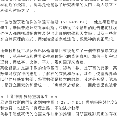
「泰勒斯的飛躍」。認為是他開啟了研究科學的大門，為人類立
「科學和哲學之父」。
一位改變宗教信仰的畢達哥拉斯（570-495.BC），他是泰勒斯的學生
的學生，畢氏曾經拜訪過泰勒斯，並聽從了泰勒斯的勸告也前往
他們倆人都同樣讚揚古埃及與巴比倫的數學和天文學，以及一些
探究自然原理的方式，用知識過濾宗教迷信，認識神的真正思想
畢達哥拉斯從古埃及與巴比倫遊學回來後創立了一個帶有濃厚玄
「數」，就是宇宙和世界發生種種變化的背後真相。相信一切宇
來理解，用數字、比例、平方、幾何圖形來表達。
「萬物皆數」是該學派的信仰基石，認為「數」是宇宙的要素、
過數學能窺探神的思想，了解神的玄奧和啟示。甚至可使靈魂昇
所以他們狂熱於數學，學習數學是根本的教義。其次是音樂，認
調，是對立因素的和諧統一，「寓整齊於變化」，因此音樂也被
🔸 上通神明 獲得靈魂永生 🔸🔸
畢達哥拉斯的門徒來到柏拉圖（429-347.BC）辦的學院與
服和激賞，也認為「真理之路」不能缺少數學。
因為數學逼使我們的心靈去作抽象的推理，引領靈魂對真正的存