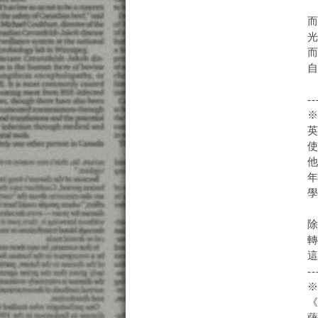
--
英
他
年
--
《