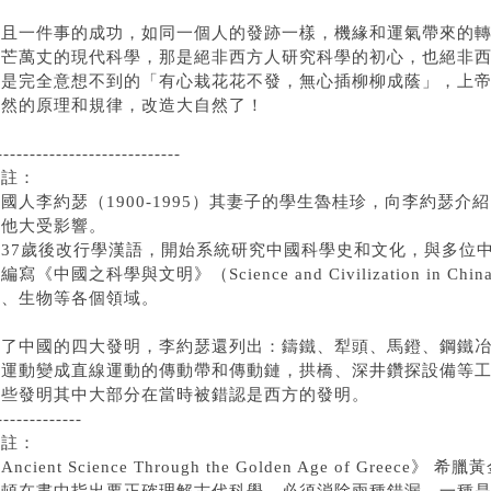
而且一件事的成功，如同一個人的發跡一樣，機緣和運氣帶來的
光芒萬丈的現代科學，那是絕非西方人研究科學的初心，也絕非
而是完全意想不到的「有心栽花花不發，無心插柳柳成蔭」，上
自然的原理和規律，改造大自然了！
----------------------------
※註：
國人李約瑟（1900-1995）其妻子的學生魯桂珍，向李約瑟
使他大受影響。
37歲後改行學漢語，開始系統研究中國科學史和文化，與多位中外
編寫《中國之科學與文明》（Science and Civilization i
學、生物等各個領域。
除了中國的四大發明，李約瑟還列出：鑄鐵、犁頭、馬鐙、鋼鐵
轉運動變成直線運動的傳動帶和傳動鏈，拱橋、深井鑽探設備等
這些發明其中大部分在當時被錯認是西方的發明。
-------------
※註：
Ancient Science Through the Golden Age of Greec