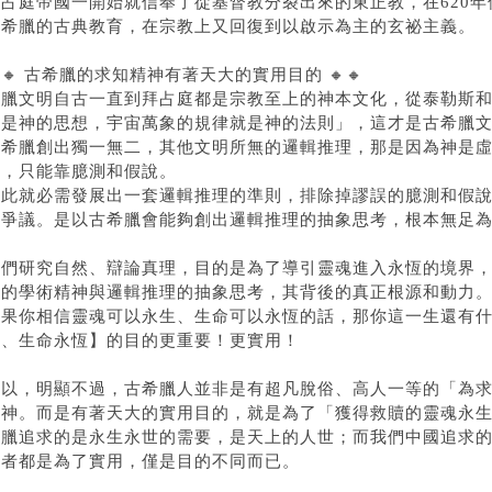
拜占庭帝國一開始就信奉了從基督教分裂出來的東正教，在620
了希臘的古典教育，在宗教上又回復到以啟示為主的玄祕主義。
🔸 古希臘的求知精神有著天大的實用目的 🔸🔸
希臘文明自古一直到拜占庭都是宗教至上的神本文化，從泰勒斯
就是神的思想，宇宙萬象的規律就是神的法則」，這才是古希臘
古希臘創出獨一無二，其他文明所無的邏輯推理，那是因為神是
秘，只能靠臆測和假說。
因此就必需發展出一套邏輯推理的準則，排除掉謬誤的臆測和假
的爭議。是以古希臘會能夠創出邏輯推理的抽象思考，根本無足
他們研究自然、辯論真理，目的是為了導引靈魂進入永恆的境界
知的學術精神與邏輯推理的抽象思考，其背後的真正根源和動力
如果你相信靈魂可以永生、生命可以永恆的話，那你這一生還有
生、生命永恆】的目的更重要！更實用！
所以，明顯不過，古希臘人並非是有超凡脫俗、高人一等的「為
精神。而是有著天大的實用目的，就是為了「獲得救贖的靈魂永
希臘追求的是永生永世的需要，是天上的人世；而我們中國追求
兩者都是為了實用，僅是目的不同而已。