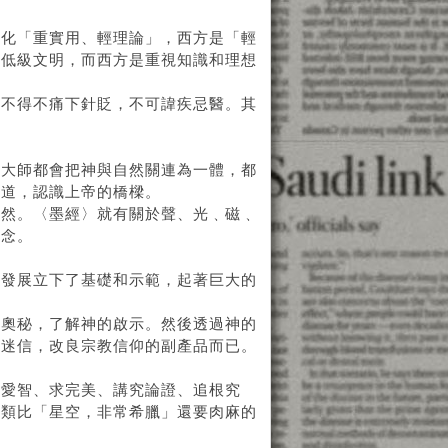
文化「重實用、輕理論」，西方是「輕
的低級文明，而西方是重視知識和理想
，不得不痛下針貶，不可諱疾忌醫。其
教大師都會把神與自然關連為一體，都
之道，認識上帝的橋樑。
自然。〈墨經〉就有關於聲、光﹑磁﹑
觀念。
學發展立下了基礎和示範，起著巨大的
的奧秘，了解神的啟示。然後透過神的
除迷信，改良宗教信仰的副產品而已。
群愛智、求完美、講究論證、追根究
這類比「星空，非常希臘」還要肉麻的