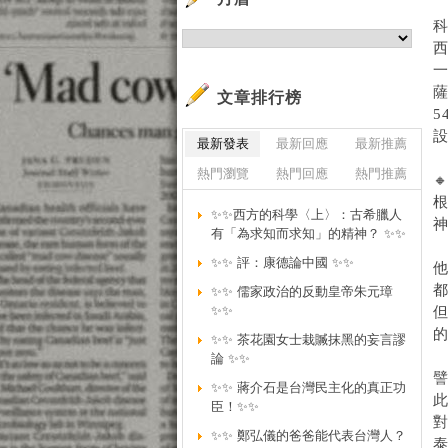
科
薩
文章排行榜
5
最新發表
最新回應
最新推薦
熱門瀏覽
熱門回應
熱門推薦

✨✨西方的科學〈上〉：古希臘人
有「為求知而求知」的精神？ ✨✨
✨✨ 評：康德論中國 ✨✨
✨✨ 儒家政治的反動皇帝朱元璋
✨✨
✨✨ 茶花園女士栽贓抹黑的妄言謬
論 ✨✨
✨✨ 蔣介石是台灣民主化的真正功
臣！✨✨
✨✨ 鄭弘儀的爸爸能代表台灣人？