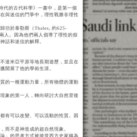
臘黃金時代的古代科學》一書中，是第一個
是在與迷信的鬥爭中，理性戰勝非理性
勒斯（Thales, 約625-
BC）兩人。因為他們兩人倡導了理性的假
的神話和迷信的解釋。
索不達米亞平原等地長期遊歷，並且在
希臘開展了他的學術生涯。
物質的一種運動力量，所有物體的運動
然現象的第一人，轉向研討大自然背後
是都有可以改變、可以流動的性質。因
的，而不是神造成的超自然現象。
理論」的思考方式被後世西方史家稱為