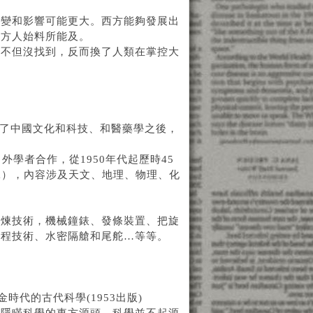
轉變和影響可能更大。西方能夠發展出
西方人始料所能及。
帝不但沒找到，反而換了人類在掌控大
介紹了中國文化和科技、和醫藥學之後，
學者合作，從1950年代起歷時45
n China），內容涉及天文、地理、物理、化
冶煉技術，機械鐘錶、發條裝置、把旋
工程技術、水密隔艙和尾舵…等等。
e》 希臘黃金時代的古代科學(1953出版)