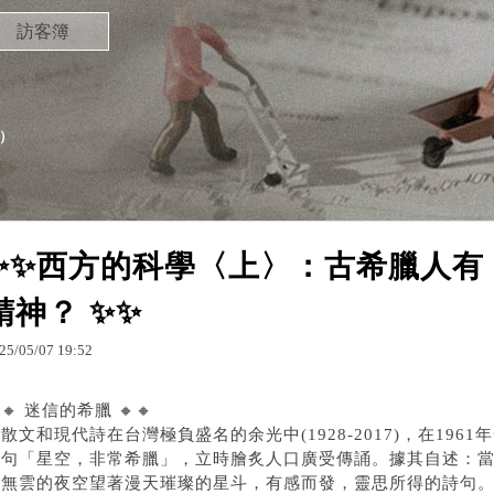
訪客簿
）
✨✨西方的科學〈上〉：古希臘人有
精神？ ✨✨
25
/
05
/
07
19
:
52
🔸 迷信的希臘 🔸🔸
散文和現代詩在台灣極負盛名的余光中(1928-2017)，在19
一句「星空，非常希臘」，立時膾炙人口廣受傳誦。據其自述：
澈無雲的夜空望著漫天璀璨的星斗，有感而發，靈思所得的詩句