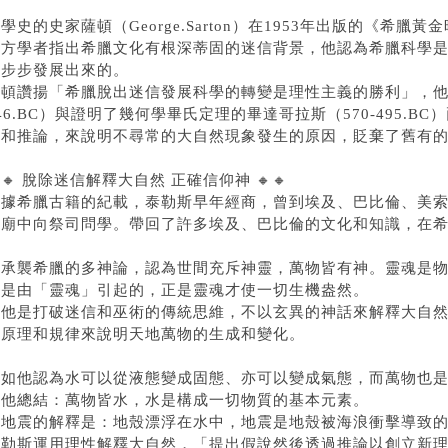
學史的史家薩頓（George.Sarton）在1953年出版的《希
西方學者指出希臘文化有根深蒂固的迷信背景，他認為希臘科學
一步步發展出來的。
頓讚揚「希臘脫出迷信發展科學的轉變是理性主義的勝利」，他歸功於泰
46.BC）與證明了幾何學畢氏定理的畢達哥拉斯（570-495.
設和推論，來說明不尋常的大自然現象發生的原因，貶棄了舊有
🔸 脫除迷信解釋大自然 正確信仰神 🔸🔸
根據希臘古籍的紀載，泰勒斯早年經商，曾到埃及、巴比倫、美
神廟中向祭司問學。帶回了許多埃及、巴比倫的文化和知識，在
他承襲希臘的多神論，認為世間充斥神靈，萬物皆有神。靈魂是
都是由「靈魂」引起的，正是靈魂才使一切生機盎然。
但他是打破迷信和巫術的傳統思維，不以玄異的神話來解釋大自
的原理和規律來說明天地萬物的生成和變化。
譬如他認為水可以從液態變成固態、亦可以變成氣態，而萬物也
此他總結：萬物皆水，水是構成一切物質的基本元素。
對地震的解釋是：地殼漂浮在水中，地震是地殼被海浪衝擊導致
泰勒斯運用理性解釋大自然，「提出假說然後透過推論以創立新