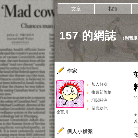
文章
相簿
157 的網誌
（
到舊版
作家
加入好友
推薦部落格
20
訂閱關注
留言給他
徐百川

以
個人小檔案