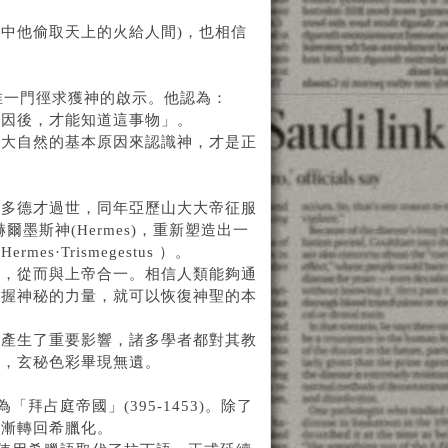
。
中他偷取天上的火給人間)，也相信
作為唯一門徑求獲神的啟示。他認為：
原因後，才能知道這事物」。
和大自然的基本原因來認識神，才是正
士多德才過世，同年亞歷山大大帝征服
爾墨斯神(Hermes)，重新塑造出一
Trismegestus ）。
朽，從而與上帝合一。相信人類能夠通
掌握神秘的力量，就可以恢復神聖的本
臘產生了重要影響，諸多學者都對其教
了，玄秘色彩畢現無遺。
拜占庭帝國」(395-1453)。除了
逐漸轉回希臘化。