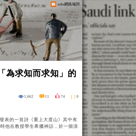
udn網路城邦
「為求知而求知」的
1,662
11
74
0
61年發表的一首詩《重上大度山》其中有
當時他在教授學生希臘神話，於一個清
。