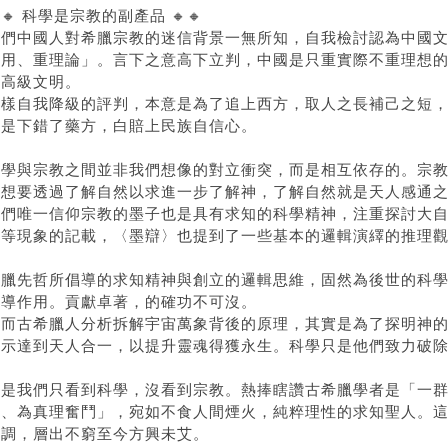
🔸 科學是宗教的副產品 🔸🔸
我們中國人對希臘宗教的迷信背景一無所知，自我檢討認為中國
實用、重理論」。言下之意高下立判，中國是只重實際不重理想
的高級文明。
這樣自我降級的評判，本意是為了追上西方，取人之長補己之短
實是下錯了藥方，白賠上民族自信心。
科學與宗教之間並非我們想像的對立衝突，而是相互依存的。宗
是想要透過了解自然以求進一步了解神，了解自然就是天人感通
我們唯一信仰宗教的墨子也是具有求知的科學精神，注重探討大
力等現象的記載，〈墨辯〉也提到了一些基本的邏輯演繹的推理
希臘先哲所倡導的求知精神與創立的邏輯思維，固然為後世的科
引導作用。貢獻卓著，的確功不可沒。
然而古希臘人分析拆解宇宙萬象背後的原理，其實是為了探明神
啟示達到天人合一，以提升靈魂得獲永生。科學只是他們致力破
但是我們只看到科學，沒看到宗教。熱捧瞎讚古希臘學者是「一
柢、為真理奮鬥」，宛如不食人間煙火，純粹理性的求知聖人。
論調，層出不窮至今方興未艾。