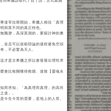
年使用希臘語取代了拉丁語，正式延續
和畢達哥拉斯開始，希臘人相信「真理
文明與眾不同的真正特色。
虛無飄渺，高深莫測的，要探討神的奧
說，並且可以規範辯論的過程避免空頭
為奇，不必驚為天人。
，這才是古希臘之所以會發展出理性求
。
什麼會比攸關獲得救贖、達致【靈魂永
求知而求知」「為真理而真理」的高尚
生之道」。
的是今生今世的需要，是地上的人世。