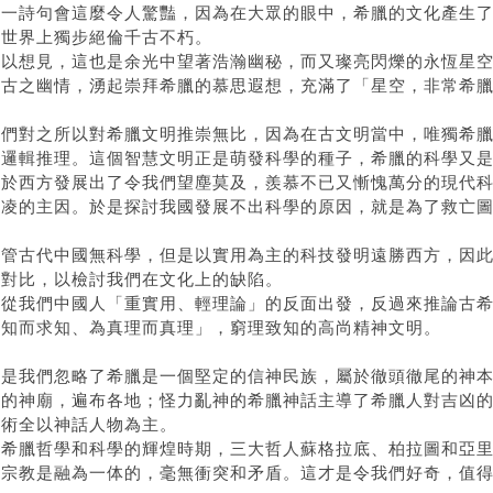
這一詩句會這麼令人驚豔，因為在大眾的眼中，希臘的文化產生
在世界上獨步絕倫千古不朽。
可以想見，這也是余光中望著浩瀚幽秘，而又璨亮閃爍的永恆星
思古之幽情，湧起崇拜希臘的慕思遐想，充滿了「星空，非常希
我們對之所以對希臘文明推崇無比，因為在古文明當中，唯獨希
的邏輯推理。這個智慧文明正是萌發科學的種子，希臘的科學又
由於西方發展出了令我們望塵莫及，羨慕不已又慚愧萬分的現代
欺凌的主因。於是探討我國發展不出科學的原因，就是為了救亡
盡管古代中國無科學，但是以實用為主的科技發明遠勝西方，因
的對比，以檢討我們在文化上的缺陷。
再從我們中國人「重實用、輕理論」的反面出發，反過來推論古
求知而求知、為真理而真理」，窮理致知的高尚精神文明。
但是我們忽略了希臘是一個堅定的信神民族，屬於徹頭徹尾的神
偉的神廟，遍布各地；怪力亂神的希臘神話主導了希臘人對吉凶
藝術全以神話人物為主。
在希臘哲學和科學的輝煌時期，三大哲人蘇格拉底、柏拉圖和亞
與宗教是融為一体的，毫無衝突和矛盾。這才是令我們好奇，值