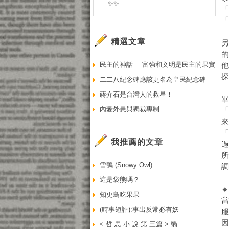
✨✨
精選文章
另
民主的神話──富強和文明是民主的果實
二二八紀念碑應該更名為皇民紀念碑
蔣介石是台灣人的救星！
內憂外患與獨裁專制
我推薦的文章
雪鴞 (Snowy Owl)
這是袋熊嗎？

知更鳥吃果果
當
(時事短評):事出反常必有妖
< 哲 思 小 說 第 三篇 > 翳