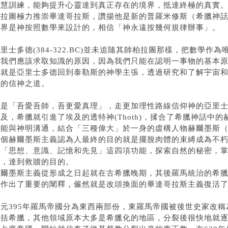
智慧訓練，能夠提升心靈達到真正存在的境界，抵達終極的真實
柏拉圖極力推崇畢達哥拉斯，讚揚他是新的普羅米修斯（希臘神話
世界是神按照數學來設計的，相信「神永遠按幾何規律辦事」。
里士多德(384-322.BC)並未追隨其師柏拉圖那樣，把數學
「我們應該求取知識的原因，因為我們只能在認明一事物的基本
也就是亞里士多德回到泰勒斯的神學主張，透過研究和了解宇宙
確的信神之道。
可是「吾愛吾師，吾更愛真理」，走更加理性路線信仰神的亞里
及，希臘就引進了埃及的透特神(Thoth)，揉合了希臘神話中的赫
能與神明溝通，結合「三種偉大」於一身的虛構人物赫爾墨斯（Hermes·
這個赫爾墨斯主義認為人最終的目的就是擺脫肉體的束縛成為不
過「思想、意識、記憶和先見」這四項功能，探索自然的秘密，
性，達到救贖的目的。
赫爾墨斯主義從形成之日起就在古希臘晚期，其後羅馬統治的希
義作出了重要的闡釋，儼然就是改頭換面的畢達哥拉斯主義復活
元395年羅馬帝國分為東西兩部份，東羅馬帝國被後世史家改稱為「
包括希臘，其他領域原本大多是希臘化的地區，分裂後很快地就