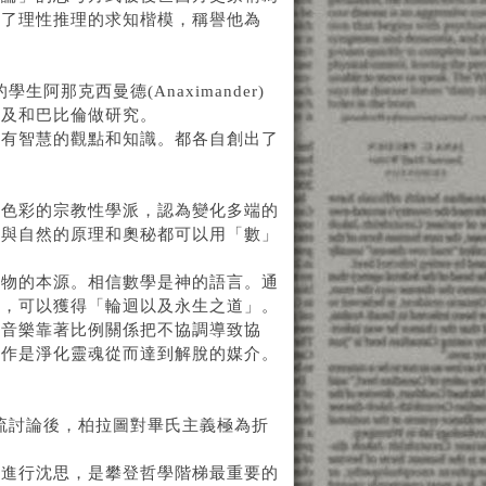
下了理性推理的求知楷模，稱譽他為
阿那克西曼德(Anaximander)
埃及和巴比倫做研究。
富有智慧的觀點和知識。都各自創出了
。
秘色彩的宗教性學派，認為變化多端的
宙與自然的原理和奧秘都可以用「數」
萬物的本源。相信數學是神的語言。通
華，可以獲得「輪迴以及永生之道」。
為音樂靠著比例關係把不協調導致協
看作是淨化靈魂從而達到解脫的媒介。
他交流討論後，柏拉圖對畢氏主義極為折
在進行沈思，是攀登哲學階梯最重要的