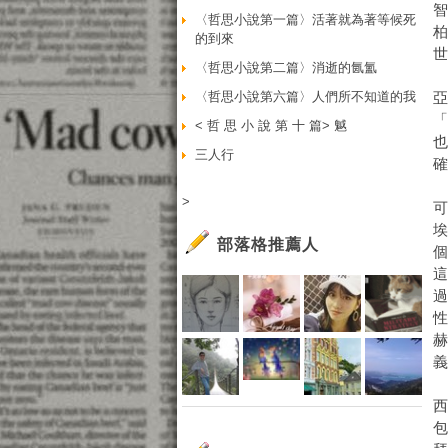
〈哲思小說第一篇〉活著就為著等候死
的到來
〈哲思小說第二篇〉消逝的氤氳
〈哲思小說第六篇〉人們所不知道的我
亞
< 哲 思 小 說 第 十 篇> 魆
三人行
>
埃
部落格推薦人
個
西