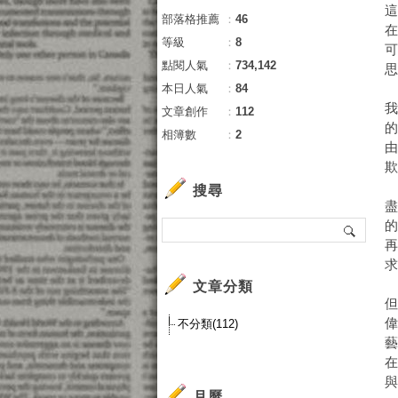
部落格推薦
：
46
等級
：
8
點閱人氣
：
734,142
本日人氣
：
84
文章創作
：
112
相簿數
：
2
搜尋
文章分類
不分類(112)
月曆