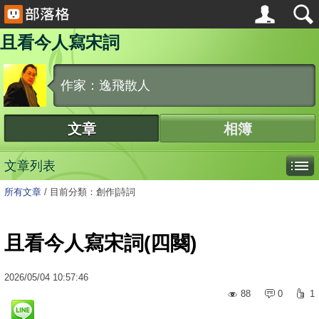
且看今人寫宋詞
作家：逸飛散人
文章
相簿
文章列表
所有文章
/
目前分類：創作|詩詞
且看今人寫宋詞(四闋)
2026
/
05
/
04
10:57:46
88
0
1