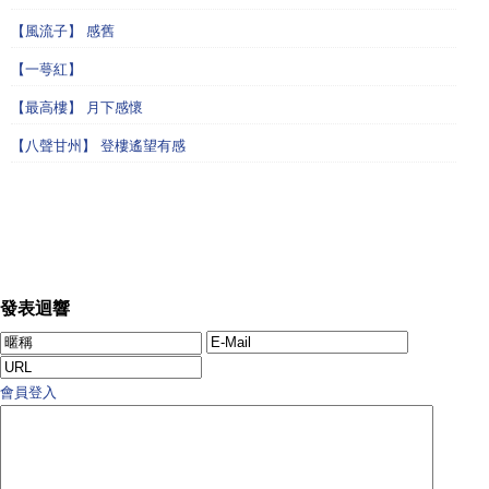
【風流子】 感舊
【一萼紅】
【最高樓】 月下感懷
【八聲甘州】 登樓遙望有感
發表迴響
會員登入