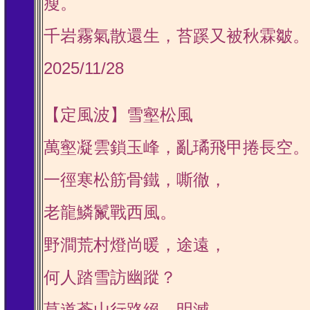
瘦。
千岩霧氣散還生，苔蹊又被秋霖皺。
2025/11/28
【定風波】雪壑松風
萬壑凝雲鎖玉峰，亂璚飛甲捲長空。
一徑寒松筋骨鐵，嘶徹，
老龍鱗鬣戰西風。
野澗荒村燈尚暖，途遠，
何人踏雪訪幽蹤？
莫道蒼山行路絕，明滅，