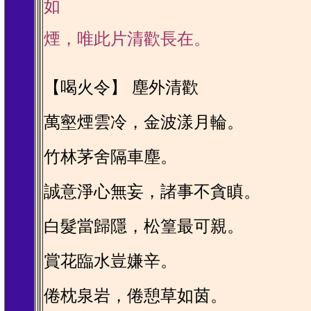
如
煙，唯此片清歡長在。
【喝火令】 塵外清歡
萬壑煙雲冷，金波漾月輪。
竹林茅舍隔車塵。
誠意淨心無妄，諸事不貪瞋。
白髮當歸隱，松篁最可親。
賞花臨水豈嫌辛。
倦枕泉岩，倦憩草如茵。