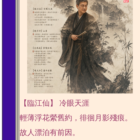
【臨江仙】 冷眼天涯
輕薄浮花縈舊約，徘徊月影殘痕。
故人漂泊有前因。