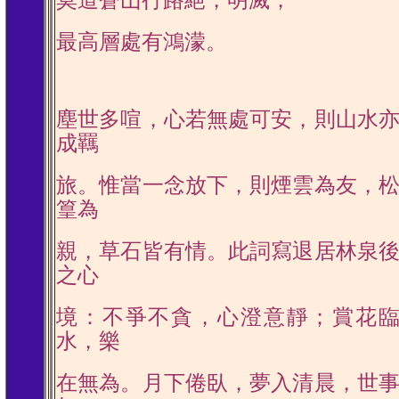
最高層處有鴻濛。
塵世多喧，心若無處可安，則山水
成羈
旅。惟當一念放下，則煙雲為友，
篁為
親，草石皆有情。此詞寫退居林泉
之心
境：不爭不貪，心澄意靜；賞花
水，樂
在無為。月下倦臥，夢入清晨，世