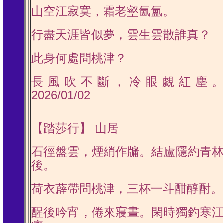
山空江寂寞，霜老壑氤氳。
行盡天涯皆似夢，雲生雲散誰真？
此身何處問桃津？
長風吹不斷，冷眼覷紅塵
2026/01/02
【踏莎行】 山居
石徑盤雲，煙綃作牖。結廬隱約青
後。
荷衣薜帶問桃津，三杯一斗酣醇酎。
醒後吟宵，倦來寢晝。閑時獨釣寒