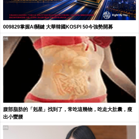
009829掌握AI關鍵 大華韓國KOSPI 50今強勢開募
PR
腹部脂肪的「剋星」找到了，常吃這幾物，吃走大肚囊，瘦
出小蠻腰
PR