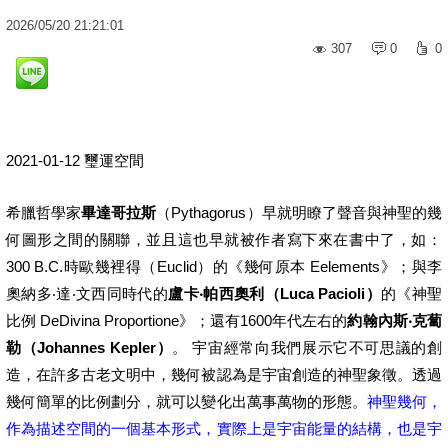
2026
/
05
/
20
21:21:01
307
0
0
2021-01-12 璽運空間
希臘哲學家
畢達哥拉斯
（Pythagorus）早就明瞭了聲音與神聖的幾
何圖形之間的關聯，並且這也早就被作者寫下來在書中了，如：
300 B.C.時歐幾裡得（Euclid）的《幾何原本 Eelements》；與李
奧納多‧達‧文西同時代的
盧卡‧帕西奧利（Luca Pacioli）
的《神聖
比例 DeDivina Proportione》；還有1600年代左右的
約翰內斯‧克蔔
勒（Johannes Kepler）
。 宇宙經常向我們展示它不可思議的創
造，在許多古老文明中，幾何被認為是宇宙創造的神聖象徵。透過
幾何簡單的比例劃分，就可以變化出萬事萬物的形態。
神聖幾何，
作為描述空間的一個基本形式，實際上是宇宙能量的結構，也是宇