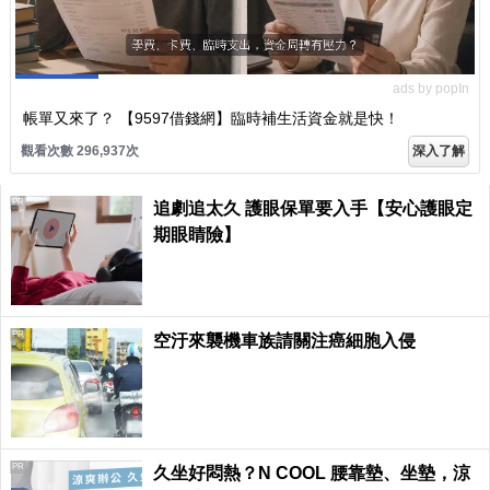
ads by popIn
帳單又來了？ 【9597借錢網】臨時補生活資金就是快！
觀看次數 296,937次
深入了解
PR
追劇追太久 護眼保單要入手【安心護眼定
期眼睛險】
PR
空汙來襲機車族請關注癌細胞入侵
PR
久坐好悶熱？N COOL 腰靠墊、坐墊，涼