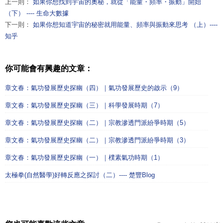
上一則：
如果你想找到宇宙的奧秘，就從「能量・頻率・振動」開始
（下） ---- 生命大數據
下一則：
如果你想知道宇宙的秘密就用能量、頻率與振動來思考 （上）----
知乎
你可能會有興趣的文章：
章文春：氣功發展歷史探幽（四）｜氣功發展歷史的啟示（9）
章文春：氣功發展歷史探幽（三）｜科學發展時期（7）
章文春：氣功發展歷史探幽（二）｜宗教滲透門派紛爭時期（5）
章文春：氣功發展歷史探幽（二）｜宗教滲透門派紛爭時期（3）
章文春：氣功發展歷史探幽（一）｜樸素氣功時期（1）
太極拳(自然醫學)好轉反應之探討（二）---- 楚豐Blog