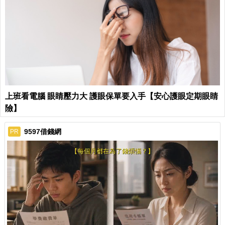
上班看電腦 眼睛壓力大 護眼保單要入手【安心護眼定期眼睛
險】
9597借錢網
PR