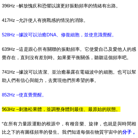
396Hz –解放愧疚和恐懼以讓更好振動頻率的情緒有出路。
417Hz –允許使人有挑戰感的情況的消除。
528Hz –據說可以治癒DNA、修復細胞，並使意識覺醒。
639Hz –這是跟心所有關聯的振動頻率。它使愛自己及愛他人的感
覺存在，直到沒有差別時。如果要平衡關係，聽聽這個頻率吧。
741Hz –據說可以清潔、並治癒暴露在電磁波中的細胞。也可以幫
助人們有信心與能力，去實現他們所希望的事。
852Hz –使直覺覺醒。
963Hz –刺激松果體，並調整身體到最佳、最原始的狀態。
“在所有力量跟運動的根源中，有種音樂、旋律，也就是與時間相
比之下的有圖樣頻率的發生。我們知道每個在物質宇宙中的
分子，