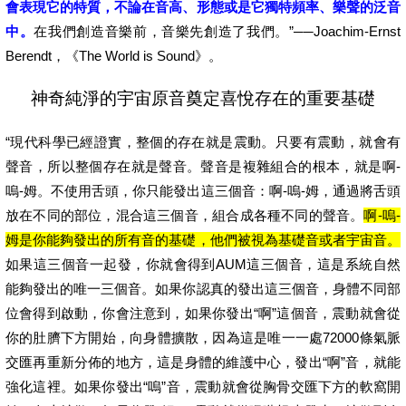
會表現它的特質，不論在音高、形態或是它獨特頻率、樂聲的泛音
中。
在我們創造音樂前，音樂先創造了我們。”──Joachim-Ernst
Berendt，《The World is Sound》。
神奇純淨的宇宙原音奠定喜悅存在的重要基礎
“現代科學已經證實，整個的存在就是震動。只要有震動，就會有
聲音，所以整個存在就是聲音。聲音是複雜組合的根本，就是啊-
嗚-姆。不使用舌頭，你只能發出這三個音：啊-嗚-姆，通過將舌頭
放在不同的部位，混合這三個音，組合成各種不同的聲音。
啊-嗚-
姆是你能夠發出的所有音的基礎，他們被視為基礎音或者宇宙音。
如果這三個音一起發，你就會得到AUM這三個音，這是系統自然
能夠發出的唯一三個音。如果你認真的發出這三個音，身體不同部
位會得到啟動，你會注意到，如果你發出“啊”這個音，震動就會從
你的肚臍下方開始，向身體擴散，因為這是唯一一處72000條氣脈
交匯再重新分佈的地方，這是身體的維護中心，發出“啊”音，就能
強化這裡。如果你發出“嗚”音，震動就會從胸骨交匯下方的軟窩開