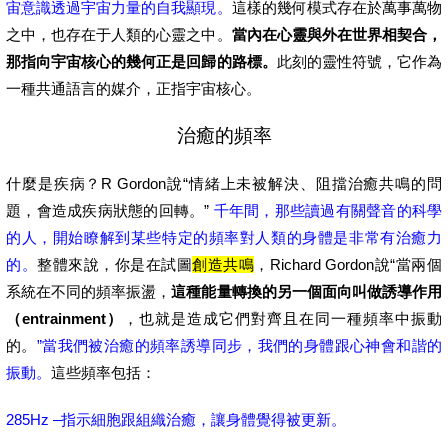
宙意識透過宇宙力量的自我顯現。
這樣的幾何模式存在於萬事萬物
之中，也存在于人類的心靈之中。
當內在心靈與外在世界相契合，
那指向宇宙核心的幾何正是回歸的路標。
此刻的靈性符號，它作為
一種共通語言的媒介，正指宇宙核心。
治癒的頻率
什麼是疾病？R Gordon說“情緒上未被解決、阻擋治癒共鳴的問
題，會造成疾病狀態的回轉。”
千年間，那些讀過有關聲音的科學
的人，開始瞭解到某些特定的頻率對人類的身體是非常有治癒力
的。
整體來說，你是在試圖
創造共鳴
，Richard Gordon說“當兩個
系統在不同的頻率振盪，
這種能量轉換的另一個面向叫做誘導作用
（entrainment）
，也就是造成它們對齊且在同一種頻率中振動
的。
”當我們被治癒的頻率誘導同步，我們的身體跟心神會和諧的
振動。
這些頻率包括：
285Hz –指示細胞跟組織治癒，讓身體覺得被更新。