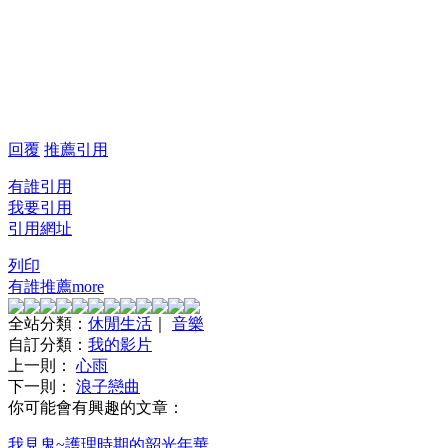
回覆
推薦
引用
有誰引用
我要引用
引用網址
列印
有誰推薦
more
全站分類：
休閒生活
｜
音樂
自訂分類：
我的影片
上一則：
心雨
下一則：
浪子戀曲
你可能會有興趣的文章：
我見鬼~護理時期的韶光年華