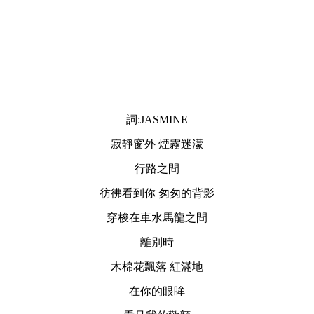
詞
:JASMINE
寂靜窗外
煙霧迷濛
行路之間
彷彿看到你
匆匆的背影
穿梭在車水馬龍之間
離別時
木棉花飄落
紅滿地
在你的眼眸