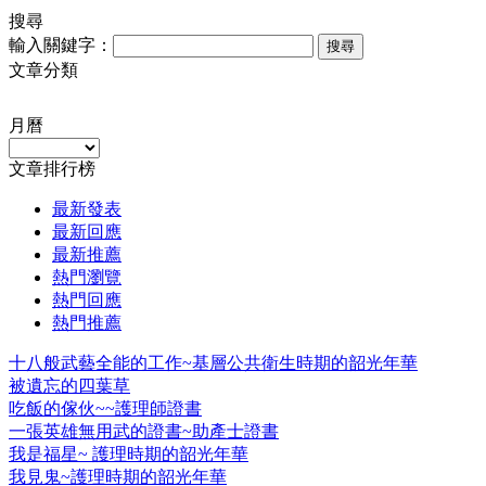
搜尋
輸入關鍵字：
搜尋
文章分類
月曆
文章排行榜
最新發表
最新回應
最新推薦
熱門瀏覽
熱門回應
熱門推薦
十八般武藝全能的工作~基層公共衛生時期的韶光年華
被遺忘的四葉草
吃飯的傢伙~~護理師證書
一張英雄無用武的證書~助產士證書
我是福星~ 護理時期的韶光年華
我見鬼~護理時期的韶光年華