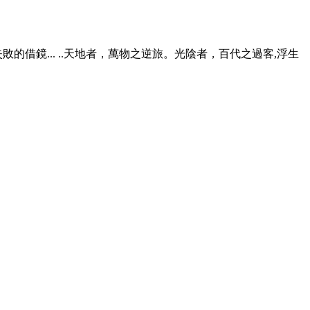
敗的借鏡... ..天地者，萬物之逆旅。光陰者，百代之過客,浮生