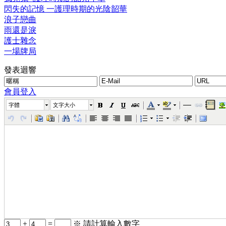
閃失的記憶 一護理時期的光陰韶華
浪子戀曲
雨還是淚
護士雜念
一場牌局
發表迴響
會員登入
字體
文字大小
+
=
※ 請計算輸入數字