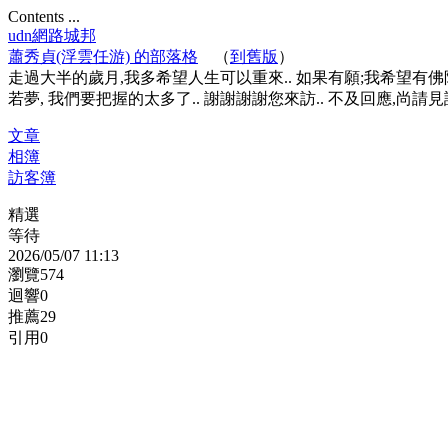
Contents ...
udn網路城邦
蕭秀貞(浮雲任游) 的部落格
（
到舊版
）
走過大半的歲月,我多希望人生可以重來.. 如果有願;我希望有佛陀
若夢, 我們要把握的太多了.. 謝謝謝謝您來訪.. 不及回應,尚請見諒.
文章
相簿
訪客簿
精選
等待
2026
/
05
/
07
11
:
13
瀏覽
574
迴響
0
推薦
29
引用
0