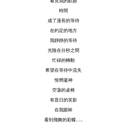
看見我的歡顏
時間
成了漫長的等待
在約定的地方
我靜靜的等待
光陰在分秒之間
忙碌的轉動
希望在等待中流失
悵惘凝神
空蕩的桌椅
有昔日的笑影
在我眼眸
看到飛舞的彩蝶…
..