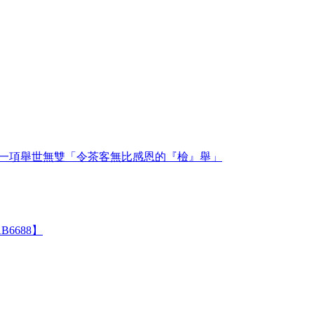
有一項舉世無雙「令茶客無比感恩的『檢』舉」
6688】