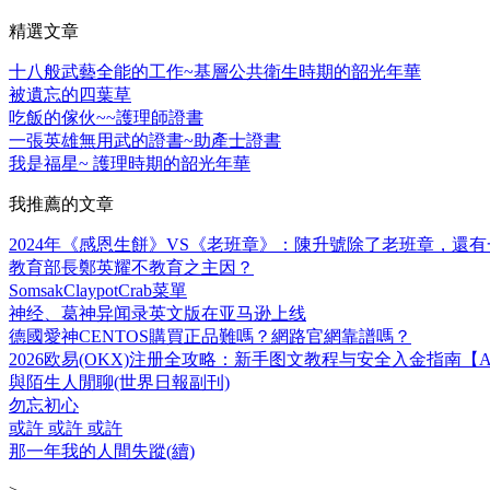
精選文章
十八般武藝全能的工作~基層公共衛生時期的韶光年華
被遺忘的四葉草
吃飯的傢伙~~護理師證書
一張英雄無用武的證書~助產士證書
我是福星~ 護理時期的韶光年華
我推薦的文章
2024年《感恩生餅》VS《老班章》：陳升號除了老班章，還
教育部長鄭英耀不教育之主因？
SomsakClaypotCrab菜單
神经、葛神异闻录英文版在亚马逊上线
德國愛神CENTOS購買正品難嗎？網路官網靠譜嗎？
2026欧易(OKX)注册全攻略：新手图文教程与安全入金指南【AB
與陌生人閒聊(世界日報副刊)
勿忘初心
或許 或許 或許
那一年我的人間失蹤(續)