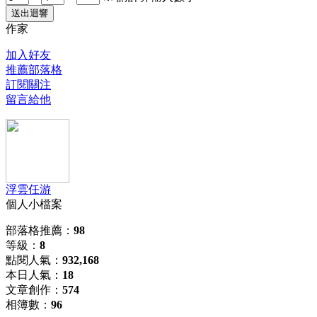
送出迴響
作家
加入好友
推薦部落格
訂閱關注
留言給他
浮雲任游
個人小檔案
部落格推薦
：
98
等級
：
8
點閱人氣
：
932,168
本日人氣
：
18
文章創作
：
574
相簿數
：
96