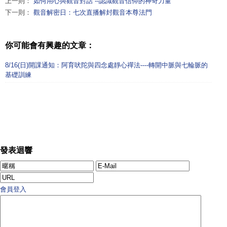
上一則：
如何用心與觀音對話 --認識觀音信仰的神奇力量
下一則：
觀音解密日：七次直播解封觀音本尊法門
你可能會有興趣的文章：
8/16(日)開課通知：阿育吠陀與四念處靜心禪法----轉開中脈與七輪脈的
基礎訓練
發表迴響
會員登入