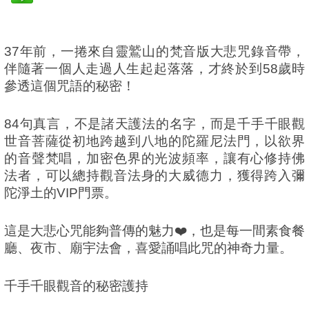
37年前，一捲來自靈鷲山的梵音版大悲咒錄音帶，
伴隨著一個人走過人生起起落落，才終於到58歲時
參透這個咒語的秘密！
84句真言，不是諸天護法的名字，而是千手千眼觀
世音菩薩從初地跨越到八地的陀羅尼法門，以欲界
的音聲梵唱，加密色界的光波頻率，讓有心修持佛
法者，可以總持觀音法身的大威德力，獲得跨入彌
陀淨土的VIP門票。
這是大悲心咒能夠普傳的魅力❤️，也是每一間素食餐
廳、夜市、廟宇法會，喜愛誦唱此咒的神奇力量。
千手千眼觀音的秘密護持