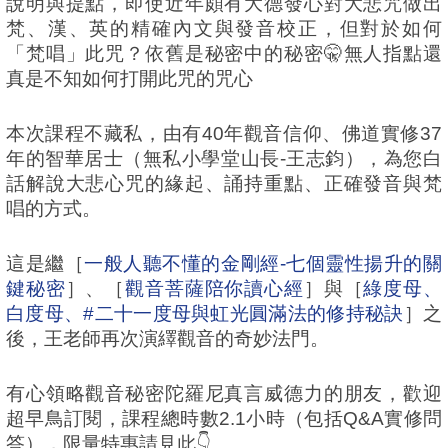
說明與提點，即使近年頗有大德發心對大悲咒做出
梵、漢、英的精確內文與發音校正，但對於如何
「梵唱」此咒？依舊是秘密中的秘密🤫無人指點還
真是不知如何打開此咒的咒心
本次課程不藏私，由有40年觀音信仰、佛道實修37
年的智華居士（無私小學堂山長-王志鈞），為您白
話解說大悲心咒的緣起、誦持重點、正確發音與梵
唱的方式。
這是繼［
一般人聽不懂的金剛經-七個靈性揚升的關
鍵秘密
］、［
觀音菩薩陪你讀心經
］與［
綠度母、
白度母、#二十一度母與虹光圓滿法的修持秘訣
］之
後，王老師再次演繹觀音的奇妙法門。
有心領略觀音秘密陀羅尼真言威德力的朋友，歡迎
超早鳥訂閱，課程總時數2.1小時（包括Q&A實修問
答），限量特惠請見此👇