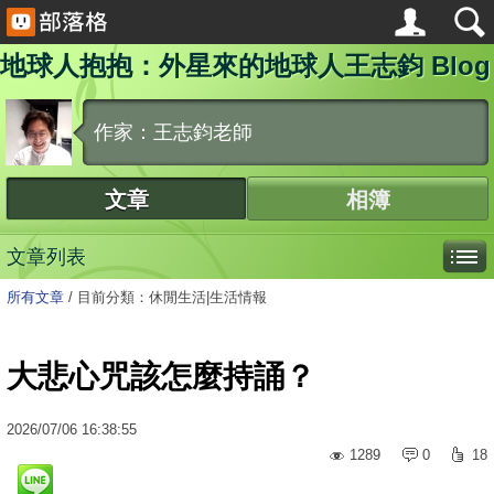
地球人抱抱：外星來的地球人王志鈞 Blog
作家：王志鈞老師
文章
相簿
文章列表
所有文章
/
目前分類：休閒生活|生活情報
大悲心咒該怎麼持誦？
2026
/
07
/
06
16:38:55
1289
0
18