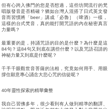
但有心跨入佛門的您是否想過，這些坊間流行的梵
唱版發音是否精確？猶如台灣人混搭了日式英文發
音而習慣將「beer」講成「必魯］（啤酒）一樣，
這樣的台式梵音，真的能打開咒語的內在秘密真言
力量嗎？
最重要的是，持誦咒語的目的是什麼？為什麼是這
84句？這84句又到底在講些什麼？以及咒語召請的
神秘力量又到底是什麼呢？
千手千眼觀世音菩薩的法相，究竟如何用手、用眼
撐住願意專心誦念大悲心咒的信徒呢？
40年靈性探索的精華彙整
我自己習佛多年，很少看到有人做到精準的翻譯、