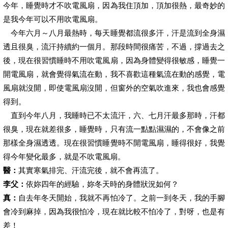
今年，睡覺時才不吹電風扇，因為我住頂加，頂加很熱，最奇妙的
是我今年可以不用吹電風扇。
今年六月～八月最熱時，每天睡覺都流很多汗，汗是流到全身濕
透且很臭，流汗持續約一個月。那段時間很痛苦，不過，撐過去之
後，現在很習慣睡時不用吹電風扇，因為身體變得很敏感，睡覺一
開電風扇，就會覺得氣流在動，我不喜歡這種氣流在動的感覺，電
風扇就沒開，即使電風扇沒開，但窗外的空氣吹進來，我也會感覺
得到。
直到今年八月，我睡時已不太流汗，六、七月汗最多那時，汗都
很臭，現在就差很多，睡覺時，只有流一點點濕濕的，不會像之前
那樣全身濕透透。現在很習慣睡覺時不開電風扇，睡得很好，我覺
得今年變化最多，就是不吹電風扇。
醫：
其實寒氣排完、汗流完後，就不會再流了。
李父：
依妳四年的經驗，妳冬天時的身體狀況如何？
真：
自去年冬天開始，我就不再怕冷了。之前一到冬天，我的手腳
會冷到麻掉，因為我很怕冷，現在就比較不怕冷了，對呀，也是有
差！