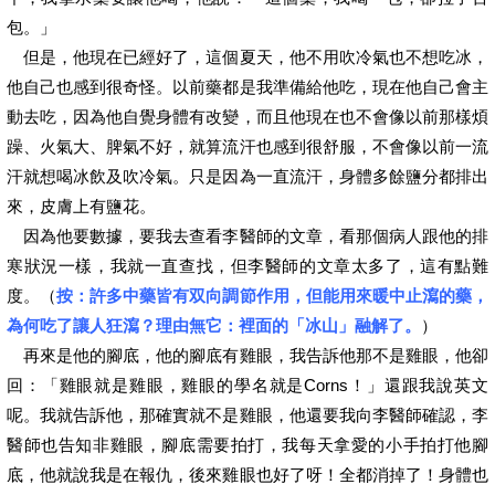
包。」
但是，他現在已經好了，這個夏天，他不用吹冷氣也不想吃冰，
他自己也感到很奇怪。以前藥都是我準備給他吃，現在他自己會主
動去吃，因為他自覺身體有改變，而且他現在也不會像以前那樣煩
躁、火氣大、脾氣不好，就算流汗也感到很舒服，不會像以前一流
汗就想喝冰飲及吹冷氣。只是因為一直流汗，身體多餘鹽分都排出
來，皮膚上有鹽花。
因為他要數據，要我去查看李醫師的文章，看那個病人跟他的排
寒狀況一樣，我就一直查找，但李醫師的文章太多了，這有點難
度。（
按：許多中藥皆有双向調節作用，但能用來暖中止瀉的藥，
為何吃了讓人狂瀉？理由無它：裡面的「冰山」融解了。
）
再來是他的腳底，他的腳底有雞眼，我告訴他那不是雞眼，他卻
回：「雞眼就是雞眼，雞眼的學名就是Corns！」還跟我說英文
呢。我就告訴他，那確實就不是雞眼，他還要我向李醫師確認，李
醫師也告知非雞眼，腳底需要拍打，我每天拿愛的小手拍打他腳
底，他就說我是在報仇，後來雞眼也好了呀！全都消掉了！身體也