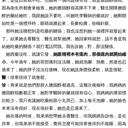
果，是從以前就不吃。但她有一個問題很奇怪，就是膽固醇很高。
因為衛生所都會來檢查，她的膽固醇很高降不下來，醫生開降膽固
醇的藥給她吃，我跟她說不要吃，叫她吃李醫師的藥就好，她剛開
始吃第一個禮拜時，眼睛就腫起來，長麥粒腫，俗稱針眼。
那時她沒聯想到是吃藥的關係；我也沒想到她一個禮拜就發起來
了。結果她去看醫生，醫生就幫她擠。她回家時就想，該不會是我
給她吃藥的關係？就打電話問我。我告訴她，對，那沒關係。
她西藥沒吃，就讓它發，
她眼睛裡本有瘜肉，那個瘜肉就開始縮
小
。今年過年，她的背部痛到沒法睡，她就泡腳、熱敷，然後也忍
過來了，她的脖子沒法往後轉。現在她說身體很柔軟，就是很鬆。
醫：
排寒排掉了就會鬆。
珍：
再來就是他們那群人膽固醇都過高，這幾次複檢時，我媽媽的
膽固醇指數都正常，她對李醫師的藥就很有信心。我媽媽的壞習慣
比較少，我只有讓她吃藥粉跟小丸而已，加上每天泡腳，她的臉色
本來沒有很好，現在很好看，她也是忍過來了。
她在痛的時候，我弟弟想帶她去看醫生，但我媽媽告訴他，是在
排寒，但我弟弟不能接受，覺得怎麼可能排寒會排到不能睡，因為