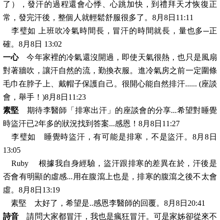
了），發汗的過程還會心悸、心跳加快，到禮拜天才恢復正
常，發完汗後，整個人就輕鬆舒服很多了。8月8日11:11
李璧如 上班吹冷氣時間長，冒汗的時間就長，量也多─正
確。8月8日 13:02
一心
今年家裡的冷氣還沒開過，即使天氣很熱，也只是風扇
對著牆吹，讓汗自然的流，勤換衣服。進冷氣房之前一定圍條
毛巾在脖子上、戴帽子保護自己。很開心能自然排汗...... (座談
會，舉手！)8月8日11:23
素堅
期待李醫師「排寒出汗」的座談會的分享...希望對睡覺
時盜汗已2年多的狀況找到答案...感恩！8月8日11:27
李璧如 睡覺時盜汗，有可能是排寒，不是盜汗。8月8日
13:05
Ruby 根據我自身經驗，盜汗跟排寒的差異在於，汗後是
否會有明顯的虛感...用在腹瀉上也是，排寒的腹瀉之後不太會
虛。8月8日13:19
素堅 太好了，希望是..感恩李醫師的回覆。8月8日20:41
詩音
請問大家都冒汗，我也是瘋狂冒汗。可是家姊卻從來不