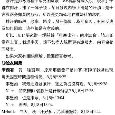
發汗是排寒過程中常見的症狀，8.6看診有病人說，現在肚子
都在排汗，排了一陣子後，某日發現內褲上清楚的汗漬：是子
宮與兩旁卵巢的形狀。所以是更精確地在排婦科的寒氣。
排汗的時段、頻率、跨度，發汗部位，為期多久，有何反應
及如何因應，這些都是有意義的。
所以，8.14要來辦一場關於「排寒出汗」的座談會，請老爹
當座上賓，我講半天，遠不如病人親歷更有說服力。內容會整
理發表。
如果大家有相關經驗，歡迎留言參考。
◎臉友回應
宋西有
賀，哇齋啊…原來那個發汗是排寒!有陣子我常出現
每天固定時間這種情況。8月8日9:35
李璧如 我最近還發腋汗，這之前從沒有過。8月8日9:38
Narci 請教醫師 發腋汗是什麼緣故? 8月8日12:36
李璧如 也是排寒。8月8日13:04
Narci 謝謝。8月8日13:04
Melodie
白天、晚上汗好多，尤其睡覺時。8月8日9:44