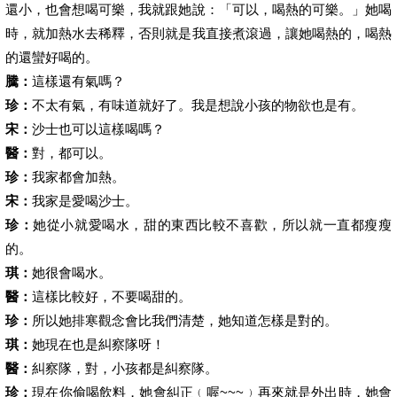
還小，也會想喝可樂，我就跟她說：「可以，喝熱的可樂。」她喝
時，就加熱水去稀釋，否則就是我直接煮滾過，讓她喝熱的，喝熱
的還蠻好喝的。
騰：
這樣還有氣嗎？
珍：
不太有氣，有味道就好了。我是想說小孩的物欲也是有。
宋：
沙士也可以這樣喝嗎？
醫：
對，都可以。
珍：
我家都會加熱。
宋：
我家是愛喝沙士。
珍：
她從小就愛喝水，甜的東西比較不喜歡，所以就一直都瘦瘦
的。
琪：
她很會喝水。
醫：
這樣比較好，不要喝甜的。
珍：
所以她排寒觀念會比我們清楚，她知道怎樣是對的。
琪：
她現在也是糾察隊呀！
醫：
糾察隊，對，小孩都是糾察隊。
珍：
現在你偷喝飲料，她會糾正﹙喔~~~﹚再來就是外出時，她會