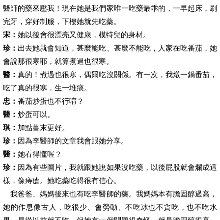
醫師的藥來壓我！現在她是我們家唯一吃藥最乖的，一早起床，刷
完牙，穿好制服，下樓她就先吃藥。
宋：
她以後會很漂亮又健康，模特兒的身材。
珍：
出去她就會知道，甚麼能吃、甚麼不能吃，人家在吃番茄，她
會說那很寒耶，就算煮過也很寒。
醫：
真的！煮過也很寒，偶爾吃沒關係。有一次，我燉一鍋番茄，
吃了真的很寒，生一堆痰。
忠：
番茄炒蛋也不行唷？
醫：
炒蛋可以。
琪：
加點薑末更好。
珍：
因為李醫師的文章我會跟她分享。
醫：
她看得懂喔？
珍：
因為有些圖片，我就跟她說如果沒吃藥，以後屁股就會爛成這
樣，像痔瘡。她吃藥吃得很有信心。
我爸爸、媽媽後來也有吃李醫師的藥。我媽媽本有膽固醇過高，
她的作息像古人，吃很少、會勞動、不吃冰也不貪吃，也不吃水