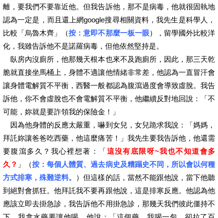
離，要我們不要靠近他。但我告訴他，那不是病毒，他就很固執地
認為一定是，而且還上網google搜尋相關資料，我先生是科學人，
比較「烏魯木齊」
（
按：意即不那麼一板一眼
）
，留學國外比較洋
化，我雖告訴他不是諾羅病毒，但他依然堅持是。
臥房內沒廁所，他那幾天根本也來不及跑廁所，因此，那三天乾
脆就直接坐馬桶上，身體不適讓他情緒非常差，他認為一直冒汗會
讓身體電解質不平衡，西醫一般都認為腹瀉過度會導致虛脫。我告
訴他，你不會虛脫也不會電解質不平衡，他繼續反對地回說：「不
可能，妳就是要詐領我的保險金！」
因為他身體的反應太嚴重，嚇到女兒，女兒跪求我說：「媽媽，
拜託妳讓爸爸吃西藥，他這麼痛苦！」我先生要我告訴他，他還需
要腹瀉多久？我心裡想著：「
這沒有底限呀~我也不知道會多
久？
」（
按：每個人體質、過去病史及糟蹋史不同，所以會以何種
方式排寒，殊難逆料。
）但這樣的話，當然不能跟他說，當下他聽
到絕對會抓狂。他拜託我不要再跟他說，這是排寒反應。他認為他
應該立即去掛急診，我告訴他不用掛急診，那幾天我們彼此僵持不
下，我拿水藥要讓他喝，他說：「這個藥，我喝一包，卻拉了百