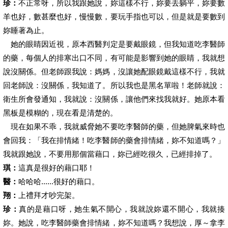
珍：
不正常呀，所以我跟她說，妳這樣不行，妳要去躺平，妳要數
羊也好，數甚麼也好，慢慢數，要玩手指也可以，但是就是要數到
妳睡著為止。
她的眼睛因近視，原本西醫判定是要戴眼鏡，但我知道吃李醫師
的藥，每個人的排寒出口不同，有可能是影響到她的眼睛，我就想
說沒關係。但老師跟我說：媽媽，沒讓她配眼鏡戴這樣不行，我就
回老師說：沒關係，我知道了。所以我也是黑名單啦！老師就說：
衛生所會發通知，我就說：沒關係，讓他們來找我就好。她原本看
黑板是模糊的，現在看是清楚的。
現在如果不乖，我就威脅她不要吃李醫師的藥，但她脾氣來時也
會回我：「我在排情緒！吃李醫師的藥會排情緒，妳不知道嗎？」
我就跟她說，不要用那個當藉口，妳已經吃很久，已經排掉了。
琪：
這真是很好的藉口耶！
醫：
哈哈哈......很好的藉口。
翔：
上禮拜才吵完架。
珍：
真的是藉口呀，她生氣不開心，我就說妳還不開心，我就揍
妳。她說，吃李醫師藥會排情緒，妳不知道嗎？我想說，厚～拿李