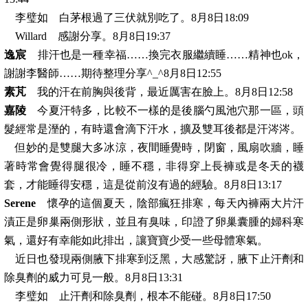
李璧如 白茅根過了三伏就別吃了。8月8日18:09
Willard 感謝分享。8月8日19:37
逸宸
排汗也是一種幸福……換完衣服繼續睡……精神也ok，
謝謝李醫師……期待整理分享^_^8月8日12:55
素芃
我的汗在前胸與後背，最近厲害在臉上。8月8日12:58
嘉陵
今夏汗特多，比較不一樣的是後腦勺風池穴那一區，頭
髮經常是溼的，有時還會滴下汗水，擴及雙耳後都是汗涔涔。
但妙的是雙腿大多冰涼，夜間睡覺時，閉窗，風扇吹牆，睡
著時常會覺得腿很冷，睡不穩，非得穿上長褲或是冬天的襪
套，才能睡得安穩，這是從前沒有過的經驗。8月8日13:17
Serene
懷孕的這個夏天，陰部瘋狂排寒，每天內褲兩大片汗
漬正是卵巢兩側形狀，並且有臭味，印證了卵巢囊腫的婦科寒
氣，還好有幸能如此排出，讓寶寶少受一些母體寒氣。
近日也發現兩側腋下排寒到泛黑，大感驚訝，腋下止汗劑和
除臭劑的威力可見一般。8月8日13:31
李璧如 止汗劑和除臭劑，根本不能碰。8月8日17:50