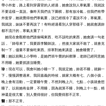
帶小外套，路上看到穿露背的人經過，她會說別人寒氣重，我就說
不要這樣一直說。像昨天我們去下圍棋，那有放冷氣，但我們有帶
外套穿，她就覺得他們寒氣重，說已經很冷了還說不冷，寒氣重。
我就說，妹妹不要再說了！有時經過看別人穿那樣子，她就會講妳
都不流汗的，寒氣太重了！
她現在會觀察他們誰偷喝東西、吃不該吃的東西，她會講一句老
話，「師母來了，我要跟李醫師說。」然後大家就不敢了，就會克
制一下，儘量不要偷吃東西。排寒對她來講是，她會睡覺了。
琪：
她以前剛上小學時，是她們班午覺的糾察隊，老師已經同意她
不用睡，她要抓誰沒睡覺。
珍：
現在可以，我會叫她小睡一下，我規定她，妳若不睡，就躺一
下，慢慢調整過來。我回嘉義的時候，娘家大概有七、八個小孩，
晚上會有活動，一定要睡午覺，不然到晚上六、七點，小孩就會想
睡了。以前她有金牌，不用睡，因為就算不睡，到晚上十一點，精
神還是很亢奮，別人覺得很好，但我覺得那不正常。
醫：
那不正常。