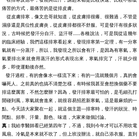
痛苦的方式，最痛苦的是從排皮膚。
從皮膚排寒，像文忠哥就知道，從皮膚排很癢、很難過，不管是
濕疹還是異位性皮膚炎，從皮膚排都很不舒服。可是發汗有很多狀
況，古時候把發汗分自汗、盜汗呀......各種說法，可是我從這幾年
的臨床經驗，我們這樣排寒看起來，發現排寒第一定理，有一分寒
氣就有一分蒸汗，所以，我發現之所以會有汗，是因為有寒氣，寒
氣要排出來就會用蒸汗的形式表現出來，寒氣排完了，汗就少很
多，即使運動後亦然。
發汗過程，有的會像水一樣流下來；有的一流就幾個月，真的會
嚇死人。之前真的也搞不清楚怎樣，有時候我甚至會想換個藥不要
排這麼厲害，不然怎麼辦？因為，發汗排寒最可怕的，是毛細孔打
開碰到風，寒氣就會進來，就很容易招惹新寒氣，這是最麻煩的一
點。今天請大家聚在一起，就這個主題---排寒時，發汗的狀況、時
間點、頻率、汗量、顏色、味道，大家來做個討論。
真：
我給李醫師看已經第四年了，不過，我到今年才可以不用吹電
風扇。冷氣是本來就不吹了，但上班沒辦法，就自己添衣服。直到