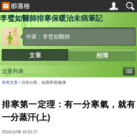
李璧如醫師排寒保暖治未病筆記
作家：李璧如醫師
文章
相簿
文章列表
所有文章
/
目前分類：知識學習|健康
排寒第一定理：有一分寒氣，就有
一分蒸汗(上)
2016
/
11
/
08
16:02:27