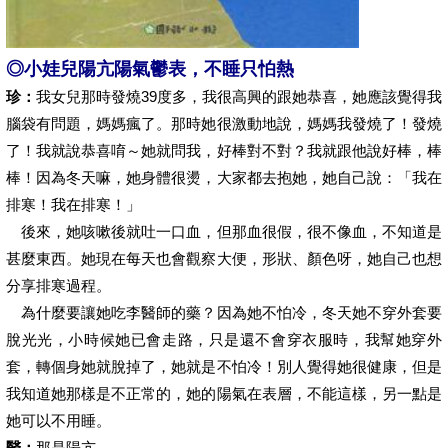
◎小娃兒陽亢陽氣鬱表，不睡只怕熱
珍：
我女兒那時發燒39度多，我很高興的跟她恭喜，她應該覺得我
腦袋有問題，媽媽瘋了。那時她很激動地說，媽媽我發燒了！發燒
了！我就說恭喜唷～她就問我，好棒對不對？我就跟他說好棒，棒
棒！因為冬天嘛，她身體很燙，大家都去抱她，她自己說：「我在
排寒！我在排寒！」
後來，她咳嗽後就吐一口血，但那血很假，很不像血，不知道是
甚麼東西。她現在每天也會觀察大便，形狀、顏色呀，她自己也想
分享排寒過程。
為什麼要讓她吃李醫師的藥？因為她不怕冷，冬天她不穿外套要
脫光光，小時候她已會走路，只是還不會穿衣服時，我幫她穿外
套，轉個身她就脫掉了，她就是不怕冷！別人覺得她很健康，但是
我知道她那樣是不正常的，她的陽氣在表層，不能這樣，另一點是
她可以不用睡。
醫：
那是陽亢。