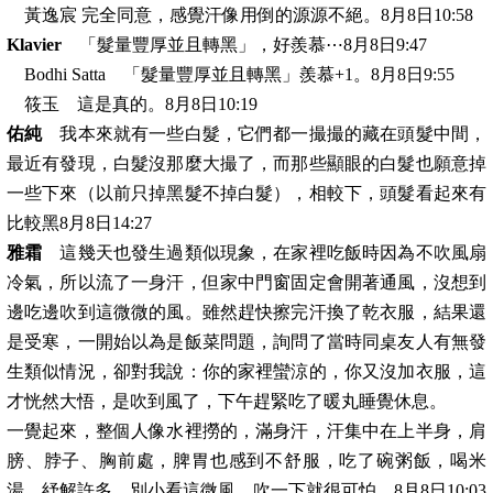
黃逸宸 完全同意，感覺汗像用倒的源源不絕。8月8日10:58
Klavier
「髮量豐厚並且轉黑」，好羨慕⋯8月8日9:47
Bodhi Satta 「髮量豐厚並且轉黑」羨慕+1。8月8日9:55
筱玉 這是真的。8月8日10:19
佑純
我本來就有一些白髮，它們都一撮撮的藏在頭髮中間，
最近有發現，白髮沒那麼大撮了，而那些顯眼的白髮也願意掉
一些下來（以前只掉黑髮不掉白髮），相較下，頭髮看起來有
比較黑8月8日14:27
雅霜
這幾天也發生過類似現象，在家裡吃飯時因為不吹風扇
冷氣，所以流了一身汗，但家中門窗固定會開著通風，沒想到
邊吃邊吹到這微微的風。雖然趕快擦完汗換了乾衣服，結果還
是受寒，一開始以為是飯菜問題，詢問了當時同桌友人有無發
生類似情況，卻對我說：你的家裡蠻涼的，你又沒加衣服，這
才恍然大悟，是吹到風了，下午趕緊吃了暖丸睡覺休息。
一覺起來，整個人像水裡撈的，滿身汗，汗集中在上半身，肩
膀、脖子、胸前處，脾胃也感到不舒服，吃了碗粥飯，喝米
湯，紓解許多。別小看這微風，吹一下就很可怕。8月8日10:03