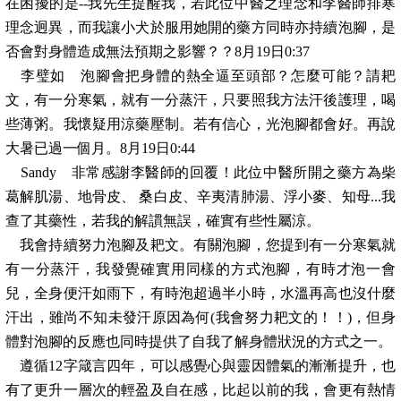
在困擾的是--我先生提醒我，若此位中醫之理念和李醫師排寒
理念迥異，而我讓小犬於服用她開的藥方同時亦持續泡腳，是
否會對身體造成無法預期之影響？？8月19日0:37
李璧如 泡腳會把身體的熱全逼至頭部？怎麼可能？請耙
文，有一分寒氣，就有一分蒸汗，只要照我方法汗後護理，喝
些薄粥。我懷疑用涼藥壓制。若有信心，光泡腳都會好。再說
大暑已過一個月。8月19日0:44
Sandy 非常感謝李醫師的回覆！此位中醫所開之藥方為柴
葛解肌湯、地骨皮、 桑白皮、辛夷清肺湯、浮小麥、知母...我
查了其藥性，若我的解謴無誤，確實有些性屬涼。
我會持續努力泡腳及耙文。有關泡腳，您提到有一分寒氣就
有一分蒸汗，我發覺確實用同樣的方式泡腳，有時才泡一會
兒，全身便汗如雨下，有時泡超過半小時，水溫再高也沒什麼
汗出，雖尚不知未發汗原因為何(我會努力耙文的！！)，但身
體對泡腳的反應也同時提供了自我了解身體狀況的方式之一。
遵循12字箴言四年，可以感覺心與靈因體氣的漸漸提升，也
有了更升一層次的輕盈及自在感，比起以前的我，會更有熱情