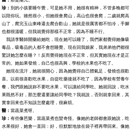
珍：
別的小孩要睡午覺，可是她不用，她很有精神，不管多晚都可
以陪你玩。雖然很小，但她很會爬山，高山也很會爬，二歲就爬高
山了，爬完玉山東峰還去爬合歡山，她就是很厲害都不怕冷，手腳
也都很溫暖，但我就覺得那樣不正常，因為不睡不行。
我請李醫師開藥給她吃，現在她可以睡了，我們家都覺得她像吸
毒品，吸毒品的人都不會想睡覺。現在回我娘家，我弟弟他們都很
驚訝她怎麼在睡？！反而覺得她現在不正常，但其實她現在才是正
常的。她如果發燒，自己也很高興，學校的水果也不吃了。
她現在流汗，她就很開心，因為她覺得自己體氣足，發燒也很歡
喜。以前很喜歡吃水果，自從吃藥後就不吃了，因為學校有營養午
餐，我們跟她說妳不要吃水果，可以讓給同學吃。她就回說，吃水
果既然不好，那怎麼還要讓給同學吃？我就說，否則就拿回來，其
實拿回來也不知該怎麼處理，很麻煩。
醫：
當蔬菜煮呀。
珍：
有些像芭樂，當蔬菜煮也蠻奇怪。像她的老師都會跟她說，吃
水果很好，她會一直回：好，但默默地放在袋子裡再帶回來。像她