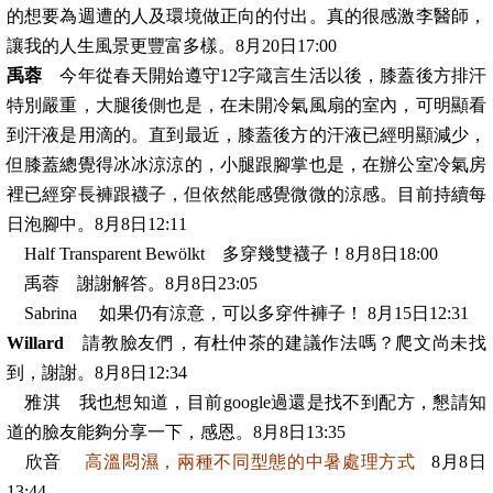
的想要為週遭的人及環境做正向的付出。真的很感激李醫師，
讓我的人生風景更豐富多樣。8月20日17:00
禹蓉
今年從春天開始遵守12字箴言生活以後，膝蓋後方排汗
特別嚴重，大腿後側也是，在未開冷氣風扇的室內，可明顯看
到汗液是用滴的。直到最近，膝蓋後方的汗液已經明顯減少，
但膝蓋總覺得冰冰涼涼的，小腿跟腳掌也是，在辦公室冷氣房
裡已經穿長褲跟襪子，但依然能感覺微微的涼感。目前持續每
日泡腳中。8月8日12:11
Half Transparent Bewölkt 多穿幾雙襪子！8月8日18:00
禹蓉 謝謝解答。8月8日23:05
Sabrina 如果仍有涼意，可以多穿件褲子！ 8月15日12:31
Willard
請教臉友們，有杜仲茶的建議作法嗎？爬文尚未找
到，謝謝。8月8日12:34
雅淇 我也想知道，目前google過還是找不到配方，懇請知
道的臉友能夠分享一下，感恩。8月8日13:35
欣音
高溫悶濕，兩種不同型態的中暑處理方式
8月8日
13:44