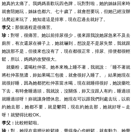
她真的太痛了。我媽媽喜歡玩四色牌，玩對對啦，她的姊妹回來時
就會陪她玩，姊妹也都六、七十歲了，就會想要玩，但她已經沒辦
法爬起來玩了，她知道這是排寒，現在忍過去就好了。
李父：
那個過程是很痛苦。
珍：
對呀，很痛苦。她以前排尿很少，後來跟我說她尿急來不及去
廁所，有次還尿在褲子上，她就嚇到，想說是不是尿失禁，我就跟
她說那不是，但後來也沒有了，現在都很正常，排尿、排便都很輕
鬆，所以，媽媽的改變很大。
就藥粉，還喝杜仲茶。她本來晚上睡不著，我就說：「睡不著就
將杜仲茶熬濃，妳如果喝三包後，就會很好入睡了。」結果她現在
就很好睡，因為她都把杜仲茶當水喝，現在就睡得很好，她說藥吃
下去，有時會睡過頭，我就說，沒關係，妳又沒跟人有約，睡過頭
就睡過頭呀！妳就讓身體休息。她現在可以跟我們到處去玩，以前
約她去那，她都不要，就是鬱悶，現在約她去那，她就好呀～走
呀！就變得比較OK。
李父：
比較輕鬆啦。
珍：
對，她現在肩膀比較鬆後，覺得身心也輕鬆，就有動力。她覺