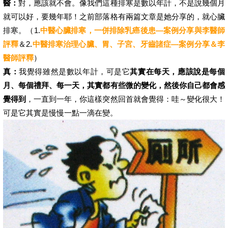
醫：
對，應該就不會。像我們這種排寒是數以年計，不是說幾個月
就可以好，要幾年耶！之前部落格有兩篇文章是她分享的，就心臟
排寒。（1.
中醫心臟排寒，一併排除乳癌後患—案例分享與李醫師
評釋
＆2.
中醫排寒治理心臟、胃、子宮、牙齒諸症—案例分享＆李
醫師評釋
）
真：
我覺得雖然是數以年計，可是它
其實在每天，應該說是每個
月、每個禮拜、每一天，其實都有些微的變化，然後你自己都會感
覺得到
，一直到一年，你這樣突然回首就會覺得：哇～變化很大！
可是它其實是慢慢一點一滴在變。