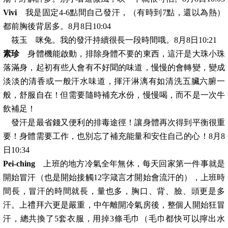
Vivi
我是固定4-6點間自己發汗，（有時到7點，還以為熱）
都前胸後背居多。8月8日10:04
筱玉 咪兔。我的發汗持續很長一段時間哦。8月8日10:21
素珍
身體機能啟動，排除身體不要的東西，這汗是大珠小珠
落滿身，起初有些人會有不好聞的味道，慢慢的會轉變，變成
淡淡的清香或一般汗水味道，揮汗淋漓有如清洗五臟六腑一
般，舒服自在！但需要隨時補充水份，慢慢喝，而不是一次牛
飲補足！
發汗是最省錢又便利的排毒途徑！讓身體再次得到平衡很重
要！身體需要工作，也別忘了補充能量和安住自己的心！8月8
日10:34
Pei-ching
上班的地方冷氣全年無休，每天回家第一件事就是
開始冒汗（也是開始接觸12字箴言才開始會流汗的），上班時
間長，冒汗的時間就長，量也多，胸口、背、臉、頭更是多
汗。上禮拜六更是嚴重，中午離開冷氣房後，整個人開始狂冒
汗，總共換了5套衣服，用掉3條毛巾（毛巾都快可以擰出水