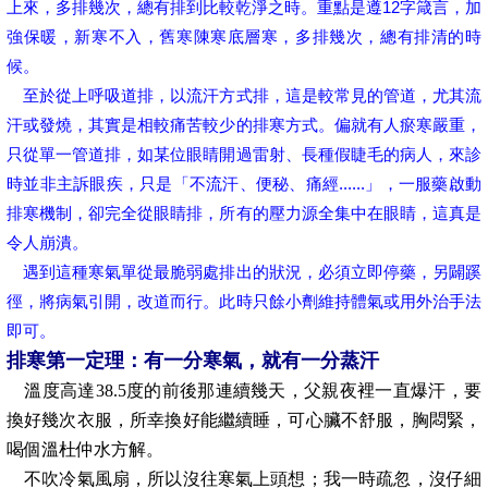
上來，多排幾次，總有排到比較乾淨之時。重點是遵12字箴言，加
強保暖，新寒不入，舊寒陳寒底層寒，多排幾次，總有排清的時
候。
至於從上呼吸道排，以流汗方式排，這是較常見的管道，尤其流
汗或發燒，其實是相較痛苦較少的排寒方式。偏就有人瘀寒嚴重，
只從單一管道排，如某位眼睛開過雷射、長種假睫毛的病人，來診
時並非主訴眼疾，只是「不流汗、便秘、痛經......」，一服藥啟動
排寒機制，卻完全從眼睛排，所有的壓力源全集中在眼睛，這真是
令人崩潰。
遇到這種寒氣單從最脆弱處排出的狀況，必須立即停藥，另闢蹊
徑，將病氣引開，改道而行。此時只餘小劑維持體氣或用外治手法
即可。
排寒第一定理：有一分寒氣，就有一分蒸汗
溫度高達38.5度的前後那連續幾天，父親夜裡一直爆汗，要
換好幾次衣服，所幸換好能繼續睡，可心臟不舒服，胸悶緊，
喝個溫杜仲水方解。
不吹冷氣風扇，所以沒往寒氣上頭想；我一時疏忽，沒仔細