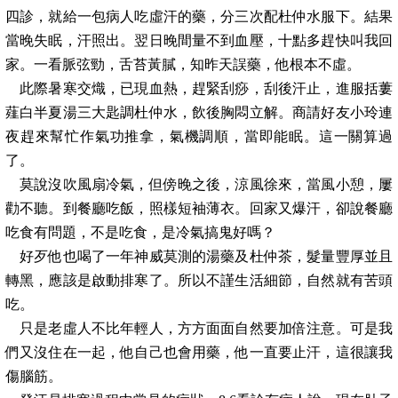
四診，就給一包病人吃虛汗的藥，分三次配杜仲水服下。結果
當晚失眠，汗照出。翌日晚間量不到血壓，十點多趕快叫我回
家。一看脈弦勁，舌苔黃膩，知昨天誤藥，他根本不虛。
此際暑寒交熾，已現血熱，趕緊刮痧，刮後汗止，進服括蔞
薤白半夏湯三大匙調杜仲水，飲後胸悶立解。商請好友小玲連
夜趕來幫忙作氣功推拿，氣機調順，當即能眠。這一關算過
了。
莫說沒吹風扇冷氣，但傍晚之後，涼風徐來，當風小憩，屢
勸不聽。到餐廳吃飯，照樣短袖薄衣。回家又爆汗，卻說餐廳
吃食有問題，不是吃食，是冷氣搞鬼好嗎？
好歹他也喝了一年神威莫測的湯藥及杜仲茶，髮量豐厚並且
轉黑，應該是啟動排寒了。所以不謹生活細節，自然就有苦頭
吃。
只是老虛人不比年輕人，方方面面自然要加倍注意。可是我
們又沒住在一起，他自己也會用藥，他一直要止汗，這很讓我
傷腦筋。