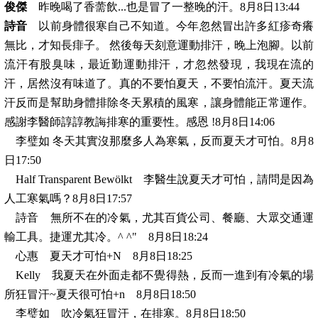
俊傑
昨晚喝了香薷飲...也是冒了一整晚的汗。8月8日13:44
詩音
以前身體很寒自己不知道。今年忽然冒出許多紅疹奇癢
無比，才知長痱子。 然後每天刻意運動排汗，晚上泡腳。以前
流汗有股臭味，最近勤運動排汗，才忽然發現，我現在流的
汗，居然沒有味道了。真的不要怕夏天，不要怕流汗。夏天流
汗反而是幫助身體排除冬天累積的風寒，讓身體能正常運作。
感謝李醫師諄諄教誨排寒的重要性。感恩 !8月8日14:06
李璧如 冬天其實沒那麼多人為寒氣，反而夏天才可怕。8月8
日17:50
Half Transparent Bewölkt 李醫生說夏天才可怕，請問是因為
人工寒氣嗎？8月8日17:57
詩音 無所不在的冷氣，尤其百貨公司、餐廳、大眾交通運
輸工具。捷運尤其冷。^ ^" 8月8日18:24
心惠 夏天才可怕+N 8月8日18:25
Kelly 我夏天在外面走都不覺得熱，反而一進到有冷氣的場
所狂冒汗~夏天很可怕+n 8月8日18:50
李璧如 吹冷氣狂冒汗，在排寒。8月8日18:50