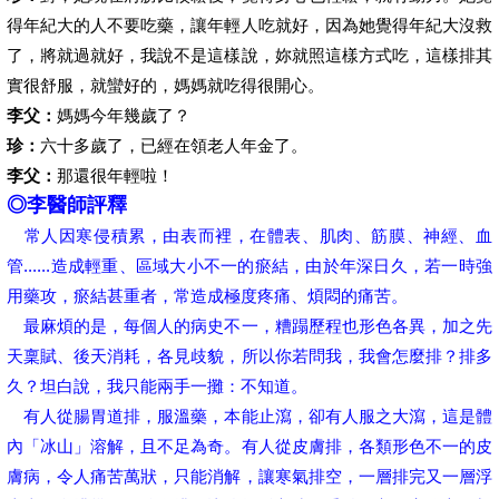
得年紀大的人不要吃藥，讓年輕人吃就好，因為她覺得年紀大沒救
了，將就過就好，我說不是這樣說，妳就照這樣方式吃，這樣排其
實很舒服，就蠻好的，媽媽就吃得很開心。
李父：
媽媽今年幾歲了？
珍：
六十多歲了，已經在領老人年金了。
李父：
那還很年輕啦！
◎李醫師評釋
常人因寒侵積累，由表而裡，在體表、肌肉、筋膜、神經、血
管......造成輕重、區域大小不一的瘀結，由於年深日久，若一時強
用藥攻，瘀結甚重者，常造成極度疼痛、煩悶的痛苦。
最麻煩的是，每個人的病史不一，糟蹋歷程也形色各異，加之先
天稟賦、後天消耗，各見歧貌，所以你若問我，我會怎麼排？排多
久？坦白說，我只能兩手一攤：不知道。
有人從腸胃道排，服溫藥，本能止瀉，卻有人服之大瀉，這是體
內「冰山」溶解，且不足為奇。有人從皮膚排，各類形色不一的皮
膚病，令人痛苦萬狀，只能消解，讓寒氣排空，一層排完又一層浮