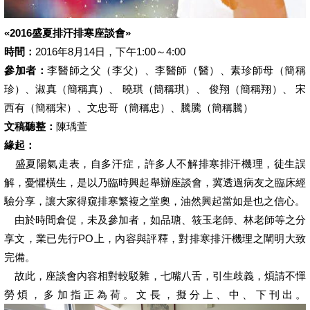
«2016盛夏排汗排寒座談會»
時間：
2016年8月14日，下午1:00～4:00
參加者：
李醫師之父（李父）、李醫師（醫）、素珍師母（簡稱
珍）、淑真（簡稱真）、 曉琪（簡稱琪）、 俊翔（簡稱翔）、 宋
西有（簡稱宋）、文忠哥（簡稱忠）、騰騰（簡稱騰）
文稿聽整：
陳瑀萱
緣起：
盛夏陽氣走表，自多汗症，許多人不解排寒排汗機理，徒生誤
解，憂懼橫生，是以乃臨時興起舉辦座談會，冀透過病友之臨床經
驗分享，讓大家得窺排寒繁複之堂奧，油然興起當如是也之信心。
由於時間倉促，未及參加者，如品瑭、筱玉老師、林老師等之分
享文，業已先行PO上，內容與評釋，對排寒排汗機理之闡明大致
完備。
故此，座談會內容相對較駁雜，七嘴八舌，引生歧義，煩請不憚
勞煩，多加指正為荷。文長，擬分上、中、下刊出。