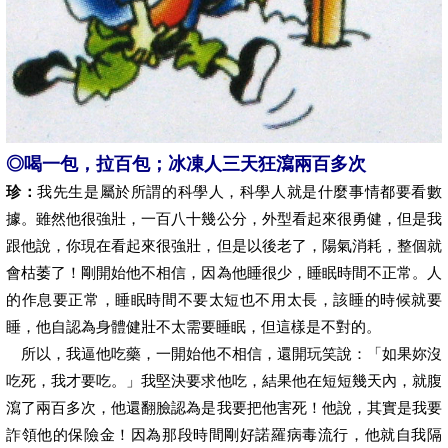
◎喝一包，拉百包；冰凍人三天狂瀉兩百多次
珍：
我先生是屬於所謂的科學人，科學人就是什麼事情都要看數
據。雖然他很強壯，一百八十幾公分，外型看起來很勇健，但是我
跟他說，你現在看起來很強壯，但是以後老了，陽氣消耗，整個就
會枯萎了！剛開始他不相信，因為他睡很少，睡眠時間不正常。人
的作息要正常，睡眠時間不要太短也不用太長，該睡的時候就要
睡，他自認為身體健壯不太需要睡眠，但這樣是不對的。
所以，我逼他吃藥，一開始他不相信，還開玩笑說：「如果妳沒
吃死，我才要吃。」我堅決要求他吃，結果他在短短幾天內，就腹
瀉了兩百多次，他還翻臉認為是我要把他害死！他說，其實是我要
詐領他的保險金！因為那段時間剛好諾羅病毒流行，他就自我隔