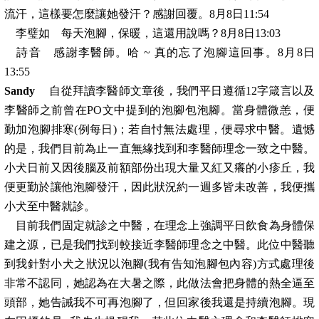
流汗，這樣要怎麼讓她發汗？感謝回覆。8月8日11:54
李璧如 每天泡腳，保暖，這還用說嗎？8月8日13:03
詩音 感謝李醫師。哈 ~ 真的忘了泡腳這回事。8月8日
13:55
Sandy
自從拜讀李醫師文章後，我們平日遵循12字箴言以及
李醫師之前曾在PO文中提到的泡腳包泡腳。當身體微恙，便
勤加泡腳排寒(例每日)；若自忖無法處理，便尋求中醫。遺憾
的是，我們目前為止一直無緣找到和李醫師理念一致之中醫。
小犬日前又因後腦及前額部份出現大量又紅又癢的小疹丘，我
便更勤於讓他泡腳發汗，因此狀況約一週多皆未改善，我便攜
小犬至中醫就診。
目前我們固定就診之中醫，在理念上強調平日飲食為身體保
建之源，已是我們找到較接近李醫師理念之中醫。此位中醫聽
到我針對小犬之狀況以泡腳(我有告知泡腳包內容)方式處理後
非常不認同，她認為在大暑之際，此做法會把身體的熱全逼至
頭部，她告誡我不可再泡腳了，但回家後我還是持續泡腳。現