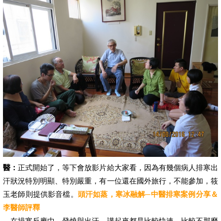
醫：
正式開始了，等下會放影片給大家看，因為有幾個病人排寒出
汗狀況特別明顯、特別嚴重，有一位還在國外旅行，不能參加，筱
玉老師則提供影音檔。
頭汗如蒸，寒冰融解─中醫排寒案例分享＆
李醫師評釋
在排寒反應中，發燒與出汗，講起來都是比較快速、比較不那麼