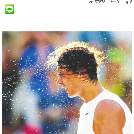
57878
0
8