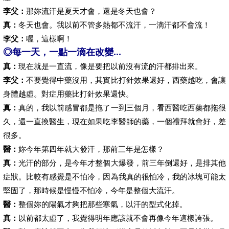
李父：
那妳流汗是夏天才會，還是冬天也會？
真：
冬天也會。我以前不管多熱都不流汗，一滴汗都不會流！
李父：
喔，這樣啊！
◎每一天，一點一滴在改變...
真：
現在就是一直流，像是要把以前沒有流的汗都排出來。
李父：
不要覺得中藥沒用，其實比打針效果還好，西藥越吃，會讓
身體越虛。對症用藥比打針效果還快。
真：
真的，我以前感冒都是拖了一到三個月，看西醫吃西藥都拖很
久，還一直換醫生，現在如果吃李醫師的藥，一個禮拜就會好，差
很多。
醫：
妳今年第四年就大發汗，那前三年是怎樣？
真：
光汗的部分，是今年才整個大爆發，前三年倒還好，是排其他
症狀。比較有感覺是不怕冷，因為我真的很怕冷，我的冰塊可能太
堅固了，那時候是慢慢不怕冷，今年是整個大流汗。
醫：
整個妳的陽氣才夠把那些寒氣，以汗的型式化掉。
真：
以前都太虛了，我覺得明年應該就不會再像今年這樣誇張。