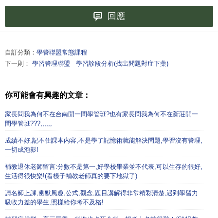
回應
自訂分類：
學管聯盟常態課程
下一則：
學習管理聯盟---學習診段分析(找出問題對症下藥)
你可能會有興趣的文章：
家長問我為何不在台南開一間學管班?也有家長問我為何不在新莊開一
間學管班???,,,,,,
成績不好,記不住課本內容,不是學了記憶術就能解決問題,學習沒有管理,
一切成泡影!
補教退休老師留言:分數不是第一,好學校畢業並不代表,可以生存的很好,
生活得很快樂!(看樣子補教老師真的要下地獄了)
請名師上課,幽默風趣,公式,觀念,題目講解得非常精彩清楚,遇到學習力
吸收力差的學生,照樣給你考不及格!