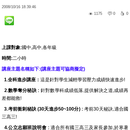
2008
/
10
/
16
18:39:46
1175
0
0
上課對象:
國中,高中,各年級
時間:
二小時
講座主題名稱如下:(講座主題可協商擬定)
1.全科進步講座：
這是針對學生減輕學習壓力成績快速進步!
2.數學奪分秘訣 :
針對數學科成績低落,提供解決之道,成績再
差都能救!
3.考前衝刺秘訣 (30天進步50~100分) :
考前30天秘訣,適合國
三高三!
4.公立志願班說明會 :
適合所有國三高三及家長參加,於寒暑