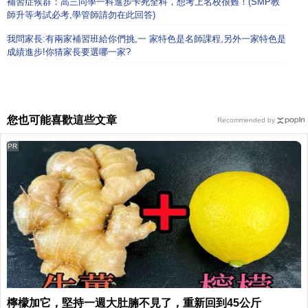
補習症候群：高三同學一科進步卡死全科，想考上名校很難！(SMP教
師升等考試必考,學管師請勿在此回答)
我問家長:有兩家補習班給你們挑,一 家特色是名師課程,另外一家特色是
成績進步!你猜家長要選哪一家?
您也可能喜歡這些文章
Recommended by
PR
檸檬加它，堅持一週大肚腩不見了，重新回到45公斤