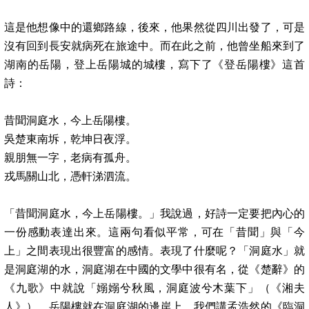
這是他想像中的還鄉路線，後來，他果然從四川出發了，可是
沒有回到長安就病死在旅途中。而在此之前，他曾坐船來到了
湖南的岳陽，登上岳陽城的城樓，寫下了《登岳陽樓》這首
詩：
昔聞洞庭水，今上岳陽樓。
吳楚東南坼，乾坤日夜浮。
親朋無一字，老病有孤舟。
戎馬關山北，憑軒涕泗流。
「昔聞洞庭水，今上岳陽樓。」我說過，好詩一定要把內心的
一份感動表達出來。這兩句看似平常，可在「昔聞」與「今
上」之間表現出很豐富的感情。表現了什麼呢？「洞庭水」就
是洞庭湖的水，洞庭湖在中國的文學中很有名，從《楚辭》的
《九歌》中就說「嫋嫋兮秋風，洞庭波兮木葉下」（《湘夫
人》），岳陽樓就在洞庭湖的邊岸上。我們講孟浩然的《臨洞