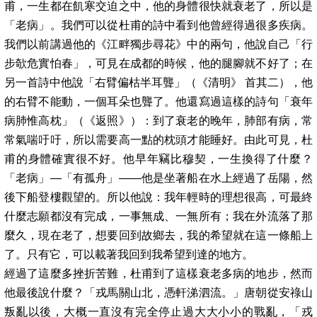
甫，一生都在飢寒交迫之中，他的身體很快就衰老了，所以是
「老病」。我們可以從杜甫的詩中看到他曾經得過很多疾病。
我們以前講過他的《江畔獨步尋花》中的兩句，他說自己「行
步欹危實怕春」，可見在成都的時候，他的腿腳就不好了；在
另一首詩中他說「右臂偏枯半耳聾」（《清明》
首其二），他
的右臂不能動，一個耳朵也聾了。他還寫過這樣的詩句「衰年
病肺惟高枕」（《返照》）：到了衰老的晚年，肺部有病，常
常氣喘吁吁，所以需要高一點的枕頭才能睡好。由此可見，杜
甫的身體確實很不好。他早年竊比穆契，一生換得了什麼？
「老病」
—
「有孤舟」
——
他是坐著船在水上經過了岳陽，然
後下船登樓觀望的。所以他說：我年輕時的理想很高，可最終
什麼志願都沒有完成，一事無成、一無所有；我在外流落了那
麼久，現在老了，想要回到故鄉去，我的希望就在這一條船上
了。只有它，可以載著我回到我希望到達的地方。
經過了這麼多挫折苦難，杜甫到了這樣衰老多病的地步，然而
他最後說什麼？「戎馬關山北，憑軒涕泗流。」唐朝從安祿山
叛亂以後，大概一直沒有完全停止過大大小小的戰亂，「戎