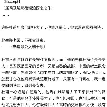
【
Excerpt
】
〈居蜀及離蜀後飄泊西南之作〉
……
這時杜甫年歲已經很大了，他懷念長安，曾寫過這樣兩句詩：
此生那老蜀，不死會歸秦。
——
《奉送嚴公入朝十韻》
杜甫不但年輕時在長安住過很久，而且他的先祖杜預也是長安
人；長安既是國家的首都，又是自己的故鄉。中國的鄉土觀念
一向很重，無論如何也想要在自己的故鄉終老，所以他說：我
怎麼甘心在他鄉異縣就這麼終老了，只要有一口氣在，我一定
要回到陝西，回到長安去。
杜甫一心還是在朝廷的。他現在雖然辭去了工部員外郎的職
務，可是他的兒子慢慢長大了，也可以種田，也可以生活，可
他還是想要回去。你怎麼樣回去？當時的交通很不方便，沒有