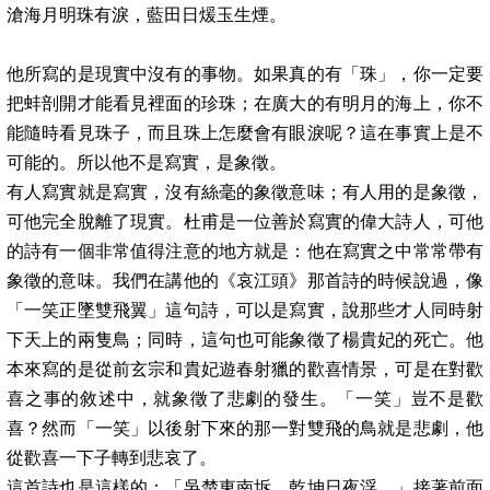
滄海月明珠有淚，藍田日煖玉生煙。
他所寫的是現實中沒有的事物。如果真的有「珠」，你一定要
把蚌剖開才能看見裡面的珍珠；在廣大的有明月的海上，你不
能隨時看見珠子，而且珠上怎麼會有眼淚呢？這在事實上是不
可能的。所以他不是寫實，是象徵。
有人寫實就是寫實，沒有絲毫的象徵意味；有人用的是象徵，
可他完全脫離了現實。杜甫是一位善於寫實的偉大詩人，可他
的詩有一個非常值得注意的地方就是：他在寫實之中常常帶有
象徵的意味。我們在講他的《哀江頭》那首詩的時候說過，像
「一笑正墜雙飛翼」這句詩，可以是寫實，說那些才人同時射
下天上的兩隻鳥；同時，這句也可能象徵了楊貴妃的死亡。他
本來寫的是從前玄宗和貴妃遊春射獵的歡喜情景，可是在對歡
喜之事的敘述中，就象徵了悲劇的發生。「一笑」豈不是歡
喜？然而「一笑」以後射下來的那一對雙飛的鳥就是悲劇，他
從歡喜一下子轉到悲哀了。
這首詩也是這樣的：「吳楚東南坼，乾坤日夜浮。」接著前面