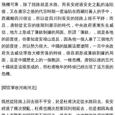
飛機可乘，除了陸路就是水路。而長安經過安史之亂的淪陷
後，又在肅宗之後的代宗時期一度淪陷在西藏吐蕃人的手中，
西藏離四川很近，所以從四川到長安的陸路上很不平靜；而
且，唐朝從玄宗的後期到肅宗的時代，中央政府逐漸失去威
信，地方上形成了藩鎮制據的局面。所謂「藩鎮」，就是各地
的節度使。你要知道安祿山造反，因為他一個人兼了三個地方
的節度使，所以勢力很大。中國的版圖這麼遼闊，一旦中央政
府失去威信導致大權旁落的時候，很容易形成藩鎮割據的局
面，這是中國歷史上的一個教訓、一種危機。唐朝以後的五代
十國就是這樣形成的，而杜甫晚年的時候已經出現了這方面的
危機。
[
聞官軍收河南河北
]
既然從陸路上回去很不平安，於是杜甫決定從水路回去。長安
經過了幾次變亂，杜甫也幾次想要回到朝延去，但是都因為道