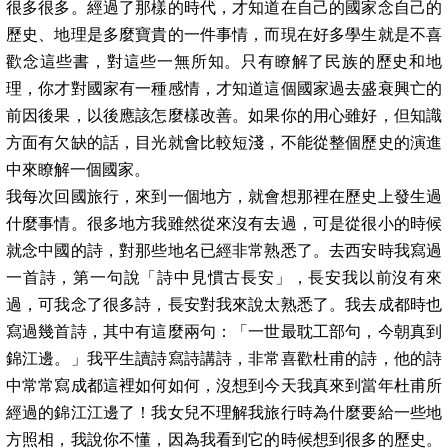
很多很多。經過了那樣的時代，才知道在自己的國家念自己的
歷史、地理是多麼寶貴的一件事情，而現在好多學生就是不喜
歡念這些書，對這些一無所知。只有瞭解了民族的歷史和地
理，你才對國家有一種感情，才知道這個國家過去盛衰興亡的
前因後果，以後應該怎麼樣改善。如果你的用心雖好，但知識
方面有欠缺的話，目光就會比較短淺，不能從整個歷史的演進
中來瞭解一個國家。
我每次回國旅行，來到一個地方，就會想那裡在歷史上發生過
什麼事情。很多地方我雖然從來沒有去過，可是從很小的時候
就念中國的詩，對那些地名已經非常熟悉了。去西安時我寫過
一首詩，第一句說「詩中見慣古長安」，長安我以前沒有來
過，可我念了很多詩，長安對我來說太熟悉了。我去成都時也
寫過幾首詩，其中有這麼兩句：「一世最耽工部句，今朝真到
錦江邊。」我平生讀詩寫詩講詩，非常喜歡杜甫的詩，他的詩
中常常寫成都這裡如何如何，沒想到今天我真來到當年杜甫所
經過的錦江江邊了！我女兒不理解我旅行時為什麼要給一些地
方照相，我說你不懂，因為我看到它的時候想到很多的歷史。