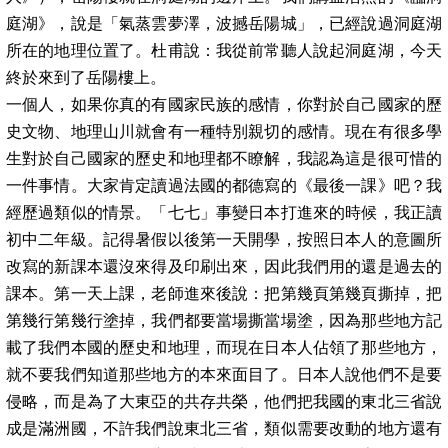
庭湖》，說是「氣蒸雲夢澤，波撼岳陽城」，已經說過洞庭湖
所在的地理位置了。杜甫說：我從前常聽人說起洞庭湖，今天
終於來到了岳陽樓上。
一個人，如果你真的有國家民族的感情，你對於自己國家的歷
史文物、地理山川就會有一種特別親切的感情。現在有很多學
生對於自己國家的歷史和地理都不瞭解，我認為這是很可惜的
一件事情。大家肯定讀過法國的都德寫的《最後一課》吧？我
經歷過類似的情景。「七七」事變日本打進來的時候，我正讀
初中二年級。記得暑假以後第一天開學，按照日本人的意圖所
改寫的新課本還沒來得及印刷出來，因此我們用的還是過去的
課本。第一天上課，老師進來後說：把第幾頁第幾頁撕掉，把
第幾行第幾行塗掉，我們都要當場撕當場塗，因為那些地方記
載了我們本國的歷史和地理，而現在日本人佔領了那些地方，
就不要我們知道那些地方的本來面目了。日本人說他們不是要
侵略，而是為了大東亞的共存共榮，他們把我國的東北三省說
成是滿洲國，不許我們說東北三省，類似需要改動的地方還有