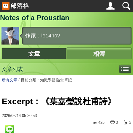
Notes of a Proustian
作家：le14nov
文章
相簿
文章列表
所有文章
/
目前分類：知識學習|隨堂筆記
Excerpt：《葉嘉瑩說杜甫詩》
2026
/
06
/
14
05:30:53
425
0
3