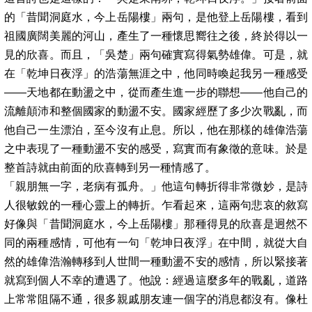
的「昔聞洞庭水，今上岳陽樓」兩句，是他登上岳陽樓，看到
祖國廣闊美麗的河山，產生了一種懷思嚮往之後，終於得以一
見的欣喜。而且，「吳楚」兩句確實寫得氣勢雄偉。可是，就
在「乾坤日夜浮」的浩蕩無涯之中，他同時喚起我另一種感受
——
天地都在動盪之中，從而產生進一步的聯想
——
他自己的
流離顛沛和整個國家的動盪不安。國家經歷了多少次戰亂，而
他自己一生漂泊，至今沒有止息。所以，他在那樣的雄偉浩蕩
之中表現了一種動盪不安的感受，寫實而有象徵的意味。於是
整首詩就由前面的欣喜轉到另一種情感了。
「親朋無一字，老病有孤舟。」他這句轉折得非常微妙，是詩
人很敏銳的一種心靈上的轉折。乍看起來，這兩句悲哀的敘寫
好像與「昔聞洞庭水，今上岳陽樓」那種得見的欣喜是迥然不
同的兩種感情，可他有一句「乾坤日夜浮」在中間，就從大自
然的雄偉浩瀚轉移到人世間一種動盪不安的感情，所以緊接著
就寫到個人不幸的遭遇了。他說：經過這麼多年的戰亂，道路
上常常阻隔不通，很多親戚朋友連一個字的消息都沒有。像杜