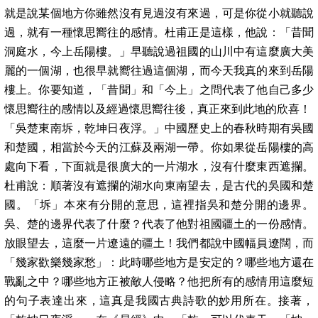
就是說某個地方你雖然沒有見過沒有來過，可是你從小就聽說
過，就有一種懷思嚮往的感情。杜甫正是這樣，他說：「昔聞
洞庭水，今上岳陽樓。」早聽說過祖國的山川中有這麼廣大美
麗的一個湖，也很早就嚮往過這個湖，而今天我真的來到岳陽
樓上。你要知道，「昔聞」和「今上」之問代表了他自己多少
懷思嚮往的感情以及經過懷思嚮往後，真正來到此地的欣喜！
「吳楚東南坼，乾坤日夜浮。」中國歷史上的春秋時期有吳國
和楚國，相當於今天的江蘇及兩湖一帶。你如果從岳陽樓的高
處向下看，下面就是很廣大的一片湖水，沒有什麼東西遮攔。
杜甫說：順著沒有遮攔的湖水向東南望去，是古代的吳國和楚
國。「坼」本來有分開的意思，這裡指吳和楚分開的邊界。
吳、楚的邊界代表了什麼？代表了他對祖國疆土的一份感情。
放眼望去，這麼一片遼遠的疆土！我們都說中國幅員遼闊，而
「幾家歡樂幾家愁」：此時哪些地方是安定的？哪些地方還在
戰亂之中？哪些地方正被敵人侵略？他把所有的感情用這麼短
的句子表達出來，這真是我國古典詩歌的妙用所在。接著，