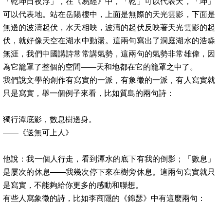
「乾坤日夜浮」，在《易經》中，「乾」可以代表天，「坤」
可以代表地。站在岳陽樓中，上面是無際的天光雲影，下面是
無邊的波濤起伏，水天相映，波濤的起伏反映著天光雲影的起
伏，就好像天空在湖水中動盪。這兩句寫出了洞庭湖水的浩淼
無涯，我們中國講詩常常講氣勢，這兩句的氣勢非常雄偉，因
為它籠罩了整個的空間
——
天和地都在它的籠罩之中了。
我們說文學的創作有寫實的一派，有象徵的一派，有人寫實就
只是寫實，舉一個例子來看，比如質島的兩句詩：
獨行潭底影，數息樹邊身。
——
《送無可上人》
他說：我一個人行走，看到潭水的底下有我的倒影；「數息」
是屢次的休息
——
我幾次停下來在樹旁休息。這兩句寫實就只
是寫實，不能夠給你更多的感動和聯想。
有些人寫象徵的詩，比如李商隱的《錦瑟》中有這麼兩句：