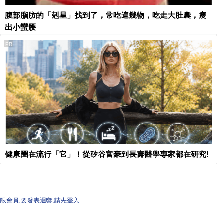
腹部脂肪的「剋星」找到了，常吃這幾物，吃走大肚囊，瘦
出小蠻腰
PR
健康圈在流行「它」！從矽谷富豪到長壽醫學專家都在研究!
限會員,要發表迴響,請先登入