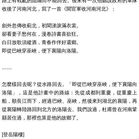
路上有戰亂的阻隔而不能回去。後來有一次他聽說政府的軍隊
收後了河南河北，寫了一首《聞官軍收河南河北》：
劍外忽傳收薊北，初聞涕淚滿衣裳。
卻看妻子愁何在，漫卷詩書喜欲狂。
白日放歌須縱酒，青春作伴好還鄉。
即從巴峽穿巫峽，便下襄陽向洛陽。
……
怎麼樣回去呢？從水路回去。「即從巴峽穿巫峽，便下襄陽向
洛陽」，這是他計畫中的路線：先從成都到重慶，從重慶上
船，順長江而下，經過巴峽、巫峽，然後來到湖北的襄陽，再
從襄陽轉陸路回到北方的洛陽去。我們說過，杜甫曾在河南鞏
縣居住過，那裡也算是他的故鄉了。
[
登岳陽樓
]