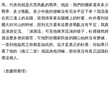
馬」代表的就是兵荒馬亂的戰爭。他說：我們的國家還有多少
戰爭、多少叛亂、多少外族的侵略沒有完全平定下來？我流落
在長江邊上的岳陽，當我倚靠著岳陽樓上的軒窗，向外看到祖
國大好河山的時候，想到北方還有這麼多戰亂沒有平定，我真
是涕淚交流。「涕泗流」可見他痛哭流涕的樣子，杜甫雖然經
過這麼多挫折困苦，可他對於國家民族的關心始終沒有磨滅，
一直到他臨死之前都是如此的。這才是真正的杜甫，你如果只
看了他的《曲江二首》就認為他消極，那你算沒有真正認識杜
甫這個人。
（曾慶雨整理）