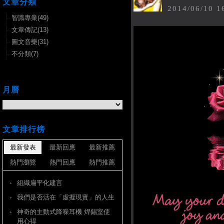
文章分類
2014
/
06
/
10
1
智識專業(49)
文章傳記(13)
圖文音樂(31)
不分類(7)
月曆
文章排行榜
最新發表
最新回應
最新推薦
熱門瀏覽
熱門回應
熱門推薦
組織扁平化建言
我們是否活在「虛擬現實」的人生
神奇的主動式降噪耳機 焊錫室使
用心得