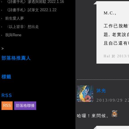
《詩畫手札》滲透與斑駁 2022.1.16
《詩畫手札》試筆文 2022.1.22
M.C.,
前生愛人夢
工作已脫離
〈以上皆非〉想出走
題, 老實
我與Rene
且自己還有印
>
Hal
於
2013
/
部落格推薦人
標籤
沐光
RSS
2013
/
09
/
29
2
RSS
部落格聯播
哈囉！來問候。