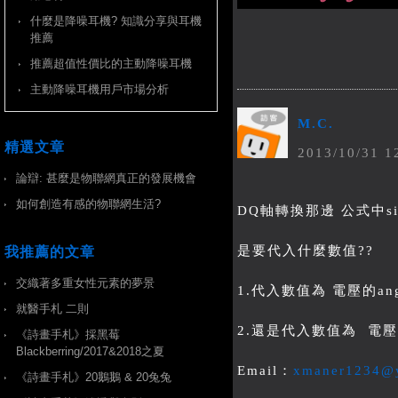
什麼是降噪耳機? 知識分享與耳機
推薦
推薦超值性價比的主動降噪耳機
主動降噪耳機用戶市場分析
M.C.
精選文章
2013
/
10
/
31
1
論辯: 甚麼是物聯網真正的發展機會
如何創造有感的物聯網生活?
DQ軸轉換那邊 公式中sin(
是要代入什麼數值??
我推薦的文章
交織著多重女性元素的夢景
1.代入數值為 電壓的ang
就醫手札 二則
2.還是代入數值為 電壓電
《詩畫手札》採黑莓
Blackberring/2017&2018之夏
Email：
xmaner1234@
《詩畫手札》20鵝鵝 & 20兔兔