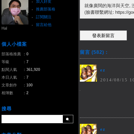
加入好友
就像廣闊的海洋與天空, 
推薦部落格
(臉書聯繫網址: https://go
訂閱關注
留言給他
Hal
發表新留言
個人小檔案
留言 (582)：
部落格推薦
：
0
等級
：
7
點閱人氣
：
361,920
ez
本日人氣
：
7
2014
/
08
/
15
1
文章創作
：
100
相簿數
：
2
搜尋
ez