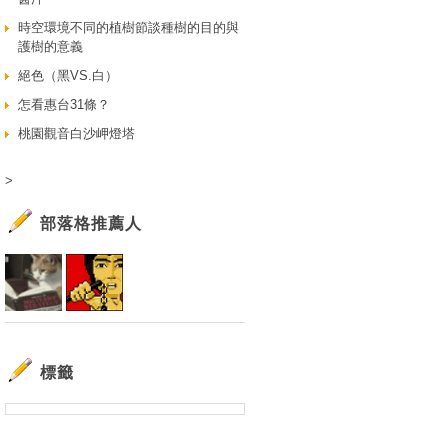
時空環境不同的植樹節談種樹的目的與
護樹的意義
絕色（黑VS.白）
怎看惠台31條？
桃園觀音白沙岬燈塔
>
部落格推薦人
標籤