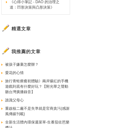
《心得小筆記 - DAO 的治理之
道：凹形決策與凸形決策》
精選文章
我推薦的文章
被孩子嫌棄怎麼辦？
愛花的心情
旅行青蛙療癒初體驗》兩岸爆紅的手機
遊戲到底有什麼好玩？【附光華之聲動
聽台灣廣播錄音】
誰識父母心
重啟核二廠不是失準就是官商貪污(感謝
風傳媒刊載)
全新生活體內環保週菜單-生番茄佐芭樂
醬汁