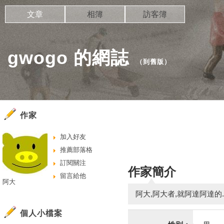
文章
相簿
訪客簿
gwogo 的網誌
（
到舊版
）
作家
加入好友
推薦部落格
訂閱關注
作家簡介
留言給他
阿大
阿大,阿大者,就阿達阿達的
個人小檔案