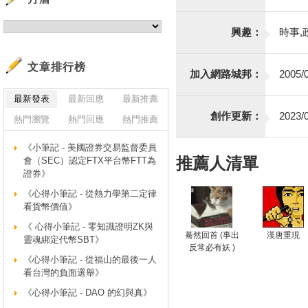
興趣：
時事,
文章排行榜
加入網路城邦：
2005/0
最新發表
最新回應
最新推薦
創作更新：
2023/0
熱門瀏覽
熱門回應
熱門推薦
《小筆記 - 美國證券交易監督委員
推薦人清單
會（SEC）認定FTX平台幣FTT為
證券》
《心得小筆記 - 從熱力學第二定律
看貨幣價值》
《 心得小筆記 - 零知識證明ZK與
驀然回首 (事出
漢唐重現
靈魂綁定代幣SBT》
反常必有妖 )
《心得小筆記 - 從福山的最後一人
看台灣的負面選舉》
《心得小筆記 - DAO 的幻與真》