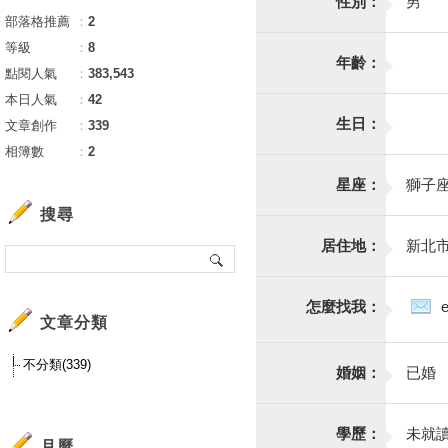
性別：
男
部落格推薦
：
2
等級
：
8
年齡：
點閱人氣
：
383,543
本日人氣
：
42
生日：
文章創作
：
339
相簿數
：
2
星座：
獅子
搜尋
居住地：
新北
怎麼找我：
文章分類
不分類(339)
婚姻：
已婚
學歷：
未就
月曆