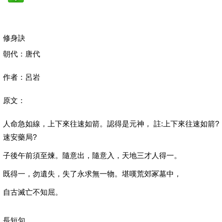
修身訣
朝代：唐代
作者：呂岩
原文：
人命急如線，上下來往速如箭。認得是元神， 註:上下來往速如箭?
速安藥局?
子後午前須至煉。隨意出，隨意入，天地三才人得一。
既得一，勿遺失，失了永求無一物。堪嘆荒郊冢墓中，
自古滅亡不知屈。
長短句