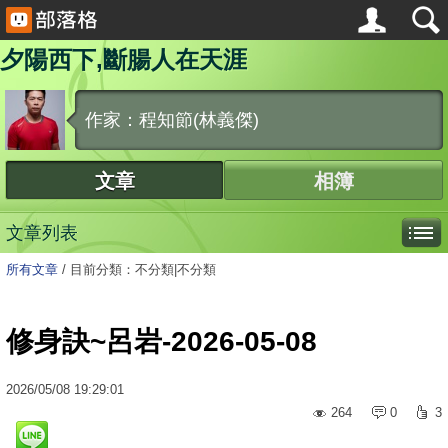
夕陽西下,斷腸人在天涯
作家：程知節(林義傑)
文章
相簿
文章列表
所有文章
/
目前分類：不分類|不分類
修身訣~呂岩-2026-05-08
2026
/
05
/
08
19:29:01
264
0
3