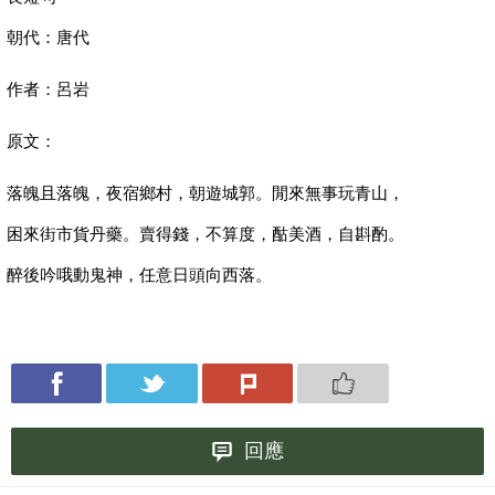
朝代：唐代
作者：呂岩
原文：
落魄且落魄，夜宿鄉村，朝遊城郭。閒來無事玩青山，
困來街市貨丹藥。賣得錢，不算度，酤美酒，自斟酌。
醉後吟哦動鬼神，任意日頭向西落。
回應