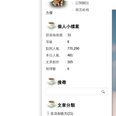
訂閱關注
留言給他
方傑
個人小檔案
部落格推薦
：
31
等級
：
8
點閱人氣
：
770,290
本日人氣
：
481
文章創作
：
165
相簿數
：
6
搜尋
文章分類
生活在他方(21)