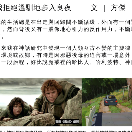
我拒絕溫馴地步入良夜
文 ｜ 方傑
我的生活總是在出走與回歸間不斷循環，外面有一個
界，然而背後又有一股像地心引力的反作用力，不斷
方。
後來我在神話研究中發現一個人類亙古不變的主旋律
的環境或故鄉，有時是因邪惡後母的迫害或一場意外
開一段旅程，好比說魔戒裡的哈比人、哈利波特、神