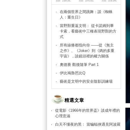
在兩個世界之間跳舞：談《蜘蛛
人：重生日》
當野獸重返文明： 從卡諾姆到畢
卡索，看藝術中三種表現野獸的方
式
所有線條都指向你 ——從《無主
之作》、《Joker》到《媽的多重
宇宙》，談鏡頭裡的權力關係
奧德賽 觀後隨筆 Part 1
伊比鳩魯芭比Q
藝術是文明中的安全陰影訓練場
精選文章
從電影《1966年的世界盃》談成年禮的
心理意涵
白天不懂夜的黑： 當蝙蝠俠遇見阿波羅