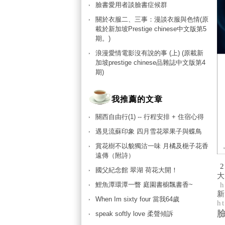
臉書愛用者談臉書症候群
關於衣服二、三事：漫談衣服與色情(原
載於新加坡Prestige chinese中文版第5
期。)
浪漫愛情電影沒有說的事 (上) (原載新
加坡prestige chinese品雜誌中文版第4
期)
我推薦的文章
關西自由行(1) -- 行程安排 + 住宿心得
遇見流蘇印象 四月雪花翠果子與蝶鳥
賞花樹不以貌獨沽一味 月橘及梔子花香
遠傳（附詩）
2
國父紀念館 翠湖 荷花大開！
鯉魚潭環潭一瞥 庭園書櫥飄書香~
h
新
When Im sixty four 當我64歲
h
speak softly love 柔聲傾訴