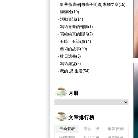
紅蕃茄週報[向孩子問路]專欄文章(15)
碎碎唸(19)
活動資訊(14)
寫給青春的翅膀(1)
寫給純真的眼睛(2)
有時．有詩想(14)
藝術的故事(20)
昨日遺書(3)
寫給海盜(2)
我的.思.生活(54)
月曆
文章排行榜
最新發表
最新回應
最新推薦
熱門瀏覽
熱門回應
熱門推薦