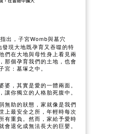
Womb
曾指出，子宮
與墓穴
地發現大地既孕育又吞噬的特
他們在大地與母性身上看見兩
，那個孕育我們的土地，也會
子宮：墓塚之中。
婆婆，其實是愛的一體兩面。
，讓你獨立的人格胎死腹中。
弱無助的狀態，家就像是我們
世上最安全之所，年輕時每次
所有重負。然而，家給予愛時
就會退化成無法長大的巨嬰。