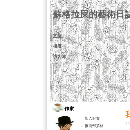
蘇格拉屎的藝術日
文章
相簿
訪客簿
作家
加入好友
20
推薦部落格