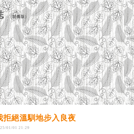
誌
（
到舊版
）
我拒絕溫馴地步入良夜
25
/
01
/
01
21
:
29