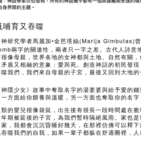
既哺育又吞噬
•
(Marija Gimbutas)
女神研究學者馬麗加
金芭塔絲
omb
兩字的關連性，兩者只一字之差。古代人詩意
質很像母親，世界各地的女神都與土地、自然有關，
種矛盾又相融的意象：愛與死。創造神話的初民發現
吞噬我們，我們來自母親的子宮，最後又回到大地的
《神隱少女》故事中奪取名字的湯婆婆與給予愛的錢
它一方面給你餵養與溫暖，另一方面也奪取你的名字
人類的嬰兒很像袋鼠，出生後有很長一段時間處在脆
童年期被延後的子宮，為我們暫時隔絕風雨。家也是
回家，我都會沉沉昏睡好幾天，在那裡仿佛可以釋下
也吞噬我們的自我，如果一輩子都躲在舒適圈裡，人