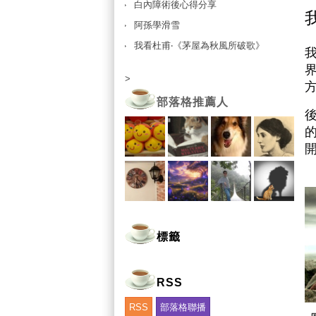
白內障術後心得分享
阿孫學滑雪
我看杜甫‧《茅屋為秋風所破歌》
>
部落格推薦人
標籤
RSS
RSS
部落格聯播