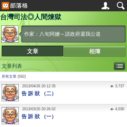
台灣司法◎人間煉獄
作家：八旬阿嬤～請政府還我公道
文章
相簿
文章列表
所有文章
(592)
2013
/
04
/
26
20:12:35
3,737
告 訴 狀 （二）
2013
/
03
/
20
20:26:02
4,030
告 訴 狀 （一）