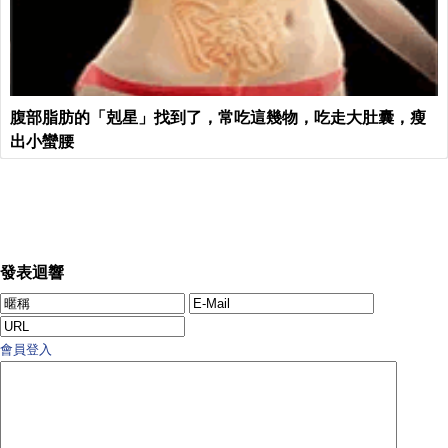
腹部脂肪的「剋星」找到了，常吃這幾物，吃走大肚囊，瘦
出小蠻腰
發表迴響
會員登入