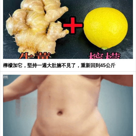
檸檬加它，堅持一週大肚腩不見了，重新回到45公斤
PR