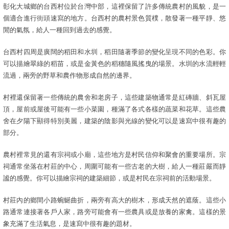
彰化大城鄉的台西村位於台灣中部，這裡保留了許多傳統農村的風貌，是一
個適合進行街頭速寫的地方。台西村的農村景色質樸，散發著一種平靜、悠
閒的氣氛，給人一種回到過去的感覺。
台西村四周是廣闊的稻田和水圳，稻田隨著季節的變化呈現不同的色彩。你
可以描繪翠綠的稻苗，或是金黃色的稻穗隨風搖曳的場景。水圳的水流輕輕
流過，兩旁的野草和農作物形成自然的邊界。
村裡還保留著一些傳統的農舍和老房子，這些建築物通常是紅磚牆、斜瓦屋
頂，屋前或屋後可能有一些小菜園，種滿了各式各樣的蔬菜和花草。這些農
舍在夕陽下顯得特別美麗，建築的陰影與光線的變化可以是速寫中很有趣的
部分。
農村裡常見的還有宗祠或小廟，這些地方是村民信仰和聚會的重要場所。宗
祠通常坐落在村莊的中心，周圍可能有一些古老的大樹，給人一種莊嚴而靜
謐的感覺。你可以描繪宗祠的建築細節，或是村民在宗祠前的活動場景。
村莊內的鄉間小路蜿蜒曲折，兩旁有高大的樹木，形成天然的遮蔭。這些小
路通常連接著各戶人家，路旁可能會有一些農具或是放養的家禽。這樣的景
象充滿了生活氣息，是速寫中很有趣的題材。