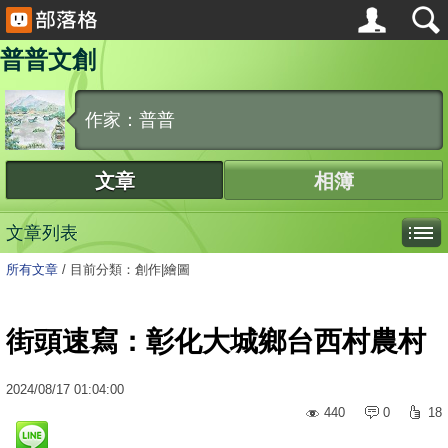
普普文創
作家：普普
文章
相簿
文章列表
所有文章
/
目前分類：創作|繪圖
街頭速寫：彰化大城鄉台西村農村
2024
/
08
/
17
01:04:00
440
0
18