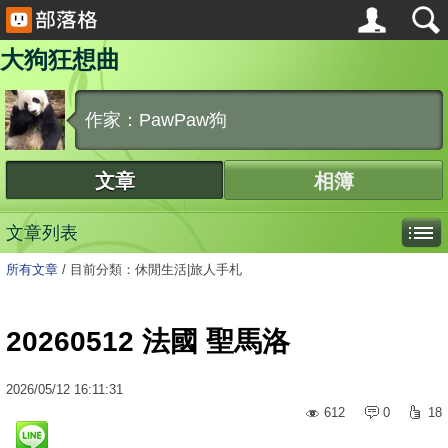
大狗狂想曲
作家：PawPaw狗
文章
相簿
文章列表
所有文章
/
目前分類：休閒生活|旅人手札
20260512 法國 聖馬洛
2026
/
05
/
12
16:11:31
612
0
18