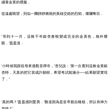
綴著金黃的禮服．
從遠處眺望，則似一團靜靜燃燒的黃綠交錯的烈焰，燦爛奪目．
‘等到十一月，這株千年銀杏會蛻變成完全的金黃色，格外耀
眼．’盈盈道．
‘小時候我跟祖母來過觀音禪寺，’杏兒說：‘第一次看到這株金黃銀
杏時，天真的把它當成許願樹，希望考試能滿分──結果願望實現
了．’
‘真的嗎？’盈盈感到驚異．‘難道因為是皇帝親自種植，所以有神力
加持？’