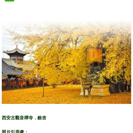
西安古觀音禪寺．銀杏
照片引用處：