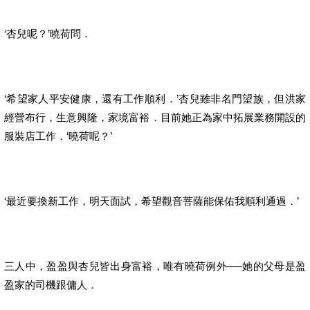
‘杏兒呢？’曉荷問．
‘希望家人平安健康，還有工作順利．’杏兒雖非名門望族，但洪家
經營布行，生意興隆，家境富裕．目前她正為家中拓展業務開設的
服裝店工作．‘曉荷呢？’
‘最近要換新工作，明天面試，希望觀音菩薩能保佑我順利通過．’
三人中，盈盈與杏兒皆出身富裕，唯有曉荷例外──她的父母是盈
盈家的司機跟傭人．