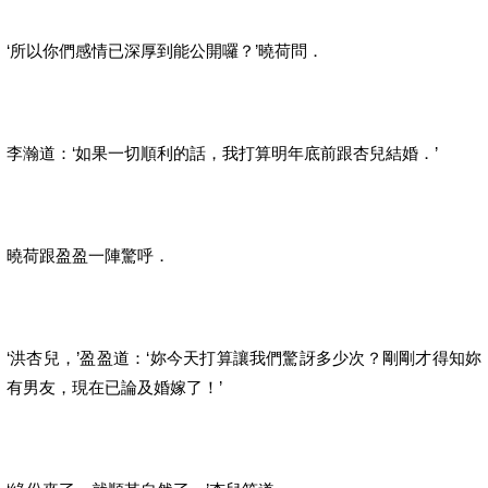
‘所以你們感情已深厚到能公開囉？’曉荷問．
李瀚道：‘如果一切順利的話，我打算明年底前跟杏兒結婚．’
曉荷跟盈盈一陣驚呼．
‘洪杏兒，’盈盈道：‘妳今天打算讓我們驚訝多少次？剛剛才得知妳
有男友，現在已論及婚嫁了！’