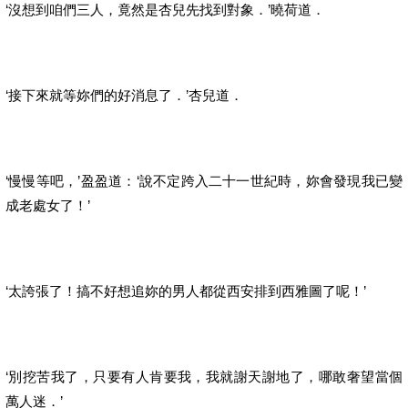
‘沒想到咱們三人，竟然是杏兒先找到對象．’曉荷道．
‘接下來就等妳們的好消息了．’杏兒道．
‘慢慢等吧，’盈盈道：‘說不定跨入二十一世紀時，妳會發現我已變
成老處女了！’
‘太誇張了！搞不好想追妳的男人都從西安排到西雅圖了呢！’
‘別挖苦我了，只要有人肯要我，我就謝天謝地了，哪敢奢望當個
萬人迷．’