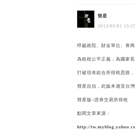
彗星
2012
/
05
/
01
15
:
5
呼籲政院、財金單位、券商
為租稅公平正義，為國家長
打破現有綜合所得稅思路，
彗星自信，此版本適宜台灣
彗星版~證券交易所得稅
點閱文章來源：
http://tw.myblog.yahoo.c