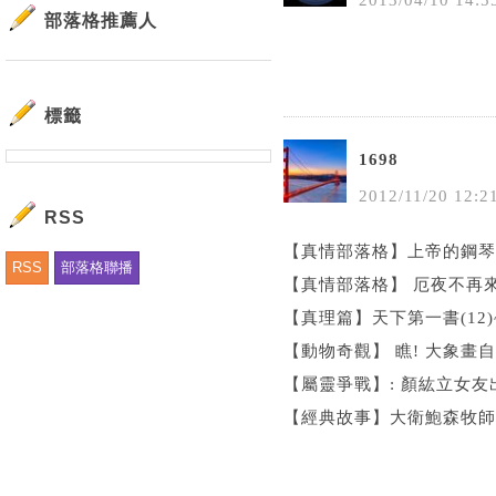
2013
/
04
/
10
14
:
5
部落格推薦人
標籤
1698
2012
/
11
/
20
12
:
2
RSS
【真情部落格】上帝的鋼琴
RSS
部落格聯播
【真情部落格】 厄夜不再來
【真理篇】天下第一書(12
【動物奇觀】 瞧! 大象畫自
【屬靈爭戰】: 顏紘立女友
【經典故事】大衛鮑森牧師