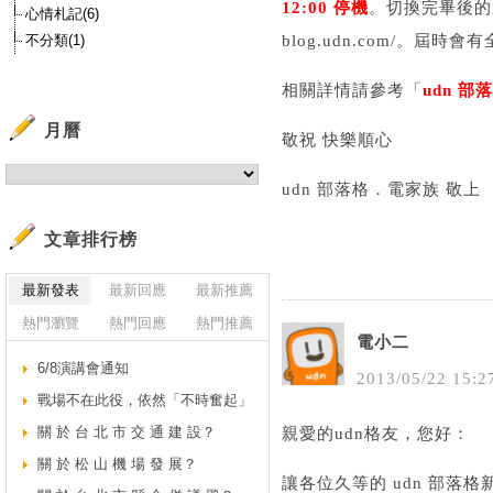
12:00 停機
。切換完畢後的新版網
心情札記(6)
不分類(1)
blog.udn.com/。
相關詳情請參考「
udn 
月曆
敬祝 快樂順心
udn 部落格．電家族 敬上
文章排行榜
最新發表
最新回應
最新推薦
熱門瀏覽
熱門回應
熱門推薦
電小二
6/8演講會通知
2013
/
05
/
22
15
:
2
戰場不在此役，依然「不時奮起」
關 於 台 北 市 交 通 建 設？
親愛的udn格友，您好：
關 於 松 山 機 場 發 展？
讓各位久等的 udn 部落