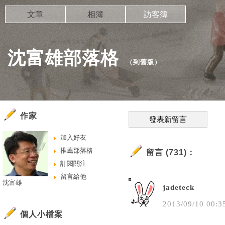
文章
相簿
訪客簿
沈富雄部落格
（
到舊版
）
作家
發表新留言
加入好友
推薦部落格
留言 (731)：
訂閱關注
留言給他
沈富雄
jadeteck
2013
/
09
/
10
00
:
3
個人小檔案