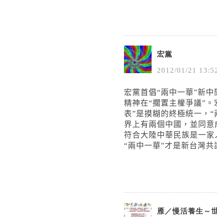
宏黨
2012
/
01
/
21
13
:
5
宏黨首倡“兩中一華”新
精神在
“擱置主權爭議”。
表”是摸糊的終極統一，
界上有兩個中國，並同意
符合大陸中華民族是一家
“兩中一華”才是新台灣
雁／慢活養生～