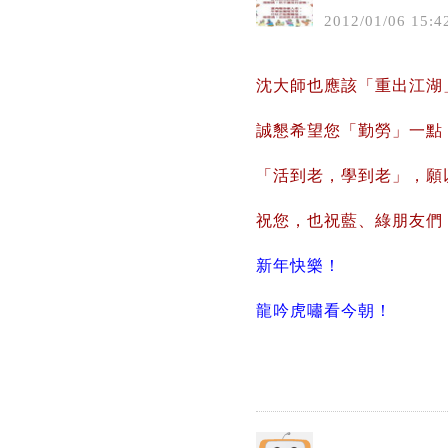
2012
/
01
/
06
15
:
4
沈大師也應該「重出江湖
誠懇希望您「勤勞」一點
「活到老，學到老」，願
祝您，也祝藍、綠朋友們
新年快樂！
龍吟虎嘯看今朝！