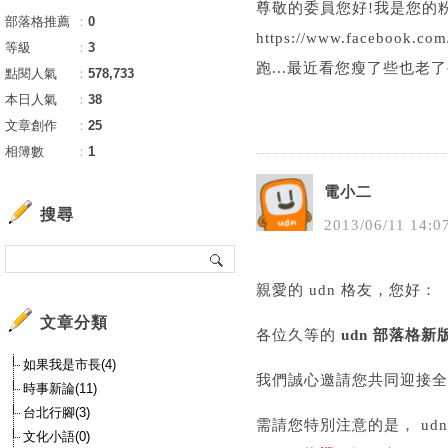
尊敬的委員您好!我是您的
部落格推薦
：
0
https://www.faceb
等級
：
3
跑...最近看您瘦了些也老了
點閱人氣
：
578,733
本日人氣
：
38
文章創作
：
25
相簿數
：
1
電小二
搜尋
2013
/
06
/
11
14
:
0
親愛的 udn 格友，您好：
文章分類
各位久等的
udn 部落格新
如果我是市長(4)
我們誠心邀請您共同迎接全新
時事新論(11)
台北行腳(3)
需請您特別注意的是， u
文化小語(0)