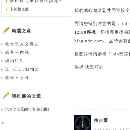
關 於 台 北 市 縣 合 併 議 題？
卡神相似度
我們誠心邀請您共同迎接全
需請您特別注意的是， u
精選文章
12:00停機
。切換完畢後的新版網址
blog.udn.com/。
救 命 恩 人 交 響 曲
綠 巷 子 內 戰
相關詳情請參考「
udn部
紐 約‧紐 約
敬祝 快樂順心
汪，汪 汪，動 物 篇
老 外 不 見 外
我推薦的文章
汽車防盜器的悲哀(首部曲)
拉吉爾
>