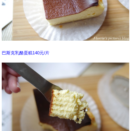
巴斯克乳酪蛋糕140元/片