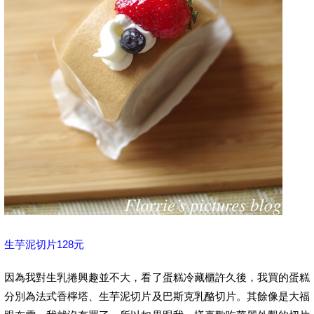
生芋泥切片128元
因為我對生乳捲興趣並不大，看了蛋糕冷藏櫃許久後，我買的蛋糕
分別為法式香檸塔、生芋泥切片及巴斯克乳酪切片。其餘像是大福