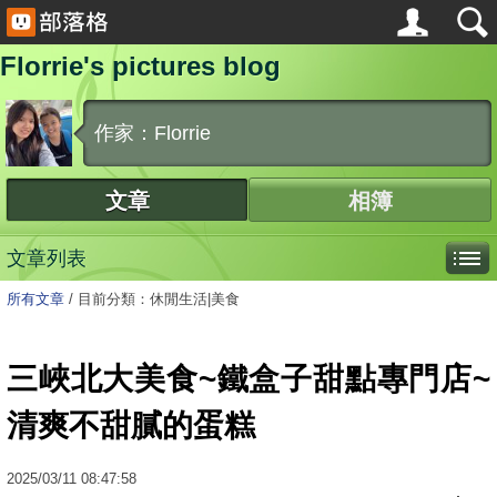
Florrie's pictures blog
作家：Florrie
文章
相簿
文章列表
所有文章
/
目前分類：休閒生活|美食
三峽北大美食~鐵盒子甜點專門店~
清爽不甜膩的蛋糕
2025
/
03
/
11
08:47:58