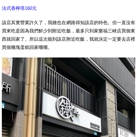
法式香檸塔160元
該店其實營業許久了，我雖也在網路得知該店的特色。但一直沒有
買來吃是因為我們鮮少到附近吃飯，最多只到家樂福三峽店買個東
西就回家了。所以這次能到該店附近吃飯，我就決定一定要去店裡
買個幾塊蛋糕回家嚐嚐。