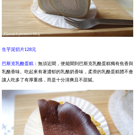
生芋泥切片128元
巴斯克乳酪蛋糕
：無須近聞，便能聞到巴斯克乳酪蛋糕獨有焦香與
乳酪香味。吃起來有著濃郁的乳酪奶香味，柔滑的乳酪蛋糕體不會
讓人吃多了有厚重感，而是十分清爽且不甜膩。