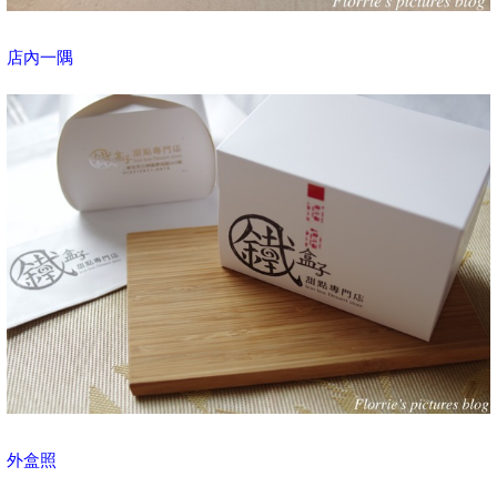
店內一隅
外盒照