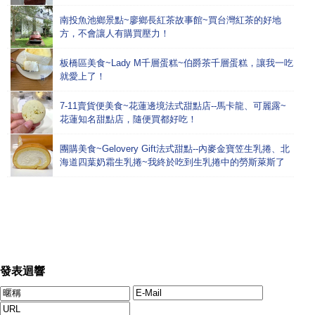
南投魚池鄉景點~廖鄉長紅茶故事館~買台灣紅茶的好地
方，不會讓人有購買壓力！
板橋區美食~Lady M千層蛋糕~伯爵茶千層蛋糕，讓我一吃
就愛上了！
7-11賣貨便美食~花蓮邊境法式甜點店--馬卡龍、可麗露~
花蓮知名甜點店，隨便買都好吃！
團購美食~Gelovery Gift法式甜點--內麥金寶笠生乳捲、北
海道四葉奶霜生乳捲~我終於吃到生乳捲中的勞斯萊斯了
發表迴響