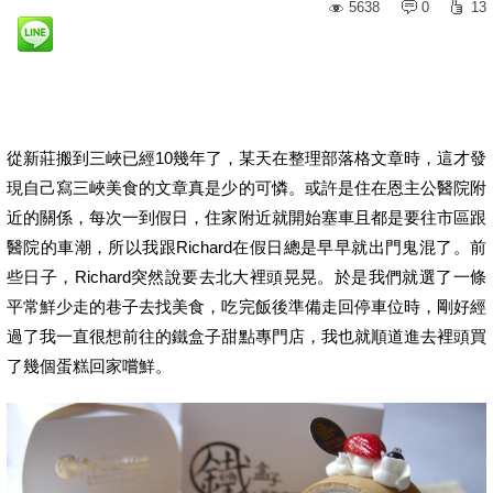
5638
0
13
從新莊搬到三峽已經10幾年了，某天在整理部落格文章時，這才發
現自己寫三峽美食的文章真是少的可憐。或許是住在恩主公醫院附
近的關係，每次一到假日，住家附近就開始塞車且都是要往市區跟
醫院的車潮，所以我跟Richard在假日總是早早就出門鬼混了。前
些日子，Richard突然說要去北大裡頭晃晃。於是我們就選了一條
平常鮮少走的巷子去找美食，吃完飯後準備走回停車位時，剛好經
過了我一直很想前往的鐵盒子甜點專門店，我也就順道進去裡頭買
了幾個蛋糕回家嚐鮮。