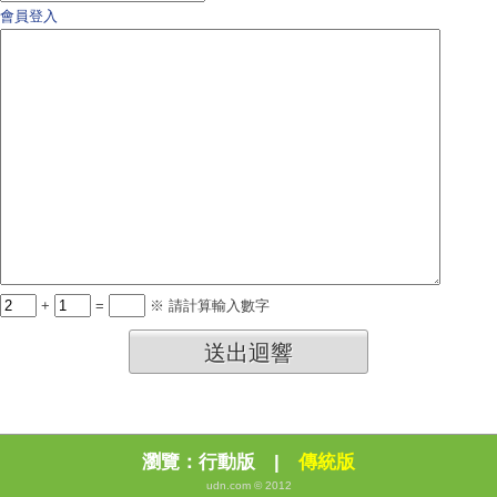
會員登入
+
=
※ 請計算輸入數字
送出迴響
瀏覽：
行動版
|
傳統版
udn.com © 2012