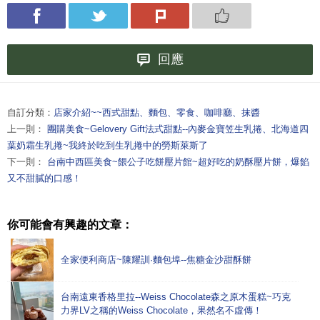
回應
自訂分類：
店家介紹~~西式甜點、麵包、零食、咖啡廳、抹醬
上一則：
團購美食~Gelovery Gift法式甜點--內麥金寶笠生乳捲、北海道四
葉奶霜生乳捲~我終於吃到生乳捲中的勞斯萊斯了
下一則：
台南中西區美食~餵公子吃餅壓片館~超好吃的奶酥壓片餅，爆餡
又不甜膩的口感！
你可能會有興趣的文章：
全家便利商店~陳耀訓·麵包埠--焦糖金沙甜酥餅
台南遠東香格里拉--Weiss Chocolate森之原木蛋糕~巧克
力界LV之稱的Weiss Chocolate，果然名不虛傳！