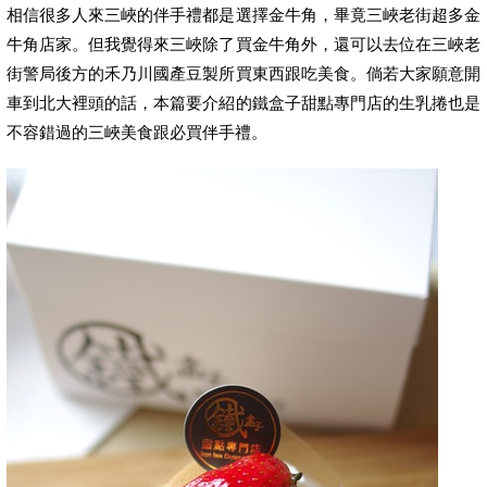
相信很多人來三峽的伴手禮都是選擇金牛角，畢竟三峽老街超多金
牛角店家。但我覺得來三峽除了買金牛角外，還可以去位在三峽老
街警局後方的禾乃川國產豆製所買東西跟吃美食。倘若大家願意開
車到北大裡頭的話，本篇要介紹的鐵盒子甜點專門店的生乳捲也是
不容錯過的三峽美食跟必買伴手禮。