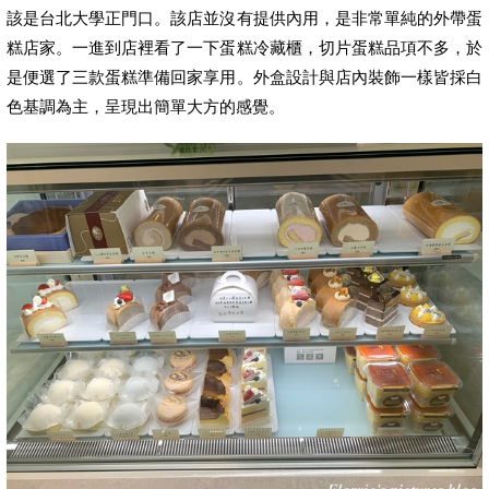
該是台北大學正門口。該店並沒有提供內用，是非常單純的外帶蛋
糕店家。一進到店裡看了一下蛋糕冷藏櫃，切片蛋糕品項不多，於
是便選了三款蛋糕準備回家享用。外盒設計與店內裝飾一樣皆採白
色基調為主，呈現出簡單大方的感覺。