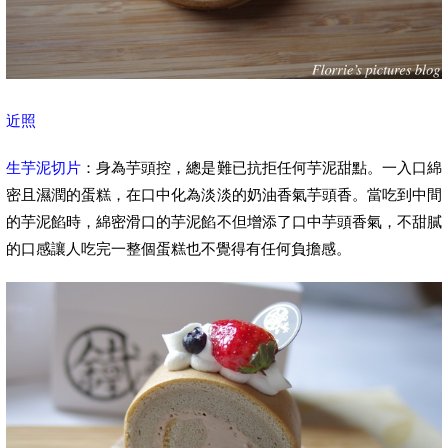
近照
生芋泥切片
：身為芋頭控，總是難已抗拒任何芋泥甜點。一入口綿
密且濕潤的蛋糕，在口中化為淡淡的奶油香氣芋頭香。當吃到中間
的芋泥餡時，綿密滑口的芋泥餡不但增添了口中芋頭香氣，不甜膩
的口感讓人吃完一整個蛋糕也不覺得有任何負擔感。