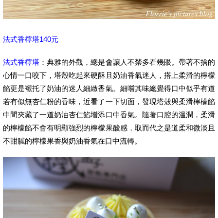
法式香檸塔140元
法式香檸塔
：典雅的外觀，總是會讓人不禁多看幾眼。帶著不捨的
心情一口咬下，塔殼吃起來硬酥且奶油香氣迷人，搭上柔滑的檸檬
餡更是襯托了奶油的迷人細緻香氣。細嚐其味總覺得口中似乎有道
若有似無杏仁粉的香味，近看了一下切面，發現塔殼與柔滑檸檬餡
中間夾藏了一道奶油杏仁餡增添口中香氣。隨著口腔的溫潤，柔滑
的檸檬餡不會有明顯強烈的檸檬果酸感，取而代之是道柔和微淡且
不甜膩的檸檬果香與奶油香氣在口中流轉。