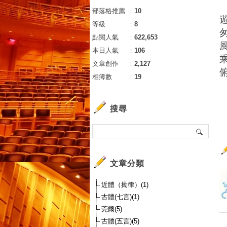
部落格推薦
：
10
等級
：
8
點閱人氣
：
622,653
本日人氣
：
106
文章創作
：
2,127
相簿數
：
19
搜尋
文章分類
近體（拗律）(1)
古體(七言)(1)
莞爾(5)
古體(五言)(5)