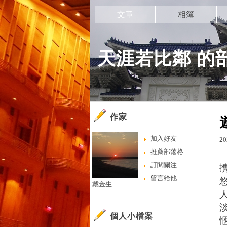
文章
相簿
天涯若比鄰 的
作家
加入好友
20
推薦部落格
訂閱關注
留言給他
戴金生
個人小檔案