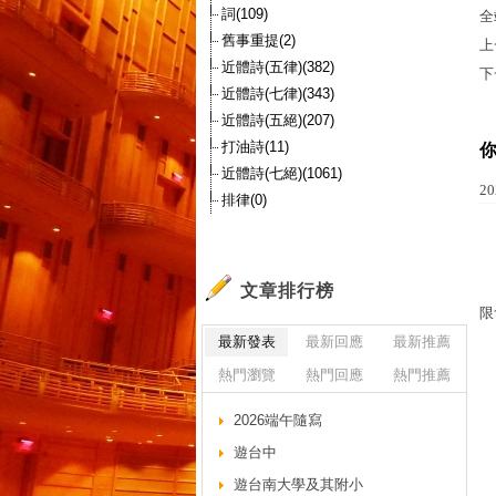
詞(109)
全
舊事重提(2)
上
近體詩(五律)(382)
下
近體詩(七律)(343)
近體詩(五絕)(207)
打油詩(11)
近體詩(七絕)(1061)
2
排律(0)
文章排行榜
限
最新發表
最新回應
最新推薦
熱門瀏覽
熱門回應
熱門推薦
2026端午隨寫
遊台中
遊台南大學及其附小