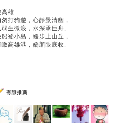
遊高雄
匆匆打狗遊，心靜景清幽，
風弱生微浪，水深承巨舟。
乘船登小島，緩步上山丘，
俯瞰高雄港，嬌顏眼底收。
有誰推薦