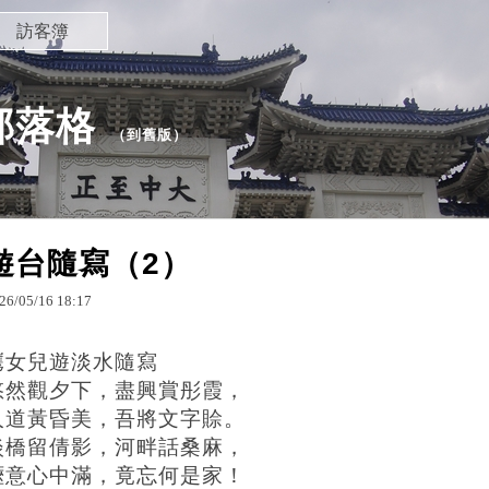
訪客簿
部落格
（
到舊版
）
遊台隨寫（2）
26
/
05
/
16
18
:
17
㩗女兒遊淡水隨寫
悠然觀夕下，盡興賞彤霞，
人道黃昏美，吾將文字賒。
淡橋留倩影，河畔話桑麻，
愜意心中滿，竟忘何是家！