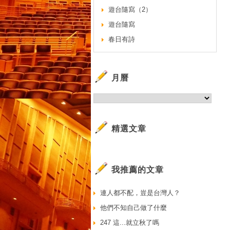
遊台隨寫（2）
遊台隨寫
春日有詩
月曆
精選文章
我推薦的文章
連人都不配，豈是台灣人？
他們不知自己做了什麼
247 這...就立秋了嗎