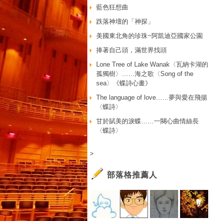
藍色狂想曲
跌落神壇的「神探」
美國東北角的珍珠~阿凱迪亞國家公園
捧著自己頭，滿世界找頭
Lone Tree of Lake Wanak〈瓦納卡湖的
孤獨樹〉……海之歌〈Song of the
sea〉《蝶詩心畫》
The language of love……夢與愛在飛揚
〈蝶詩〉
甘於賦美的淚蝶……一闋心曲情絲長
〈蝶詩〉
>
部落格推薦人